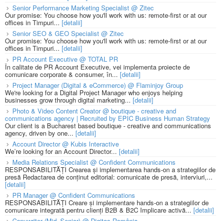
Senior Performance Marketing Specialist @ Zitec
Our promise: You choose how you'll work with us: remote-first or at our
offices in Timpuri...
[detalii]
Senior SEO & GEO Specialist @ Zitec
Our promise: You choose how you'll work with us: remote-first or at our
offices in Timpuri...
[detalii]
PR Account Executive @ TOTAL PR
În calitate de PR Account Executive, vei implementa proiecte de
comunicare corporate & consumer, în...
[detalii]
Project Manager (Digital & eCommerce) @ Flaminjoy Group
We're looking for a Digital Project Manager who enjoys helping
businesses grow through digital marketing...
[detalii]
Photo & Video Content Creator @ boutique - creative and
communications agency | Recruited by EPIC Business Human Strategy
Our client is a Bucharest based boutique - creative and communications
agency, driven by one...
[detalii]
Account Director @ Kubis Interactive
We’re looking for an Account Director...
[detalii]
Media Relations Specialist @ Confident Communications
RESPONSABILITĂȚI Crearea și implementarea hands-on a strategiilor de
presă Redactarea de conținut editorial: comunicate de presă, interviuri,...
[detalii]
PR Manager @ Confident Communications
RESPONSABILITĂȚI Creare și implementare hands-on a strategiilor de
comunicare integrată pentru clienți B2B & B2C Implicare activă...
[detalii]
Copywriter (Mid–Senior) @ Digitas România