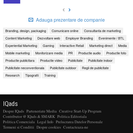
Adauga prezentare de companie
Branding, design, packaging
Comunicare online
Consultanta de marketing
Content Marketing
Dezvoltare web
Employer Branding
Evenimente / BTL
Experiential Marketing
Gaming
Interactive Retail
Marketing direct
Media
Mobile marketing
Monitorizare media
PR
Productie audio
Productie foto
Productie publicitara
Productie video
Publicitate
Publicitate indoor
Publicitate neconventionala
Publicitate outdoor
Regii de publicitate
Research
Tipografii
Training
IQads
Despre IQads
Parteneriate Media
Creative Start-Up Program
Contributor @ IQads & SMARK
Politica Editoriala
Politica Comerciala
Legal Info
Prelucrarea Datelor Personale
Termeni si Conditii
Despre cookies
Contacteaza-ne