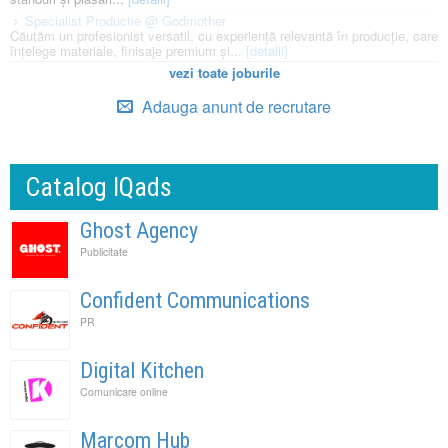
Specialist Productie @ Godmother
Căutăm un profesionist versatil, cu experiență relevantă în producție, care
înțelege materiale, finisaje premium și...
[detalii]
vezi toate joburile
Adauga anunt de recrutare
Catalog IQads
Ghost Agency
Publicitate
Confident Communications
PR
Digital Kitchen
Comunicare online
Marcom Hub