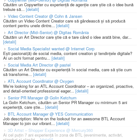
Căutăm un Copywriter cu experiență de agenție care știe că o idee bună
trebuie să...
[detalii]
Video Content Creator @ Cohn & Jansen
Căutăm un Video Content Creator care să gândească și să producă
content pentru unele dintre...
[detalii]
Art Director (Mid–Senior) @ Digitas România
Căutăm un Art Director care știe că e tare când o idee arată bine, dar...
[detalii]
Social Media Specialist wanted @ Internet Corp
Ești pasionat(ă) de social media, content creation și tendințele digitale?
Ai un ochi format pentru...
[detalii]
Social Media Art Director @ pastel
Căutăm un Art Director cu experiență în social media, care să știe cum
să transforme...
[detalii]
ATL Account Coordinator @ Oxygen
We’re looking for an ATL Account Coordinator – an organized, proactive,
and detail-oriented professional eager...
[detalii]
Senior PR Manager @ Golin Ketchum
La Golin Ketchum, căutăm un Senior PR Manager cu minimum 5 ani
experiență, care știe...
[detalii]
BTL Account Manager @ YES Communication
Job description: We're on the lookout for an awesome BTL Account
Manager to join our vibrant...
[detalii]
3D Artist – Shopper Experience @ Mercury360
Ai cel puțin 7 ani experiență în zona de BTL (evenimente, activări,
standuri și plasări...
[detalii]