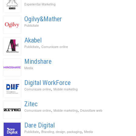
Experiential Marketing
Ogilvy&Mather
Publicitate
Akabel
,
Publicitate
Comunicare online
Mindshare
Media
Digital WorkForce
,
Comunicare online
Mobile marketing
Zitec
,
,
Comunicare online
Mobile marketing
Dezvoltare web
Dare Digital
,
,
Publicitate
Branding, design, packaging
Media