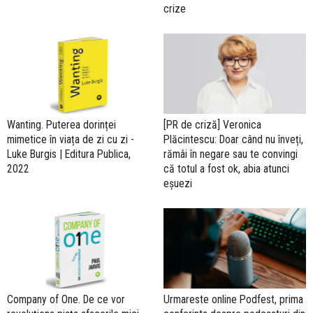
crize
Wanting. Puterea dorinței
[PR de criză] Veronica
mimetice în viața de zi cu zi -
Plăcintescu: Doar când nu înveți,
Luke Burgis | Editura Publica,
rămâi în negare sau te convingi
2022
că totul a fost ok, abia atunci
eșuezi
Company of One. De ce vor
Urmareste online Podfest, prima