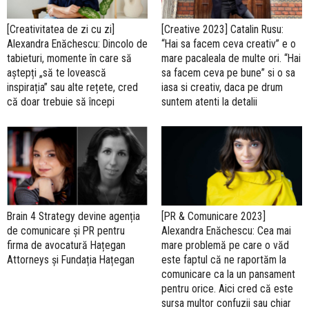
[Creativitatea de zi cu zi]
[Creative 2023] Catalin Rusu:
Alexandra Enăchescu: Dincolo de
“Hai sa facem ceva creativ” e o
tabieturi, momente în care să
mare pacaleala de multe ori. “Hai
aștepți „să te lovească
sa facem ceva pe bune” si o sa
inspirația” sau alte rețete, cred
iasa si creativ, daca pe drum
că doar trebuie să începi
suntem atenti la detalii
Brain 4 Strategy devine agenția
[PR & Comunicare 2023]
de comunicare și PR pentru
Alexandra Enăchescu: Cea mai
firma de avocatură Hațegan
mare problemă pe care o văd
Attorneys și Fundația Hațegan
este faptul că ne raportăm la
comunicare ca la un pansament
pentru orice. Aici cred că este
sursa multor confuzii sau chiar