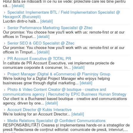
Rolul ăsta se măsoară în ce nu se vede: proiectele care ies bine pentru
că...
[detalii]
Specialist Implementare BTL / Field Implementation Specialist @
HexagonX (București)
Lucrăm dintr-o hală...
[detalii]
Senior Performance Marketing Specialist @ Zitec
Our promise: You choose how you'll work with us: remote-first or at our
offices in Timpuri...
[detalii]
Senior SEO & GEO Specialist @ Zitec
Our promise: You choose how you'll work with us: remote-first or at our
offices in Timpuri...
[detalii]
PR Account Executive @ TOTAL PR
În calitate de PR Account Executive, vei implementa proiecte de
comunicare corporate & consumer, în...
[detalii]
Project Manager (Digital & eCommerce) @ Flaminjoy Group
We're looking for a Digital Project Manager who enjoys helping
businesses grow through digital marketing...
[detalii]
Photo & Video Content Creator @ boutique - creative and
communications agency | Recruited by EPIC Business Human Strategy
Our client is a Bucharest based boutique - creative and communications
agency, driven by one...
[detalii]
Account Director @ Kubis Interactive
We’re looking for an Account Director...
[detalii]
Media Relations Specialist @ Confident Communications
RESPONSABILITĂȚI Crearea și implementarea hands-on a strategiilor de
presă Redactarea de conținut editorial: comunicate de presă, interviuri,...