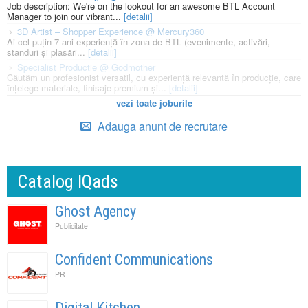
Job description: We're on the lookout for an awesome BTL Account
Manager to join our vibrant...
[detalii]
3D Artist – Shopper Experience @ Mercury360
Ai cel puțin 7 ani experiență în zona de BTL (evenimente, activări,
standuri și plasări...
[detalii]
Specialist Productie @ Godmother
Căutăm un profesionist versatil, cu experiență relevantă în producție, care
înțelege materiale, finisaje premium și...
[detalii]
vezi toate joburile
Adauga anunt de recrutare
Catalog IQads
Ghost Agency
Publicitate
Confident Communications
PR
Digital Kitchen