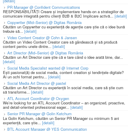
[detalii]
PR Manager @ Confident Communications
RESPONSABILITĂȚI Creare și implementare hands-on a strategiilor de
comunicare integrată pentru clienți B2B & B2C Implicare activă...
[detalii]
Copywriter (Mid–Senior) @ Digitas România
Căutăm un Copywriter cu experiență de agenție care știe că o idee bună
trebuie să...
[detalii]
Video Content Creator @ Cohn & Jansen
Căutăm un Video Content Creator care să gândească și să producă
content pentru unele dintre...
[detalii]
Art Director (Mid–Senior) @ Digitas România
Căutăm un Art Director care știe că e tare când o idee arată bine, dar...
[detalii]
Social Media Specialist wanted @ Internet Corp
Ești pasionat(ă) de social media, content creation și tendințele digitale?
Ai un ochi format pentru...
[detalii]
Social Media Art Director @ pastel
Căutăm un Art Director cu experiență în social media, care să știe cum
să transforme...
[detalii]
ATL Account Coordinator @ Oxygen
We’re looking for an ATL Account Coordinator – an organized, proactive,
and detail-oriented professional eager...
[detalii]
Senior PR Manager @ Golin Ketchum
La Golin Ketchum, căutăm un Senior PR Manager cu minimum 5 ani
experiență, care știe...
[detalii]
BTL Account Manager @ YES Communication