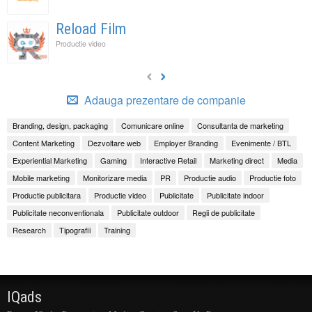
Reload Film
Productie video
Adauga prezentare de companie
Branding, design, packaging
Comunicare online
Consultanta de marketing
Content Marketing
Dezvoltare web
Employer Branding
Evenimente / BTL
Experiential Marketing
Gaming
Interactive Retail
Marketing direct
Media
Mobile marketing
Monitorizare media
PR
Productie audio
Productie foto
Productie publicitara
Productie video
Publicitate
Publicitate indoor
Publicitate neconventionala
Publicitate outdoor
Regii de publicitate
Research
Tipografii
Training
IQads