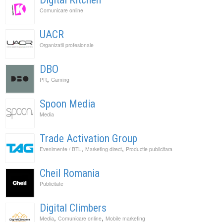
Comunicare online
UACR
Organizatii profesionale
DBO
,
PR
Gaming
Spoon Media
Media
Trade Activation Group
,
,
Evenimente / BTL
Marketing direct
Productie publicitara
Cheil Romania
Publicitate
Digital Climbers
,
,
Media
Comunicare online
Mobile marketing