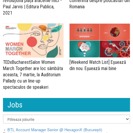
revoluționa piața afacerile mici -
conferinta despre podcasturi din
Paul Jarvis | Editura Publica,
Romania
2021
[Weekend Watch List] Eșuează
TEDxBucharestSalon Women
din nou. Eșuează mai bine
March Together are loc sâmbăta
aceasta, 7 martie, la Auditorium
Pallady cu un line-up
spectaculos de speakeri
Jobs
BTL Account Manager Senior @ HexagonX (București)