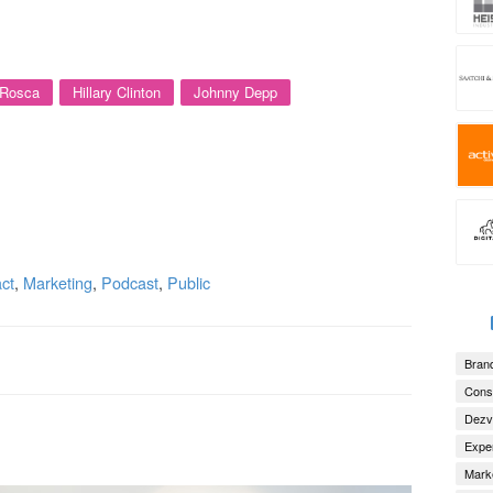
 Rosca
Hillary Clinton
Johnny Depp
ct
,
Marketing
,
Podcast
,
Public
Brand
Consu
Dezv
Exper
Marke