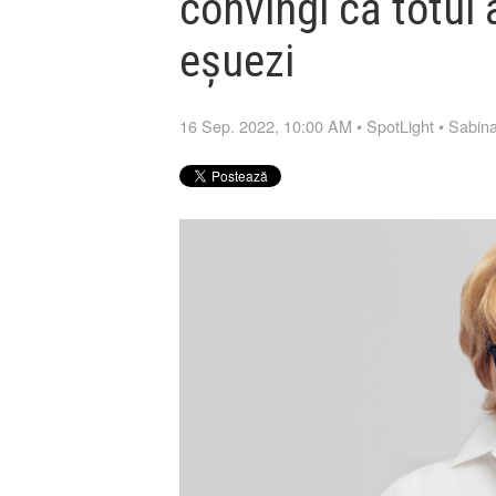
convingi că totul 
eșuezi
16 Sep. 2022, 10:00 AM
•
SpotLight
•
Sabin