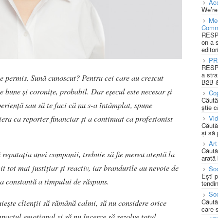
Acc
We’re
Med
Comm
RESPO
on a 
editor
PR
RESPO
a stra
te permis. Sună cunoscut? Pentru cei care au crescut
B2B &
 bune și coronițe, probabil. Dar eșecul este necesar și
Cop
Căută
periență sau să te faci că nu s-a întâmplat, spune
știe c
iera ca reporter financiar și a continuat ca profesionist
Vi
Căută
și să
Art
Căută
i reputația unei companii, trebuie să fie mereu atentă la
arată 
it tot mai justițiar și reactiv, iar brandurile au nevoie de
Soc
Ești 
ea constantă a timpului de răspuns.
tendin
Soc
Căută
tuiește clienții să rămână calmi, să nu considere orice
care 
impactul emoțional și să nu încerce să rezolve totul