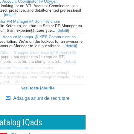
L Account Coordinator @ Oxygen
 looking for an ATL Account Coordinator – an
zed, proactive, and detail-oriented professional
...
[detalii]
nior PR Manager @ Golin Ketchum
lin Ketchum, căutăm un Senior PR Manager cu
um 5 ani experiență, care știe...
[detalii]
L Account Manager @ YES Communication
escription: We're on the lookout for an awesome
ccount Manager to join our vibrant...
[detalii]
Artist – Shopper Experience @ Mercury360
l puțin 7 ani experiență în zona de BTL
mente, activări, standuri și plasări...
[detalii]
cialist Productie @ Godmother
m un profesionist versatil, cu experiență
ntă în producție, care înțelege materiale, finisaje
um și...
[detalii]
vezi toate joburile
Adauga anunt de recrutare
atalog IQads