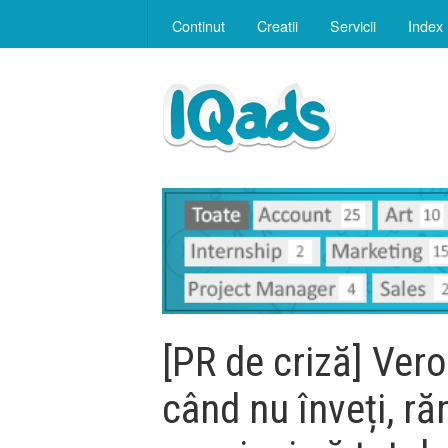
Continut
Creatii
Servicii
Index
[PR de criză] Ver
când nu înveți, ră