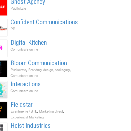
Ghost Agency
Publicitate
Confident Communications
PR
Digital Kitchen
Comunicare online
Bloom Communication
,
,
Publicitate
Branding, design, packaging
Comunicare online
Interactions
Comunicare online
Fieldstar
,
,
Evenimente / BTL
Marketing direct
Experiential Marketing
Heist Industries