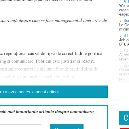
AT
We’re
organi
eager
n experiență despre cum se face managementul unei crize de
Se
La Go
minim
BT
Job d
BTL A
3D 
isc reputațional cauzat de lipsa de corectitudine politică –
Ai ce
(eveni
ng și comunicare. Publicul este justițiar și reactiv,
Spe
ensiunile comerciale ale unui brand; pretind simț de
Căută
releva
incipii (și nu iartă abaterile de la ele).
premi
u a avea acces la acest articol
cele mai importante articole despre comunicare,
C