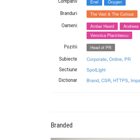
Companii
Enel
Oxygen
Branduri
The Vast & The Curious
Oameni
Amber Heard
Andreea
Veronica Placintescu
Pozitii
Head of PR
Subiecte
Corporate
,
Online
,
PR
Sectiune
SpotLight
Dictionar
Brand
,
CSR
,
HTTPS
,
Impa
Branded