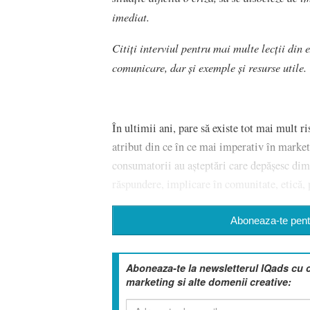
imediat.
Citiți interviul pentru mai multe lecții di
comunicare, dar și exemple și resurse utile.
În ultimii ani, pare să existe tot mai mult r
atribut din ce în ce mai imperativ în marketi
consumatorii au așteptări care depășesc dim
răspundere, implicare în comunitate, etică, pr
Aboneaza-te pentr
Aboneaza-te la newsletterul IQads cu 
marketing si alte domenii creative: