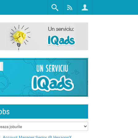
obs
L Account Manager Senior @ HexagonX