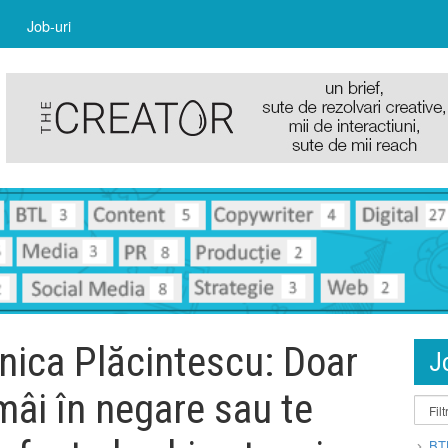
Job-uri
onica Plăcintescu: Doar
J
mâi în negare sau te
BT