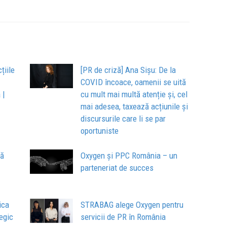
țiile
[PR de criză] Ana Sișu: De la
COVID încoace, oamenii se uită
 |
cu mult mai multă atenție și, cel
mai adesea, taxează acțiunile și
discursurile care li se par
oportuniste
tă
Oxygen și PPC România – un
parteneriat de succes
ica
STRABAG alege Oxygen pentru
tegic
servicii de PR în România