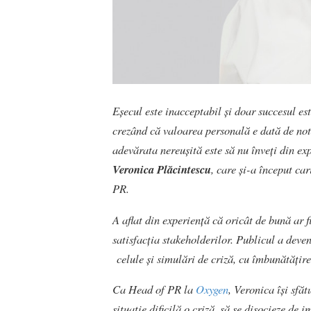
Eșecul este inacceptabil și doar succesul es
crezând că valoarea personală e dată de note
adevărata nereușită este să nu înveți din ex
Veronica Plăcintescu
, care și-a început car
PR.
A aflat din experiență că oricât de bună ar f
satisfacția stakeholderilor. Publicul a deven
celule și simulări de criză, cu îmbunătățir
Ca Head of PR la
Oxygen
, Veronica își sfă
situație dificilă o criză, să se disocieze de 