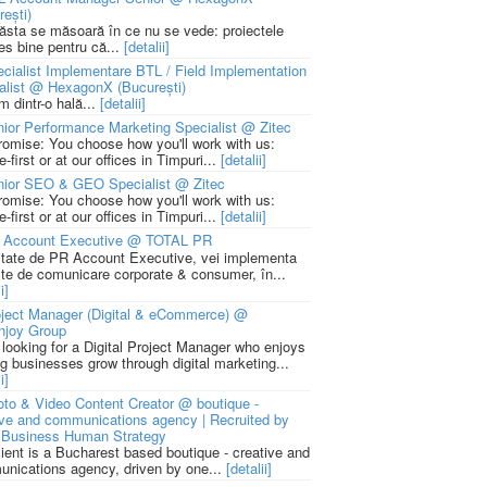
rești)
 ăsta se măsoară în ce nu se vede: proiectele
ies bine pentru că...
[detalii]
cialist Implementare BTL / Field Implementation
alist @ HexagonX (București)
m dintr-o hală...
[detalii]
ior Performance Marketing Specialist @ Zitec
romise: You choose how you'll work with us:
-first or at our offices in Timpuri...
[detalii]
nior SEO & GEO Specialist @ Zitec
romise: You choose how you'll work with us:
-first or at our offices in Timpuri...
[detalii]
 Account Executive @ TOTAL PR
litate de PR Account Executive, vei implementa
cte de comunicare corporate & consumer, în...
i]
ject Manager (Digital & eCommerce) @
njoy Group
 looking for a Digital Project Manager who enjoys
ng businesses grow through digital marketing...
i]
to & Video Content Creator @ boutique -
ive and communications agency | Recruited by
Business Human Strategy
lient is a Bucharest based boutique - creative and
nications agency, driven by one...
[detalii]