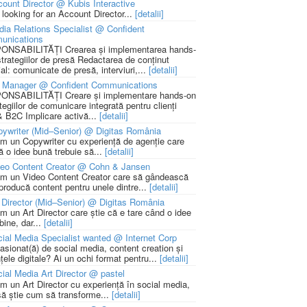
ount Director @ Kubis Interactive
 looking for an Account Director...
[detalii]
ia Relations Specialist @ Confident
unications
NSABILITĂȚI Crearea și implementarea hands-
strategiilor de presă Redactarea de conținut
ial: comunicate de presă, interviuri,...
[detalii]
 Manager @ Confident Communications
NSABILITĂȚI Creare și implementare hands-on
tegiilor de comunicare integrată pentru clienți
 B2C Implicare activă...
[detalii]
ywriter (Mid–Senior) @ Digitas România
m un Copywriter cu experiență de agenție care
ă o idee bună trebuie să...
[detalii]
deo Content Creator @ Cohn & Jansen
m un Video Content Creator care să gândească
 producă content pentru unele dintre...
[detalii]
 Director (Mid–Senior) @ Digitas România
m un Art Director care știe că e tare când o idee
bine, dar...
[detalii]
ial Media Specialist wanted @ Internet Corp
pasionat(ă) de social media, content creation și
țele digitale? Ai un ochi format pentru...
[detalii]
ial Media Art Director @ pastel
m un Art Director cu experiență în social media,
să știe cum să transforme...
[detalii]