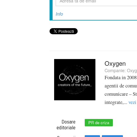
Info
Oxygen
Companie:
Oxyg
Fondata in 2008
agentii de comun
comunicare – St
integrate,...
vezi
Dosare
PR de criza
editoriale