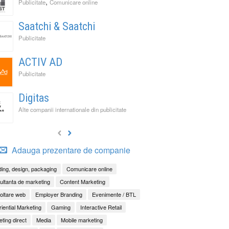
,
Publicitate
Comunicare online
Saatchi & Saatchi
Publicitate
ACTIV AD
Publicitate
Digitas
Alte companii internationale din publicitate
Adauga prezentare de companie
ing, design, packaging
Comunicare online
ltanta de marketing
Content Marketing
oltare web
Employer Branding
Evenimente / BTL
iential Marketing
Gaming
Interactive Retail
ting direct
Media
Mobile marketing