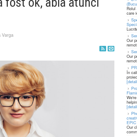
a fost ok, abia atunci
(Bucu
Rolul
care 
Spe
Speci
Lucră
a Varga
Sen
Our p
remote
Se
Our p
remote
PR
În ca
proie
[detali
Pro
Flami
We're
helpi
[detali
Pho
creat
EPIC 
Our c
commu