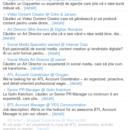
Căutăm un Copywriter cu experiență de agenție care știe că o idee bună
trebuie să...
[detalii]
Video Content Creator @ Cohn & Jansen
Căutăm un Video Content Creator care să gândească și să producă
content pentru unele dintre...
[detalii]
Art Director (Mid–Senior) @ Digitas România
Căutăm un Art Director care știe că e tare când o idee arată bine, dar...
[detalii]
Social Media Specialist wanted @ Internet Corp
Ești pasionat(ă) de social media, content creation și tendințele digitale?
Ai un ochi format pentru...
[detalii]
Social Media Art Director @ pastel
Căutăm un Art Director cu experiență în social media, care să știe cum
să transforme...
[detalii]
ATL Account Coordinator @ Oxygen
We’re looking for an ATL Account Coordinator – an organized, proactive,
and detail-oriented professional eager...
[detalii]
Senior PR Manager @ Golin Ketchum
La Golin Ketchum, căutăm un Senior PR Manager cu minimum 5 ani
experiență, care știe...
[detalii]
BTL Account Manager @ YES Communication
Job description: We're on the lookout for an awesome BTL Account
Manager to join our vibrant...
[detalii]
3D Artist – Shopper Experience @ Mercury360
Ai cel puțin 7 ani experiență în zona de BTL (evenimente, activări,
standuri și plasări...
[detalii]