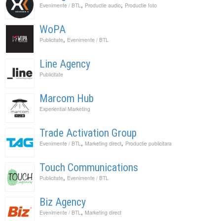
,
,
Evenimente / BTL
Productie audio
Productie foto
WoPA
,
Publicitate
Evenimente / BTL
Line Agency
Publicitate
Marcom Hub
Experiential Marketing
Trade Activation Group
,
,
Evenimente / BTL
Marketing direct
Productie publicitara
Touch Communications
,
Publicitate
Evenimente / BTL
Biz Agency
,
Evenimente / BTL
Marketing direct