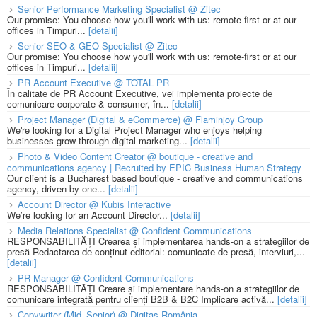
Senior Performance Marketing Specialist @ Zitec
Our promise: You choose how you'll work with us: remote-first or at our
offices in Timpuri...
[detalii]
Senior SEO & GEO Specialist @ Zitec
Our promise: You choose how you'll work with us: remote-first or at our
offices in Timpuri...
[detalii]
PR Account Executive @ TOTAL PR
În calitate de PR Account Executive, vei implementa proiecte de
comunicare corporate & consumer, în...
[detalii]
Project Manager (Digital & eCommerce) @ Flaminjoy Group
We're looking for a Digital Project Manager who enjoys helping
businesses grow through digital marketing...
[detalii]
Photo & Video Content Creator @ boutique - creative and
communications agency | Recruited by EPIC Business Human Strategy
Our client is a Bucharest based boutique - creative and communications
agency, driven by one...
[detalii]
Account Director @ Kubis Interactive
We’re looking for an Account Director...
[detalii]
Media Relations Specialist @ Confident Communications
RESPONSABILITĂȚI Crearea și implementarea hands-on a strategiilor de
presă Redactarea de conținut editorial: comunicate de presă, interviuri,...
[detalii]
PR Manager @ Confident Communications
RESPONSABILITĂȚI Creare și implementare hands-on a strategiilor de
comunicare integrată pentru clienți B2B & B2C Implicare activă...
[detalii]
Copywriter (Mid–Senior) @ Digitas România