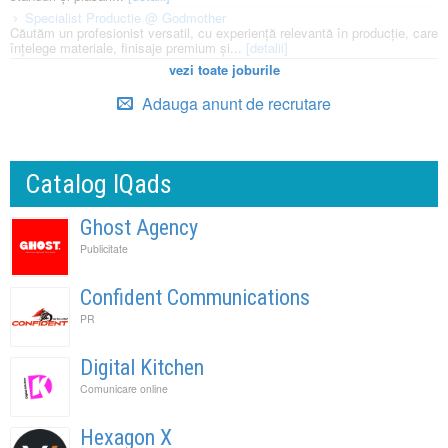
Specialist Productie @ Godmother
Căutăm un profesionist versatil, cu experiență relevantă în producție, care
înțelege materiale, finisaje premium și...
[detalii]
vezi toate joburile
Adauga anunt de recrutare
Catalog IQads
Ghost Agency
Publicitate
Confident Communications
PR
Digital Kitchen
Comunicare online
Hexagon X