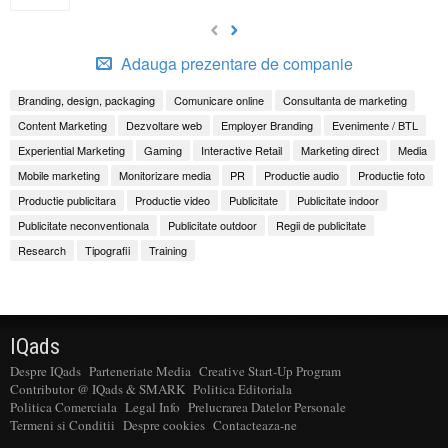
Adauga prezentare de companie
Branding, design, packaging
Comunicare online
Consultanta de marketing
Content Marketing
Dezvoltare web
Employer Branding
Evenimente / BTL
Experiential Marketing
Gaming
Interactive Retail
Marketing direct
Media
Mobile marketing
Monitorizare media
PR
Productie audio
Productie foto
Productie publicitara
Productie video
Publicitate
Publicitate indoor
Publicitate neconventionala
Publicitate outdoor
Regii de publicitate
Research
Tipografii
Training
IQads
Despre IQads
Parteneriate Media
Creative Start-Up Program
Contributor @ IQads & SMARK
Politica Editoriala
Politica Comerciala
Legal Info
Prelucrarea Datelor Personale
Termeni si Conditii
Despre cookies
Contacteaza-ne