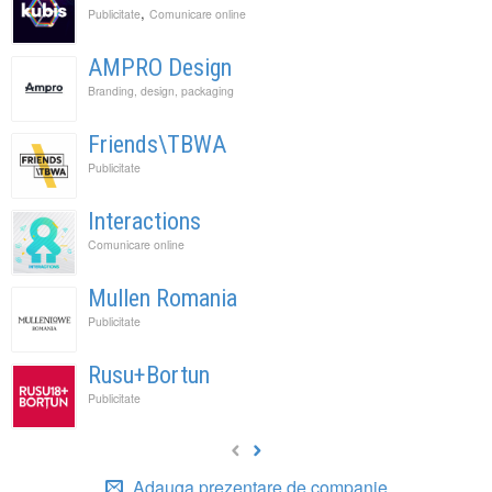
,
Publicitate
Comunicare online
AMPRO Design
Branding, design, packaging
Friends\TBWA
Publicitate
Interactions
Comunicare online
Mullen Romania
Publicitate
Rusu+Bortun
Publicitate
Adauga prezentare de companie