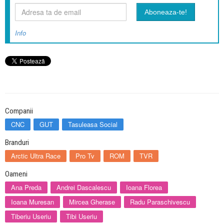
Info
Companii
CNC
GUT
Tasuleasa Social
Branduri
Arctic Ultra Race
Pro Tv
ROM
TVR
Oameni
Ana Preda
Andrei Dascalescu
Ioana Florea
Ioana Muresan
Mircea Gherase
Radu Paraschivescu
Tiberiu Useriu
Tibi Useriu