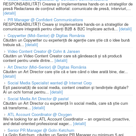
RESPONSABILITĂȚI Crearea și implementarea hands-on a strategiilor de
presă Redactarea de conținut editorial: comunicate de presă, interviuri,...
[detalii]
PR Manager @ Confident Communications
RESPONSABILITĂȚI Creare și implementare hands-on a strategiilor de
comunicare integrată pentru clienți B2B & B2C Implicare activă...
[detalii]
Copywriter (Mid–Senior) @ Digitas România
Căutăm un Copywriter cu experiență de agenție care știe că o idee bună
trebuie să...
[detalii]
Video Content Creator @ Cohn & Jansen
Căutăm un Video Content Creator care să gândească și să producă
content pentru unele dintre...
[detalii]
Art Director (Mid–Senior) @ Digitas România
Căutăm un Art Director care știe că e tare când o idee arată bine, dar...
[detalii]
Social Media Specialist wanted @ Internet Corp
Ești pasionat(ă) de social media, content creation și tendințele digitale?
Ai un ochi format pentru...
[detalii]
Social Media Art Director @ pastel
Căutăm un Art Director cu experiență în social media, care să știe cum
să transforme...
[detalii]
ATL Account Coordinator @ Oxygen
We’re looking for an ATL Account Coordinator – an organized, proactive,
and detail-oriented professional eager...
[detalii]
Senior PR Manager @ Golin Ketchum
La Golin Ketchum, căutăm un Senior PR Manager cu minimum 5 ani