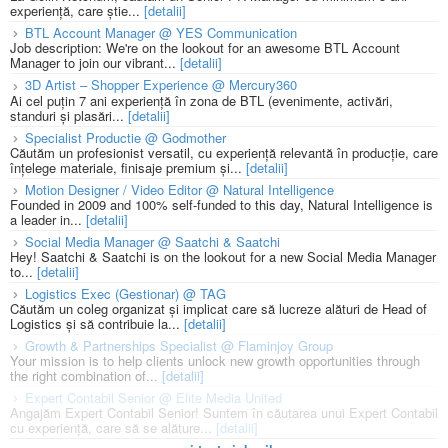
experiență, care știe...
[detalii]
BTL Account Manager @ YES Communication
Job description: We're on the lookout for an awesome BTL Account
Manager to join our vibrant...
[detalii]
3D Artist – Shopper Experience @ Mercury360
Ai cel puțin 7 ani experiență în zona de BTL (evenimente, activări,
standuri și plasări...
[detalii]
Specialist Productie @ Godmother
Căutăm un profesionist versatil, cu experiență relevantă în producție, care
înțelege materiale, finisaje premium și...
[detalii]
Motion Designer / Video Editor @ Natural Intelligence
Founded in 2009 and 100% self-funded to this day, Natural Intelligence is
a leader in...
[detalii]
Social Media Manager @ Saatchi & Saatchi
Hey! Saatchi & Saatchi is on the lookout for a new Social Media Manager
to...
[detalii]
Logistics Exec (Gestionar) @ TAG
Căutăm un coleg organizat și implicat care să lucreze alături de Head of
Logistics și să contribuie la...
[detalii]
Growth & Partnerships Specialist @ Flaminjoy Group
Your mission is to help clients unlock new growth opportunities through
the right combination of...
[detalii]
Expert Contabil Senior @ Elite Media United
Angajăm Expert Contabil Senior! Suntem în căutarea unui Expert Contabil
cu experiență, care să se alăture...
[detalii]