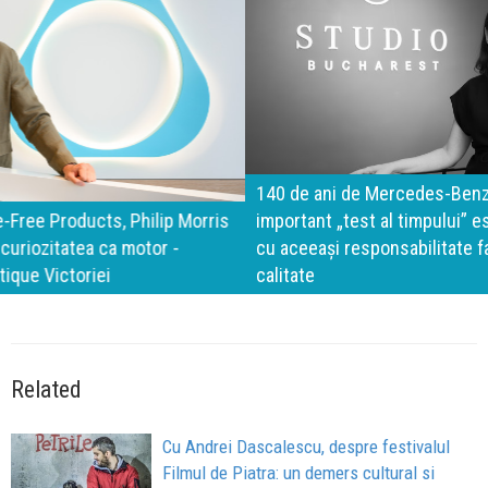
140 de ani de Mercedes-Benz. Ramona Pîrlog: Cel mai
important „test al timpului” este să inovăm constant, dar
cu aceeași responsabilitate față de oameni, siguranță și
calitate
Related
Cu Andrei Dascalescu, despre festivalul
Filmul de Piatra: un demers cultural si