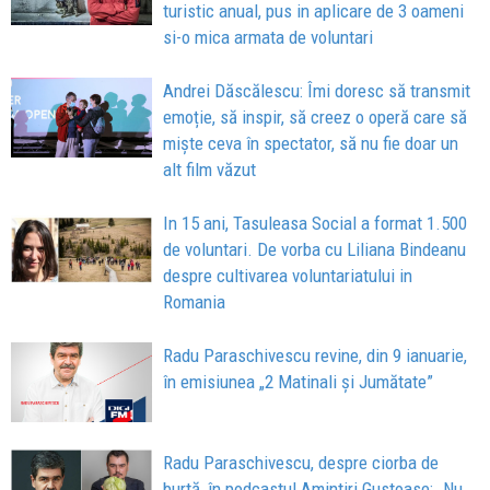
turistic anual, pus in aplicare de 3 oameni
si-o mica armata de voluntari
Andrei Dăscălescu: Îmi doresc să transmit
emoție, să inspir, să creez o operă care să
miște ceva în spectator, să nu fie doar un
alt film văzut
In 15 ani, Tasuleasa Social a format 1.500
de voluntari. De vorba cu Liliana Bindeanu
despre cultivarea voluntariatului in
Romania
Radu Paraschivescu revine, din 9 ianuarie,
în emisiunea „2 Matinali și Jumătate”
Radu Paraschivescu, despre ciorba de
burtă, în podcastul Amintiri Gustoase: „Nu