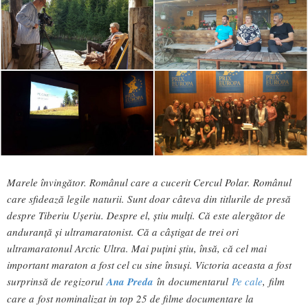
Marele învingător. Românul care a cucerit Cercul Polar. Românul
care sfidează legile naturii. Sunt doar câteva din titlurile de presă
despre Tiberiu Ușeriu. Despre el, știu mulți. Că este alergător de
anduranță și ultramaratonist. Că a câștigat de trei ori
ultramaratonul Arctic Ultra. Mai puțini știu, însă, că cel mai
important maraton a fost cel cu sine însuși. Victoria aceasta a fost
surprinsă de r
egizorul
Ana Preda
în
documentarul
Pe cale
, film
care a fost nominalizat in top 25 de filme documentare la