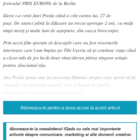
festivalul PRIX EUROPA de la Berlin.
Ideea i-a venit Anei Preda când a citit cartea lui, 27 de
pași. De atunci până la difuzare au trecut aproape 2 ani, cu mulți
timpi morți și multe luni de așteptare, din cauza birocrației.
Prin acest film speram să descopăr care au fost resorturile
interioare care l-am împins pe Tibi Ușeriu să-și continue viața când
a căzut atât de jos încât doar sinuciderea părea singura soluție
pentru zbuciumul său.
Ana Preda spune mai jos povestea filmului, despre care speră să fie
văzut de cât mai mulți oameni; este o dramă de familie
transformată într-o poveste care inspiră.
Aboneaza-te pentru a avea acces la acest articol
Aboneaza-te la newsletterul IQads cu cele mai importante
articole despre comunicare, marketing si alte domenii creative: