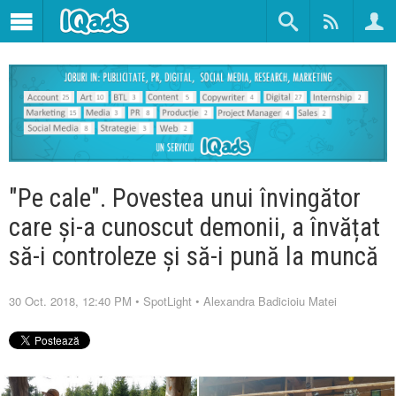
"Pe cale". Povestea unui învingător
care și-a cunoscut demonii, a învățat
să-i controleze și să-i pună la muncă
30 Oct. 2018, 12:40 PM
•
SpotLight
•
Alexandra Badicioiu Matei