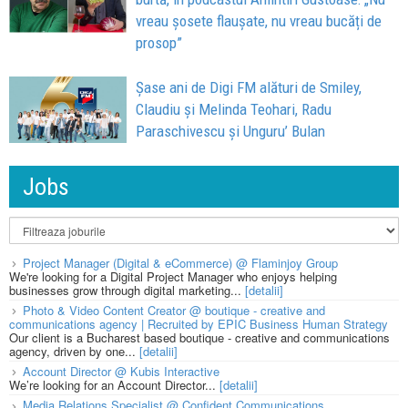
vreau șosete flaușate, nu vreau bucăți de
prosop”
Șase ani de Digi FM alături de Smiley,
Claudiu și Melinda Teohari, Radu
Paraschivescu și Unguru’ Bulan
Jobs
Project Manager (Digital & eCommerce) @ Flaminjoy Group
We're looking for a Digital Project Manager who enjoys helping
businesses grow through digital marketing...
[detalii]
Photo & Video Content Creator @ boutique - creative and
communications agency | Recruited by EPIC Business Human Strategy
Our client is a Bucharest based boutique - creative and communications
agency, driven by one...
[detalii]
Account Director @ Kubis Interactive
We’re looking for an Account Director...
[detalii]
Media Relations Specialist @ Confident Communications