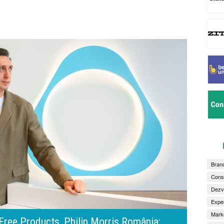
Brand
Consu
Dezv
Exper
Marke
amona Pîrlog: Cel mai important „test al