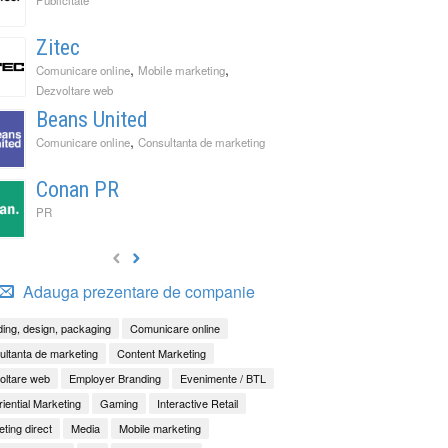
Zitec
,
,
Comunicare online
Mobile marketing
Dezvoltare web
Beans United
,
Comunicare online
Consultanta de marketing
Conan PR
PR
Adauga prezentare de companie
ing, design, packaging
Comunicare online
ltanta de marketing
Content Marketing
oltare web
Employer Branding
Evenimente / BTL
iential Marketing
Gaming
Interactive Retail
ting direct
Media
Mobile marketing