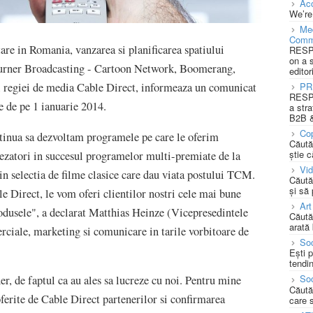
Acc
We’re
Med
Comm
are in Romania, vanzarea si planificarea spatiului
RESPO
on a 
 Turner Broadcasting - Cartoon Network, Boomerang,
editor
PR
l regiei de media Cable Direct, informeaza un comunicat
RESPO
 de pe 1 ianuarie 2014.
a stra
B2B &
Cop
tinua sa dezvoltam programele pe care le oferim
Căută
știe c
ezatori in succesul programelor multi-premiate de la
Vi
 selectia de filme clasice care dau viata postului TCM.
Căută
și să
 Direct, le vom oferi clientilor nostri cele mai bune
Art
rodusele", a declarat Matthias Heinze (Vicepresedintele
Căută
arată 
ciale, marketing si comunicare in tarile vorbitoare de
Soc
Ești 
tendin
Soc
er, de faptul ca au ales sa lucreze cu noi. Pentru mine
Căută
oferite de Cable Direct partenerilor si confirmarea
care 