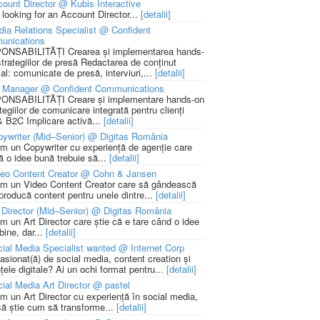
ount Director @ Kubis Interactive
 looking for an Account Director...
[detalii]
ia Relations Specialist @ Confident
unications
NSABILITĂȚI Crearea și implementarea hands-
strategiilor de presă Redactarea de conținut
ial: comunicate de presă, interviuri,...
[detalii]
 Manager @ Confident Communications
NSABILITĂȚI Creare și implementare hands-on
tegiilor de comunicare integrată pentru clienți
 B2C Implicare activă...
[detalii]
ywriter (Mid–Senior) @ Digitas România
m un Copywriter cu experiență de agenție care
ă o idee bună trebuie să...
[detalii]
deo Content Creator @ Cohn & Jansen
m un Video Content Creator care să gândească
 producă content pentru unele dintre...
[detalii]
 Director (Mid–Senior) @ Digitas România
m un Art Director care știe că e tare când o idee
bine, dar...
[detalii]
ial Media Specialist wanted @ Internet Corp
pasionat(ă) de social media, content creation și
țele digitale? Ai un ochi format pentru...
[detalii]
ial Media Art Director @ pastel
m un Art Director cu experiență în social media,
să știe cum să transforme...
[detalii]