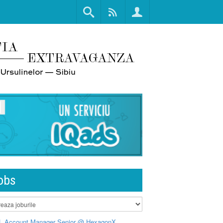
obs
L Account Manager Senior @ HexagonX