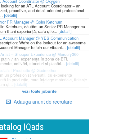
L Account Coordinator @ Oxygen
 looking for an ATL Account Coordinator – an
zed, proactive, and detail-oriented professional
...
[detalii]
nior PR Manager @ Golin Ketchum
lin Ketchum, căutăm un Senior PR Manager cu
um 5 ani experiență, care știe...
[detalii]
L Account Manager @ YES Communication
escription: We're on the lookout for an awesome
ccount Manager to join our vibrant...
[detalii]
Artist – Shopper Experience @ Mercury360
l puțin 7 ani experiență în zona de BTL
mente, activări, standuri și plasări...
[detalii]
cialist Productie @ Godmother
m un profesionist versatil, cu experiență
ntă în producție, care înțelege materiale, finisaje
um și...
[detalii]
vezi toate joburile
Adauga anunt de recrutare
atalog IQads