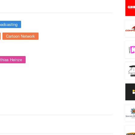
oadcasting
Cartoon Network
thias Heinze