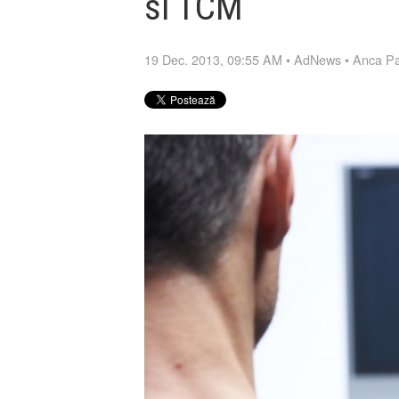
si TCM
19 Dec. 2013, 09:55 AM
•
AdNews
•
Anca P