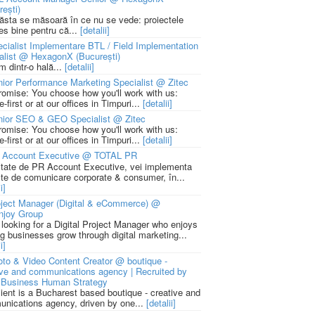
rești)
 ăsta se măsoară în ce nu se vede: proiectele
ies bine pentru că...
[detalii]
cialist Implementare BTL / Field Implementation
alist @ HexagonX (București)
m dintr-o hală...
[detalii]
ior Performance Marketing Specialist @ Zitec
romise: You choose how you'll work with us:
-first or at our offices in Timpuri...
[detalii]
nior SEO & GEO Specialist @ Zitec
romise: You choose how you'll work with us:
-first or at our offices in Timpuri...
[detalii]
 Account Executive @ TOTAL PR
litate de PR Account Executive, vei implementa
cte de comunicare corporate & consumer, în...
i]
ject Manager (Digital & eCommerce) @
njoy Group
 looking for a Digital Project Manager who enjoys
ng businesses grow through digital marketing...
i]
to & Video Content Creator @ boutique -
ive and communications agency | Recruited by
Business Human Strategy
lient is a Bucharest based boutique - creative and
nications agency, driven by one...
[detalii]