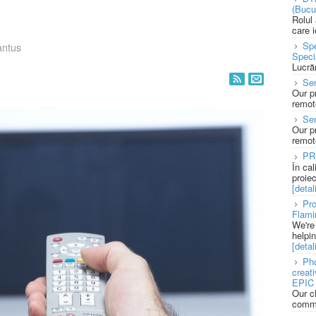
(Bucu
Rolul
care 
Spe
antus
Speci
Lucră
Sen
Our p
remote
Se
Our p
remote
PR
În ca
proie
[detali
Pro
Flami
We're
helpi
[detali
Pho
creat
EPIC 
Our c
commu