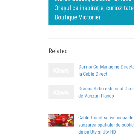
n spatele IQOS
l BT Visa: A NEW
timpului” este să inovăm consta
de oameni, siguranță și calitate
Related
Doi noi Co-Managing Direct
la Cable Direct
Dragos Sirbu este noul Dire
de Vanzari Flanco
Cable Direct se va ocupa de
vanzarea spatiului de public
de pe Utv si Utv HD