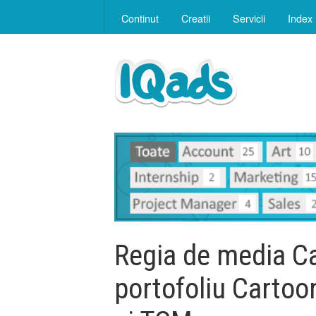
Continut
Creatii
Servicii
Index
Regia de media Ca
portofoliu Carto