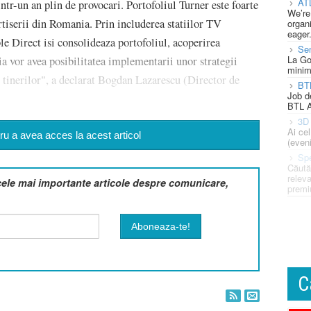
AT
ntr-un an plin de provocari. Portofoliul Turner este foarte
We’re
ertiserii din Romania. Prin includerea statiilor TV
organi
eager
Direct isi consolideaza portofoliul, acoperirea
Se
La Go
ia vor avea posibilitatea implementarii unor strategii
minim
i tinerilor", a declarat Bogdan Lazarescu (Director de
BT
Job d
BTL A
3D 
Ai ce
u a avea acces la acest articol
(eveni
Spe
Căută
releva
cele mai importante articole despre comunicare,
premi
C