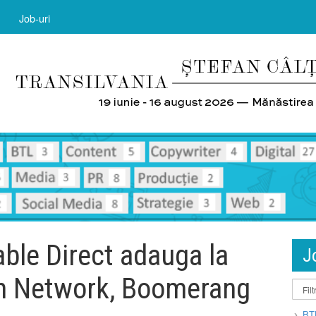
Job-uri
ble Direct adauga la
J
on Network, Boomerang
BT