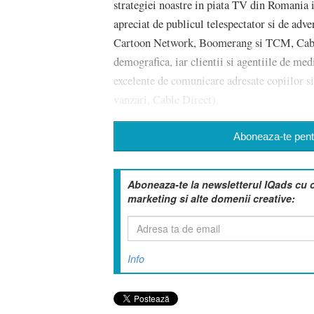
strategiei noastre in piata TV din Romania i
apreciat de publicul telespectator si de adv
Cartoon Network, Boomerang si TCM, Cable 
demografica, iar clientii si agentiile de med
excelente de comunicare adresate copiilor s
vanzari, Cable Direct).
Aboneaza-te pentr
Aboneaza-te la newsletterul IQads cu 
marketing si alte domenii creative:
Info