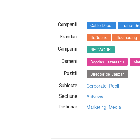
Companii
Cable Direct
Turner Br
Branduri
BeNeLux
Boomerang
Campanii
NETWORK
Oameni
Bogdan Lazarescu
Mat
Pozitii
Director de Vanzari
Subiecte
Corporate
,
Regii
Sectiune
AdNews
Dictionar
Marketing
,
Media