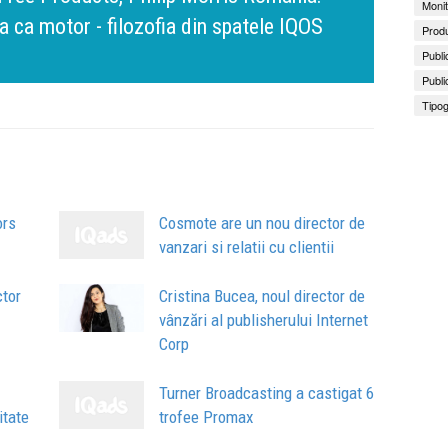
Monit
nt, dar cu aceeași responsabilitate față
Bring 
Brandu
Busin
Produ
apart
comun
Publi
Publi
Tipog
ors
Cosmote are un nou director de
vanzari si relatii cu clientii
ctor
Cristina Bucea, noul director de
vânzări al publisherului Internet
Corp
Turner Broadcasting a castigat 6
itate
trofee Promax