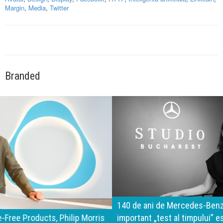
Margin
,
Media
,
Twitter
Branded
140 de ani de Mercedes-Benz. Ramona Pîrlog: Cel mai
important „test al timpului” este să inovăm constant, dar