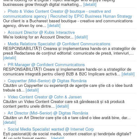
businesses grow through digital marketing...
[detalii]
Photo & Video Content Creator @ boutique - creative and
communications agency | Recruited by EPIC Business Human Strategy
Our client is a Bucharest based boutique - creative and communications
agency, driven by one...
[detalii]
Account Director @ Kubis Interactive
We’re looking for an Account Director...
[detalii]
Media Relations Specialist @ Confident Communications
RESPONSABILITĂȚI Crearea și implementarea hands-on a strategiilor de
presă Redactarea de conținut editorial: comunicate de presă, interviuri,...
[detalii]
PR Manager @ Confident Communications
RESPONSABILITĂȚI Creare și implementare hands-on a strategiilor de
comunicare integrată pentru clienți B2B & B2C Implicare activă...
[detalii]
Copywriter (Mid–Senior) @ Digitas România
Căutăm un Copywriter cu experiență de agenție care știe că o idee bună
trebuie să...
[detalii]
Video Content Creator @ Cohn & Jansen
Căutăm un Video Content Creator care să gândească și să producă
content pentru unele dintre...
[detalii]
Art Director (Mid–Senior) @ Digitas România
Căutăm un Art Director care știe că e tare când o idee arată bine, dar...
[detalii]
Social Media Specialist wanted @ Internet Corp
Ești pasionat(ă) de social media, content creation și tendințele digitale?
Ai un ochi format pentru...
[detalii]