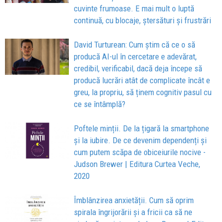
cuvinte frumoase. E mai mult o luptă
continuă, cu blocaje, ștersături și frustrări
David Turturean: Cum știm că ce o să
producă AI-ul în cercetare e adevărat,
credibil, verificabil, dacă deja începe să
producă lucrări atât de complicate încât e
greu, la propriu, să ținem cognitiv pasul cu
ce se întâmplă?
Poftele minții. De la țigară la smartphone
și la iubire. De ce devenim dependenți și
cum putem scăpa de obiceiurile nocive -
Judson Brewer | Editura Curtea Veche,
2020
Îmblânzirea anxietății. Cum să oprim
spirala îngrijorării și a fricii ca să ne