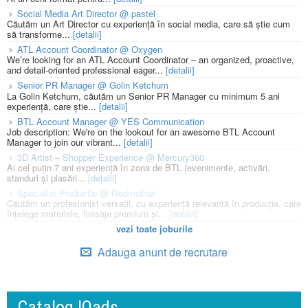
Social Media Art Director @ pastel
Căutăm un Art Director cu experiență în social media, care să știe cum
să transforme...
[detalii]
ATL Account Coordinator @ Oxygen
We’re looking for an ATL Account Coordinator – an organized, proactive,
and detail-oriented professional eager...
[detalii]
Senior PR Manager @ Golin Ketchum
La Golin Ketchum, căutăm un Senior PR Manager cu minimum 5 ani
experiență, care știe...
[detalii]
BTL Account Manager @ YES Communication
Job description: We're on the lookout for an awesome BTL Account
Manager to join our vibrant...
[detalii]
3D Artist – Shopper Experience @ Mercury360
Ai cel puțin 7 ani experiență în zona de BTL (evenimente, activări,
standuri și plasări...
[detalii]
Specialist Productie @ Godmother
Căutăm un profesionist versatil, cu experiență relevantă în producție, care
înțelege materiale, finisaje premium și...
[detalii]
vezi toate joburile
Adauga anunt de recrutare
Catalog IQads