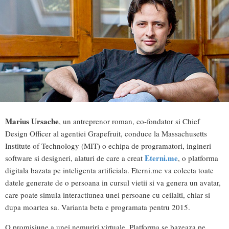
Marius Ursache
, un antreprenor roman, co-fondator si Chief
Design Officer al agentiei Grapefruit, conduce la Massachusetts
Institute of Technology (MIT) o echipa de programatori, ingineri
Eterni.me
software si designeri, alaturi de care a creat
, o platforma
digitala bazata pe inteligenta artificiala. Eterni.me va colecta toate
datele generate de o persoana in cursul vietii si va genera un avatar,
care poate simula interactiunea unei persoane cu ceilalti, chiar si
dupa moartea sa. Varianta beta e programata pentru 2015.
O promisiune a unei nemuriri virtuale. Platforma se bazeaza pe