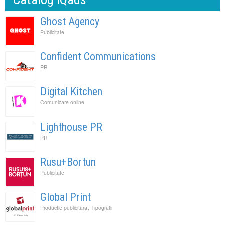
Ghost Agency
Publicitate
Confident Communications
PR
Digital Kitchen
Comunicare online
Lighthouse PR
PR
Rusu+Bortun
Publicitate
Global Print
,
Productie publicitara
Tipografii