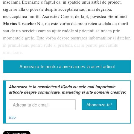
inseamna Eterni.me e faptul ca, in spatele unui astfel de proiect,
sigur se afla o poveste despre acceptarea sau, mai degraba,
neacceptarea mortii. Asa este? Care e, de fapt, povestea Eterni.me?
Marius Ursache:
Nu, nu este vorba despre o retea sociala cu morti
sau de un serviciu care sa ajute rudele si prietenii sa treaca prin
momentele grele. Este vorba despre pastrarea informatiilor si datelor,
in primul rand pentru rude si prieteni, dar si pentru generatiile
urmatoare.
Aboneaza-te pentru a avea acces la acest articol
Aboneaza-te la newsletterul IQads cu cele mai importante
articole despre comunicare, marketing si alte domenii creative:
Info