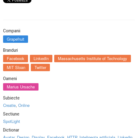
Companii
Grapefruit
Branduri
Facebook
LinkedIn
Massachusetts Institute of Technology
MIT Sloan
Twitter
Oameni
Marius Ursache
Subiecte
Creatie
,
Online
Sectiune
SpotLight
Dictionar
Avatar
,
Design
,
Display
,
Facebook
,
HTTP
,
Inteligenta artificiala
,
Linkedin
,