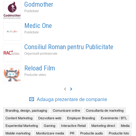
Godmother
Publicitate
Medic One
Publicitate
Consiliul Roman pentru Publicitate
Organizatii profesionale
Reload Film
Productie video
Adauga prezentare de companie
Branding, design, packaging
Comunicare online
Consultanta de marketing
Content Marketing
Dezvoltare web
Employer Branding
Evenimente / BTL
Experiential Marketing
Gaming
Interactive Retail
Marketing direct
Media
Mobile marketing
Monitorizare media
PR
Productie audio
Productie foto