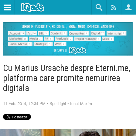
Cu Marius Ursache despre Eterni.me,
platforma care promite nemurirea
digitala
11 Feb. 2014, 12:34 PM
•
SpotLight
•
Ionut Maxim