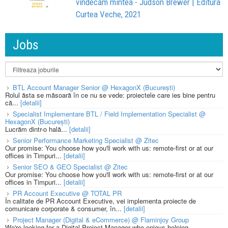
vindecăm mintea - Judson Brewer | Editura
Curtea Veche, 2021
Jobs
BTL Account Manager Senior @ HexagonX (București)
Rolul ăsta se măsoară în ce nu se vede: proiectele care ies bine pentru
că...
[detalii]
Specialist Implementare BTL / Field Implementation Specialist @
HexagonX (București)
Lucrăm dintr-o hală...
[detalii]
Senior Performance Marketing Specialist @ Zitec
Our promise: You choose how you'll work with us: remote-first or at our
offices in Timpuri...
[detalii]
Senior SEO & GEO Specialist @ Zitec
Our promise: You choose how you'll work with us: remote-first or at our
offices in Timpuri...
[detalii]
PR Account Executive @ TOTAL PR
În calitate de PR Account Executive, vei implementa proiecte de
comunicare corporate & consumer, în...
[detalii]
Project Manager (Digital & eCommerce) @ Flaminjoy Group
We're looking for a Digital Project Manager who enjoys helping