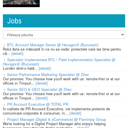
Jobs
BTL Account Manager Senior @ HexagonX (București)
Rolul ăsta se măsoară în ce nu se vede: proiectele care ies bine pentru
că...
[detalii]
Specialist Implementare BTL / Field Implementation Specialist @
HexagonX (București)
Lucrăm dintr-o hală...
[detalii]
Senior Performance Marketing Specialist @ Zitec
Our promise: You choose how you'll work with us: remote-first or at our
offices in Timpuri...
[detalii]
Senior SEO & GEO Specialist @ Zitec
Our promise: You choose how you'll work with us: remote-first or at our
offices in Timpuri...
[detalii]
PR Account Executive @ TOTAL PR
În calitate de PR Account Executive, vei implementa proiecte de
comunicare corporate & consumer, în...
[detalii]
Project Manager (Digital & eCommerce) @ Flaminjoy Group
We're looking for a Digital Project Manager who enjoys helping
businesses grow through digital marketing...
[detalii]