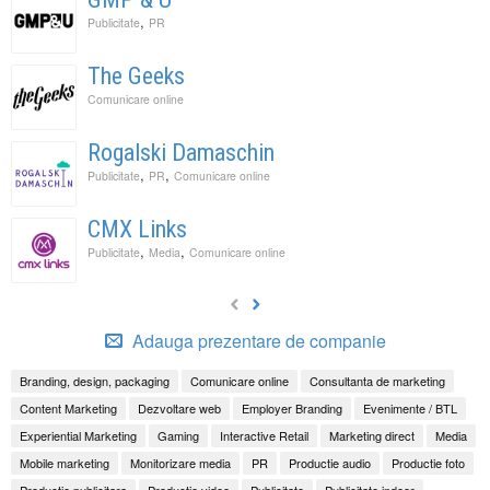
,
Publicitate
PR
The Geeks
Comunicare online
Rogalski Damaschin
,
,
Publicitate
PR
Comunicare online
CMX Links
,
,
Publicitate
Media
Comunicare online
Adauga prezentare de companie
Branding, design, packaging
Comunicare online
Consultanta de marketing
Content Marketing
Dezvoltare web
Employer Branding
Evenimente / BTL
Experiential Marketing
Gaming
Interactive Retail
Marketing direct
Media
Mobile marketing
Monitorizare media
PR
Productie audio
Productie foto
Productie publicitara
Productie video
Publicitate
Publicitate indoor