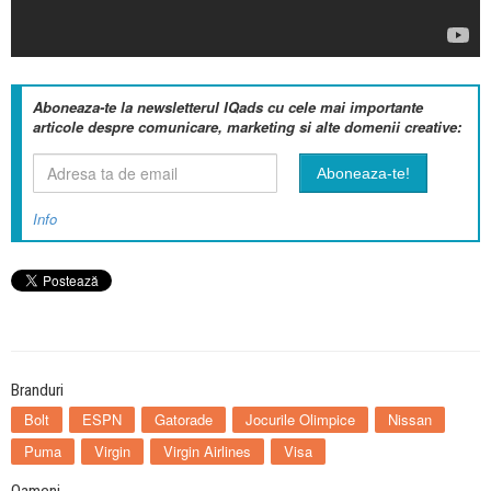
Aboneaza-te la newsletterul IQads cu cele mai importante
articole despre comunicare, marketing si alte domenii creative:
Info
Branduri
Bolt
ESPN
Gatorade
Jocurile Olimpice
Nissan
Puma
Virgin
Virgin Airlines
Visa
Oameni