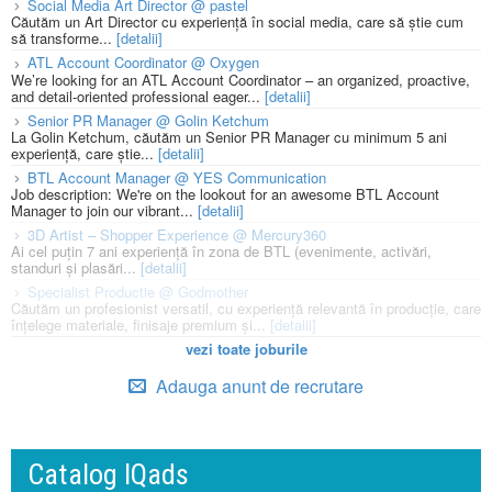
Social Media Art Director @ pastel
Căutăm un Art Director cu experiență în social media, care să știe cum
să transforme...
[detalii]
ATL Account Coordinator @ Oxygen
We’re looking for an ATL Account Coordinator – an organized, proactive,
and detail-oriented professional eager...
[detalii]
Senior PR Manager @ Golin Ketchum
La Golin Ketchum, căutăm un Senior PR Manager cu minimum 5 ani
experiență, care știe...
[detalii]
BTL Account Manager @ YES Communication
Job description: We're on the lookout for an awesome BTL Account
Manager to join our vibrant...
[detalii]
3D Artist – Shopper Experience @ Mercury360
Ai cel puțin 7 ani experiență în zona de BTL (evenimente, activări,
standuri și plasări...
[detalii]
Specialist Productie @ Godmother
Căutăm un profesionist versatil, cu experiență relevantă în producție, care
înțelege materiale, finisaje premium și...
[detalii]
vezi toate joburile
Adauga anunt de recrutare
Catalog IQads