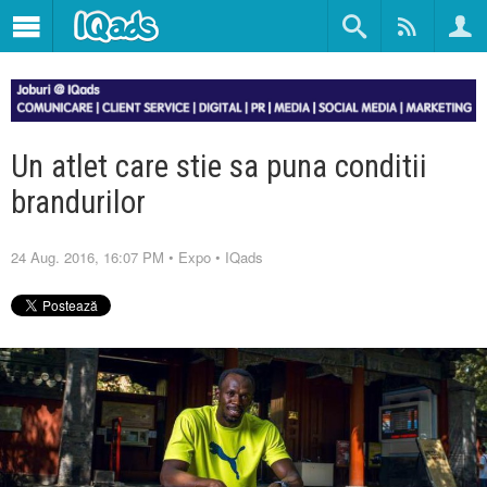
Un atlet care stie sa puna conditii
brandurilor
24 Aug. 2016, 16:07 PM
•
Expo
•
IQads