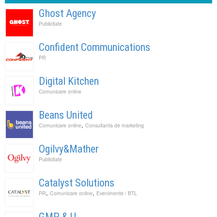
Ghost Agency
Publicitate
Confident Communications
PR
Digital Kitchen
Comunicare online
Beans United
,
Comunicare online
Consultanta de marketing
Ogilvy&Mather
Publicitate
Catalyst Solutions
,
,
PR
Comunicare online
Evenimente / BTL
GMP & U