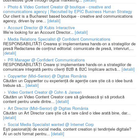
Photo & Video Content Creator @ boutique - creative and
communications agency | Recruited by EPIC Business Human Strategy
Our client is a Bucharest based boutique - creative and communications
agency, driven by one...
[detalii]
Account Director @ Kubis Interactive
We’re looking for an Account Director...
[detalii]
Media Relations Specialist @ Confident Communications
RESPONSABILITĂȚI Crearea și implementarea hands-on a strategiilor de
presă Redactarea de conținut editorial: comunicate de presă, interviuri,...
[detalii]
PR Manager @ Confident Communications
RESPONSABILITĂȚI Creare și implementare hands-on a strategiilor de
comunicare integrată pentru clienți B2B & B2C Implicare activă...
[detalii]
Copywriter (Mid–Senior) @ Digitas România
Căutăm un Copywriter cu experiență de agenție care știe că o idee bună
trebuie să...
[detalii]
Video Content Creator @ Cohn & Jansen
Căutăm un Video Content Creator care să gândească și să producă
content pentru unele dintre...
[detalii]
Art Director (Mid–Senior) @ Digitas România
Căutăm un Art Director care știe că e tare când o idee arată bine, dar...
[detalii]
Social Media Specialist wanted @ Internet Corp
Ești pasionat(ă) de social media, content creation și tendințele digitale?
Ai un ochi format pentru...
[detalii]