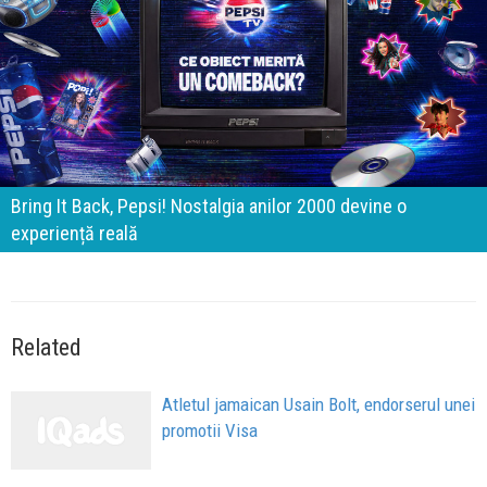
Bring It Back, Pepsi! Nostalgia anilor 2000 devine o
experiență reală
Related
Atletul jamaican Usain Bolt, endorserul unei
promotii Visa