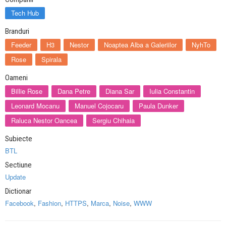
Tech Hub
Branduri
Feeder
H3
Nestor
Noaptea Alba a Galeriilor
NyhTo
Rose
Spirala
Oameni
Billie Rose
Dana Petre
Diana Sar
Iulia Constantin
Leonard Mocanu
Manuel Cojocaru
Paula Dunker
Raluca Nestor Oancea
Sergiu Chihaia
Subiecte
BTL
Sectiune
Update
Dictionar
Facebook
,
Fashion
,
HTTPS
,
Marca
,
Noise
,
WWW