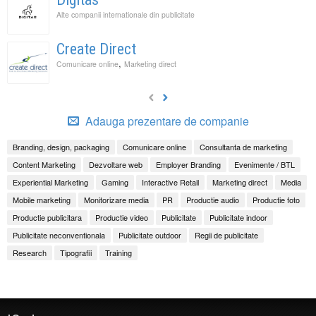
Alte companii internationale din publicitate
Create Direct
,
Comunicare online
Marketing direct
Adauga prezentare de companie
Branding, design, packaging
Comunicare online
Consultanta de marketing
Content Marketing
Dezvoltare web
Employer Branding
Evenimente / BTL
Experiential Marketing
Gaming
Interactive Retail
Marketing direct
Media
Mobile marketing
Monitorizare media
PR
Productie audio
Productie foto
Productie publicitara
Productie video
Publicitate
Publicitate indoor
Publicitate neconventionala
Publicitate outdoor
Regii de publicitate
Research
Tipografii
Training