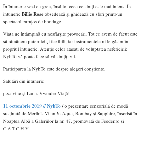
În întuneric vezi cu greu, însă tot ceea ce simți este mai intens. În
Billie Rose
întuneric
obsedează și ghidează cu sfori printr-un
spectacol curajos de bondage.
Viața ne întâmpină cu nesfârșite provocări. Tot ce avem de făcut este
să rămânem puternici și flexibili, iar instrumentele ni le găsim în
propriul întuneric. Atenție celor atașați de voluptatea nefericirii:
NyhTo vă poate face să vă simțiți vii.
Participarea la NyhTo este despre alegeri conștiente.
Salutări din întuneric!
p.s.: vine și Luna. Vvander Viață!
11 octombrie 2019 // NyhTo
/
o prezentare senzorială de modă
susținută de Merlin’s Vitam!n Aqua, Bombay și Sapphire, înscrisă în
Noaptea Albă a Galeriilor la nr. 47, promovată de Feeder.ro și
C.A.T.C.H.Y.