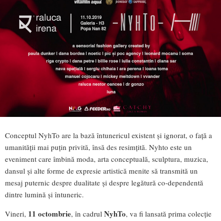
Conceptul NyhTo are la bază întunericul existent și ignorat, o față a
umanității mai puțin privită, însă des resimțită. Nyhto este un
eveniment care îmbină moda, arta conceptuală, sculptura, muzica,
dansul și alte forme de expresie artistică menite să transmită un
mesaj puternic despre dualitate și despre legătură co-dependentă
dintre lumină și întuneric.
11 octombrie
NyhTo
Vineri,
, în cadrul
, va fi lansată prima colecție