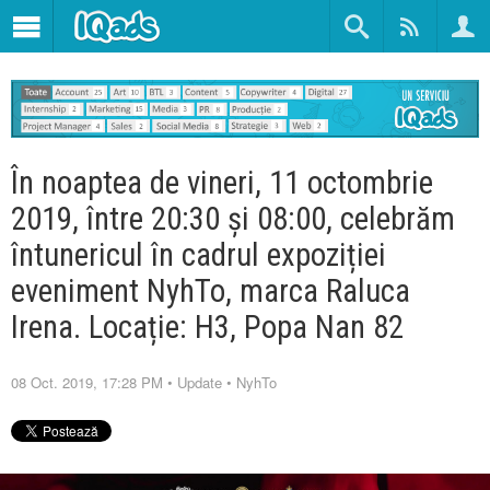
În noaptea de vineri, 11 octombrie
2019, între 20:30 și 08:00, celebrăm
întunericul în cadrul expoziției
eveniment NyhTo, marca Raluca
Irena. Locație: H3, Popa Nan 82
08 Oct. 2019, 17:28 PM
•
Update
•
NyhTo