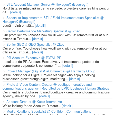
BTL Account Manager Senior @ HexagonX (București)
Rolul ăsta se măsoară în ce nu se vede: proiectele care ies bine pentru
că...
[detalii]
Specialist Implementare BTL / Field Implementation Specialist @
HexagonX (București)
Lucrăm dintr-o hală...
[detalii]
Senior Performance Marketing Specialist @ Zitec
Our promise: You choose how you'll work with us: remote-first or at our
offices in Timpuri...
[detalii]
Senior SEO & GEO Specialist @ Zitec
Our promise: You choose how you'll work with us: remote-first or at our
offices in Timpuri...
[detalii]
PR Account Executive @ TOTAL PR
În calitate de PR Account Executive, vei implementa proiecte de
comunicare corporate & consumer, în...
[detalii]
Project Manager (Digital & eCommerce) @ Flaminjoy Group
We're looking for a Digital Project Manager who enjoys helping
businesses grow through digital marketing...
[detalii]
Photo & Video Content Creator @ boutique - creative and
communications agency | Recruited by EPIC Business Human Strategy
Our client is a Bucharest based boutique - creative and communications
agency, driven by one...
[detalii]
Account Director @ Kubis Interactive
We’re looking for an Account Director...
[detalii]
Media Relations Specialist @ Confident Communications