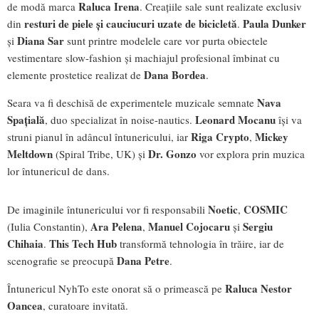
Raluca Irena
de modă marca
. Creațiile sale sunt realizate exclusiv
resturi de piele și cauciucuri uzate de bicicletă
Paula Dunker
din
.
Diana Sar
și
sunt printre modelele care vor purta obiectele
vestimentare slow-fashion și machiajul profesional îmbinat cu
Dana Bordea
elemente prostetice realizat de
.
Nava
Seara va fi deschisă de experimentele muzicale semnate
Spațială
Leonard Mocanu
, duo specializat în noise-nautics.
își va
Riga Crypto
Mickey
struni pianul în adâncul întunericului, iar
,
Meltdown
Dr. Gonzo
(Spiral Tribe, UK) și
vor explora prin muzica
lor întunericul de dans.
Noetic
COSMIC
De imaginile întunericului vor fi responsabili
,
Ara Pelena
Manuel Cojocaru
Sergiu
(Iulia Constantin),
,
și
Chihaia
This Tech Hub
.
transformă tehnologia în trăire, iar de
Dana Petre
scenografie se preocupă
.
Raluca Nestor
Întunericul NyhTo este onorat să o primească pe
Oancea
, curatoare invitată.