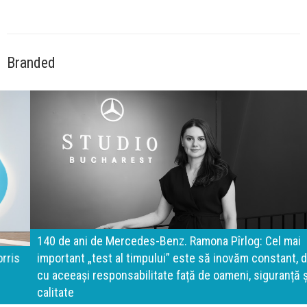
Branded
140 de ani de Mercedes-Benz. Ramona Pîrlog: Cel mai
important „test al timpului” este să inovăm constant, dar
cu aceeași responsabilitate față de oameni, siguranță și
calitate