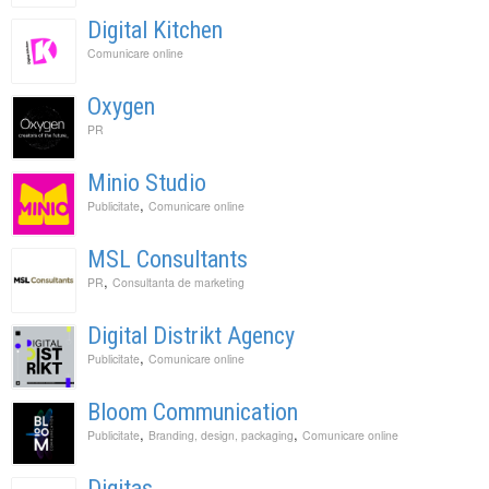
Digital Kitchen
Comunicare online
Oxygen
PR
Minio Studio
,
Publicitate
Comunicare online
MSL Consultants
,
PR
Consultanta de marketing
Digital Distrikt Agency
,
Publicitate
Comunicare online
Bloom Communication
,
,
Publicitate
Branding, design, packaging
Comunicare online
Digitas