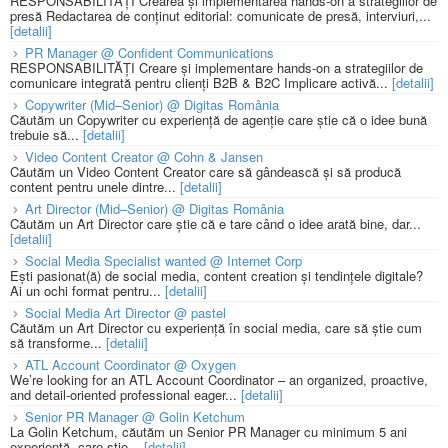
RESPONSABILITĂȚI Crearea și implementarea hands-on a strategiilor de
presă Redactarea de conținut editorial: comunicate de presă, interviuri,...
[detalii]
PR Manager @ Confident Communications
RESPONSABILITĂȚI Creare și implementare hands-on a strategiilor de
comunicare integrată pentru clienți B2B & B2C Implicare activă...
[detalii]
Copywriter (Mid–Senior) @ Digitas România
Căutăm un Copywriter cu experiență de agenție care știe că o idee bună
trebuie să...
[detalii]
Video Content Creator @ Cohn & Jansen
Căutăm un Video Content Creator care să gândească și să producă
content pentru unele dintre...
[detalii]
Art Director (Mid–Senior) @ Digitas România
Căutăm un Art Director care știe că e tare când o idee arată bine, dar...
[detalii]
Social Media Specialist wanted @ Internet Corp
Ești pasionat(ă) de social media, content creation și tendințele digitale?
Ai un ochi format pentru...
[detalii]
Social Media Art Director @ pastel
Căutăm un Art Director cu experiență în social media, care să știe cum
să transforme...
[detalii]
ATL Account Coordinator @ Oxygen
We’re looking for an ATL Account Coordinator – an organized, proactive,
and detail-oriented professional eager...
[detalii]
Senior PR Manager @ Golin Ketchum
La Golin Ketchum, căutăm un Senior PR Manager cu minimum 5 ani
experiență, care știe...
[detalii]