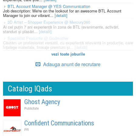
BTL Account Manager @ YES Communication
Job description: We're on the lookout for an awesome BTL Account
Manager to join our vibrant...
[detalii]
3D Artist – Shopper Experience @ Mercury360
Ai cel puțin 7 ani experiență în zona de BTL (evenimente, activări,
standuri și plasări...
[detalii]
Specialist Productie @ Godmother
Căutăm un profesionist versatil, cu experiență relevantă în producție, care
înțelege materiale, finisaje premium și...
[detalii]
vezi toate joburile
Adauga anunt de recrutare
Catalog IQads
Ghost Agency
Publicitate
Confident Communications
PR