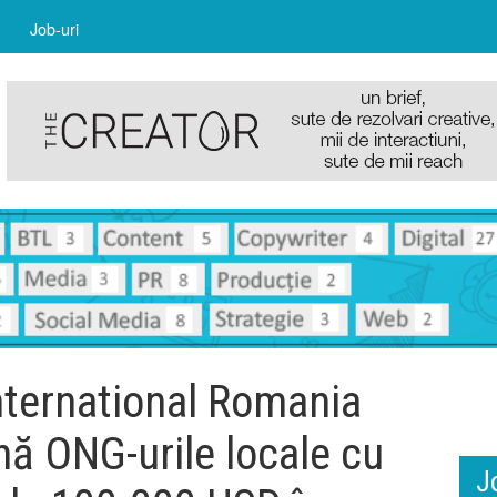
Job-uri
nternational Romania
nă ONG-urile locale cu
J