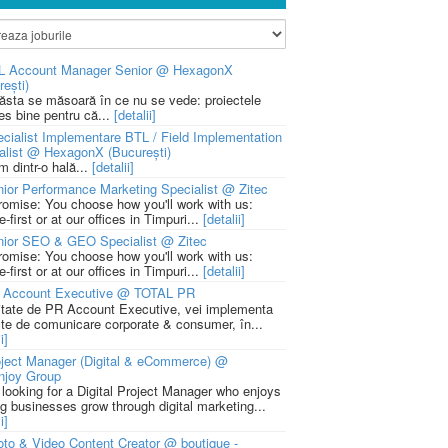
L Account Manager Senior @ HexagonX
rești)
 ăsta se măsoară în ce nu se vede: proiectele
ies bine pentru că...
[detalii]
cialist Implementare BTL / Field Implementation
alist @ HexagonX (București)
m dintr-o hală...
[detalii]
ior Performance Marketing Specialist @ Zitec
romise: You choose how you'll work with us:
-first or at our offices in Timpuri...
[detalii]
nior SEO & GEO Specialist @ Zitec
romise: You choose how you'll work with us:
-first or at our offices in Timpuri...
[detalii]
 Account Executive @ TOTAL PR
litate de PR Account Executive, vei implementa
cte de comunicare corporate & consumer, în...
i]
ject Manager (Digital & eCommerce) @
njoy Group
 looking for a Digital Project Manager who enjoys
ng businesses grow through digital marketing...
i]
to & Video Content Creator @ boutique -