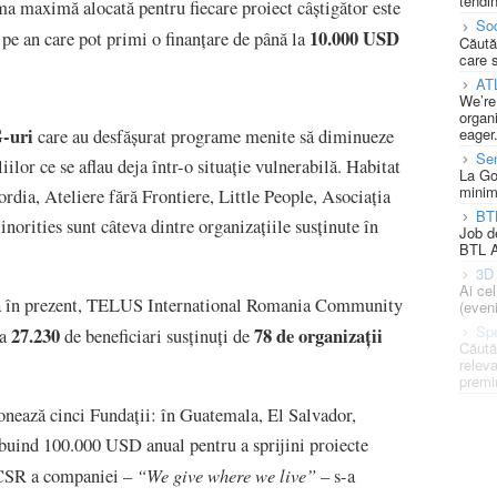
tendin
a maximă alocată pentru fiecare proiect câștigător este
Soc
10.000 USD
 pe an care pot primi o finanțare de până la
Căută
care 
AT
We’re
organi
-uri
eager
care au desfășurat programe menite să diminueze
Se
ilor ce se aflau deja într-o situație vulnerabilă. Habitat
La Go
minim
ia, Ateliere fără Frontiere, Little People, Asociația
BT
rities sunt câteva dintre organizațiile susținute în
Job d
BTL A
3D 
Ai ce
ână în prezent, TELUS International Romania Community
(eveni
Spe
27.230
78 de organizații
 a
de beneficiari susținuți de
Căută
releva
premi
onează cinci Fundații: în Guatemala, El Salvador,
ribuind 100.000 USD anual pentru a sprijini proiecte
“We give where we live”
e CSR a companiei –
– s-a