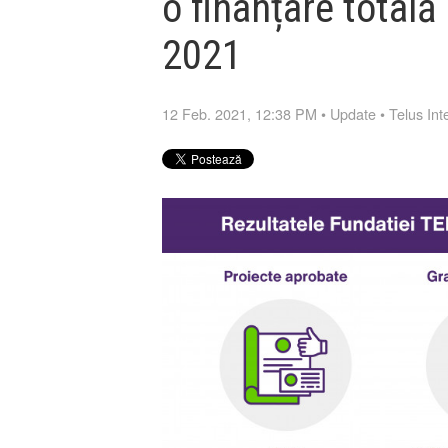
o finanțare total
2021
12 Feb. 2021, 12:38 PM
•
Update
•
Telus Int