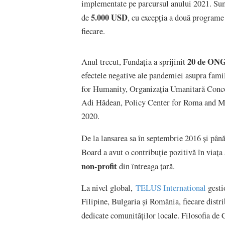
implementate pe parcursul anului 2021. Sum
5.000 USD
de
, cu excepția a două programe
fiecare.
20 de ONG
Anul trecut, Fundația a sprijinit
efectele negative ale pandemiei asupra famili
for Humanity, Organizația Umanitară Concord
Adi Hădean, Policy Center for Roma and Mino
2020.
De la lansarea sa în septembrie 2016 și p
Board a avut o contribuție pozitivă în viața
non-profit
din întreaga țară.
La nivel global,
TELUS International
gesti
Filipine, Bulgaria și România, fiecare dist
dedicate comunităților locale. Filosofia d