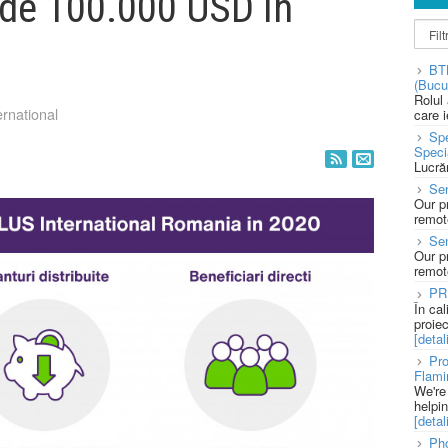
ă de 100.000 USD în
BT
(Bucu
Rolul
ernational
care 
Spe
Speci
Lucră
Sen
Our p
remote
Se
Our p
remote
PR
În ca
proie
[detali
Pro
Flami
We're
helpi
[detali
Pho