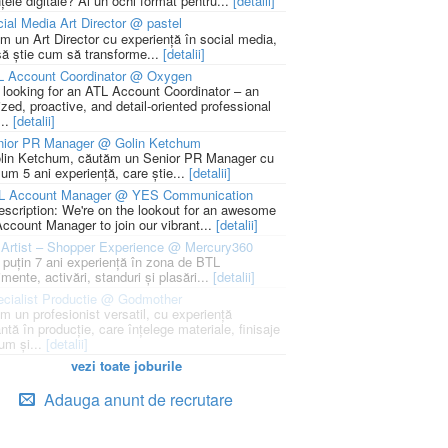
țele digitale? Ai un ochi format pentru...
[detalii]
ial Media Art Director @ pastel
m un Art Director cu experiență în social media,
să știe cum să transforme...
[detalii]
L Account Coordinator @ Oxygen
 looking for an ATL Account Coordinator – an
zed, proactive, and detail-oriented professional
...
[detalii]
nior PR Manager @ Golin Ketchum
lin Ketchum, căutăm un Senior PR Manager cu
um 5 ani experiență, care știe...
[detalii]
L Account Manager @ YES Communication
escription: We're on the lookout for an awesome
ccount Manager to join our vibrant...
[detalii]
Artist – Shopper Experience @ Mercury360
l puțin 7 ani experiență în zona de BTL
mente, activări, standuri și plasări...
[detalii]
cialist Productie @ Godmother
m un profesionist versatil, cu experiență
ntă în producție, care înțelege materiale, finisaje
um și...
[detalii]
vezi toate joburile
Adauga anunt de recrutare