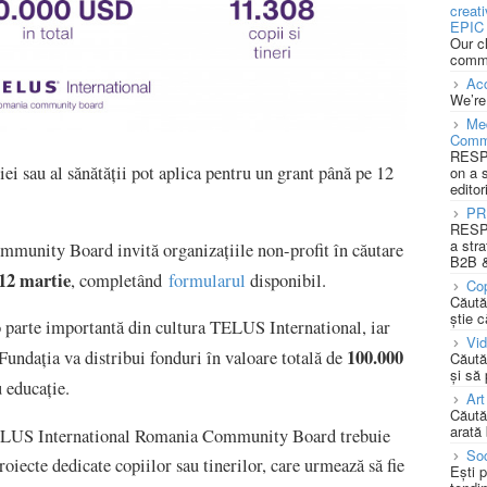
creat
EPIC 
Our c
commu
Acc
We’re
Med
Comm
RESPO
i sau al sănătății pot aplica pentru un grant până pe 12
on a 
editor
PR
RESPO
a stra
unity Board invită organizațiile non-profit în căutare
B2B &
12 martie
, completând
formularul
disponibil.
Cop
Căută
știe c
o parte importantă din cultura TELUS International, iar
Vi
100.000
Fundația va distribui fonduri în valoare totală de
Căută
și să
u educație.
Art
Căută
arată 
TELUS International Romania Community Board trebuie
Soc
roiecte dedicate copiilor sau tinerilor, care urmează să fie
Ești 