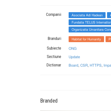
Companii
Asociatia Adi Hadean
Fundatia TELUS Internatio
Organizatia Umanitara Con
Branduri
Habitat for Humanity
P
Subiecte
ONG
Sectiune
Update
Dictionar
Board
,
CSR
,
HTTPS
,
Impa
Branded