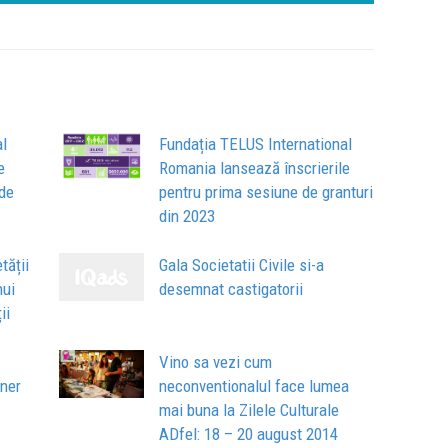
al
Fundația TELUS International
e
Romania lansează înscrierile
 de
pentru prima sesiune de granturi
din 2023
tății
Gala Societatii Civile si-a
nui
desemnat castigatorii
ii
Vino sa vezi cum
ener
neconventionalul face lumea
mai buna la Zilele Culturale
ADfel: 18 – 20 august 2014