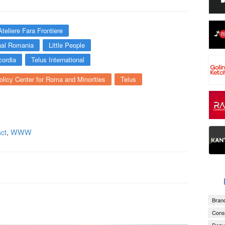
Ateliere Fara Frontiere
nal Romania
Little People
cordia
Telus International
olicy Center for Roma and Minorities
Telus
ct
,
WWW
Brand
Consu
Dezv