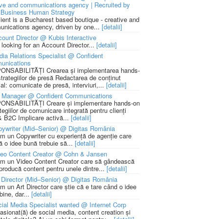
ive and communications agency | Recruited by
Business Human Strategy
lient is a Bucharest based boutique - creative and
nications agency, driven by one...
[detalii]
ount Director @ Kubis Interactive
 looking for an Account Director...
[detalii]
ia Relations Specialist @ Confident
unications
NSABILITĂȚI Crearea și implementarea hands-
strategiilor de presă Redactarea de conținut
ial: comunicate de presă, interviuri,...
[detalii]
 Manager @ Confident Communications
NSABILITĂȚI Creare și implementare hands-on
tegiilor de comunicare integrată pentru clienți
 B2C Implicare activă...
[detalii]
ywriter (Mid–Senior) @ Digitas România
m un Copywriter cu experiență de agenție care
ă o idee bună trebuie să...
[detalii]
deo Content Creator @ Cohn & Jansen
m un Video Content Creator care să gândească
 producă content pentru unele dintre...
[detalii]
 Director (Mid–Senior) @ Digitas România
m un Art Director care știe că e tare când o idee
bine, dar...
[detalii]
ial Media Specialist wanted @ Internet Corp
pasionat(ă) de social media, content creation și