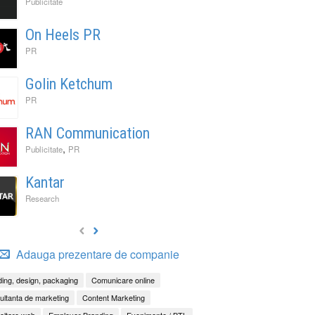
Publicitate
On Heels PR
PR
Golin Ketchum
PR
RAN Communication
,
Publicitate
PR
Kantar
Research
Adauga prezentare de companie
ing, design, packaging
Comunicare online
ltanta de marketing
Content Marketing
oltare web
Employer Branding
Evenimente / BTL