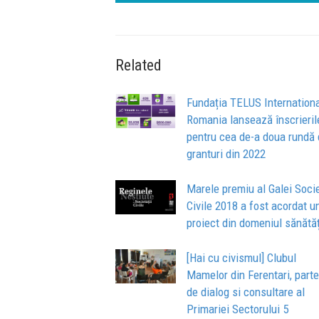
Related
Fundația TELUS Internation
Romania lansează înscrieril
pentru cea de-a doua rundă
granturi din 2022
Marele premiu al Galei Socie
Civile 2018 a fost acordat u
proiect din domeniul sănătăț
[Hai cu civismul] Clubul
Mamelor din Ferentari, part
de dialog si consultare al
Primariei Sectorului 5