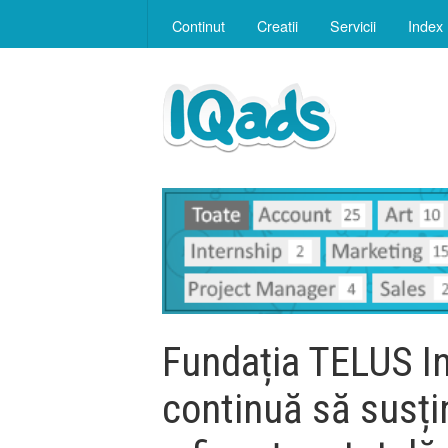
Continut
Creatii
Servicii
Index
Fundația TELUS I
continuă să susți