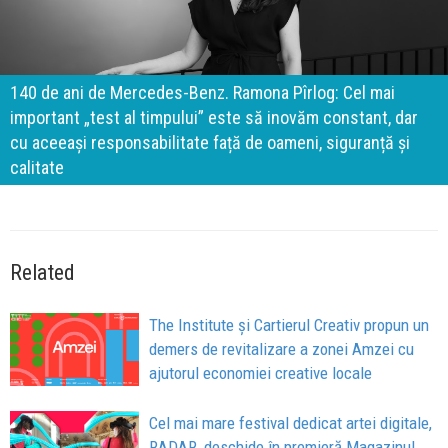
140 de ani de Mercedes-Benz. Ramona Pîrlog: Cel mai
important „test al timpului” este să inovăm constant, dar
cu aceeași responsabilitate față de oameni, siguranță și
calitate
Related
The Institute și Cartierul Creativ propun un
demers de revitalizare a zonei Amzei cu
ajutorul economiei creative locale
Cel mai mare festival dedicat artei digitale,
RADAR, deschide în premieră Magazinul