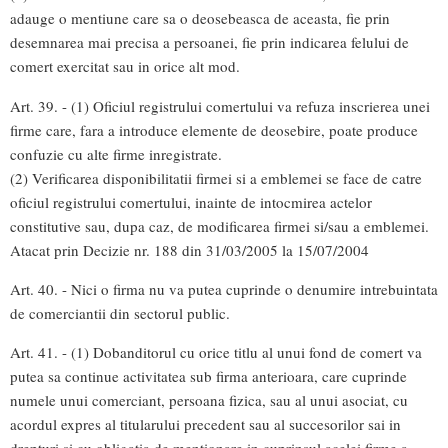
adauge o mentiune care sa o deosebeasca de aceasta, fie prin
desemnarea mai precisa a persoanei, fie prin indicarea felului de
comert exercitat sau in orice alt mod.
Art. 39. - (1) Oficiul registrului comertului va refuza inscrierea unei
firme care, fara a introduce elemente de deosebire, poate produce
confuzie cu alte firme inregistrate.
(2) Verificarea disponibilitatii firmei si a emblemei se face de catre
oficiul registrului comertului, inainte de intocmirea actelor
constitutive sau, dupa caz, de modificarea firmei si/sau a emblemei.
Atacat prin Decizie nr. 188 din 31/03/2005 la 15/07/2004
Art. 40. - Nici o firma nu va putea cuprinde o denumire intrebuintata
de comerciantii din sectorul public.
Art. 41. - (1) Dobanditorul cu orice titlu al unui fond de comert va
putea sa continue activitatea sub firma anterioara, care cuprinde
numele unui comerciant, persoana fizica, sau al unui asociat, cu
acordul expres al titularului precedent sau al succesorilor sai in
drepturi si cu obligatia de mentionare in cuprinsul acelei firme a