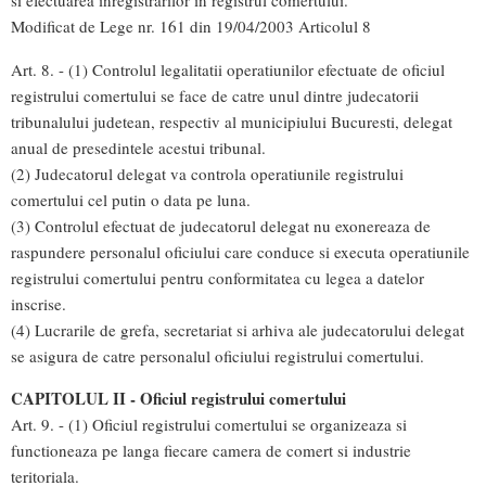
si efectuarea inregistrarilor in registrul comertului.
Modificat de Lege nr. 161 din 19/04/2003 Articolul 8
Art. 8. - (1) Controlul legalitatii operatiunilor efectuate de oficiul
registrului comertului se face de catre unul dintre judecatorii
tribunalului judetean, respectiv al municipiului Bucuresti, delegat
anual de presedintele acestui tribunal.
(2) Judecatorul delegat va controla operatiunile registrului
comertului cel putin o data pe luna.
(3) Controlul efectuat de judecatorul delegat nu exonereaza de
raspundere personalul oficiului care conduce si executa operatiunile
registrului comertului pentru conformitatea cu legea a datelor
inscrise.
(4) Lucrarile de grefa, secretariat si arhiva ale judecatorului delegat
se asigura de catre personalul oficiului registrului comertului.
CAPITOLUL II - Oficiul registrului comertului
Art. 9. - (1) Oficiul registrului comertului se organizeaza si
functioneaza pe langa fiecare camera de comert si industrie
teritoriala.