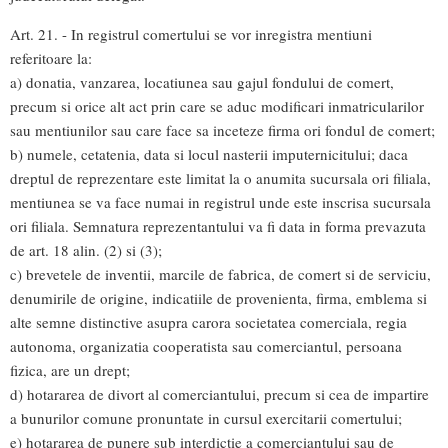
Art. 21. - In registrul comertului se vor inregistra mentiuni
referitoare la:
a) donatia, vanzarea, locatiunea sau gajul fondului de comert,
precum si orice alt act prin care se aduc modificari inmatricularilor
sau mentiunilor sau care face sa inceteze firma ori fondul de comert;
b) numele, cetatenia, data si locul nasterii imputernicitului; daca
dreptul de reprezentare este limitat la o anumita sucursala ori filiala,
mentiunea se va face numai in registrul unde este inscrisa sucursala
ori filiala. Semnatura reprezentantului va fi data in forma prevazuta
de art. 18 alin. (2) si (3);
c) brevetele de inventii, marcile de fabrica, de comert si de serviciu,
denumirile de origine, indicatiile de provenienta, firma, emblema si
alte semne distinctive asupra carora societatea comerciala, regia
autonoma, organizatia cooperatista sau comerciantul, persoana
fizica, are un drept;
d) hotararea de divort al comerciantului, precum si cea de impartire
a bunurilor comune pronuntate in cursul exercitarii comertului;
e) hotararea de punere sub interdictie a comerciantului sau de