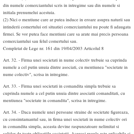
din numele comerciantului scris in intregime sau din numele si
initiala prenumelui acestuia.
(2) Nici o mentiune care ar putea induce in eroare asupra naturii sau
intinderii comertului ori situatiei comerciantului nu poate fi adaugata
firmei. Se vor putea face mentiuni care sa arate mai precis persoana
comerciantului sau felul comertului sau.
Completat de Lege nr. 161 din 19/04/2003 Articolul 8
Art. 32. - Firma unei societati in nume colectiv trebuie sa cuprinda
numele a cel putin unuia dintre asociati, cu mentiunea "societate in
nume colectiv", scrisa in intregime.
Art. 33. - Firma unei societati in comandita simpla trebuie sa
cuprinda numele a cel putin unuia dintre asociatii comanditati, cu
mentiunea "societate in comandita", scrisa in intregime.
Art. 34. - Daca numele unei persoane straine de societate figureaza,
cu consimtamantul sau, in firma unei societati in nume colectiv ori
in comandita simpla, aceasta devine raspunzatoare nelimitat si
solidar de toate obligatiile societatii. Aceeasi regula este aplicabila si