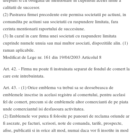
calitatii de succesor.
(2) Pastrarea firmei precedente este permisa societatii pe actiuni, in
comandita pe actiuni sau societatii cu raspundere limitata, fara
cerinta mentionarii raportului de succesiune.
(3) In cazul in care firma unei societati cu raspundere limitata
cuprinde numele unuia sau mai multor asociati, dispozitiile alin. (1)
raman aplicabile.
Modificat de Lege nr. 161 din 19/04/2003 Articolul 8
Art. 42. - Firma nu poate fi instrainata separat de fondul de comert la
care este intrebuintata.
Art. 43. - (1) Orice emblema va trebui sa se deosebeasca de
emblemele inscrise in acelasi registru al comertului, pentru acelasi
fel de comert, precum si de emblemele altor comercianti de pe piata
unde comerciantul isi desfasoara activitatea.
(2) Emblemele vor putea fi folosite pe panouri de reclama oriunde ar
fi asezate, pe facturi, scrisori, note de comanda, tarife, prospecte,
afise, publicatii si in orice alt mod, numai daca vor fi insotite in mod