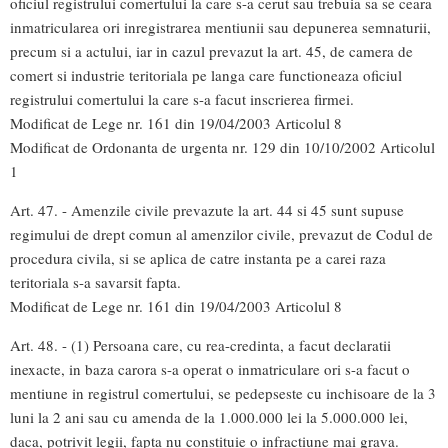
oficiul registrului comertului la care s-a cerut sau trebuia sa se ceara
inmatricularea ori inregistrarea mentiunii sau depunerea semnaturii,
precum si a actului, iar in cazul prevazut la art. 45, de camera de
comert si industrie teritoriala pe langa care functioneaza oficiul
registrului comertului la care s-a facut inscrierea firmei.
Modificat de Lege nr. 161 din 19/04/2003 Articolul 8
Modificat de Ordonanta de urgenta nr. 129 din 10/10/2002 Articolul
1
Art. 47. - Amenzile civile prevazute la art. 44 si 45 sunt supuse
regimului de drept comun al amenzilor civile, prevazut de Codul de
procedura civila, si se aplica de catre instanta pe a carei raza
teritoriala s-a savarsit fapta.
Modificat de Lege nr. 161 din 19/04/2003 Articolul 8
Art. 48. - (1) Persoana care, cu rea-credinta, a facut declaratii
inexacte, in baza carora s-a operat o inmatriculare ori s-a facut o
mentiune in registrul comertului, se pedepseste cu inchisoare de la 3
luni la 2 ani sau cu amenda de la 1.000.000 lei la 5.000.000 lei,
daca, potrivit legii, fapta nu constituie o infractiune mai grava.