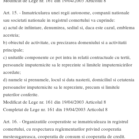
Modificat de Lege nr. 161 din 19/04/2003 Articolul 8
Art. 15. - Inmatricularea unei regii autonome, companii nationale
sau societati nationale in registrul comertului va cuprinde:
a) actul de infiintare, denumirea, sediul si, daca este cazul, emblema
acesteia;
b) obiectul de activitate, cu precizarea domeniului si a activitatii
principale;
c) unitatile componente ce pot intra in relatii contractuale cu tertii,
persoanele imputernicite sa le reprezinte si limitele imputernicirilor
acordate;
d) numele si prenumele, locul si data nasterii, domiciliul si cetatenia
persoanelor imputernicite sa le reprezinte, precum si limitele
puterilor conferite.
Modificat de Lege nr. 161 din 19/04/2003 Articolul 8
Completat de Lege nr. 161 din 19/04/2003 Articolul 8
Art. 16. - Organizatiile cooperatiste se inmatriculeaza in registrul
comertului, cu respectarea reglementarilor privind cooperatia
mestesugareasca, cooperatia de consum si cooperatia de credit.