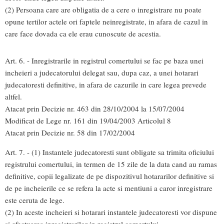
(2) Persoana care are obligatia de a cere o inregistrare nu poate
opune tertilor actele ori faptele neinregistrate, in afara de cazul in
care face dovada ca ele erau cunoscute de acestia.
Art. 6. - Inregistrarile in registrul comertului se fac pe baza unei
incheieri a judecatorului delegat sau, dupa caz, a unei hotarari
judecatoresti definitive, in afara de cazurile in care legea prevede
altfel.
Atacat prin Decizie nr. 463 din 28/10/2004 la 15/07/2004
Modificat de Lege nr. 161 din 19/04/2003 Articolul 8
Atacat prin Decizie nr. 58 din 17/02/2004
Art. 7. - (1) Instantele judecatoresti sunt obligate sa trimita oficiului
registrului comertului, in termen de 15 zile de la data cand au ramas
definitive, copii legalizate de pe dispozitivul hotararilor definitive si
de pe incheierile ce se refera la acte si mentiuni a caror inregistrare
este ceruta de lege.
(2) In aceste incheieri si hotarari instantele judecatoresti vor dispune