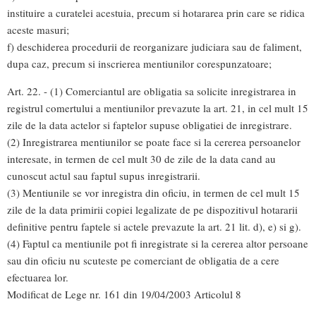
instituire a curatelei acestuia, precum si hotararea prin care se ridica
aceste masuri;
f) deschiderea procedurii de reorganizare judiciara sau de faliment,
dupa caz, precum si inscrierea mentiunilor corespunzatoare;
Art. 22. - (1) Comerciantul are obligatia sa solicite inregistrarea in
registrul comertului a mentiunilor prevazute la art. 21, in cel mult 15
zile de la data actelor si faptelor supuse obligatiei de inregistrare.
(2) Inregistrarea mentiunilor se poate face si la cererea persoanelor
interesate, in termen de cel mult 30 de zile de la data cand au
cunoscut actul sau faptul supus inregistrarii.
(3) Mentiunile se vor inregistra din oficiu, in termen de cel mult 15
zile de la data primirii copiei legalizate de pe dispozitivul hotararii
definitive pentru faptele si actele prevazute la art. 21 lit. d), e) si g).
(4) Faptul ca mentiunile pot fi inregistrate si la cererea altor persoane
sau din oficiu nu scuteste pe comerciant de obligatia de a cere
efectuarea lor.
Modificat de Lege nr. 161 din 19/04/2003 Articolul 8