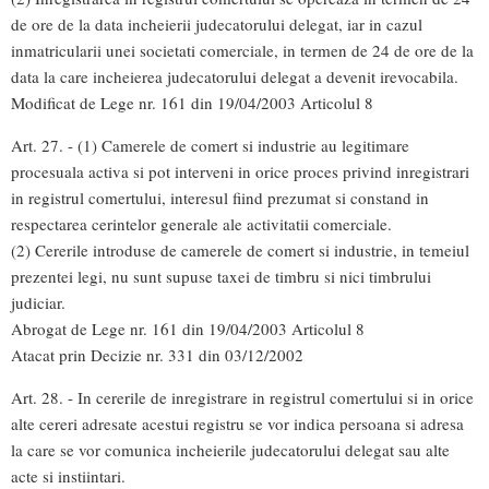
de ore de la data incheierii judecatorului delegat, iar in cazul
inmatricularii unei societati comerciale, in termen de 24 de ore de la
data la care incheierea judecatorului delegat a devenit irevocabila.
Modificat de Lege nr. 161 din 19/04/2003 Articolul 8
Art. 27. - (1) Camerele de comert si industrie au legitimare
procesuala activa si pot interveni in orice proces privind inregistrari
in registrul comertului, interesul fiind prezumat si constand in
respectarea cerintelor generale ale activitatii comerciale.
(2) Cererile introduse de camerele de comert si industrie, in temeiul
prezentei legi, nu sunt supuse taxei de timbru si nici timbrului
judiciar.
Abrogat de Lege nr. 161 din 19/04/2003 Articolul 8
Atacat prin Decizie nr. 331 din 03/12/2002
Art. 28. - In cererile de inregistrare in registrul comertului si in orice
alte cereri adresate acestui registru se vor indica persoana si adresa
la care se vor comunica incheierile judecatorului delegat sau alte
acte si instiintari.