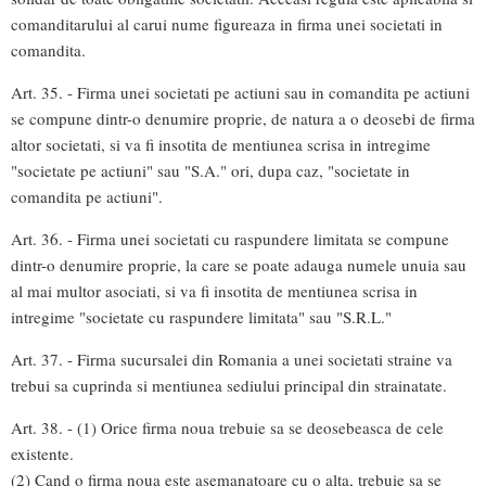
comanditarului al carui nume figureaza in firma unei societati in
comandita.
Art. 35. - Firma unei societati pe actiuni sau in comandita pe actiuni
se compune dintr-o denumire proprie, de natura a o deosebi de firma
altor societati, si va fi insotita de mentiunea scrisa in intregime
"societate pe actiuni" sau "S.A." ori, dupa caz, "societate in
comandita pe actiuni".
Art. 36. - Firma unei societati cu raspundere limitata se compune
dintr-o denumire proprie, la care se poate adauga numele unuia sau
al mai multor asociati, si va fi insotita de mentiunea scrisa in
intregime "societate cu raspundere limitata" sau "S.R.L."
Art. 37. - Firma sucursalei din Romania a unei societati straine va
trebui sa cuprinda si mentiunea sediului principal din strainatate.
Art. 38. - (1) Orice firma noua trebuie sa se deosebeasca de cele
existente.
(2) Cand o firma noua este asemanatoare cu o alta, trebuie sa se