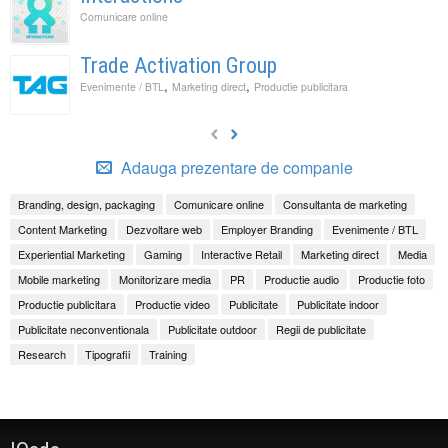
Comunicare online
Trade Activation Group
,
,
Evenimente / BTL
Marketing direct
Productie publicitara
Adauga prezentare de companie
Branding, design, packaging
Comunicare online
Consultanta de marketing
Content Marketing
Dezvoltare web
Employer Branding
Evenimente / BTL
Experiential Marketing
Gaming
Interactive Retail
Marketing direct
Media
Mobile marketing
Monitorizare media
PR
Productie audio
Productie foto
Productie publicitara
Productie video
Publicitate
Publicitate indoor
Publicitate neconventionala
Publicitate outdoor
Regii de publicitate
Research
Tipografii
Training