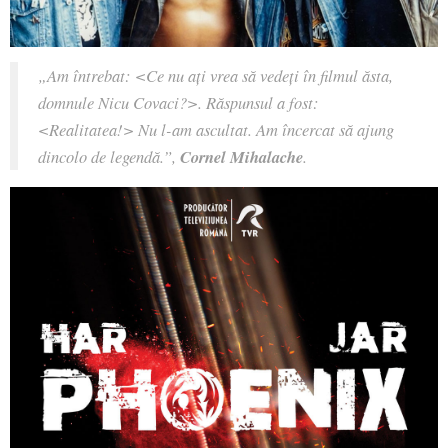
„Am întrebat: <Ce nu ați vrea să vedeți în filmul ăsta,
domnule Nicu Covaci?>. Răspunsul a fost:
<Realitatea!> Nu l-am ascultat. Am încercat să ajung
dincolo de legendă.”,
Cornel Mihalache
.