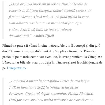
„Dacă ar fi s-o înscriem în seria titlurilor legate de
Phoenix la Editura Integral, atunci această carte s-ar
fi putut chema: <Însă noi…>, ea fiind prima în care
sunt adunate vocile tuturor membrilor formației
etalon. Asta îi dă întâi de toate o valoare
documentară.”,
Andrei Ujică
.
Filmul va putea fi văzut în cinematografele din București și din țară
din 20 ianuarie și este distribuit de Cineplexx România. Primele
proiecții pe marele ecran vor avea loc, în avanpremieră, la Cineplexx
Băneasa iar biletele s-au pus deja în vânzare și pot fi achiziționate de
pe
Cineplexx.ro
.
„Proiectul a intrat în portofoliul Casei de Producție
TVR în luna iunie 2022 la inițiativa lui Mișu
Predescu, directorul departamentului. Filmul
Phoenix.
Har/Jar
e construit cu multă măiestrie de Cornel ca un