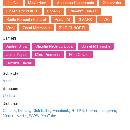
LiterNet
MovieNews
Munteanu Recomanda
Observator
Observator cultural
Phoenix
Phoenix. Har/Jar
Radio Romania Cultural
Rock FM
SMARK
TVR
Vice
Ziarul Metropolis
ZILE SI NOPTI
Oameni
Andrei Ujica
Claudia Nedelcu Duca
Cornel Mihalache
Josef Kappl
Misu Predescu
Nicu Covaci
Roxana Elekes
Subiecte
Video
Sectiune
Update
Dictionar
Cinema
,
Display
,
Distribuitor
,
Facebook
,
HTTPS
,
Iframe
,
Instagram
,
Margin
,
Media
,
WWW
,
YouTube