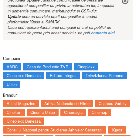
agentiilor si companiilor cu privire la activitatea lor, in special
in domeniile comunicarii, marketingului si CSR-ului.
Update
este un serviciu oferit companiilor in cadrul
platformelor IQads si SMARK.
Daca esti reprezentantul unei companii si vrei sa publici un
comunicat de presa prin acest serviciu, ne poti
contacta aici
.
Companii
AARC
Casa de Productie TVR
Cineplexx
Cineplexx Romania
Editura Integral
Televiziunea Romana
Union
Branduri
A List Magazine
Arhiva Nationala de Filme
Chateau Vartely
CineFan
Cinema Union
Cinemagia
Cinemap
Cineplexx Baneasa
Consiliul National pentru Studierea Arhivelor Securitatii
IQads