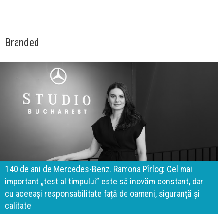
Branded
140 de ani de Mercedes-Benz. Ramona Pîrlog: Cel mai
important „test al timpului” este să inovăm constant, dar
cu aceeași responsabilitate față de oameni, siguranță și
calitate