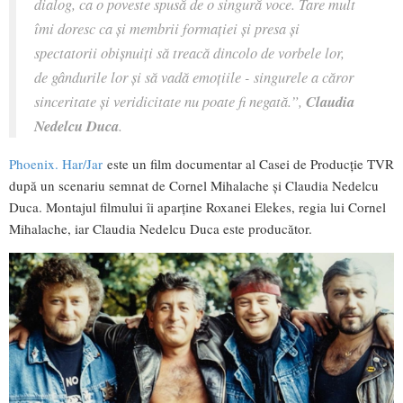
dialog, ca o poveste spusă de o singură voce. Tare mult
îmi doresc ca și membrii formației și presa și
spectatorii obișnuiți să treacă dincolo de vorbele lor,
de gândurile lor și să vadă emoțiile - singurele a căror
sinceritate și veridicitate nu poate fi negată.”,
Claudia
Nedelcu Duca
.
Phoenix. Har/Jar
este un film documentar al Casei de Producţie TVR
după un scenariu semnat de Cornel Mihalache și Claudia Nedelcu
Duca. Montajul filmului îi aparține Roxanei Elekes, regia lui Cornel
Mihalache, iar Claudia Nedelcu Duca este producător.