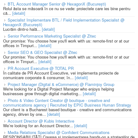
BTL Account Manager Senior @ HexagonX (București)
Rolul ăsta se măsoară în ce nu se vede: proiectele care ies bine pentru
că...
[detalii]
Specialist Implementare BTL / Field Implementation Specialist @
HexagonX (București)
Lucrăm dintr-o hală...
[detalii]
Senior Performance Marketing Specialist @ Zitec
Our promise: You choose how you'll work with us: remote-first or at our
offices in Timpuri...
[detalii]
Senior SEO & GEO Specialist @ Zitec
Our promise: You choose how you'll work with us: remote-first or at our
offices in Timpuri...
[detalii]
PR Account Executive @ TOTAL PR
În calitate de PR Account Executive, vei implementa proiecte de
comunicare corporate & consumer, în...
[detalii]
Project Manager (Digital & eCommerce) @ Flaminjoy Group
We're looking for a Digital Project Manager who enjoys helping
businesses grow through digital marketing...
[detalii]
Photo & Video Content Creator @ boutique - creative and
communications agency | Recruited by EPIC Business Human Strategy
Our client is a Bucharest based boutique - creative and communications
agency, driven by one...
[detalii]
Account Director @ Kubis Interactive
We’re looking for an Account Director...
[detalii]
Media Relations Specialist @ Confident Communications
RESPONSABILITĂȚI Crearea și implementarea hands-on a strategiilor de