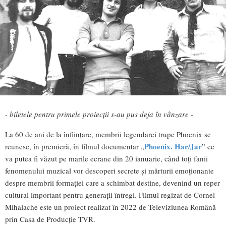
- biletele pentru primele proiecții s-au pus deja în vânzare -
La 60 de ani de la înființare, membrii legendarei trupe Phoenix se
Phoenix. Har/Jar
reunesc, în premieră, în filmul documentar „
” ce
va putea fi văzut pe marile ecrane din 20 ianuarie, când toți fanii
fenomenului muzical vor descoperi secrete și mărturii emoționante
despre membrii formației care a schimbat destine, devenind un reper
cultural important pentru generații întregi. Filmul regizat de Cornel
Mihalache este un proiect realizat în 2022 de Televiziunea Română
prin Casa de Producție TVR.