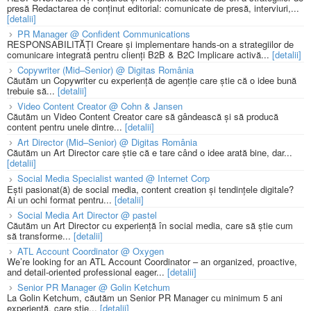
presă Redactarea de conținut editorial: comunicate de presă, interviuri,...
[detalii]
PR Manager @ Confident Communications
RESPONSABILITĂȚI Creare și implementare hands-on a strategiilor de
comunicare integrată pentru clienți B2B & B2C Implicare activă...
[detalii]
Copywriter (Mid–Senior) @ Digitas România
Căutăm un Copywriter cu experiență de agenție care știe că o idee bună
trebuie să...
[detalii]
Video Content Creator @ Cohn & Jansen
Căutăm un Video Content Creator care să gândească și să producă
content pentru unele dintre...
[detalii]
Art Director (Mid–Senior) @ Digitas România
Căutăm un Art Director care știe că e tare când o idee arată bine, dar...
[detalii]
Social Media Specialist wanted @ Internet Corp
Ești pasionat(ă) de social media, content creation și tendințele digitale?
Ai un ochi format pentru...
[detalii]
Social Media Art Director @ pastel
Căutăm un Art Director cu experiență în social media, care să știe cum
să transforme...
[detalii]
ATL Account Coordinator @ Oxygen
We’re looking for an ATL Account Coordinator – an organized, proactive,
and detail-oriented professional eager...
[detalii]
Senior PR Manager @ Golin Ketchum
La Golin Ketchum, căutăm un Senior PR Manager cu minimum 5 ani
experiență, care știe...
[detalii]