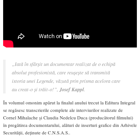
„Iată în sfârșit un documentar realizat de o echipă
absolut profesionistă, care reușește să transmită
istoria unei Legende, văzută prin prisma acelora care
au creat-o și trăit-o!”,
Josef Kappl
.
În volumul omonim apărut la finalul anului trecut la Editura Integral
se regăsesc transcrierile complete ale interviurilor realizate de
Cornel Mihalache și Claudia Nedelcu Duca (producătorul filmului)
în pregătirea documentarului, alături de inserturi grafice din Arhivele
Securității, deținute de C.N.S.A.S..