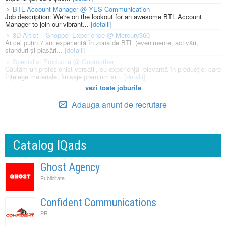
BTL Account Manager @ YES Communication
Job description: We're on the lookout for an awesome BTL Account
Manager to join our vibrant...
[detalii]
3D Artist – Shopper Experience @ Mercury360
Ai cel puțin 7 ani experiență în zona de BTL (evenimente, activări,
standuri și plasări...
[detalii]
Specialist Productie @ Godmother
Căutăm un profesionist versatil, cu experiență relevantă în producție, care
înțelege materiale, finisaje premium și...
[detalii]
vezi toate joburile
Adauga anunt de recrutare
Catalog IQads
Ghost Agency
Publicitate
Confident Communications
PR