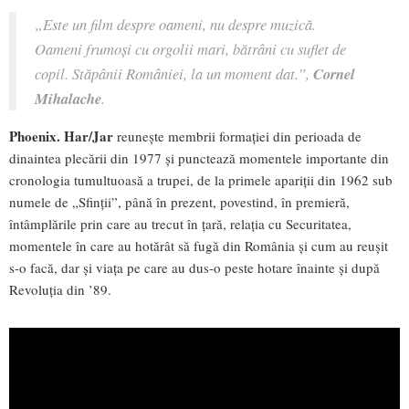
„Este un film despre oameni, nu despre muzică.
Oameni frumoși cu orgolii mari, bătrâni cu suflet de
copil. Stăpânii României, la un moment dat.”,
Cornel
Mihalache
.
Phoenix. Har/Jar
reunește membrii formației din perioada de
dinaintea plecării din 1977 și punctează momentele importante din
cronologia tumultuoasă a trupei, de la primele apariții din 1962 sub
numele de „Sfinții”, până în prezent, povestind, în premieră,
întâmplările prin care au trecut în țară, relația cu Securitatea,
momentele în care au hotărât să fugă din România și cum au reușit
s-o facă, dar și viața pe care au dus-o peste hotare înainte și după
Revoluția din ’89.