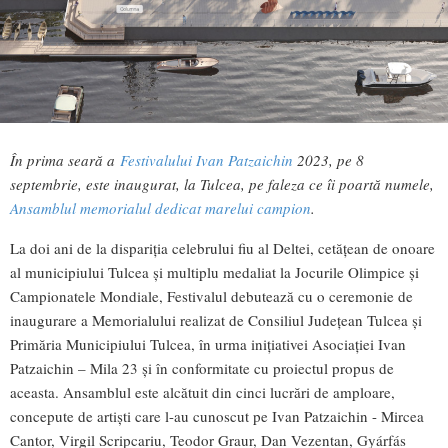
În prima seară a
Festivalului Ivan Patzaichin
2023, pe 8
septembrie, este inaugurat, la Tulcea, pe faleza ce îi poartă numele,
Ansamblul memorialul dedicat marelui campion
.
La doi ani de la dispariția celebrului fiu al Deltei, cetățean de onoare
al municipiului Tulcea și multiplu medaliat la Jocurile Olimpice și
Campionatele Mondiale, Festivalul debutează cu o ceremonie de
inaugurare a Memorialului realizat de Consiliul Județean Tulcea și
Primăria Municipiului Tulcea, în urma inițiativei Asociației Ivan
Patzaichin – Mila 23 și în conformitate cu proiectul propus de
aceasta. Ansamblul este alcătuit din cinci lucrări de amploare,
concepute de artiști care l-au cunoscut pe Ivan Patzaichin - Mircea
Cantor, Virgil Scripcariu, Teodor Graur, Dan Vezentan, Gyárfás