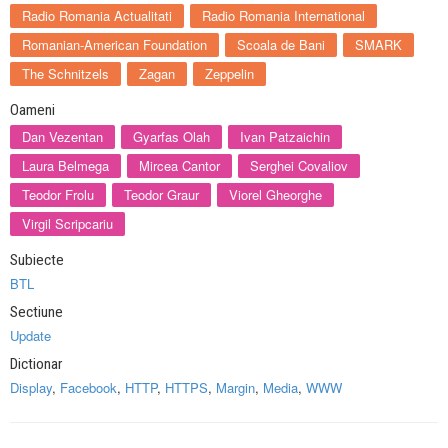
Radio Romania Actualitati
Radio Romania International
Romanian-American Foundation
Scoala de Bani
SMARK
The Schnitzels
Zagan
Zeppelin
Oameni
Dan Vezentan
Gyarfas Olah
Ivan Patzaichin
Laura Belmega
Mircea Cantor
Serghei Covaliov
Teodor Frolu
Teodor Graur
Viorel Gheorghe
Virgil Scripcariu
Subiecte
BTL
Sectiune
Update
Dictionar
Display
,
Facebook
,
HTTP
,
HTTPS
,
Margin
,
Media
,
WWW