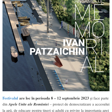
Festivalul
are loc în perioada 8 – 12 septembrie 2023
și face parte
din
Apele Unite ale României
– proiect de democratizare a accesului
la apă, de educare pentru tineri și adulți cu privire la importanța apei