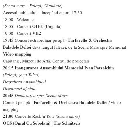
(Scena mare - Faleză, Căpitănie)
Accesul publicului - începând cu ora 17:30
18:00 - Welcome
OIEE
18:05 - Concert
(Ungaria)
VH2
19:00 - Concert
19:45
Farfarello & Orchestra
Concert extraordinar pe apă -
Baladele Deltei
de-a lungul falezei, de la Scena Mare spre Memorial
Video mapping
Căpitănie, Muzeul de Artă, Centrul de proiectări
20:15
Inaugurarea Ansamblului Memorial Ivan Patzaichin
(Faleză, zona Tulco)
Dezvelirea Ansamblului
Discursuri oficiale
20:45
Deplasarea spre Scena Mare
Farfarello & Orchestra Baladele Deltei
Concert pe apă -
/ video
mapping
21:00
C
oncerte Rock`n`Row
(Scena mare)
OCS
(Omul Cu Șobolani)
|
The Schnitzels