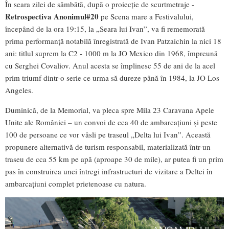
În seara zilei de sâmbătă, după o proiecție de scurtmetraje -
Retrospectiva Anonimul#20
pe Scena mare a Festivalului,
începând de la ora 19:15, la „Seara lui Ivan”, va fi rememorată
prima performanță notabilă înregistrată de Ivan Patzaichin la nici 18
ani: titlul suprem la C2 - 1000 m la JO Mexico din 1968, împreună
cu Serghei Covaliov. Anul acesta se împlinesc 55 de ani de la acel
prim triumf dintr-o serie ce urma să dureze până în 1984, la JO Los
Angeles.
Duminică, de la Memorial, va pleca spre Mila 23 Caravana Apele
Unite ale României – un convoi de cca 40 de ambarcațiuni și peste
100 de persoane ce vor vâsli pe traseul „Delta lui Ivan”. Această
propunere alternativă de turism responsabil, materializată într-un
traseu de cca 55 km pe apă (aproape 30 de mile), ar putea fi un prim
pas în construirea unei întregi infrastructuri de vizitare a Deltei în
ambarcațiuni complet prietenoase cu natura.