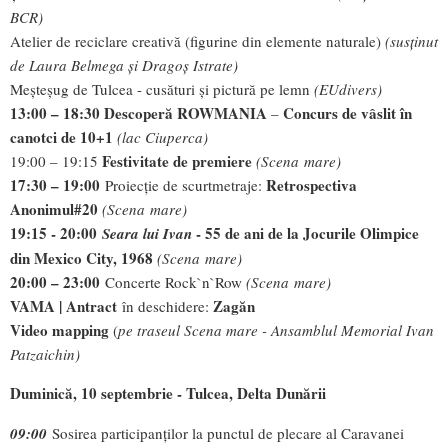
BCR)
Atelier de reciclare creativă (figurine din elemente naturale)
(susținut
de Laura Belmega și Dragoș Istrate)
Meșteșug de Tulcea - cusături și pictură pe lemn
(EUdivers)
1
3
:00 – 18:
3
0 Descoperă ROW
MANIA
Concurs de vâslit în
–
canotci de 10+1
(lac Ciuperca)
Festivitate de premiere
19:00 – 19:15
(Scena
m
are)
17:30
–
19
:00
Retrospectiva
Proiecție de scurtmetraje:
Anonimul#20
(Scena
m
are)
19:15 - 20:00
- 55 de ani de la Jocurile Olimpice
Seara lui Ivan
din Mexico City, 1968
(Scena
m
are)
20:00 – 23:00
Concerte Rock`n`Row
(Scena
m
are)
VAMA |
Antract
Zag
ă
n
în deschidere:
Video mapping
(
pe traseul Scena mare - Ansamblul Memorial Ivan
Patzaichin
)
Duminică, 10 septembrie - Tulcea, Delta Dunării
09:00
Sosirea participanților la punctul de plecare al Caravanei