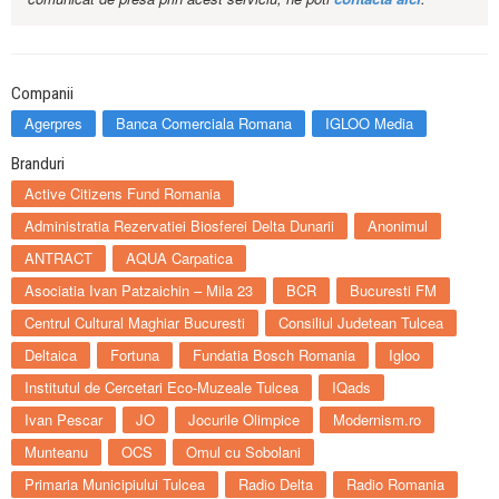
Companii
Agerpres
Banca Comerciala Romana
IGLOO Media
Branduri
Active Citizens Fund Romania
Administratia Rezervatiei Biosferei Delta Dunarii
Anonimul
ANTRACT
AQUA Carpatica
Asociatia Ivan Patzaichin – Mila 23
BCR
Bucuresti FM
Centrul Cultural Maghiar Bucuresti
Consiliul Judetean Tulcea
Deltaica
Fortuna
Fundatia Bosch Romania
Igloo
Institutul de Cercetari Eco-Muzeale Tulcea
IQads
Ivan Pescar
JO
Jocurile Olimpice
Modernism.ro
Munteanu
OCS
Omul cu Sobolani
Primaria Municipiului Tulcea
Radio Delta
Radio Romania