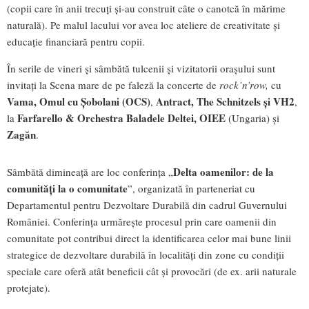
(copii care în anii trecuți și-au construit câte o canotcă în mărime
naturală). Pe malul lacului vor avea loc ateliere de creativitate și
educație financiară pentru copii.
În serile de vineri și sâmbătă tulcenii și vizitatorii orașului sunt
invitați la Scena mare de pe faleză la concerte de
rock’n’row,
cu
Vama,
Omul cu Șobolani (OCS)
Antract, The Schnitzels și VH2
,
,
Farfarello & Orchestra Baladele Deltei, OIEE
la
(Ungaria) și
Zagăn
.
Delta oamenilor: de la
Sâmbătă dimineață are loc conferința „
comunități la o comunitate
”, organizată în parteneriat cu
Departamentul pentru Dezvoltare Durabilă din cadrul Guvernului
României. Conferința urmărește procesul prin care oamenii din
comunitate pot contribui direct la identificarea celor mai bune linii
strategice de dezvoltare durabilă în localități din zone cu condiții
speciale care oferă atât beneficii cât și provocări (de ex. arii naturale
protejate).