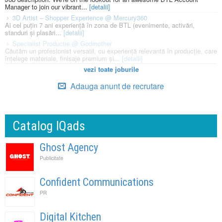
Manager to join our vibrant...
[detalii]
3D Artist – Shopper Experience @ Mercury360
Ai cel puțin 7 ani experiență în zona de BTL (evenimente, activări,
standuri și plasări...
[detalii]
Specialist Productie @ Godmother
Căutăm un profesionist versatil, cu experiență relevantă în producție, care
înțelege materiale, finisaje premium și...
[detalii]
vezi toate joburile
Adauga anunt de recrutare
Catalog IQads
Ghost Agency
Publicitate
Confident Communications
PR
Digital Kitchen