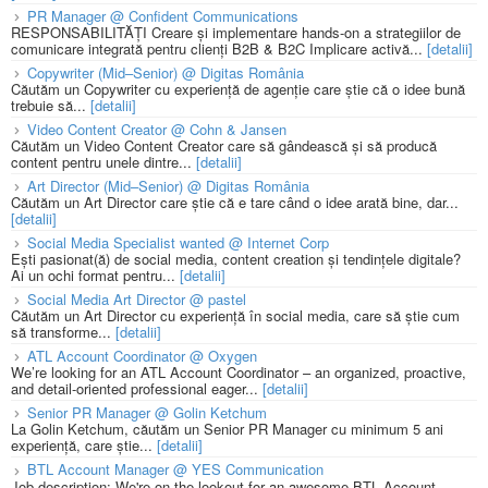
PR Manager @ Confident Communications
RESPONSABILITĂȚI Creare și implementare hands-on a strategiilor de
comunicare integrată pentru clienți B2B & B2C Implicare activă...
[detalii]
Copywriter (Mid–Senior) @ Digitas România
Căutăm un Copywriter cu experiență de agenție care știe că o idee bună
trebuie să...
[detalii]
Video Content Creator @ Cohn & Jansen
Căutăm un Video Content Creator care să gândească și să producă
content pentru unele dintre...
[detalii]
Art Director (Mid–Senior) @ Digitas România
Căutăm un Art Director care știe că e tare când o idee arată bine, dar...
[detalii]
Social Media Specialist wanted @ Internet Corp
Ești pasionat(ă) de social media, content creation și tendințele digitale?
Ai un ochi format pentru...
[detalii]
Social Media Art Director @ pastel
Căutăm un Art Director cu experiență în social media, care să știe cum
să transforme...
[detalii]
ATL Account Coordinator @ Oxygen
We’re looking for an ATL Account Coordinator – an organized, proactive,
and detail-oriented professional eager...
[detalii]
Senior PR Manager @ Golin Ketchum
La Golin Ketchum, căutăm un Senior PR Manager cu minimum 5 ani
experiență, care știe...
[detalii]
BTL Account Manager @ YES Communication
Job description: We're on the lookout for an awesome BTL Account