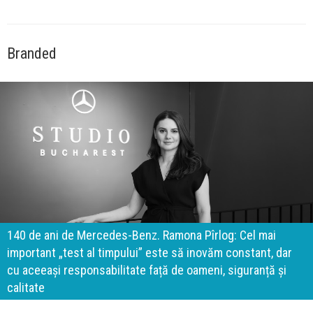
Branded
140 de ani de Mercedes-Benz. Ramona Pîrlog: Cel mai
important „test al timpului” este să inovăm constant, dar
cu aceeași responsabilitate față de oameni, siguranță și
calitate