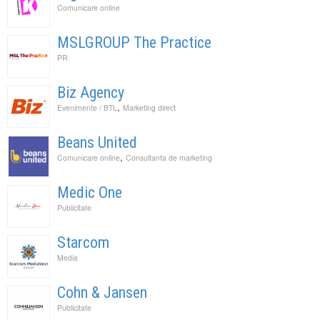
Comunicare online
MSLGROUP The Practice
PR
Biz Agency
,
Evenimente / BTL
Marketing direct
Beans United
,
Comunicare online
Consultanta de marketing
Medic One
Publicitate
Starcom
Media
Cohn & Jansen
Publicitate