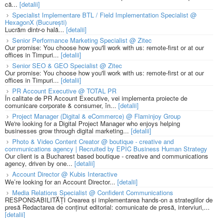
că...
[detalii]
Specialist Implementare BTL / Field Implementation Specialist @
HexagonX (București)
Lucrăm dintr-o hală...
[detalii]
Senior Performance Marketing Specialist @ Zitec
Our promise: You choose how you'll work with us: remote-first or at our
offices in Timpuri...
[detalii]
Senior SEO & GEO Specialist @ Zitec
Our promise: You choose how you'll work with us: remote-first or at our
offices in Timpuri...
[detalii]
PR Account Executive @ TOTAL PR
În calitate de PR Account Executive, vei implementa proiecte de
comunicare corporate & consumer, în...
[detalii]
Project Manager (Digital & eCommerce) @ Flaminjoy Group
We're looking for a Digital Project Manager who enjoys helping
businesses grow through digital marketing...
[detalii]
Photo & Video Content Creator @ boutique - creative and
communications agency | Recruited by EPIC Business Human Strategy
Our client is a Bucharest based boutique - creative and communications
agency, driven by one...
[detalii]
Account Director @ Kubis Interactive
We’re looking for an Account Director...
[detalii]
Media Relations Specialist @ Confident Communications
RESPONSABILITĂȚI Crearea și implementarea hands-on a strategiilor de
presă Redactarea de conținut editorial: comunicate de presă, interviuri,...
[detalii]