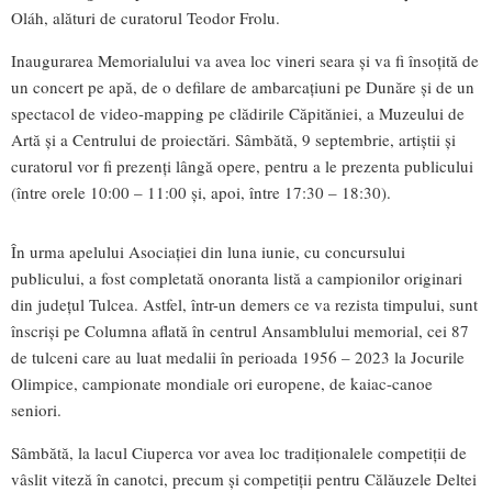
Oláh, alături de curatorul Teodor Frolu.
Inaugurarea Memorialului va avea loc vineri seara și va fi însoțită de
un concert pe apă, de o defilare de ambarcațiuni pe Dunăre și de un
spectacol de video-mapping pe clădirile Căpităniei, a Muzeului de
Artă și a Centrului de proiectări. Sâmbătă, 9 septembrie, artiștii și
curatorul vor fi prezenți lângă opere, pentru a le prezenta publicului
(între orele 10:00 – 11:00 și, apoi, între 17:30 – 18:30).
În urma apelului Asociației din luna iunie, cu concursului
publicului, a fost completată onoranta listă a campionilor originari
din județul Tulcea. Astfel, într-un demers ce va rezista timpului, sunt
înscriși pe Columna aflată în centrul Ansamblului memorial, cei 87
de tulceni care au luat medalii în perioada 1956 – 2023 la Jocurile
Olimpice, campionate mondiale ori europene, de kaiac-canoe
seniori.
Sâmbătă, la lacul Ciuperca vor avea loc tradiționalele competiții de
vâslit viteză în canotci, precum și competiții pentru Călăuzele Deltei