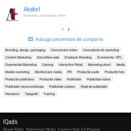
Akabel
,
Publicitate
Comunicare online
Adauga prezentare de companie
Branding, design, packaging
Comunicare online
Consultanta de marketing
Content Marketing
Dezvoltare web
Employer Branding
Evenimente / BTL
Experiential Marketing
Gaming
Interactive Retail
Marketing direct
Media
Mobile marketing
Monitorizare media
PR
Productie audio
Productie foto
Productie publicitara
Productie video
Publicitate
Publicitate indoor
Publicitate neconventionala
Publicitate outdoor
Regii de publicitate
Research
Tipografii
Training
IQads
Despre IQads
Parteneriate Media
Creative Start-Up Program