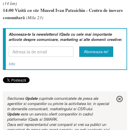
(14 km)
14:00 Vizită
Muzeul Ivan Patzaichin - Centru de inovare
on site
comunitară
(Mila 23)
Aboneaza-te la newsletterul IQads cu cele mai importante
articole despre comunicare, marketing si alte domenii creative:
Info
Sectiunea
Update
cuprinde comunicatele de presa ale
agentiilor si companiilor cu privire la activitatea lor, in special
in domeniile comunicarii, marketingului si CSR-ului.
Update
este un serviciu oferit companiilor in cadrul
platformelor IQads si SMARK.
Daca esti reprezentantul unei companii si vrei sa publici un
comunicat de presa prin acest serviciu, ne poti
contacta aici
.