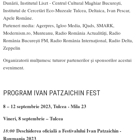
Dunării, Institutul Liszt - Centrul Cultural Maghiar București,
Institutul de Cercetări Eco-Muzeale Tulcea, Deltaica, Ivan Pescar,
Apele Române.
Parteneri media: Agerpres, Igloo Media, IQads, S
MARK
,
Modernism.ro, Munteanu, Radio România Actualități, Radio
România București FM, Radio România Internațional, Radio Delta,
Zeppelin
Organizatorii mulțumesc tuturor partenerilor și sponsorilor acestui
eveniment.
PROGRAM IVAN PATZAICHIN FEST
8 – 12 septembrie 2023, Tulcea - Mila 23
Vineri, 8 septembrie – Tulcea
Deschiderea oficială a Festivalului Ivan Patzaichin -
1
8
:
0
0
Rowmania 2023