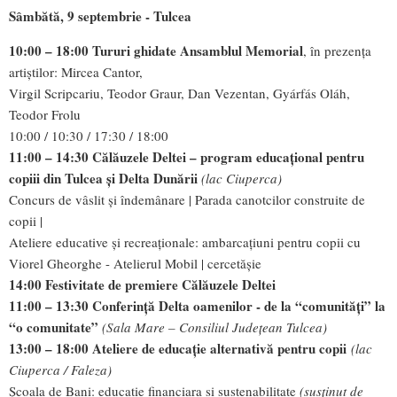
Sâmbătă, 9 septembrie - Tulcea
10:00 – 18:00 Tururi ghidate Ansamblu
l Memorial
, în prezența
artiștilor: Mircea Cantor,
Virgil Scripcariu, Teodor Graur, Dan Vezentan, Gyárfás Oláh,
Teodor Frolu
10:00 / 10:30 / 17:30 / 18:00
11:
0
0 – 14:30 Călăuzele Deltei – program educațional pentru
copiii din Tulcea și Delta Dunării
(lac Ciuperca)
Concurs de vâslit și îndemânare | Parada canotcilor construite de
copii |
Ateliere educative și recreaționale: ambarcațiuni pentru copii cu
Viorel Gheorghe - Atelierul Mobil | cercetășie
14:00 Festivitate de premiere Călăuzele Deltei
11:00 – 13:
3
0 Conferință Delta oamenilor - de la “comunități” la
“o comunitate”
(Sala Mare – Consiliul Județean Tulcea)
1
3
:00 – 18:00 Ateliere de educație alternativă pentru copii
(lac
Ciuperca / Faleza)
Școala de Bani: educatie financiara si sustenabilitate
(susținut de