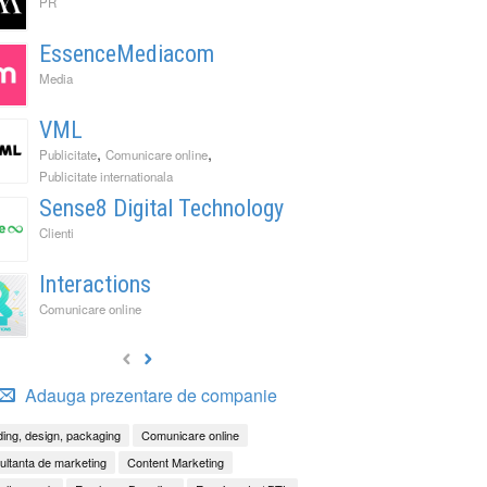
PR
EssenceMediacom
Media
VML
,
,
Publicitate
Comunicare online
Publicitate internationala
Sense8 Digital Technology
Clienti
Interactions
Comunicare online
Adauga prezentare de companie
ing, design, packaging
Comunicare online
ltanta de marketing
Content Marketing