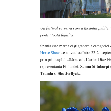
Un festival ecvestru care a încântat publicul
pentru toată familia.
Spania este marea câștigătoare a categoriei
Horse Show
, ce a avut loc între 22-24 sept
Carlos Diaz F
prin prin cuplul călăreț-cal,
Sanna Siltakorpi
reprezentanta Finlandei,
ș
Trunda
Shutterflycke
și
.