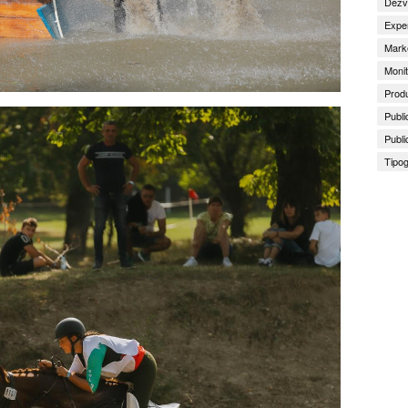
Dezv
Exper
Marke
Monit
Produ
Publi
Publi
Tipog