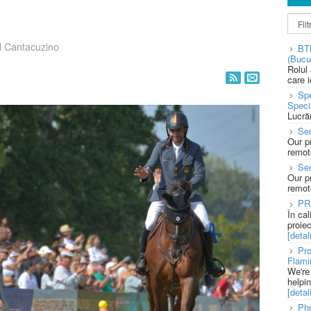
 Cantacuzino
BT
(Bucu
Rolul
care 
Spe
Speci
Lucră
Sen
Our p
remote
Se
Our p
remote
PR
În ca
proie
[detali
Pro
Flami
We're
helpi
[detali
Pho