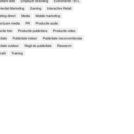
oltare web
Employer Branding
Evenimente / BTL
iential Marketing
Gaming
Interactive Retail
ting direct
Media
Mobile marketing
orizare media
PR
Productie audio
ctie foto
Productie publicitara
Productie video
citate
Publicitate indoor
Publicitate neconventionala
citate outdoor
Regii de publicitate
Research
rafii
Training