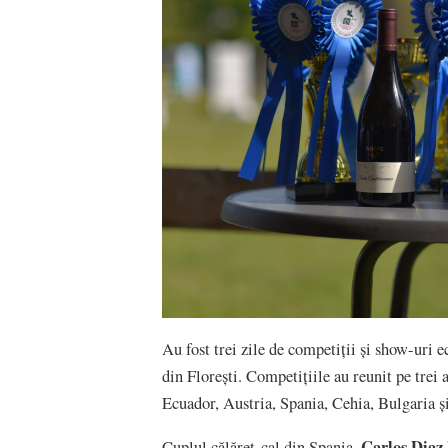
Au fost trei zile de competiții și show-uri e
din Florești. Competițiile au reunit pe trei 
Ecuador, Austria, Spania, Cehia, Bulgaria 
Carlos Diaz
Cuplul călăreț-cal din Spania,