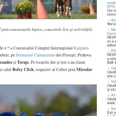
creat
EPIC 
Our c
commu
Acc
We’re
 prin concursurile hipice, concertele live și activitățile
Med
Comm
RESPO
on a 
editor
 de 4 * a Concursului Complet Internațional
Karpatia
PR
embrie, pe
Domeniul Cantacuzino
din Florești, Prahova
RESPO
a stra
erandez
Toraj
e
și
. Pe locurile doi și trei s-au clasat
B2B &
Cop
Bofey Click
Miroslav
i calul
, respectiv al Cehiei prin
Căută
știe c
Vi
Căută
și să
Art
Căută
arată 
Soc
Ești 