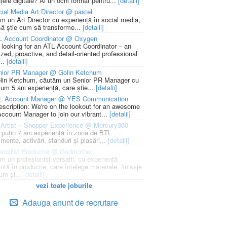
țele digitale? Ai un ochi format pentru...
[detalii]
ial Media Art Director @ pastel
m un Art Director cu experiență în social media,
să știe cum să transforme...
[detalii]
L Account Coordinator @ Oxygen
 looking for an ATL Account Coordinator – an
zed, proactive, and detail-oriented professional
...
[detalii]
nior PR Manager @ Golin Ketchum
lin Ketchum, căutăm un Senior PR Manager cu
um 5 ani experiență, care știe...
[detalii]
L Account Manager @ YES Communication
escription: We're on the lookout for an awesome
ccount Manager to join our vibrant...
[detalii]
Artist – Shopper Experience @ Mercury360
l puțin 7 ani experiență în zona de BTL
mente, activări, standuri și plasări...
[detalii]
cialist Productie @ Godmother
m un profesionist versatil, cu experiență
ntă în producție, care înțelege materiale, finisaje
um și...
[detalii]
vezi toate joburile
Adauga anunt de recrutare