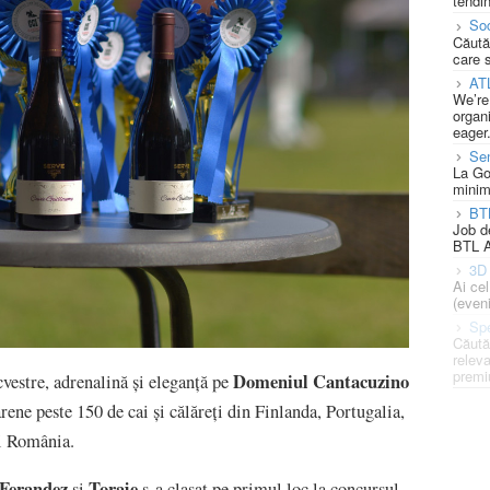
tendin
Soc
Căută
care 
AT
We’re
organi
eager
Se
La Go
minim
BT
Job d
BTL A
3D 
Ai ce
(eveni
Spe
Căută
releva
premi
Domeniul Cantacuzino
cvestre, adrenalină și eleganță pe
arene peste 150 de cai și călăreți din Finlanda, Portugalia,
și România.
 Ferandez
Toraje
și
s-a clasat pe primul loc la concursul