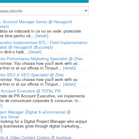
L Account Manager Senior @ HexagonX
rești)
 ăsta se măsoară în ce nu se vede: proiectele
ies bine pentru că...
[detalii]
cialist Implementare BTL / Field Implementation
alist @ HexagonX (București)
m dintr-o hală...
[detalii]
ior Performance Marketing Specialist @ Zitec
romise: You choose how you'll work with us:
-first or at our offices in Timpuri...
[detalii]
nior SEO & GEO Specialist @ Zitec
romise: You choose how you'll work with us:
-first or at our offices in Timpuri...
[detalii]
 Account Executive @ TOTAL PR
litate de PR Account Executive, vei implementa
cte de comunicare corporate & consumer, în...
i]
ject Manager (Digital & eCommerce) @
njoy Group
 looking for a Digital Project Manager who enjoys
ng businesses grow through digital marketing...
i]
to & Video Content Creator @ boutique -