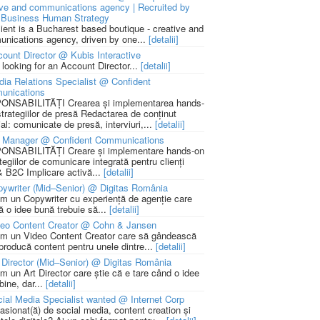
ive and communications agency | Recruited by
Business Human Strategy
lient is a Bucharest based boutique - creative and
nications agency, driven by one...
[detalii]
ount Director @ Kubis Interactive
 looking for an Account Director...
[detalii]
ia Relations Specialist @ Confident
unications
NSABILITĂȚI Crearea și implementarea hands-
strategiilor de presă Redactarea de conținut
ial: comunicate de presă, interviuri,...
[detalii]
 Manager @ Confident Communications
NSABILITĂȚI Creare și implementare hands-on
tegiilor de comunicare integrată pentru clienți
 B2C Implicare activă...
[detalii]
ywriter (Mid–Senior) @ Digitas România
m un Copywriter cu experiență de agenție care
ă o idee bună trebuie să...
[detalii]
deo Content Creator @ Cohn & Jansen
m un Video Content Creator care să gândească
 producă content pentru unele dintre...
[detalii]
 Director (Mid–Senior) @ Digitas România
m un Art Director care știe că e tare când o idee
bine, dar...
[detalii]
ial Media Specialist wanted @ Internet Corp
pasionat(ă) de social media, content creation și