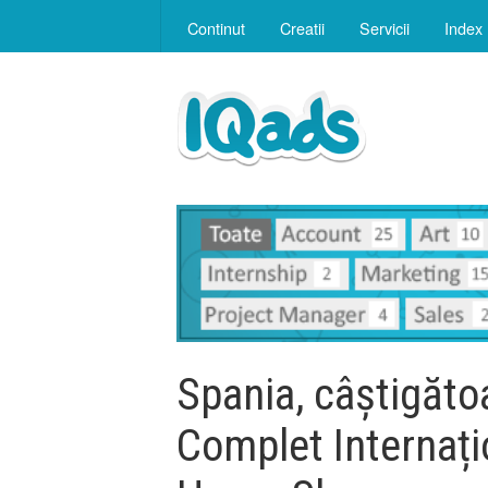
Continut
Creatii
Servicii
Index
Spania, câștigăto
Complet Internați