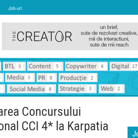
Job-uri
area Concursului
onal CCI 4* la Karpatia
J