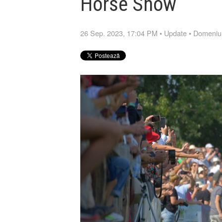
Horse Show
26 Sep. 2023, 17:04 PM
•
Update
•
Domeniul