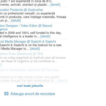
l puțin 7 ani experiență în zona de BTL
mente, activări, standuri și plasări...
[detalii]
cialist Productie @ Godmother
m un profesionist versatil, cu experiență
ntă în producție, care înțelege materiale, finisaje
um și...
[detalii]
ion Designer / Video Editor @ Natural
igence
ed in 2009 and 100% self-funded to this day,
l Intelligence is a leader in...
[detalii]
cial Media Manager @ Saatchi & Saatchi
Saatchi & Saatchi is on the lookout for a new
l Media Manager to...
[detalii]
istics Exec (Gestionar) @ TAG
m un coleg organizat și implicat care să lucreze
i de Head of Logistics și să contribuie la...
i]
wth & Partnerships Specialist @ Flaminjoy
p
mission is to help clients unlock new growth
unities through the right combination of...
[detalii]
vezi toate joburile
Adauga anunt de recrutare