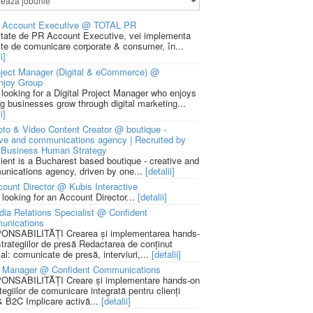
 Account Executive @ TOTAL PR
litate de PR Account Executive, vei implementa
cte de comunicare corporate & consumer, în...
i]
ject Manager (Digital & eCommerce) @
njoy Group
 looking for a Digital Project Manager who enjoys
ng businesses grow through digital marketing...
i]
to & Video Content Creator @ boutique -
ive and communications agency | Recruited by
Business Human Strategy
lient is a Bucharest based boutique - creative and
nications agency, driven by one...
[detalii]
ount Director @ Kubis Interactive
 looking for an Account Director...
[detalii]
ia Relations Specialist @ Confident
unications
NSABILITĂȚI Crearea și implementarea hands-
strategiilor de presă Redactarea de conținut
ial: comunicate de presă, interviuri,...
[detalii]
 Manager @ Confident Communications
NSABILITĂȚI Creare și implementare hands-on
tegiilor de comunicare integrată pentru clienți
 B2C Implicare activă...
[detalii]