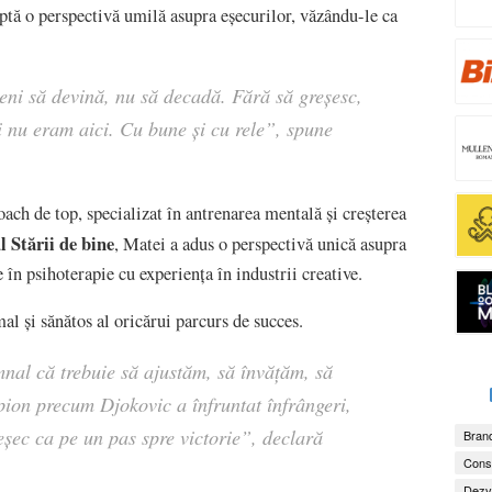
optă o perspectivă umilă asupra eșecurilor, văzându-le ca
eni să devină, nu să decadă. Fără să greșesc,
 nu eram aici. Cu bune și cu rele
”, spune
oach de top, specializat în antrenarea mentală și creșterea
 Stării de bine
, Matei a adus o perspectivă unică asupra
în psihoterapie cu experiența în industrii creative.
l și sănătos al oricărui parcurs de succes.
mnal că trebuie să ajustăm, să învățăm, să
on precum Djokovic a înfruntat înfrângeri,
eșec ca pe un pas spre victorie
”, declară
Brand
Consu
Dezv