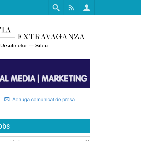
Adauga comunicat de presa
obs