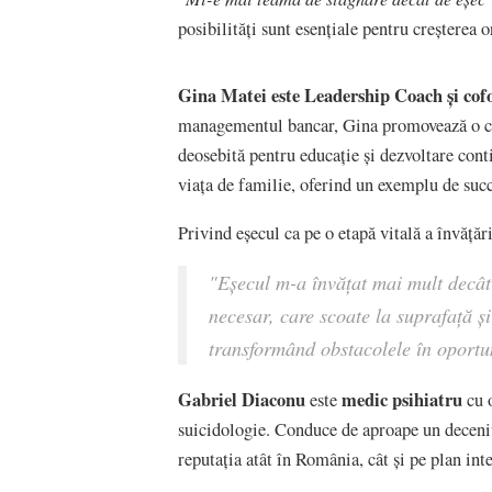
posibilități sunt esențiale pentru creșterea o
Gina Matei este Leadership Coach
ș
i co
managementul bancar, Gina promovează o cult
deosebită pentru educație și dezvoltare conti
viața de familie, oferind un exemplu de succ
Privind eșecul ca pe o etapă vitală a învățăr
"Eșecul m-a învățat mai mult decât
necesar, care scoate la suprafață și 
transformând obstacolele în oportun
Gabriel Diaconu
medic psihiatru
este
cu o
suicidologie. Conduce de aproape un deceniu
reputația atât în România, cât și pe plan int