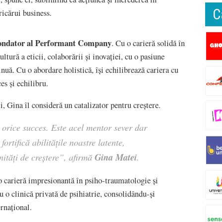
C
ricărui business.
fondator al Performant Company
. Cu o carieră solidă în
ură a eticii, colaborării și inovației, cu o pasiune
nuă. Cu o abordare holistică, își echilibrează cariera cu
es și echilibru.
ii, Gina îl consideră un catalizator pentru creștere.
 orice succes. Este acel mentor sever dar
fortifică abilitățile noastre latente,
Gina Matei
ități de creștere”,
afirmă
.
 carieră impresionantă în psiho-traumatologie și
 o clinică privată de psihiatrie, consolidându-și
ernațional.