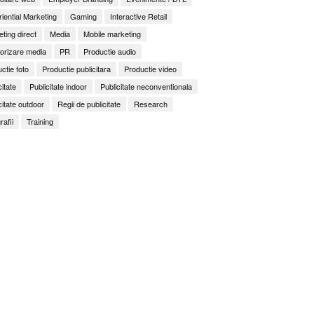
iential Marketing
Gaming
Interactive Retail
ting direct
Media
Mobile marketing
orizare media
PR
Productie audio
ctie foto
Productie publicitara
Productie video
citate
Publicitate indoor
Publicitate neconventionala
citate outdoor
Regii de publicitate
Research
rafii
Training