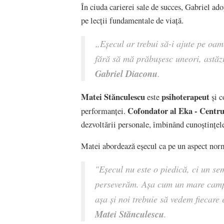
În ciuda carierei sale de succes, Gabriel ad
pe lecții fundamentale de viață.
„Eșecul ar trebui să-i ajute pe oam
fără să mă prăbușesc uneori, astăzi
Gabriel Diaconu
.
Matei Stănculescu
psihoterapeut
este
și c
Cofondator al Eka - Centrul
performanței.
dezvoltării personale, îmbinând cunoștințele 
Matei abordează eșecul ca pe un aspect norma
"Eșecul nu este o piedică, ci un se
perseverăm. Așa cum un mare campi
așa și noi trebuie să vedem fiecare 
Matei Stănculescu
.