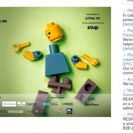
PR
În ca
proie
[detali
Pro
Flami
We're
helpi
[detali
Pho
creat
EPIC 
Our c
commu
Acc
We’re
Med
Comm
RESPO
on a 
editor
PR
RESPO
a stra
B2B &