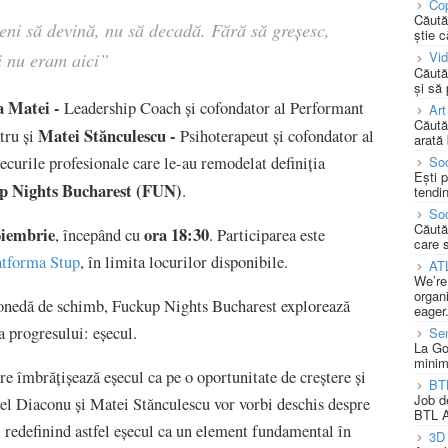
Cop
Căută
eni să devină, nu să decadă. Fără să greșesc,
știe c
Vi
i nu eram aici”
Căută
și să
a Matei
-
Leadership Coach și cofondator al Performant
Art
Căută
Matei Stănculescu -
tru și
Psihoterapeut și cofondator al
arată 
Soc
ecurile profesionale care le-au remodelat definiția
Ești 
up Nights Bucharest (FUN)
.
tendin
Soc
Căută
oiembrie
ora 18:30
, începând cu
. Participarea este
care 
latforma Stup
, în limita locurilor disponibile.
AT
We’re
organi
monedă de schimb, Fuckup Nights Bucharest explorează
eager
 a progresului: eșecul.
Se
La Go
minim
re îmbrățișează eșecul ca pe o oportunitate de creștere și
BT
Job d
el Diaconu și Matei Stănculescu vor vorbi deschis despre
BTL A
 redefinind astfel eșecul ca un element fundamental în
3D 