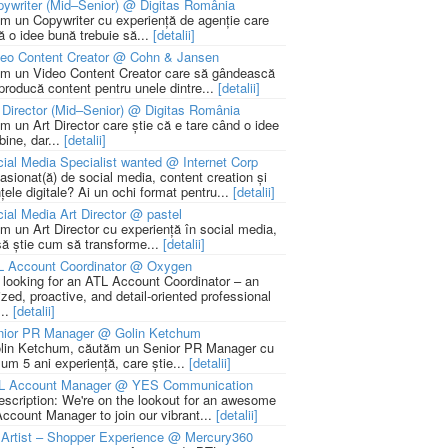
ywriter (Mid–Senior) @ Digitas România
m un Copywriter cu experiență de agenție care
ă o idee bună trebuie să...
[detalii]
deo Content Creator @ Cohn & Jansen
m un Video Content Creator care să gândească
 producă content pentru unele dintre...
[detalii]
 Director (Mid–Senior) @ Digitas România
m un Art Director care știe că e tare când o idee
bine, dar...
[detalii]
ial Media Specialist wanted @ Internet Corp
pasionat(ă) de social media, content creation și
țele digitale? Ai un ochi format pentru...
[detalii]
ial Media Art Director @ pastel
m un Art Director cu experiență în social media,
să știe cum să transforme...
[detalii]
L Account Coordinator @ Oxygen
 looking for an ATL Account Coordinator – an
zed, proactive, and detail-oriented professional
...
[detalii]
nior PR Manager @ Golin Ketchum
lin Ketchum, căutăm un Senior PR Manager cu
um 5 ani experiență, care știe...
[detalii]
L Account Manager @ YES Communication
escription: We're on the lookout for an awesome
ccount Manager to join our vibrant...
[detalii]
Artist – Shopper Experience @ Mercury360