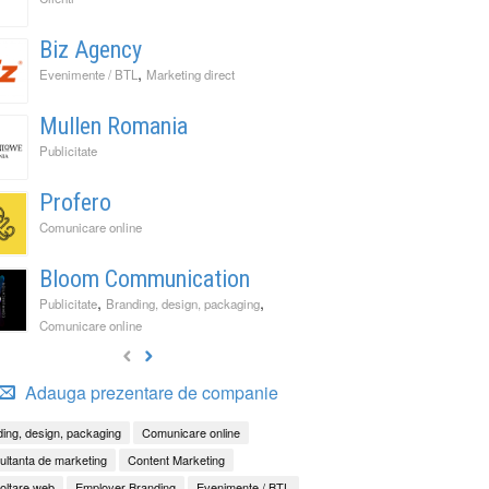
Biz Agency
,
Evenimente / BTL
Marketing direct
Mullen Romania
Publicitate
Profero
Comunicare online
Bloom Communication
,
,
Publicitate
Branding, design, packaging
Comunicare online
Adauga prezentare de companie
ing, design, packaging
Comunicare online
ltanta de marketing
Content Marketing
oltare web
Employer Branding
Evenimente / BTL