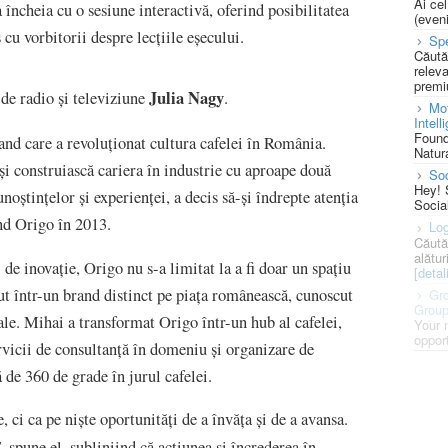
Ai ce
a încheia cu o sesiune interactivă, oferind posibilitatea
(eveni
 cu vorbitorii despre lecțiile eșecului.
Spe
Căută
releva
premi
Julia Nagy
de radio și televiziune
.
Mot
Intell
Found
and care a revoluționat cultura cafelei în România.
Natura
-și construiască cariera în industrie cu aproape două
So
Hey! 
oștințelor și experienței, a decis să-și îndrepte atenția
Socia
ând Origo în 2013.
Log
Căută
alătur
 de inovație, Origo nu s-a limitat la a fi doar un spațiu
[detali
cut într-un brand distinct pe piața românească, cunoscut
Gro
Grou
sale. Mihai a transformat Origo într-un hub al cafelei,
Your 
opport
rvicii de consultanță în domeniu și organizare de
de 360 de grade în jurul cafelei.
 ci ca pe niște oportunități de a învăța și de a avansa.
"
, spune el, subliniind că acțiunea și încrederea în