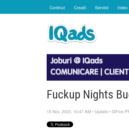
Continut
Creatii
Servicii
Index
Fuckup Nights Buc
15 Nov. 2023, 10:47 AM
•
Update
•
DiFine P