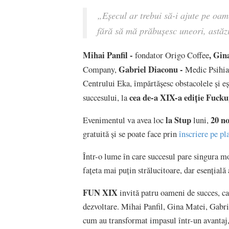
„Eșecul ar trebui să-i ajute pe oam
fără să mă prăbușesc uneori, astăz
Mihai Panfil -
, Gin
fondator Origo Coffee
Gabriel Diaconu
-
Company,
Medic Psihia
Centrului Eka, împărtășesc obstacolele și eș
cea de-a XIX-a ediție Fuck
succesului, la
la Stup
20 n
Evenimentul va avea loc
luni,
gratuită și se poate face prin
înscriere pe p
Într-o lume în care succesul pare singura 
fațeta mai puțin strălucitoare, dar esențială
FUN XIX
invită patru oameni de succes, ca
dezvoltare. Mihai Panfil, Gina Matei, Gabri
cum au transformat impasul într-un avantaj,