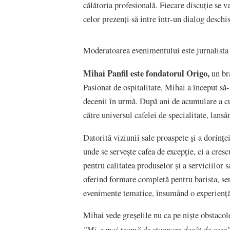
călătoria profesională. Fiecare discuție se v
celor prezenți să intre într-un dialog deschis
Moderatoarea evenimentului este jurnalista 
Mihai Panfil este fondatorul Origo,
un br
Pasionat de ospitalitate, Mihai a început să
decenii în urmă. După ani de acumulare a cun
către universul cafelei de specialitate, lans
Datorită viziunii sale proaspete și a dorinței
unde se servește cafea de excepție, ci a cres
pentru calitatea produselor și a serviciilor 
oferind formare completă pentru barista, se
evenimente tematice, însumând o experiență 
Mihai vede greșelile nu ca pe niște obstacole,
"Mi-e mai teamă
de stagnare dec
â
t de e
șec