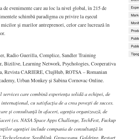
Exper
a de evenimente care au loc la nivel global, în 215 de
Marke
nimentele schimbă paradigma cu privire la eșecul
Monit
 micilor și marilor antreprenori, celor care lucrează în
Produ
or.
Publi
Publi
Tipog
er
,
Radio Guerilla
,
Complice
,
Sandler
Training
r
,
Bizilive
,
Learning Network
,
Psychologies
,
Cooperativa
a
,
Revista CARIERE
,
ClujHub
,
ROTSA – Romanian
Academy
,
Urban Monkey
și
Sabina Cornovac Online
.
l services care combină experiența solidă a echipei, de
i internațional, cu satisfacția de a crea povești de succes.
are și consultanță în afaceri, agenția organizează, de
faceri (ex. NASA Space Apps Challenge, TechFest, Fuckup
enților agenției include compania de consultanță în
Techcelerator, Seedblink, Growceanu, Goldring, Restart