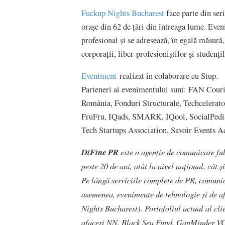
Fuckup Nights Bucharest
face parte din seri
orașe din 62 de țări din întreaga lume. Eve
profesional și se adresează, în egală măsură,
corporații, liber-profesioniștilor și studențil
Eveniment
realizat în colaborare cu
Stup
.
Parteneri ai evenimentului sunt:
FAN Couri
România,
Fonduri Structurale
,
Techcelerato
FruFru
,
IQads
,
SMARK
,
IQool
,
SocialPedi
Tech Startups Association
,
Savoir Events 
DiFine PR
este o agenție de comunicare ful
peste 20 de ani, atât la nivel național, cât ș
Pe lângă serviciile complete de PR, comunic
asemenea, evenimente de tehnologie și de a
Nights Bucharest). Portofoliul actual al cli
afaceri NN, Black Sea Fund, GapMinder VC,