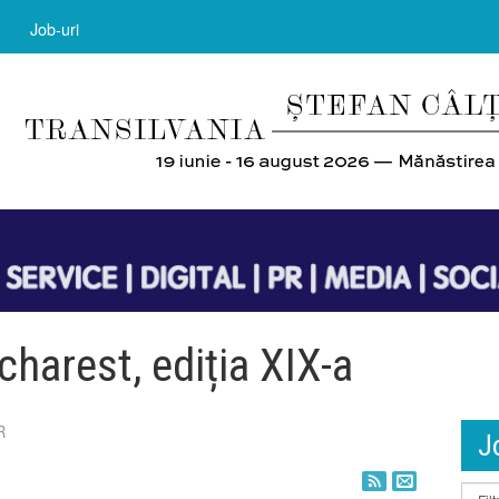
Job-uri
harest, ediția XIX-a
R
J