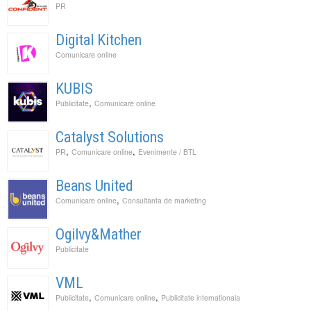
PR
Digital Kitchen
Comunicare online
KUBIS
,
Publicitate
Comunicare online
Catalyst Solutions
,
,
PR
Comunicare online
Evenimente / BTL
Beans United
,
Comunicare online
Consultanta de marketing
Ogilvy&Mather
Publicitate
VML
,
,
Publicitate
Comunicare online
Publicitate internationala