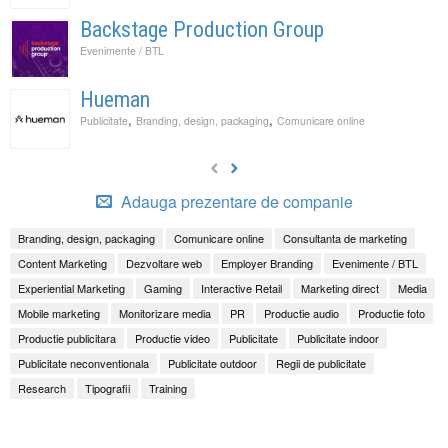
Backstage Production Group
Evenimente / BTL
Hueman
,
,
Publicitate
Branding, design, packaging
Comunicare online
Adauga prezentare de companie
Branding, design, packaging
Comunicare online
Consultanta de marketing
Content Marketing
Dezvoltare web
Employer Branding
Evenimente / BTL
Experiential Marketing
Gaming
Interactive Retail
Marketing direct
Media
Mobile marketing
Monitorizare media
PR
Productie audio
Productie foto
Productie publicitara
Productie video
Publicitate
Publicitate indoor
Publicitate neconventionala
Publicitate outdoor
Regii de publicitate
Research
Tipografii
Training