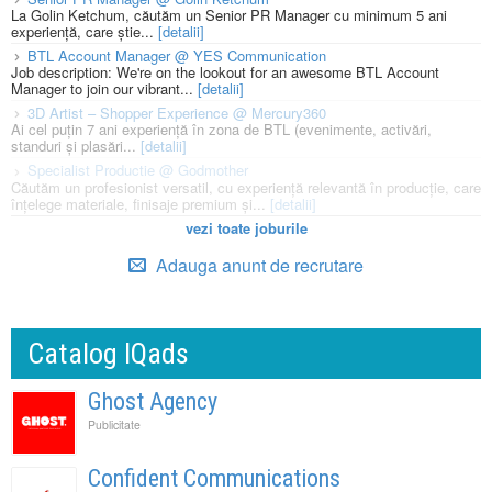
La Golin Ketchum, căutăm un Senior PR Manager cu minimum 5 ani
experiență, care știe...
[detalii]
BTL Account Manager @ YES Communication
Job description: We're on the lookout for an awesome BTL Account
Manager to join our vibrant...
[detalii]
3D Artist – Shopper Experience @ Mercury360
Ai cel puțin 7 ani experiență în zona de BTL (evenimente, activări,
standuri și plasări...
[detalii]
Specialist Productie @ Godmother
Căutăm un profesionist versatil, cu experiență relevantă în producție, care
înțelege materiale, finisaje premium și...
[detalii]
vezi toate joburile
Adauga anunt de recrutare
Catalog IQads
Ghost Agency
Publicitate
Confident Communications