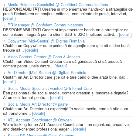
Media Relations Specialist @ Confident Communications
RESPONSABILITĂȚI Crearea și implementarea hands-on a strategiilor de
presă Redactarea de conținut editorial: comunicate de presă, interviuri,...
[detalii]
PR Manager @ Confident Communications
RESPONSABILITĂȚI Creare și implementare hands-on a strategiilor de
comunicare integrată pentru clienți B2B & B2C Implicare activă...
[detalii]
Copywriter (Mid–Senior) @ Digitas România
Căutăm un Copywriter cu experiență de agenție care știe că o idee bună
trebuie să...
[detalii]
Video Content Creator @ Cohn & Jansen
Căutăm un Video Content Creator care să gândească și să producă
content pentru unele dintre...
[detalii]
Art Director (Mid–Senior) @ Digitas România
Căutăm un Art Director care știe că e tare când o idee arată bine, dar...
[detalii]
Social Media Specialist wanted @ Internet Corp
Ești pasionat(ă) de social media, content creation și tendințele digitale?
Ai un ochi format pentru...
[detalii]
Social Media Art Director @ pastel
Căutăm un Art Director cu experiență în social media, care să știe cum
să transforme...
[detalii]
ATL Account Coordinator @ Oxygen
We’re looking for an ATL Account Coordinator – an organized, proactive,
and detail-oriented professional eager...
[detalii]
Senior PR Manager @ Golin Ketchum