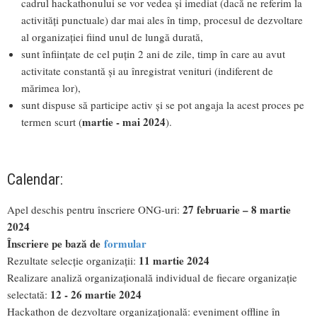
cadrul hackathonului se vor vedea și imediat (dacă ne referim la
activități punctuale) dar mai ales în timp, procesul de dezvoltare
al organizației fiind unul de lungă durată,
sunt înființate de cel puțin 2 ani de zile, timp în care au avut
activitate constantă și au înregistrat venituri (indiferent de
mărimea lor),
sunt dispuse să participe activ și se pot angaja la acest proces pe
martie - mai 2024
termen scurt (
).
Calendar:
27 februarie – 8 martie
Apel deschis pentru înscriere ONG-uri:
2024
Înscriere pe bază de
formular
11 martie 2024
Rezultate selecție organizații:
Realizare analiză organizațională individual de fiecare organizație
12 - 26 martie 2024
selectată:
Hackathon de dezvoltare organizațională: eveniment offline în