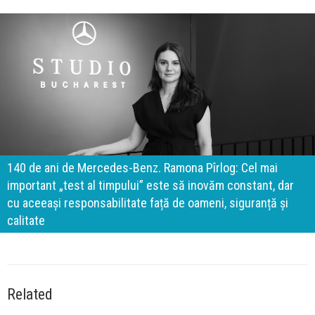
140 de ani de Mercedes-Benz. Ramona Pîrlog: Cel mai
important „test al timpului” este să inovăm constant, dar
cu aceeași responsabilitate față de oameni, siguranță și
calitate
Related