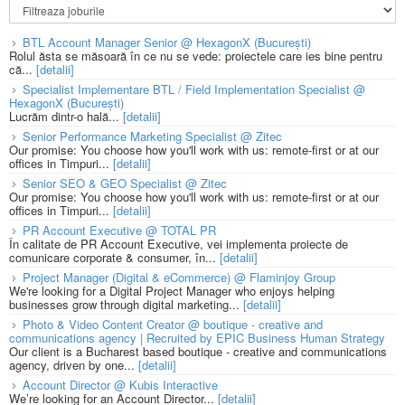
BTL Account Manager Senior @ HexagonX (București)
Rolul ăsta se măsoară în ce nu se vede: proiectele care ies bine pentru
că...
[detalii]
Specialist Implementare BTL / Field Implementation Specialist @
HexagonX (București)
Lucrăm dintr-o hală...
[detalii]
Senior Performance Marketing Specialist @ Zitec
Our promise: You choose how you'll work with us: remote-first or at our
offices in Timpuri...
[detalii]
Senior SEO & GEO Specialist @ Zitec
Our promise: You choose how you'll work with us: remote-first or at our
offices in Timpuri...
[detalii]
PR Account Executive @ TOTAL PR
În calitate de PR Account Executive, vei implementa proiecte de
comunicare corporate & consumer, în...
[detalii]
Project Manager (Digital & eCommerce) @ Flaminjoy Group
We're looking for a Digital Project Manager who enjoys helping
businesses grow through digital marketing...
[detalii]
Photo & Video Content Creator @ boutique - creative and
communications agency | Recruited by EPIC Business Human Strategy
Our client is a Bucharest based boutique - creative and communications
agency, driven by one...
[detalii]
Account Director @ Kubis Interactive
We’re looking for an Account Director...
[detalii]