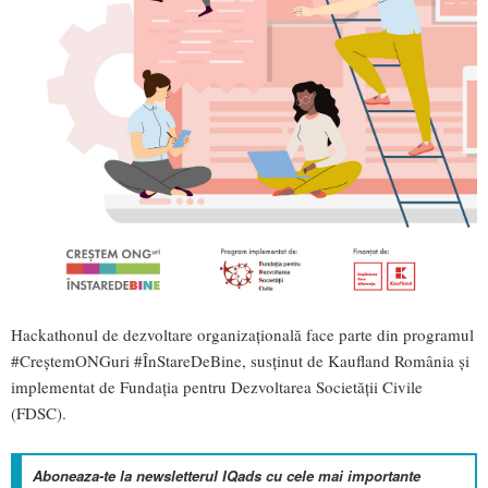
Hackathonul de dezvoltare organizațională face parte din programul
#CreștemONGuri #ÎnStareDeBine, susținut de Kaufland România și
implementat de Fundația pentru Dezvoltarea Societății Civile
(FDSC).
Aboneaza-te la newsletterul IQads cu cele mai importante