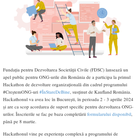
Fundația pentru Dezvoltarea Societății Civile (FDSC) lansează un
apel public pentru ONG-urile din România de a participa la primul
Hackathon de dezvoltare organizațională din cadrul programului
#CreștemONG-uri
#ÎnStareDeBine
, susținut de Kaufland România.
Hackathonul va avea loc în București, în perioada 2 - 3 aprilie 2024
și are ca scop acordarea de suport specific pentru dezvoltarea ONG-
urilor. Înscrierile se fac pe baza completării
formularului disponibil
,
până pe 8 martie.
Hackathonul vine pe experiența complexă a programului de