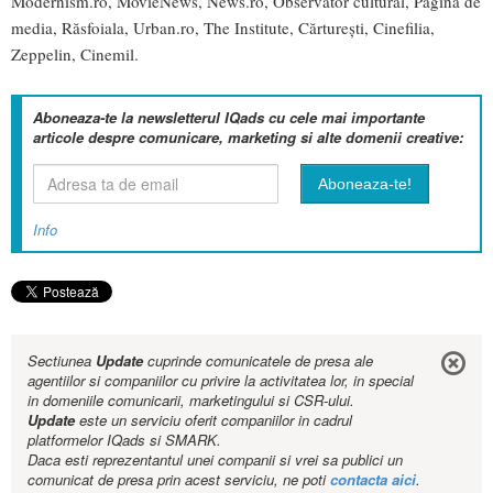
Modernism.ro
,
MovieNews
,
News.ro
,
Observator cultural
,
Pagina de
media
,
Răsfoiala
,
Urban.ro
,
The Institute
,
Cărturești
,
Cinefilia
,
Zeppelin
,
Cinemil
.
Aboneaza-te la newsletterul IQads cu cele mai importante
articole despre comunicare, marketing si alte domenii creative:
Info
Sectiunea
Update
cuprinde comunicatele de presa ale
agentiilor si companiilor cu privire la activitatea lor, in special
in domeniile comunicarii, marketingului si CSR-ului.
Update
este un serviciu oferit companiilor in cadrul
platformelor IQads si SMARK.
Daca esti reprezentantul unei companii si vrei sa publici un
comunicat de presa prin acest serviciu, ne poti
contacta aici
.