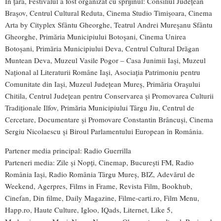
În țară, Festivalul a fost organizat cu sprijinul: Consiliul Județean
Brașov, Centrul Cultural Reduta, Cinema Studio Timișoara, Cinema
Arta by Cityplex Sfântu Gheorghe, Teatrul Andrei Mureșanu Sfântu
Gheorghe, Primăria Municipiului Botoșani, Cinema Unirea
Botoșani, Primăria Municipiului Deva, Centrul Cultural Drăgan
Muntean Deva, Muzeul Vasile Pogor – Casa Junimii Iași, Muzeul
Național al Literaturii Române Iași, Asociația Patrimoniu pentru
Comunitate din Iași, Muzeul Județean Mureș, Primăria Orașului
Chitila, Centrul Județean pentru Conservarea și Promovarea Culturii
Tradiționale Ilfov, Primăria Municipiului Târgu Jiu, Centrul de
Cercetare, Documentare și Promovare Constantin Brâncuși, Cinema
Sergiu Nicolaescu și Biroul Parlamentului European în România.
Partener media principal:
Radio Guerrilla
Parteneri media:
Zile și Nopți
,
Cinemap
,
București FM
,
Radio
România Iași
,
Radio România Târgu Mureș
,
BIZ
,
Adevărul de
Weekend
,
Agerpres
,
Films in Frame
,
Revista Film
,
Bookhub
,
Cinefan
,
Din filme
,
Daily Magazine
,
Filme-carti.ro
,
Film Menu
,
Happ.ro
,
Haute Culture
,
Igloo
,
IQads
,
Liternet
,
Like 5
,