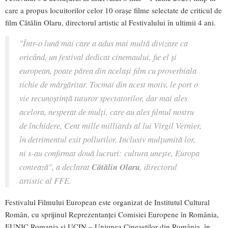
care a propus locuitorilor celor 10 orașe filme selectate de criticul de
film Cătălin Olaru, directorul artistic al Festivalului în ultimii 4 ani.
"Într-o lună mai care a adus mai multă divizare ca
oricând, un festival dedicat cinemaului, fie el și
european, poate părea din același film cu proverbiala
tichie de mărgăritar. Tocmai din acest motiv, le port o
vie recunoștință tuturor spectatorilor, dar mai ales
acelora, nesperat de mulți, care au ales filmul nostru
de închidere, Cent mille milliards al lui Virgil Vernier,
în detrimentul exit pollurilor. Inclusiv mulțumită lor,
ni s-au confirmat două lucruri: cultura unește, Europa
contează",
a declarat
Cătălin Olaru
, directorul
artistic al FFE.
Festivalul Filmului European este organizat de Institutul Cultural
Român, cu sprijinul Reprezentanței Comisiei Europene în România,
EUNIC Romania și UCIN – Uniunea Cineaștilor din România, în