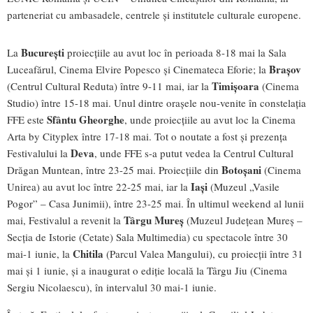
parteneriat cu ambasadele, centrele și institutele culturale europene.
București
La
proiecțiile au avut loc în perioada 8-18 mai la Sala
Brașov
Luceafărul, Cinema Elvire Popesco și Cinemateca Eforie; la
Timișoara
(Centrul Cultural Reduta) între 9-11 mai, iar la
(Cinema
Studio) între 15-18 mai. Unul dintre orașele nou-venite în constelația
Sfântu Gheorghe
FFE este
, unde proiecțiile au avut loc la Cinema
Arta by Cityplex între 17-18 mai. Tot o noutate a fost și prezența
Deva
Festivalului la
, unde FFE s-a putut vedea la Centrul Cultural
Botoșani
Drăgan Muntean, între 23-25 mai. Proiecțiile din
(Cinema
Iași
Unirea) au avut loc între 22-25 mai, iar la
(Muzeul „Vasile
Pogor” – Casa Junimii), între 23-25 mai. În ultimul weekend al lunii
Târgu Mureș
mai, Festivalul a revenit la
(Muzeul Județean Mureș –
Secţia de Istorie (Cetate) Sala Multimedia) cu spectacole între 30
Chitila
mai-1 iunie, la
(Parcul Valea Mangului), cu proiecții între 31
mai și 1 iunie, și a inaugurat o ediție locală la Târgu Jiu (Cinema
Sergiu Nicolaescu), în intervalul 30 mai-1 iunie.