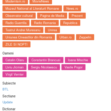
Modernism.ro
MovieNews
Muzeul National al Literaturii Romane
News.ro
Observator cultural
Pagina de Media
Prezent
Radio Guerrilla
Radio Romania
Republica
Teatrul Andrei Muresanu
Unirea
Uniunea Cineastilor din Romania
Urban.ro
Zeppelin
ZILE SI NOPTI
Oameni
Catalin Olaru
Constantin Brancusi
Ioana Mischie
Liviu Jicman
Sergiu Nicolaescu
Vasile Pogor
Virgil Vernier
Subiecte
BTL
Sectiune
Update
Dictionar