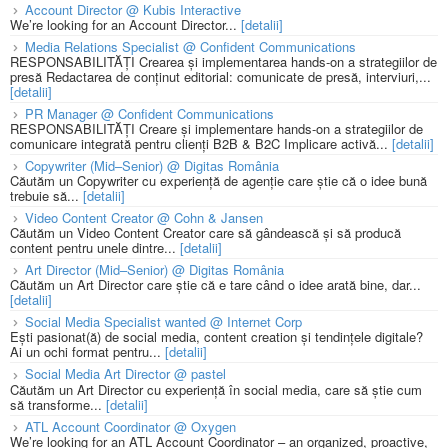
Account Director @ Kubis Interactive
We’re looking for an Account Director...
[detalii]
Media Relations Specialist @ Confident Communications
RESPONSABILITĂȚI Crearea și implementarea hands-on a strategiilor de
presă Redactarea de conținut editorial: comunicate de presă, interviuri,...
[detalii]
PR Manager @ Confident Communications
RESPONSABILITĂȚI Creare și implementare hands-on a strategiilor de
comunicare integrată pentru clienți B2B & B2C Implicare activă...
[detalii]
Copywriter (Mid–Senior) @ Digitas România
Căutăm un Copywriter cu experiență de agenție care știe că o idee bună
trebuie să...
[detalii]
Video Content Creator @ Cohn & Jansen
Căutăm un Video Content Creator care să gândească și să producă
content pentru unele dintre...
[detalii]
Art Director (Mid–Senior) @ Digitas România
Căutăm un Art Director care știe că e tare când o idee arată bine, dar...
[detalii]
Social Media Specialist wanted @ Internet Corp
Ești pasionat(ă) de social media, content creation și tendințele digitale?
Ai un ochi format pentru...
[detalii]
Social Media Art Director @ pastel
Căutăm un Art Director cu experiență în social media, care să știe cum
să transforme...
[detalii]
ATL Account Coordinator @ Oxygen
We’re looking for an ATL Account Coordinator – an organized, proactive,