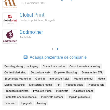
,
PR
Evenimente / BTL
Global Print
,
Productie publicitara
Tipografii
Godmother
Publicitate
Adauga prezentare de companie
Branding, design, packaging
Comunicare online
Consultanta de marketing
Content Marketing
Dezvoltare web
Employer Branding
Evenimente / BTL
Experiential Marketing
Gaming
Interactive Retail
Marketing direct
Media
Mobile marketing
Monitorizare media
PR
Productie audio
Productie foto
Productie publicitara
Productie video
Publicitate
Publicitate indoor
Publicitate neconventionala
Publicitate outdoor
Regii de publicitate
Research
Tipografii
Training