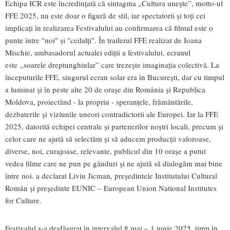
Echipa ICR este încredințată că sintagma „Cultura unește”, motto-ul
FFE 2025, nu este doar o figură de stil, iar spectatorii și toți cei
implicați în realizarea Festivalului au confirmarea că filmul este o
punte între "noi" și "ceilalți". În trailerul FFE realizat de Ioana
Mischie, ambasadorul actualei ediții a festivalului, ecranul
este „soarele dreptunghiular” care trezește imaginația colectivă. La
începuturile FFE, singurul ecran solar era în București, dar cu timpul
a luminat și în peste alte 20 de orașe din România și Republica
Moldova, proiectând - la propriu - speranţele, frământările,
dezbaterile și viziunile uneori contradictorii ale Europei. Iar la FFE
2025, datorită echipei centrale și partenerilor noștri locali, precum și
celor care ne ajută să selectăm și să aducem producții valoroase,
diverse, noi, curajoase, relevante, publicul din 10 orașe a putut
vedea filme care ne pun pe gânduri și ne ajută să dialogăm mai bine
între noi. a declarat Liviu Jicman, președintele Institutului Cultural
Român și președinte EUNIC – European Union National Institutes
for Culture.
Festivalul s-a desfășurat în intervalul 8 mai – 1 iunie 2025, timp în