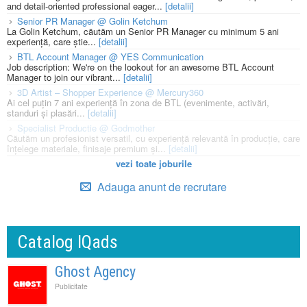
and detail-oriented professional eager...
[detalii]
Senior PR Manager @ Golin Ketchum
La Golin Ketchum, căutăm un Senior PR Manager cu minimum 5 ani
experiență, care știe...
[detalii]
BTL Account Manager @ YES Communication
Job description: We're on the lookout for an awesome BTL Account
Manager to join our vibrant...
[detalii]
3D Artist – Shopper Experience @ Mercury360
Ai cel puțin 7 ani experiență în zona de BTL (evenimente, activări,
standuri și plasări...
[detalii]
Specialist Productie @ Godmother
Căutăm un profesionist versatil, cu experiență relevantă în producție, care
înțelege materiale, finisaje premium și...
[detalii]
vezi toate joburile
Adauga anunt de recrutare
Catalog IQads
Ghost Agency
Publicitate