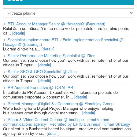
BTL Account Manager Senior @ HexagonX (București)
Rolul ăsta se măsoară în ce nu se vede: proiectele care ies bine pentru
că...
[detalii]
Specialist Implementare BTL / Field Implementation Specialist @
HexagonX (București)
Lucrăm dintr-o hală...
[detalii]
Senior Performance Marketing Specialist @ Zitec
Our promise: You choose how you'll work with us: remote-first or at our
offices in Timpuri...
[detalii]
Senior SEO & GEO Specialist @ Zitec
Our promise: You choose how you'll work with us: remote-first or at our
offices in Timpuri...
[detalii]
PR Account Executive @ TOTAL PR
În calitate de PR Account Executive, vei implementa proiecte de
comunicare corporate & consumer, în...
[detalii]
Project Manager (Digital & eCommerce) @ Flaminjoy Group
We're looking for a Digital Project Manager who enjoys helping
businesses grow through digital marketing...
[detalii]
Photo & Video Content Creator @ boutique - creative and
communications agency | Recruited by EPIC Business Human Strategy
Our client is a Bucharest based boutique - creative and communications
agency, driven by one...
[detalii]