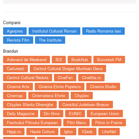
Companii
Agerpres
Institutul Cultural Roman
Radio Romania Iasi
Revista Film
The Institute
Branduri
Adevarul de Weekend
BIZ
BookHub
Bucuresti FM
Carturesti
Centrul Cultural Dragan Muntean Deva
Centrul Cultural Reduta
CineFan
Cinefilia.ro
Cinema Arta
Cinema Elvire Popesco
Cinema Studio
Cinemap
Cinemateca Eforie
Cityplex
Cityplex Sfantu Gheorghe
Consiliul Judetean Brasov
Daily Magazine
Din filme
EUNIC
European Union
Festivalul Filmului European
Film Menu
Films in Frame
Happ.ro
Haute Culture
Igloo
IQads
LiterNet