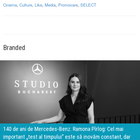
Cinema
,
Culture
,
Like
,
Media
,
Promovare
,
SELECT
Branded
140 de ani de Mercedes-Benz. Ramona Pîrlog: Cel mai
important „test al timpului” este să inovăm constant, dar