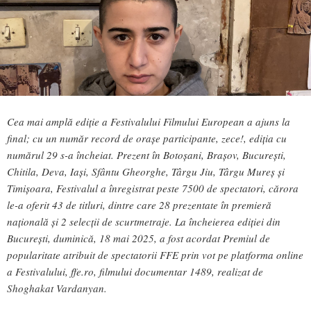
Cea mai amplă ediție a Festivalului Filmului European a ajuns la
final; cu un număr record de orașe participante, zece!, ediția cu
numărul 29 s-a încheiat. Prezent în Botoșani, Brașov, București,
Chitila, Deva, Iași, Sfântu Gheorghe, Târgu Jiu, Târgu Mureș și
Timișoara, Festivalul a înregistrat peste 7500 de spectatori, cărora
le-a oferit 43 de titluri, dintre care 28 prezentate în premieră
națională și 2 selecții de scurtmetraje. La încheierea ediției din
București, duminică, 18 mai 2025, a fost acordat Premiul de
popularitate atribuit de spectatorii FFE prin vot pe platforma online
a Festivalului, ffe.ro, filmului documentar 1489, realizat de
Shoghakat Vardanyan.