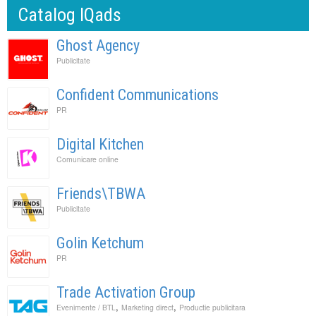
Catalog IQads
Ghost Agency
Publicitate
Confident Communications
PR
Digital Kitchen
Comunicare online
Friends\TBWA
Publicitate
Golin Ketchum
PR
Trade Activation Group
,
,
Evenimente / BTL
Marketing direct
Productie publicitara