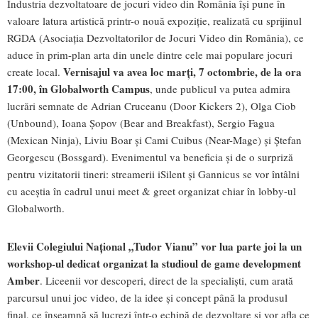
Industria dezvoltatoare de jocuri video din România își pune în
valoare latura artistică printr-o nouă expoziție, realizată cu sprijinul
RGDA (Asociația Dezvoltatorilor de Jocuri Video din România), ce
aduce în prim-plan arta din unele dintre cele mai populare jocuri
Vernisajul va avea loc marți, 7 octombrie, de la ora
create local.
17:00, în Globalworth Campus
, unde publicul va putea admira
lucrări semnate de Adrian Cruceanu (Door Kickers 2), Olga Ciob
(Unbound), Ioana Șopov (Bear and Breakfast), Sergio Fagua
(Mexican Ninja), Liviu Boar și Cami Cuibus (Near-Mage) și Ștefan
Georgescu (Bossgard). Evenimentul va beneficia și de o surpriză
pentru vizitatorii tineri: streamerii iSilent și Gannicus se vor întâlni
cu aceștia în cadrul unui meet & greet organizat chiar în lobby-ul
Globalworth.
Elevii Colegiului Național „Tudor Vianu” vor lua parte joi la un
workshop-ul dedicat organizat la studioul de game development
Amber
. Liceenii vor descoperi, direct de la specialiști, cum arată
parcursul unui joc video, de la idee și concept până la produsul
final, ce înseamnă să lucrezi într-o echipă de dezvoltare și vor afla ce