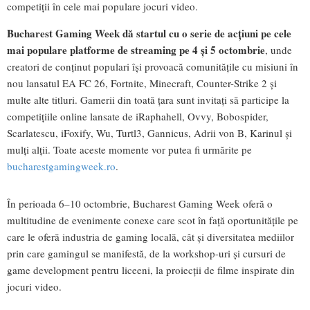
competiții în cele mai populare jocuri video.
Bucharest Gaming Week dă startul cu o serie de acțiuni pe cele
mai populare platforme de streaming pe 4 și 5 octombrie
, unde
creatori de conținut populari își provoacă comunitățile cu misiuni în
nou lansatul EA FC 26, Fortnite, Minecraft, Counter-Strike 2 și
multe alte titluri. Gamerii din toată țara sunt invitați să participe la
competițiile online lansate de iRaphahell, Ovvy, Bobospider,
Scarlatescu, iFoxify, Wu, Turtl3, Gannicus, Adrii von B, Karinul și
mulți alții. Toate aceste momente vor putea fi urmărite pe
bucharestgamingweek.ro
.
În perioada 6–10 octombrie, Bucharest Gaming Week oferă o
multitudine de evenimente conexe care scot în față oportunitățile pe
care le oferă industria de gaming locală, cât și diversitatea mediilor
prin care gamingul se manifestă, de la workshop-uri și cursuri de
game development pentru liceeni, la proiecții de filme inspirate din
jocuri video.