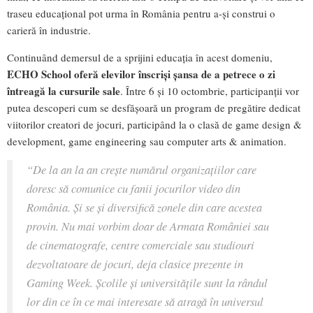
traseu educațional pot urma în România pentru a-și construi o
carieră în industrie.
Continuând demersul de a sprijini educația în acest domeniu,
ECHO School oferă elevilor înscriși șansa de a petrece o zi
întreagă la cursurile sale
. Între 6 și 10 octombrie, participanții vor
putea descoperi cum se desfășoară un program de pregătire dedicat
viitorilor creatori de jocuri, participând la o clasă de game design &
development, game engineering sau computer arts & animation.
“De la an la an crește numărul organizațiilor care
doresc să comunice cu fanii jocurilor video din
România. Și se și diversifică zonele din care acestea
provin. Nu mai vorbim doar de Armata României sau
de cinematografe, centre comerciale sau studiouri
dezvoltatoare de jocuri, deja clasice prezente in
Gaming Week. Școlile și universitățile sunt la rândul
lor din ce în ce mai interesate să atragă în universul