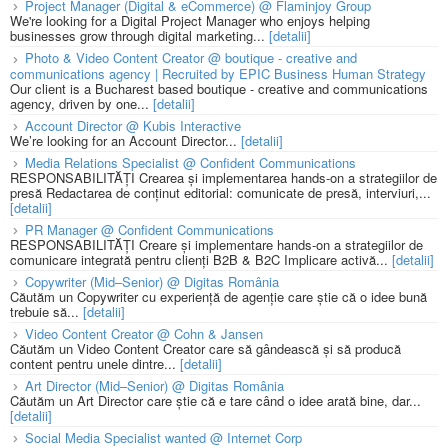
Project Manager (Digital & eCommerce) @ Flaminjoy Group
We're looking for a Digital Project Manager who enjoys helping
businesses grow through digital marketing...
[detalii]
Photo & Video Content Creator @ boutique - creative and
communications agency | Recruited by EPIC Business Human Strategy
Our client is a Bucharest based boutique - creative and communications
agency, driven by one...
[detalii]
Account Director @ Kubis Interactive
We’re looking for an Account Director...
[detalii]
Media Relations Specialist @ Confident Communications
RESPONSABILITĂȚI Crearea și implementarea hands-on a strategiilor de
presă Redactarea de conținut editorial: comunicate de presă, interviuri,...
[detalii]
PR Manager @ Confident Communications
RESPONSABILITĂȚI Creare și implementare hands-on a strategiilor de
comunicare integrată pentru clienți B2B & B2C Implicare activă...
[detalii]
Copywriter (Mid–Senior) @ Digitas România
Căutăm un Copywriter cu experiență de agenție care știe că o idee bună
trebuie să...
[detalii]
Video Content Creator @ Cohn & Jansen
Căutăm un Video Content Creator care să gândească și să producă
content pentru unele dintre...
[detalii]
Art Director (Mid–Senior) @ Digitas România
Căutăm un Art Director care știe că e tare când o idee arată bine, dar...
[detalii]
Social Media Specialist wanted @ Internet Corp