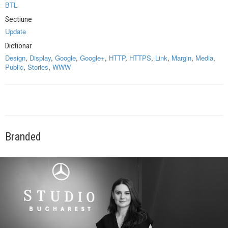
BTL
Sectiune
Update
Dictionar
Design
,
Display
,
Google
,
Google+
,
HTTP
,
HTTPS
,
Link
,
Margin
,
Media
,
Public
,
Stories
,
WWW
Branded