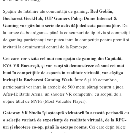
Red Goblin,
Spațiile de întâlnire ale comunității de gaming,
Bucharest GeekHub, 1UP Gamers Pub și Dome Internet &
Gaming vor găzdui o serie de activități dedicate pasionaților
. De
la turnee de boardgames până la concursuri de tip trivia și competiții
de gaming participanții vor putea intra în competiție pentru premii și
invitații la evenimentul central de la Romexpo.
Cei care vor vizita cel mai nou spațiu de gaming din Capitală,
EVA VR București, și vor reuși să demonstreze că sunt cei mai
buni în competițiile de esports în realitate virtuală, vor câștiga
invitații la Bucharest Gaming Week.
Între 6 și 10 octombrie,
participanții vor intra în arenele de 500 metri pătrați pentru a juca
After-H: Battle Arena, un shooter VR competitiv, cu scopul de a
obține titlul de MVPs (Most Valuable Player).
Gateway VR Studio își așteaptă vizitatorii în această perioadă cu
o selecție variată de experiențe de realitate virtuală, de la RPG-
uri și shootere co-op, până la escape rooms.
Cei care dețin bilete