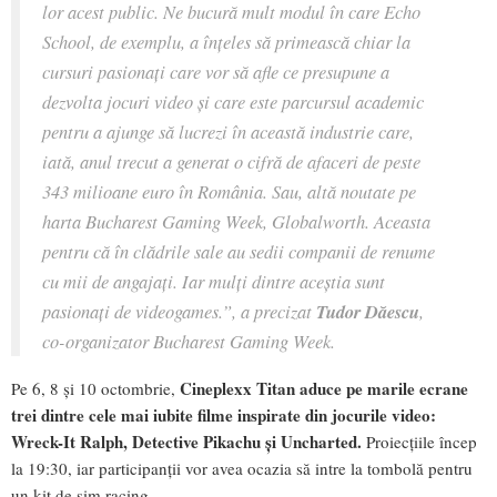
lor acest public. Ne bucură mult modul în care Echo
School, de exemplu, a înțeles să primească chiar la
cursuri pasionați care vor să afle ce presupune a
dezvolta jocuri video și care este parcursul academic
pentru a ajunge să lucrezi în această industrie care,
iată, anul trecut a generat o cifră de afaceri de peste
343 milioane euro în România. Sau, altă noutate pe
harta Bucharest Gaming Week, Globalworth. Aceasta
pentru că în clădrile sale au sedii companii de renume
cu mii de angajați. Iar mulți dintre aceștia sunt
pasionați de videogames.”, a precizat
Tudor Dăescu
,
co-organizator Bucharest Gaming Week.
Cineplexx Titan aduce pe marile ecrane
Pe 6, 8 și 10 octombrie,
trei dintre cele mai iubite filme inspirate din jocurile video:
Wreck-It Ralph, Detective Pikachu și Uncharted.
Proiecțiile încep
la 19:30, iar participanții vor avea ocazia să intre la tombolă pentru
un kit de sim racing.