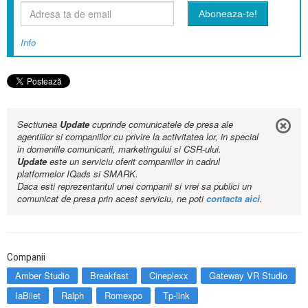
Info
Sectiunea
Update
cuprinde comunicatele de presa ale
agentiilor si companiilor cu privire la activitatea lor, in special
in domeniile comunicarii, marketingului si CSR-ului.
Update
este un serviciu oferit companiilor in cadrul
platformelor IQads si SMARK.
Daca esti reprezentantul unei companii si vrei sa publici un
comunicat de presa prin acest serviciu, ne poti
contacta aici
.
Companii
Amber Studio
Breakfast
Cineplexx
Gateway VR Studio
IaBilet
Ralph
Romexpo
Tp-link