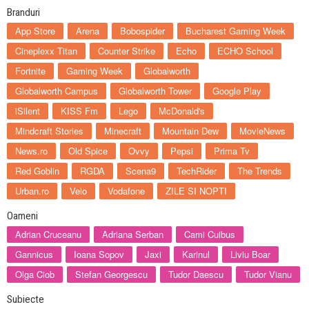
Branduri
App Store
Arena
Bobospider
Bucharest Gaming Week
Cineplexx Titan
Counter Strike
Echo
ECHO School
Fortnite
Gaming Week
Globalworth
Globalworth Campus
Globalworth Tower
Google Play
iSilent
KISS Fm
Lego
McDonald's
Mindcraft Stories
Minecraft
Mountain Dew
MovieNews
News.ro
Old Spice
Ovvy
Pepsi
Prima Tv
Red Goblin
RGDA
Scena9
TechRider
The Trends
Urban.ro
Velo
Vodafone
ZILE SI NOPTI
Oameni
Adrian Cruceanu
Adriana Serban
Cami Cuibus
Gannicus
Ioana Sopov
Jaxi
Karinul
Liviu Boar
Olga Ciob
Stefan Georgescu
Tudor Daescu
Tudor Vianu
Subiecte