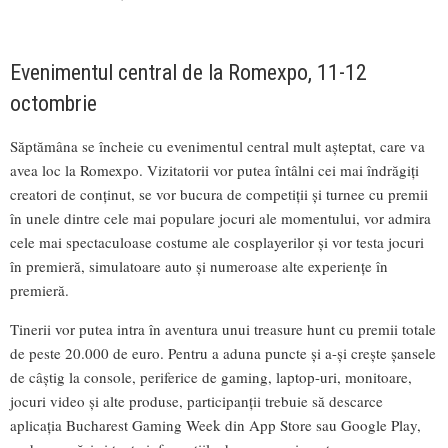
Evenimentul central de la Romexpo, 11-12
octombrie
Săptămâna se încheie cu evenimentul central mult așteptat, care va
avea loc la Romexpo. Vizitatorii vor putea întâlni cei mai îndrăgiți
creatori de conținut, se vor bucura de competiții și turnee cu premii
în unele dintre cele mai populare jocuri ale momentului, vor admira
cele mai spectaculoase costume ale cosplayerilor și vor testa jocuri
în premieră, simulatoare auto și numeroase alte experiențe în
premieră.
Tinerii vor putea intra în aventura unui treasure hunt cu premii totale
de peste 20.000 de euro. Pentru a aduna puncte și a-și crește șansele
de câștig la console, periferice de gaming, laptop-uri, monitoare,
jocuri video și alte produse, participanții trebuie să descarce
aplicația Bucharest Gaming Week din App Store sau Google Play,