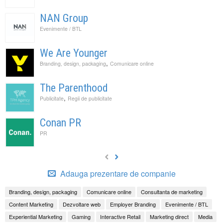
NAN Group
Evenimente / BTL
We Are Younger
,
Branding, design, packaging
Comunicare online
The Parenthood
,
Publicitate
Regii de publicitate
Conan PR
PR
Adauga prezentare de companie
Branding, design, packaging
Comunicare online
Consultanta de marketing
Content Marketing
Dezvoltare web
Employer Branding
Evenimente / BTL
Experiential Marketing
Gaming
Interactive Retail
Marketing direct
Media