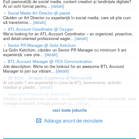
Ești pasionat(ă) de social media, content creation și tendințele digitale?
Ai un ochi format pentru...
[detalii]
Social Media Art Director @ pastel
Căutăm un Art Director cu experiență în social media, care să știe cum
să transforme...
[detalii]
ATL Account Coordinator @ Oxygen
We’re looking for an ATL Account Coordinator – an organized, proactive,
and detail-oriented professional eager...
[detalii]
Senior PR Manager @ Golin Ketchum
La Golin Ketchum, căutăm un Senior PR Manager cu minimum 5 ani
experiență, care știe...
[detalii]
BTL Account Manager @ YES Communication
Job description: We're on the lookout for an awesome BTL Account
Manager to join our vibrant...
[detalii]
3D Artist – Shopper Experience @ Mercury360
Ai cel puțin 7 ani experiență în zona de BTL (evenimente, activări,
standuri și plasări...
[detalii]
Specialist Productie @ Godmother
Căutăm un profesionist versatil, cu experiență relevantă în producție, care
înțelege materiale, finisaje premium și...
[detalii]
vezi toate joburile
Adauga anunt de recrutare