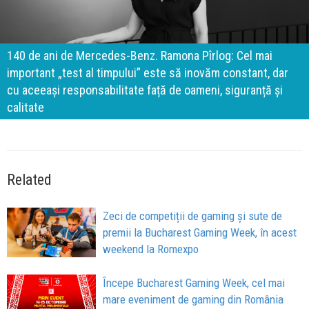
140 de ani de Mercedes-Benz. Ramona Pîrlog: Cel mai
important „test al timpului” este să inovăm constant, dar
cu aceeași responsabilitate față de oameni, siguranță și
calitate
Related
Zeci de competiții de gaming și sute de
premii la Bucharest Gaming Week, în acest
weekend la Romexpo
Începe Bucharest Gaming Week, cel mai
mare eveniment de gaming din România