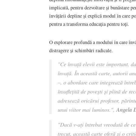
implicată, pentru dezvoltare și bunăstare pe
învățării depline și explică modul în care po
pentru a transforma educația pentru toți.
O explorare profundă a modului în care înv
distragere și schimbări radicale.
"Ce învață elevii este important, da
învață. În această carte, autorii an
–, o abordare care integrează întreb
însuflețită de povești și plină de r
adresează oricărui profesor, părinte
Angela 
unui viitor mai luminos.",
"Dacă v-ați întrebat vreodată de ce
trecut, această carte oferă și o cri