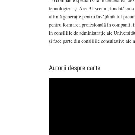
– o companie specializată în cercetarea, dezv
tehnologie – și Area9 Lyceum, fondată cu sc
ultimă generație pentru învățământul preuniv
pentru formarea profesională în companii, în
în consiliile de administrație ale Univers
și face parte din consiliile consultative ale
Autorii despre carte