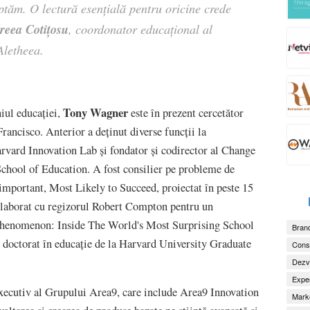
eptăm. O lectură esențială pentru oricine crede
reea Cotițosu
, coordonator educațional al
 Aletheea.
Tony Wagner
iul educației,
este în prezent cercetător
rancisco. Anterior a deținut diverse funcții la
arvard Innovation Lab și fondator și codirector al Change
hool of Education. A fost consilier pe probleme de
important, Most Likely to Succeed, proiectat în peste 15
colaborat cu regizorul Robert Compton pentru un
Phenomenon: Inside The World's Most Surprising School
Brand
n doctorat în educație de la Harvard University Graduate
Consu
Dezv
Exper
executiv al Grupului Area9, care include Area9 Innovation
Marke