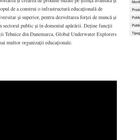
oltarea și crearea de produse bazate pe știință avansată și
Monit
opul de a construi o infrastructură educațională de
Produ
ersitar și superior, pentru dezvoltarea forței de muncă și
Publi
 sectorul public și în domeniul apărării. Deține funcții
Publi
Tipog
ității Tehnice din Danemarca, Global Underwater Explorers
 mai multor organizații educaționale.