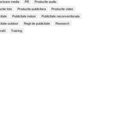
orizare media
PR
Productie audio
ctie foto
Productie publicitara
Productie video
citate
Publicitate indoor
Publicitate neconventionala
citate outdoor
Regii de publicitate
Research
rafii
Training