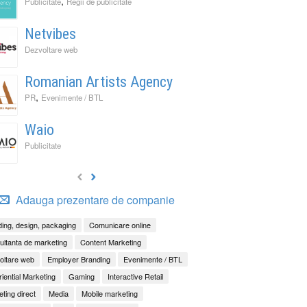
,
Publicitate
Regii de publicitate
Netvibes
Dezvoltare web
Romanian Artists Agency
,
PR
Evenimente / BTL
Waio
Publicitate
Adauga prezentare de companie
ing, design, packaging
Comunicare online
ltanta de marketing
Content Marketing
oltare web
Employer Branding
Evenimente / BTL
iential Marketing
Gaming
Interactive Retail
ting direct
Media
Mobile marketing