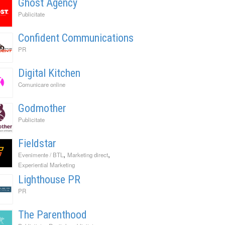
Ghost Agency
Publicitate
Confident Communications
PR
Digital Kitchen
Comunicare online
Godmother
Publicitate
Fieldstar
,
,
Evenimente / BTL
Marketing direct
Experiential Marketing
Lighthouse PR
PR
The Parenthood