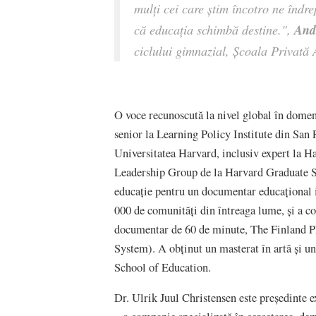
mulți cei care știm încotro ne îndr
And
că educația schimbă destine.",
ciclului gimnazial, Școala Privată
O voce recunoscută la nivel global în domen
senior la Learning Policy Institute din San F
Universitatea Harvard, inclusiv expert la H
Leadership Group de la Harvard Graduate Sc
educație pentru un documentar educațional 
000 de comunități din întreaga lume, și a 
documentar de 60 de minute, The Finland 
System). A obținut un masterat în artă și u
School of Education.
Dr. Ulrik Juul Christensen este președinte 