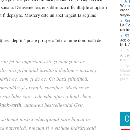
AT
We’re
rsonală. De asemenea, ei subliniază dificultățile adoptării
organi
eager
t fi depășite. Mastery este un apel urgent la acțiune
Se
La Go
minim
BT
Job d
ățarea deplină poate prospera într-o lume dominată de
BTL A
3D 
Ai ce
(eveni
r la fel de important este și cum și de ce
Spe
alizează principiul învățării depline – mastery
Căută
releva
ările ce, cum și de ce. Cu bază științifică,
premi
ecomandări și exemple specifice, Mastery se
 sau lider care vede educația ca fiind cheia
Duckworth
, autoarea bestsellerului Grit.
C
 sistemul nostru educațional pare blocat în
tică puternică, precum și o viziune îndrăzneață