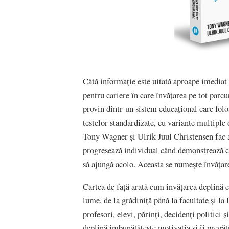
Câtă informație este uitată aproape imediat 
pentru cariere în care învățarea pe tot parcu
provin dintr-un sistem educațional care folos
testelor standardizate, cu variante multiple 
Tony Wagner și Ulrik Juul Christensen fac ap
progresează individual când demonstrează că 
să ajungă acolo. Aceasta se numește învățare 
Cartea de față arată cum învățarea deplină es
lume, de la grădiniță până la facultate și la
profesori, elevi, părinți, decidenți politici
deplină îmbunătățește motivația și îi pregăt