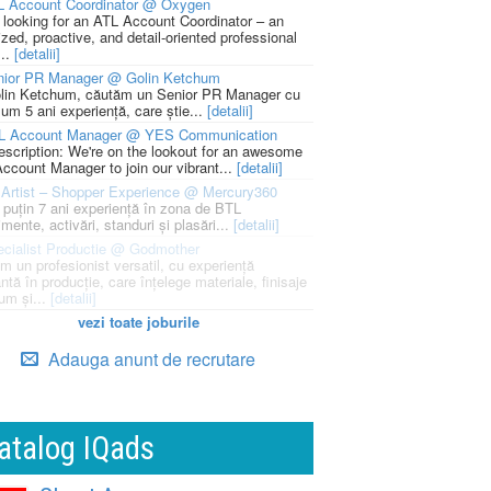
L Account Coordinator @ Oxygen
 looking for an ATL Account Coordinator – an
zed, proactive, and detail-oriented professional
...
[detalii]
nior PR Manager @ Golin Ketchum
lin Ketchum, căutăm un Senior PR Manager cu
um 5 ani experiență, care știe...
[detalii]
L Account Manager @ YES Communication
escription: We're on the lookout for an awesome
ccount Manager to join our vibrant...
[detalii]
Artist – Shopper Experience @ Mercury360
l puțin 7 ani experiență în zona de BTL
mente, activări, standuri și plasări...
[detalii]
cialist Productie @ Godmother
m un profesionist versatil, cu experiență
ntă în producție, care înțelege materiale, finisaje
um și...
[detalii]
vezi toate joburile
Adauga anunt de recrutare
atalog IQads