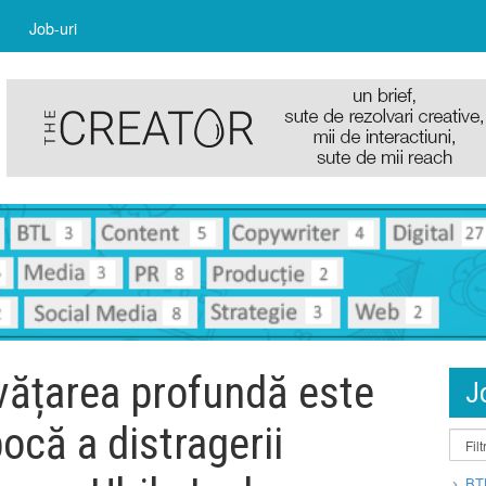
Job-uri
vățarea profundă este
J
pocă a distragerii
BT