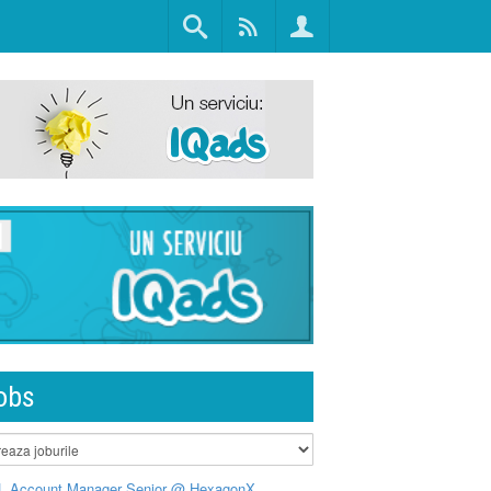
obs
L Account Manager Senior @ HexagonX