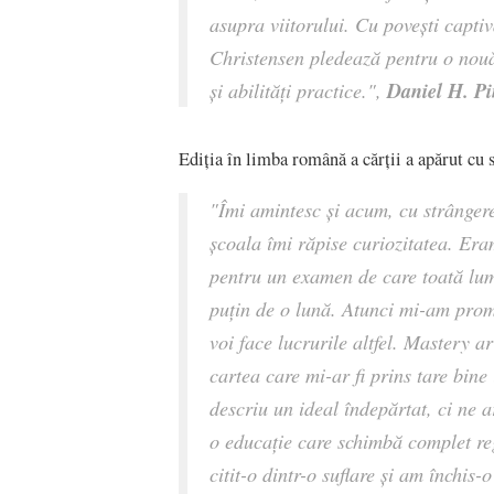
asupra viitorului. Cu povești capti
Christensen pledează pentru o nouă
Daniel H. P
și abilități practice.",
Ediția în limba română a cărții a apărut cu 
"Îmi amintesc și acum, cu strânger
școala îmi răpise curiozitatea. Era
pentru un examen de care toată lum
puțin de o lună. Atunci mi-am prom
voi face lucrurile altfel. Mastery ar
cartea care mi-ar fi prins tare bin
descriu un ideal îndepărtat, ci ne a
o educație care schimbă complet re
citit-o dintr-o suflare și am închis