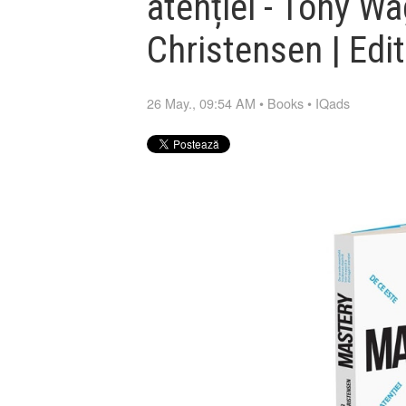
atenției - Tony Wa
Christensen | Edi
26 May., 09:54 AM
•
Books
•
IQads