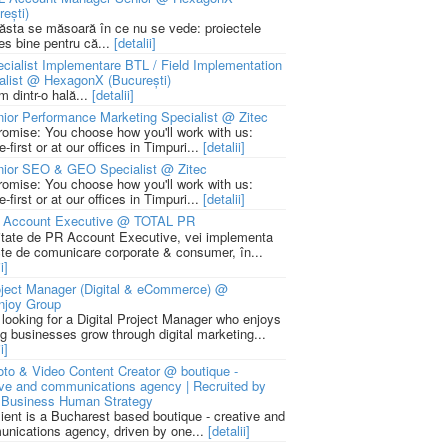
rești)
 ăsta se măsoară în ce nu se vede: proiectele
ies bine pentru că...
[detalii]
cialist Implementare BTL / Field Implementation
alist @ HexagonX (București)
m dintr-o hală...
[detalii]
ior Performance Marketing Specialist @ Zitec
romise: You choose how you'll work with us:
-first or at our offices in Timpuri...
[detalii]
nior SEO & GEO Specialist @ Zitec
romise: You choose how you'll work with us:
-first or at our offices in Timpuri...
[detalii]
 Account Executive @ TOTAL PR
litate de PR Account Executive, vei implementa
cte de comunicare corporate & consumer, în...
i]
ject Manager (Digital & eCommerce) @
njoy Group
 looking for a Digital Project Manager who enjoys
ng businesses grow through digital marketing...
i]
to & Video Content Creator @ boutique -
ive and communications agency | Recruited by
Business Human Strategy
lient is a Bucharest based boutique - creative and
nications agency, driven by one...
[detalii]