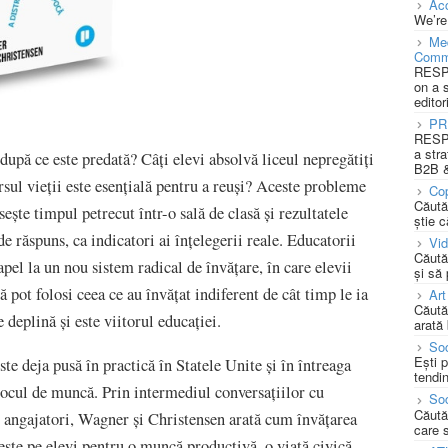
Acc
We’re
Med
Comm
RESPO
on a 
editor
PR
RESPO
a stra
după ce este predată? Câți elevi absolvă liceul nepregătiți
B2B &
rsul vieții este esențială pentru a reuși? Aceste probleme
Cop
Căută
ește timpul petrecut într-o sală de clasă și rezultatele
știe c
de răspuns, ca indicatori ai înțelegerii reale. Educatorii
Vi
Căută
el la un nou sistem radical de învățare, în care elevii
și să
pot folosi ceea ce au învățat indiferent de cât timp le ia
Art
Căută
deplină și este viitorul educației.
arată 
Soc
Ești 
te deja pusă în practică în Statele Unite și în întreaga
tendin
 locul de muncă. Prin intermediul conversațiilor cu
Soc
Căută
 și angajatori, Wagner și Christensen arată cum învățarea
care 
ește pe elevi pentru o muncă productivă, o viață civică