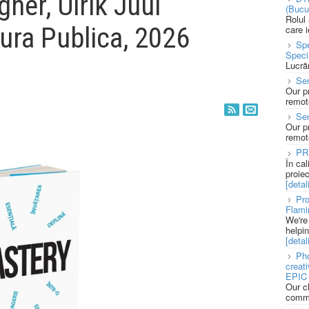
gner, Ulrik Juul
(Bucu
Rolul
tura Publica, 2026
care 
Spe
Speci
Lucră
Sen
Our p
remote
Se
Our p
remote
PR
În ca
proie
[detali
Pro
Flami
We're
helpi
[detali
Pho
creat
EPIC 
Our c
commu