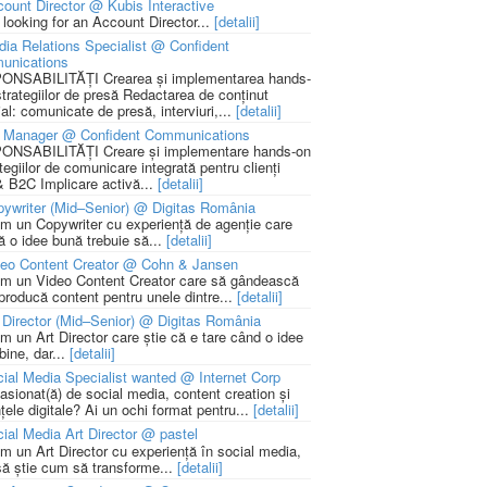
ount Director @ Kubis Interactive
 looking for an Account Director...
[detalii]
ia Relations Specialist @ Confident
unications
NSABILITĂȚI Crearea și implementarea hands-
strategiilor de presă Redactarea de conținut
ial: comunicate de presă, interviuri,...
[detalii]
 Manager @ Confident Communications
NSABILITĂȚI Creare și implementare hands-on
tegiilor de comunicare integrată pentru clienți
 B2C Implicare activă...
[detalii]
ywriter (Mid–Senior) @ Digitas România
m un Copywriter cu experiență de agenție care
ă o idee bună trebuie să...
[detalii]
deo Content Creator @ Cohn & Jansen
m un Video Content Creator care să gândească
 producă content pentru unele dintre...
[detalii]
 Director (Mid–Senior) @ Digitas România
m un Art Director care știe că e tare când o idee
bine, dar...
[detalii]
ial Media Specialist wanted @ Internet Corp
pasionat(ă) de social media, content creation și
țele digitale? Ai un ochi format pentru...
[detalii]
ial Media Art Director @ pastel
m un Art Director cu experiență în social media,
să știe cum să transforme...
[detalii]