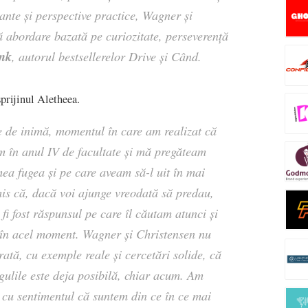
vante și perspective practice, Wagner și
 abordare bazată pe curiozitate, perseverență
ink
, autorul bestsellerelor Drive și Când.
sprijinul Aletheea.
e de inimă, momentul în care am realizat că
m în anul IV de facultate și mă pregăteam
ea fugea și pe care aveam să-l uit în mai
is că, dacă voi ajunge vreodată să predau,
 fi fost răspunsul pe care îl căutam atunci și
e în acel moment. Wagner și Christensen nu
rată, cu exemple reale și cercetări solide, că
gulile este deja posibilă, chiar acum. Am
-o cu sentimentul că suntem din ce în ce mai