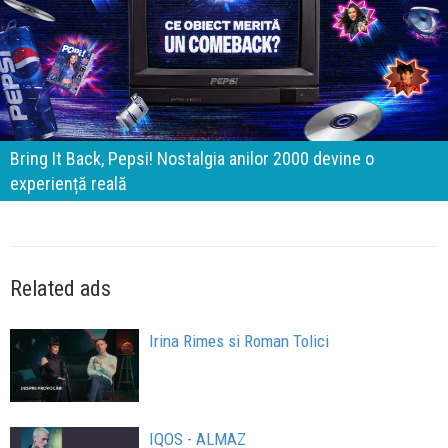
Bring It Back, Pepsi! Nostalgia anilor 2000 devine o
experiență reală
Related ads
Irina Rimes si Roman Tolici
IQOS - ALMAZ