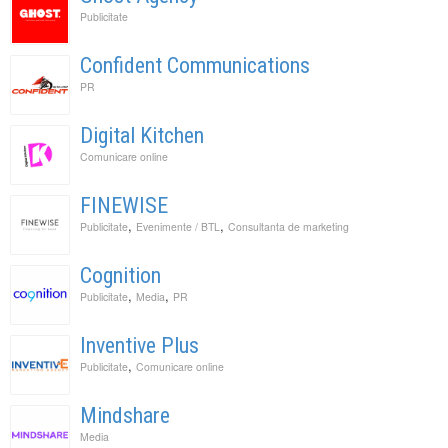
Publicitate
Confident Communications
PR
Digital Kitchen
Comunicare online
FINEWISE
,
,
Publicitate
Evenimente / BTL
Consultanta de marketing
Cognition
,
,
Publicitate
Media
PR
Inventive Plus
,
Publicitate
Comunicare online
Mindshare
Media