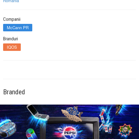
Romania
Companii
McCann PR
Branduri
IQOS
Branded