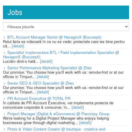
Jobs
BTL Account Manager Senior @ HexagonX (București)
Rolul ăsta se măsoară în ce nu se vede: proiectele care ies bine pentru
că...
[detalii]
Specialist Implementare BTL / Field Implementation Specialist @
HexagonX (București)
Lucrăm dintr-o hală...
[detalii]
Senior Performance Marketing Specialist @ Zitec
Our promise: You choose how you'll work with us: remote-first or at our
offices in Timpuri...
[detalii]
Senior SEO & GEO Specialist @ Zitec
Our promise: You choose how you'll work with us: remote-first or at our
offices in Timpuri...
[detalii]
PR Account Executive @ TOTAL PR
În calitate de PR Account Executive, vei implementa proiecte de
comunicare corporate & consumer, în...
[detalii]
Project Manager (Digital & eCommerce) @ Flaminjoy Group
We're looking for a Digital Project Manager who enjoys helping
businesses grow through digital marketing...
[detalii]
Photo & Video Content Creator @ boutique - creative and