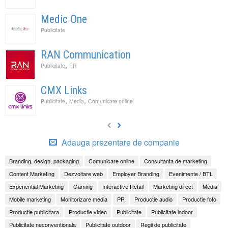
Medic One
Publicitate
RAN Communication
,
Publicitate
PR
CMX Links
,
,
Publicitate
Media
Comunicare online
Adauga prezentare de companie
Branding, design, packaging
Comunicare online
Consultanta de marketing
Content Marketing
Dezvoltare web
Employer Branding
Evenimente / BTL
Experiential Marketing
Gaming
Interactive Retail
Marketing direct
Media
Mobile marketing
Monitorizare media
PR
Productie audio
Productie foto
Productie publicitara
Productie video
Publicitate
Publicitate indoor
Publicitate neconventionala
Publicitate outdoor
Regii de publicitate