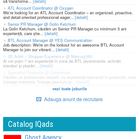
să transforme...
[detalii]
ATL Account Coordinator @ Oxygen
We’re looking for an ATL Account Coordinator – an organized, proactive,
and detail-oriented professional eager...
[detalii]
Senior PR Manager @ Golin Ketchum
La Golin Ketchum, căutăm un Senior PR Manager cu minimum 5 ani
experiență, care știe...
[detalii]
BTL Account Manager @ YES Communication
Job description: We're on the lookout for an awesome BTL Account
Manager to join our vibrant...
[detalii]
3D Artist – Shopper Experience @ Mercury360
Ai cel puțin 7 ani experiență în zona de BTL (evenimente, activări,
standuri și plasări...
[detalii]
Specialist Productie @ Godmother
Căutăm un profesionist versatil, cu experiență relevantă în producție, care
înțelege materiale, finisaje premium și...
[detalii]
vezi toate joburile
Adauga anunt de recrutare
Catalog IQads
Ghost Agency