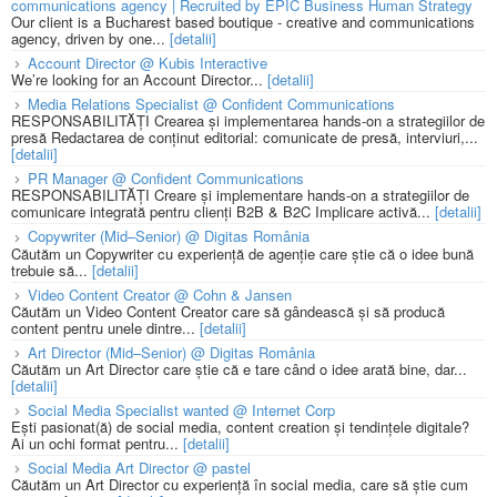
communications agency | Recruited by EPIC Business Human Strategy
Our client is a Bucharest based boutique - creative and communications
agency, driven by one...
[detalii]
Account Director @ Kubis Interactive
We’re looking for an Account Director...
[detalii]
Media Relations Specialist @ Confident Communications
RESPONSABILITĂȚI Crearea și implementarea hands-on a strategiilor de
presă Redactarea de conținut editorial: comunicate de presă, interviuri,...
[detalii]
PR Manager @ Confident Communications
RESPONSABILITĂȚI Creare și implementare hands-on a strategiilor de
comunicare integrată pentru clienți B2B & B2C Implicare activă...
[detalii]
Copywriter (Mid–Senior) @ Digitas România
Căutăm un Copywriter cu experiență de agenție care știe că o idee bună
trebuie să...
[detalii]
Video Content Creator @ Cohn & Jansen
Căutăm un Video Content Creator care să gândească și să producă
content pentru unele dintre...
[detalii]
Art Director (Mid–Senior) @ Digitas România
Căutăm un Art Director care știe că e tare când o idee arată bine, dar...
[detalii]
Social Media Specialist wanted @ Internet Corp
Ești pasionat(ă) de social media, content creation și tendințele digitale?
Ai un ochi format pentru...
[detalii]
Social Media Art Director @ pastel
Căutăm un Art Director cu experiență în social media, care să știe cum