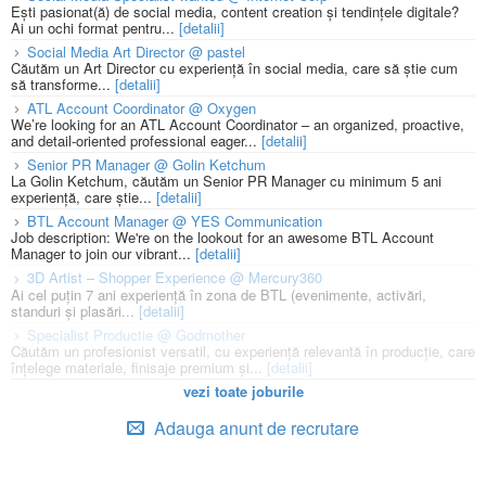
Ești pasionat(ă) de social media, content creation și tendințele digitale?
Ai un ochi format pentru...
[detalii]
Social Media Art Director @ pastel
Căutăm un Art Director cu experiență în social media, care să știe cum
să transforme...
[detalii]
ATL Account Coordinator @ Oxygen
We’re looking for an ATL Account Coordinator – an organized, proactive,
and detail-oriented professional eager...
[detalii]
Senior PR Manager @ Golin Ketchum
La Golin Ketchum, căutăm un Senior PR Manager cu minimum 5 ani
experiență, care știe...
[detalii]
BTL Account Manager @ YES Communication
Job description: We're on the lookout for an awesome BTL Account
Manager to join our vibrant...
[detalii]
3D Artist – Shopper Experience @ Mercury360
Ai cel puțin 7 ani experiență în zona de BTL (evenimente, activări,
standuri și plasări...
[detalii]
Specialist Productie @ Godmother
Căutăm un profesionist versatil, cu experiență relevantă în producție, care
înțelege materiale, finisaje premium și...
[detalii]
vezi toate joburile
Adauga anunt de recrutare