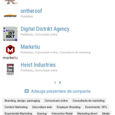
ontheroof
Publicitate
Digital Distrikt Agency
,
Publicitate
Comunicare online
Marketiu
,
,
Publicitate
Comunicare online
Consultanta de marketing
Heist Industries
,
Publicitate
Comunicare online
Adauga prezentare de companie
Branding, design, packaging
Comunicare online
Consultanta de marketing
Content Marketing
Dezvoltare web
Employer Branding
Evenimente / BTL
Experiential Marketing
Gaming
Interactive Retail
Marketing direct
Media