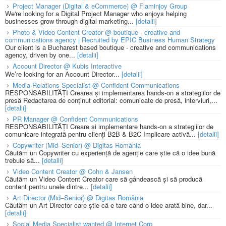
Project Manager (Digital & eCommerce) @ Flaminjoy Group
We're looking for a Digital Project Manager who enjoys helping
businesses grow through digital marketing...
[detalii]
Photo & Video Content Creator @ boutique - creative and
communications agency | Recruited by EPIC Business Human Strategy
Our client is a Bucharest based boutique - creative and communications
agency, driven by one...
[detalii]
Account Director @ Kubis Interactive
We’re looking for an Account Director...
[detalii]
Media Relations Specialist @ Confident Communications
RESPONSABILITĂȚI Crearea și implementarea hands-on a strategiilor de
presă Redactarea de conținut editorial: comunicate de presă, interviuri,...
[detalii]
PR Manager @ Confident Communications
RESPONSABILITĂȚI Creare și implementare hands-on a strategiilor de
comunicare integrată pentru clienți B2B & B2C Implicare activă...
[detalii]
Copywriter (Mid–Senior) @ Digitas România
Căutăm un Copywriter cu experiență de agenție care știe că o idee bună
trebuie să...
[detalii]
Video Content Creator @ Cohn & Jansen
Căutăm un Video Content Creator care să gândească și să producă
content pentru unele dintre...
[detalii]
Art Director (Mid–Senior) @ Digitas România
Căutăm un Art Director care știe că e tare când o idee arată bine, dar...
[detalii]
Social Media Specialist wanted @ Internet Corp