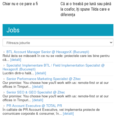
Chiar nu e ce pare a fi
Că ai o treabă pe lună sau până
la coafor, îți spune Tilda care e
diferența
Jobs
BTL Account Manager Senior @ HexagonX (București)
Rolul ăsta se măsoară în ce nu se vede: proiectele care ies bine pentru
că...
[detalii]
Specialist Implementare BTL / Field Implementation Specialist @
HexagonX (București)
Lucrăm dintr-o hală...
[detalii]
Senior Performance Marketing Specialist @ Zitec
Our promise: You choose how you'll work with us: remote-first or at our
offices in Timpuri...
[detalii]
Senior SEO & GEO Specialist @ Zitec
Our promise: You choose how you'll work with us: remote-first or at our
offices in Timpuri...
[detalii]
PR Account Executive @ TOTAL PR
În calitate de PR Account Executive, vei implementa proiecte de
comunicare corporate & consumer, în...
[detalii]