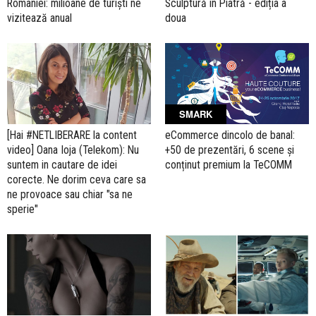
României: milioane de turiști ne
Sculptură în Piatră - ediția a
vizitează anual
doua
SMARK
[Hai #NETLIBERARE la content
eCommerce dincolo de banal:
video] Oana Ioja (Telekom): Nu
+50 de prezentări, 6 scene și
suntem in cautare de idei
conținut premium la TeCOMM
corecte. Ne dorim ceva care sa
ne provoace sau chiar "sa ne
sperie"