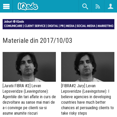
Materiale din 2017/10/03
[Juratii FIBRA #2] Levan
[FIBRA#2 Jury] Levan
Lepsveridze (Leavingstone):
Lepsveridze (Leavingstone): I
Agentiile din tari aflate in curs de
believe agencies in developing
dezvoltare au sanse mai mari de
countries have much better
a-i convinge pe clienti sa-si
chances at persuading clients to
asume anumite riscuri
take risky steps