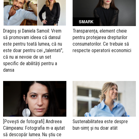
SMARK
Dragoș și Daniela Samoil: Vrem
Transparența, element cheie
să promovam ideea că dansul
pentru protejarea drepturilor
este pentru toată lumea, că nu
consumatorilor. Ce trebuie să
este doar pentru cei „talentati",
respecte operatorii economici
că nu ai nevoie de un set
specific de abilități pentru a
dansa
[Povești de fotografi] Andreea
Sustenabilitatea este despre
Câmpeanu: Fotografia m-a ajutat
bun-simț și nu doar atât
să descopăr lumea. Nu știu ce