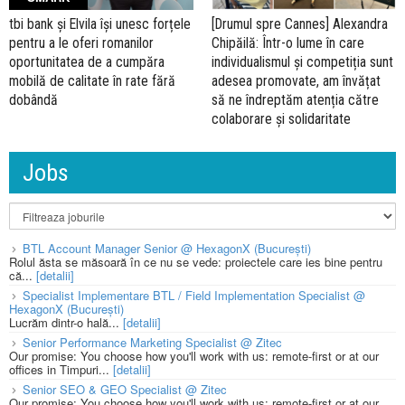
tbi bank și Elvila își unesc forțele
[Drumul spre Cannes] Alexandra
pentru a le oferi romanilor
Chipăilă: Într-o lume în care
oportunitatea de a cumpăra
individualismul și competiția sunt
mobilă de calitate în rate fără
adesea promovate, am învățat
dobândă
să ne îndreptăm atenția către
colaborare și solidaritate
Jobs
BTL Account Manager Senior @ HexagonX (București)
Rolul ăsta se măsoară în ce nu se vede: proiectele care ies bine pentru
că...
[detalii]
Specialist Implementare BTL / Field Implementation Specialist @
HexagonX (București)
Lucrăm dintr-o hală...
[detalii]
Senior Performance Marketing Specialist @ Zitec
Our promise: You choose how you'll work with us: remote-first or at our
offices in Timpuri...
[detalii]
Senior SEO & GEO Specialist @ Zitec
Our promise: You choose how you'll work with us: remote-first or at our