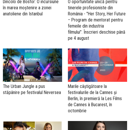
Dincolo de Bosfor: O incursiune
O oportunitate unică pentru
în marea moștenire a zonei
tinerele profesioniste din
anatoliene din Istanbul
România - "Her Story, Her Future
– Program de mentorat pentru
femeile din industria
filmului". Înscrieri deschise până
pe 4 august
The Urban Jungle a pus
Marile câștigătoare la
stăpânire pe festivalul Neversea
festivalurile de la Cannes și
Berlin, în premieră la Les Films
de Cannes à Bucarest, în
octombrie