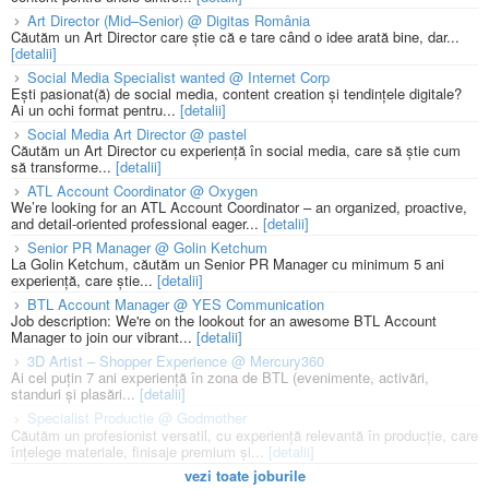
Art Director (Mid–Senior) @ Digitas România
Căutăm un Art Director care știe că e tare când o idee arată bine, dar...
[detalii]
Social Media Specialist wanted @ Internet Corp
Ești pasionat(ă) de social media, content creation și tendințele digitale?
Ai un ochi format pentru...
[detalii]
Social Media Art Director @ pastel
Căutăm un Art Director cu experiență în social media, care să știe cum
să transforme...
[detalii]
ATL Account Coordinator @ Oxygen
We’re looking for an ATL Account Coordinator – an organized, proactive,
and detail-oriented professional eager...
[detalii]
Senior PR Manager @ Golin Ketchum
La Golin Ketchum, căutăm un Senior PR Manager cu minimum 5 ani
experiență, care știe...
[detalii]
BTL Account Manager @ YES Communication
Job description: We're on the lookout for an awesome BTL Account
Manager to join our vibrant...
[detalii]
3D Artist – Shopper Experience @ Mercury360
Ai cel puțin 7 ani experiență în zona de BTL (evenimente, activări,
standuri și plasări...
[detalii]
Specialist Productie @ Godmother
Căutăm un profesionist versatil, cu experiență relevantă în producție, care
înțelege materiale, finisaje premium și...
[detalii]
vezi toate joburile