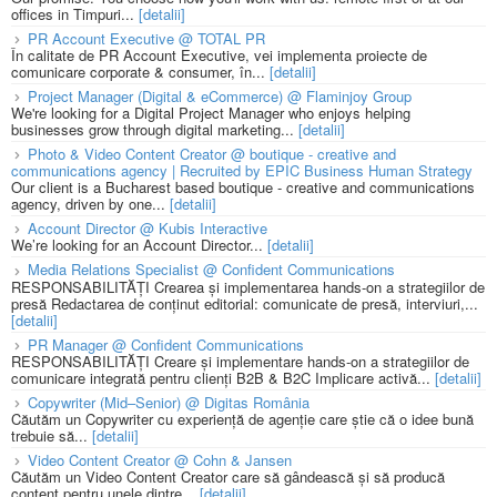
offices in Timpuri...
[detalii]
PR Account Executive @ TOTAL PR
În calitate de PR Account Executive, vei implementa proiecte de
comunicare corporate & consumer, în...
[detalii]
Project Manager (Digital & eCommerce) @ Flaminjoy Group
We're looking for a Digital Project Manager who enjoys helping
businesses grow through digital marketing...
[detalii]
Photo & Video Content Creator @ boutique - creative and
communications agency | Recruited by EPIC Business Human Strategy
Our client is a Bucharest based boutique - creative and communications
agency, driven by one...
[detalii]
Account Director @ Kubis Interactive
We’re looking for an Account Director...
[detalii]
Media Relations Specialist @ Confident Communications
RESPONSABILITĂȚI Crearea și implementarea hands-on a strategiilor de
presă Redactarea de conținut editorial: comunicate de presă, interviuri,...
[detalii]
PR Manager @ Confident Communications
RESPONSABILITĂȚI Creare și implementare hands-on a strategiilor de
comunicare integrată pentru clienți B2B & B2C Implicare activă...
[detalii]
Copywriter (Mid–Senior) @ Digitas România
Căutăm un Copywriter cu experiență de agenție care știe că o idee bună
trebuie să...
[detalii]
Video Content Creator @ Cohn & Jansen
Căutăm un Video Content Creator care să gândească și să producă
content pentru unele dintre...
[detalii]