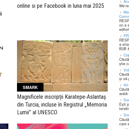
Acc
online si pe Facebook in luna mai 2025
We’re
Med
i
Comm
RESPO
on a 
editor
PR
RESPO
a stra
B2B &
Cop
Căută
știe c
Vi
Căută
și să
Art
SMARK
Căută
arată 
Magnificele inscripții Karatepe-Aslantaș
Soc
din Turcia, incluse în Registrul „Memoria
Ești 
tendin
Lumii” al UNESCO
Soc
Căută
care 