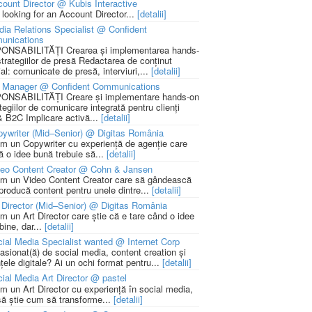
ount Director @ Kubis Interactive
 looking for an Account Director...
[detalii]
ia Relations Specialist @ Confident
unications
NSABILITĂȚI Crearea și implementarea hands-
strategiilor de presă Redactarea de conținut
ial: comunicate de presă, interviuri,...
[detalii]
 Manager @ Confident Communications
NSABILITĂȚI Creare și implementare hands-on
tegiilor de comunicare integrată pentru clienți
 B2C Implicare activă...
[detalii]
ywriter (Mid–Senior) @ Digitas România
m un Copywriter cu experiență de agenție care
ă o idee bună trebuie să...
[detalii]
deo Content Creator @ Cohn & Jansen
m un Video Content Creator care să gândească
 producă content pentru unele dintre...
[detalii]
 Director (Mid–Senior) @ Digitas România
m un Art Director care știe că e tare când o idee
bine, dar...
[detalii]
ial Media Specialist wanted @ Internet Corp
pasionat(ă) de social media, content creation și
țele digitale? Ai un ochi format pentru...
[detalii]
ial Media Art Director @ pastel
m un Art Director cu experiență în social media,
să știe cum să transforme...
[detalii]