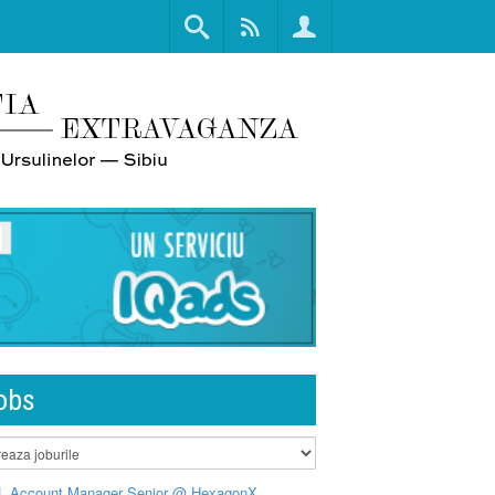
obs
L Account Manager Senior @ HexagonX