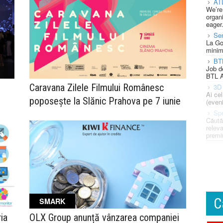
AT
We’re
organi
eager
Se
La Go
minim
BT
Job d
BTL A
Caravana Zilele Filmului Românesc
3D 
Ai ce
poposește la Slănic Prahova pe 7 iunie
(eveni
Spe
Căută
releva
premi
C
SMARK
ia
OLX Group anunță vânzarea companiei