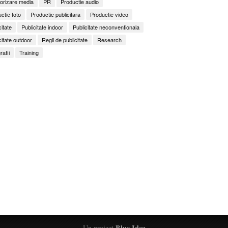
orizare media
PR
Productie audio
ctie foto
Productie publicitara
Productie video
citate
Publicitate indoor
Publicitate neconventionala
citate outdoor
Regii de publicitate
Research
rafii
Training
Blue Idea
Un proiect