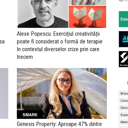
Alexe Popescu: Exercițiul creativității
psa
poate fi considerat o formă de terapie
în contextul diverselor crize prin care
trecem
Brand
Consu
Dezv
SMARK
Exper
Marke
Genesis Property: Aproape 47% dintre