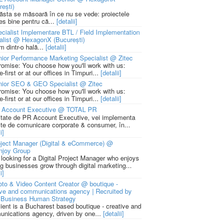
rești)
 ăsta se măsoară în ce nu se vede: proiectele
ies bine pentru că...
[detalii]
cialist Implementare BTL / Field Implementation
alist @ HexagonX (București)
m dintr-o hală...
[detalii]
ior Performance Marketing Specialist @ Zitec
romise: You choose how you'll work with us:
-first or at our offices in Timpuri...
[detalii]
nior SEO & GEO Specialist @ Zitec
romise: You choose how you'll work with us:
-first or at our offices in Timpuri...
[detalii]
 Account Executive @ TOTAL PR
litate de PR Account Executive, vei implementa
cte de comunicare corporate & consumer, în...
i]
ject Manager (Digital & eCommerce) @
njoy Group
 looking for a Digital Project Manager who enjoys
ng businesses grow through digital marketing...
i]
to & Video Content Creator @ boutique -
ive and communications agency | Recruited by
Business Human Strategy
lient is a Bucharest based boutique - creative and
nications agency, driven by one...
[detalii]