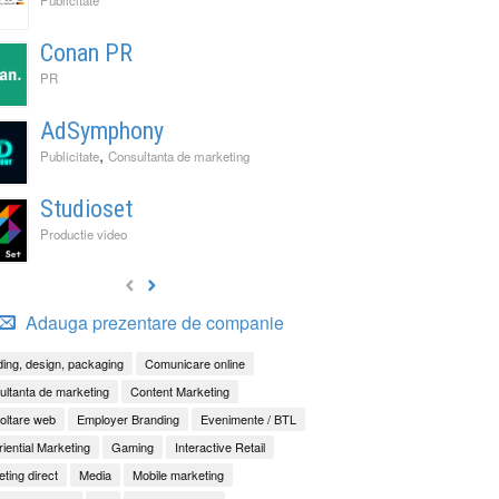
Conan PR
PR
AdSymphony
,
Publicitate
Consultanta de marketing
Studioset
Productie video
Adauga prezentare de companie
ing, design, packaging
Comunicare online
ltanta de marketing
Content Marketing
oltare web
Employer Branding
Evenimente / BTL
iential Marketing
Gaming
Interactive Retail
ting direct
Media
Mobile marketing