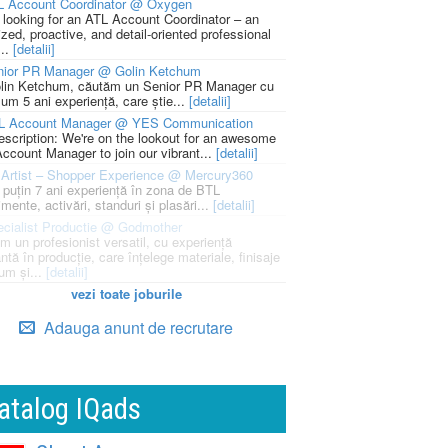
L Account Coordinator @ Oxygen
 looking for an ATL Account Coordinator – an
zed, proactive, and detail-oriented professional
...
[detalii]
nior PR Manager @ Golin Ketchum
lin Ketchum, căutăm un Senior PR Manager cu
um 5 ani experiență, care știe...
[detalii]
L Account Manager @ YES Communication
escription: We're on the lookout for an awesome
ccount Manager to join our vibrant...
[detalii]
Artist – Shopper Experience @ Mercury360
l puțin 7 ani experiență în zona de BTL
mente, activări, standuri și plasări...
[detalii]
cialist Productie @ Godmother
m un profesionist versatil, cu experiență
ntă în producție, care înțelege materiale, finisaje
um și...
[detalii]
vezi toate joburile
Adauga anunt de recrutare
atalog IQads