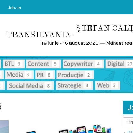
Job-uri
6
J
BT