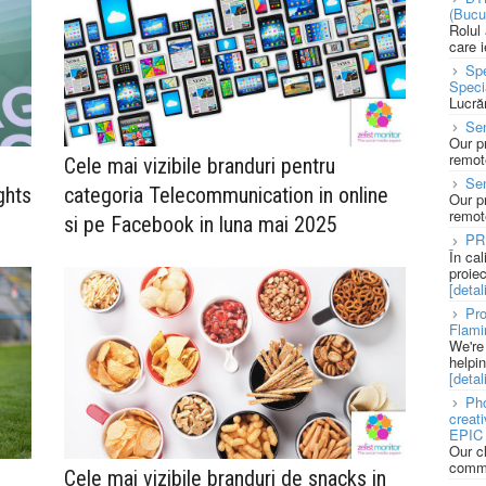
(Bucu
Rolul
care 
Spe
Speci
Lucră
Sen
Our p
remote
Cele mai vizibile branduri pentru
Se
ghts
categoria Telecommunication in online
Our p
remote
si pe Facebook in luna mai 2025
PR
În ca
proie
[detali
Pro
Flami
We're
helpi
[detali
Pho
creat
EPIC 
Our c
commu
Cele mai vizibile branduri de snacks in