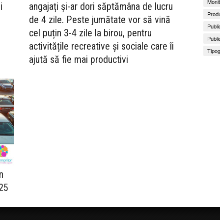
Monit
i
angajați și-ar dori săptămâna de lucru
Produ
de 4 zile. Peste jumătate vor să vină
Publi
cel puțin 3-4 zile la birou, pentru
Publi
activitățile recreative și sociale care îi
Tipog
ajută să fie mai productivi
n
025