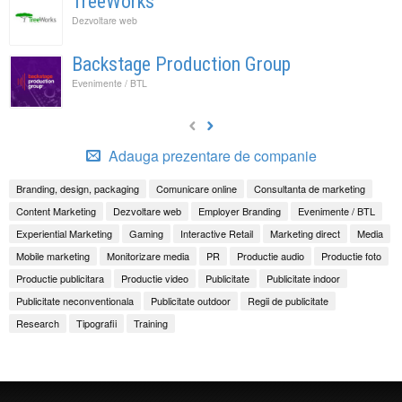
TreeWorks
Dezvoltare web
Backstage Production Group
Evenimente / BTL
Adauga prezentare de companie
Branding, design, packaging
Comunicare online
Consultanta de marketing
Content Marketing
Dezvoltare web
Employer Branding
Evenimente / BTL
Experiential Marketing
Gaming
Interactive Retail
Marketing direct
Media
Mobile marketing
Monitorizare media
PR
Productie audio
Productie foto
Productie publicitara
Productie video
Publicitate
Publicitate indoor
Publicitate neconventionala
Publicitate outdoor
Regii de publicitate
Research
Tipografii
Training