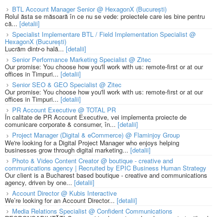
BTL Account Manager Senior @ HexagonX (București)
Rolul ăsta se măsoară în ce nu se vede: proiectele care ies bine pentru
că...
[detalii]
Specialist Implementare BTL / Field Implementation Specialist @
HexagonX (București)
Lucrăm dintr-o hală...
[detalii]
Senior Performance Marketing Specialist @ Zitec
Our promise: You choose how you'll work with us: remote-first or at our
offices in Timpuri...
[detalii]
Senior SEO & GEO Specialist @ Zitec
Our promise: You choose how you'll work with us: remote-first or at our
offices in Timpuri...
[detalii]
PR Account Executive @ TOTAL PR
În calitate de PR Account Executive, vei implementa proiecte de
comunicare corporate & consumer, în...
[detalii]
Project Manager (Digital & eCommerce) @ Flaminjoy Group
We're looking for a Digital Project Manager who enjoys helping
businesses grow through digital marketing...
[detalii]
Photo & Video Content Creator @ boutique - creative and
communications agency | Recruited by EPIC Business Human Strategy
Our client is a Bucharest based boutique - creative and communications
agency, driven by one...
[detalii]
Account Director @ Kubis Interactive
We’re looking for an Account Director...
[detalii]
Media Relations Specialist @ Confident Communications