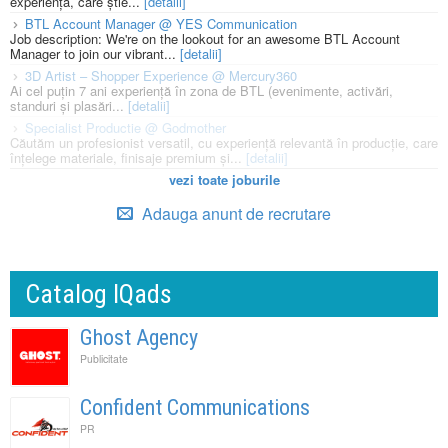
experiență, care știe...
[detalii]
BTL Account Manager @ YES Communication
Job description: We're on the lookout for an awesome BTL Account
Manager to join our vibrant...
[detalii]
3D Artist – Shopper Experience @ Mercury360
Ai cel puțin 7 ani experiență în zona de BTL (evenimente, activări,
standuri și plasări...
[detalii]
Specialist Productie @ Godmother
Căutăm un profesionist versatil, cu experiență relevantă în producție, care
înțelege materiale, finisaje premium și...
[detalii]
vezi toate joburile
Adauga anunt de recrutare
Catalog IQads
Ghost Agency
Publicitate
Confident Communications
PR