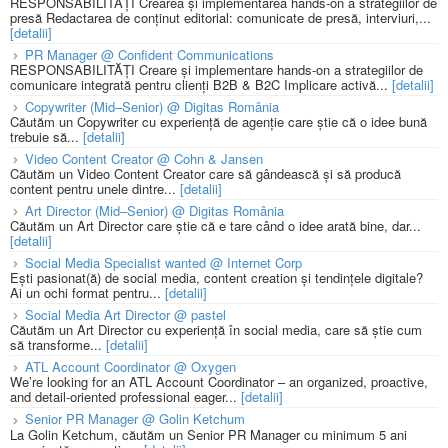
RESPONSABILITĂȚI Crearea și implementarea hands-on a strategiilor de
presă Redactarea de conținut editorial: comunicate de presă, interviuri,...
[detalii]
PR Manager @ Confident Communications
RESPONSABILITĂȚI Creare și implementare hands-on a strategiilor de
comunicare integrată pentru clienți B2B & B2C Implicare activă...
[detalii]
Copywriter (Mid–Senior) @ Digitas România
Căutăm un Copywriter cu experiență de agenție care știe că o idee bună
trebuie să...
[detalii]
Video Content Creator @ Cohn & Jansen
Căutăm un Video Content Creator care să gândească și să producă
content pentru unele dintre...
[detalii]
Art Director (Mid–Senior) @ Digitas România
Căutăm un Art Director care știe că e tare când o idee arată bine, dar...
[detalii]
Social Media Specialist wanted @ Internet Corp
Ești pasionat(ă) de social media, content creation și tendințele digitale?
Ai un ochi format pentru...
[detalii]
Social Media Art Director @ pastel
Căutăm un Art Director cu experiență în social media, care să știe cum
să transforme...
[detalii]
ATL Account Coordinator @ Oxygen
We’re looking for an ATL Account Coordinator – an organized, proactive,
and detail-oriented professional eager...
[detalii]
Senior PR Manager @ Golin Ketchum
La Golin Ketchum, căutăm un Senior PR Manager cu minimum 5 ani