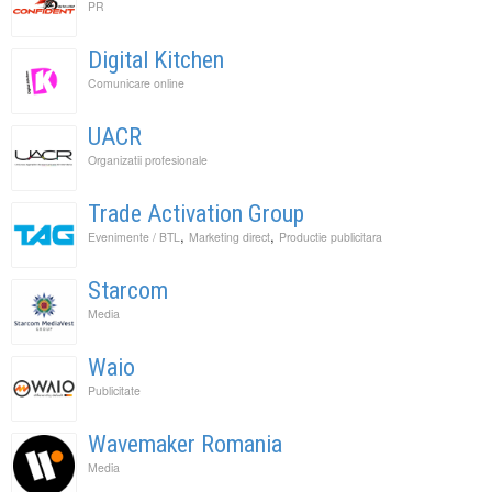
PR
Digital Kitchen
Comunicare online
UACR
Organizatii profesionale
Trade Activation Group
,
,
Evenimente / BTL
Marketing direct
Productie publicitara
Starcom
Media
Waio
Publicitate
Wavemaker Romania
Media