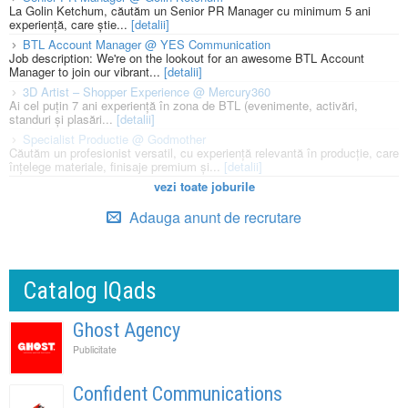
La Golin Ketchum, căutăm un Senior PR Manager cu minimum 5 ani
experiență, care știe...
[detalii]
BTL Account Manager @ YES Communication
Job description: We're on the lookout for an awesome BTL Account
Manager to join our vibrant...
[detalii]
3D Artist – Shopper Experience @ Mercury360
Ai cel puțin 7 ani experiență în zona de BTL (evenimente, activări,
standuri și plasări...
[detalii]
Specialist Productie @ Godmother
Căutăm un profesionist versatil, cu experiență relevantă în producție, care
înțelege materiale, finisaje premium și...
[detalii]
vezi toate joburile
Adauga anunt de recrutare
Catalog IQads
Ghost Agency
Publicitate
Confident Communications