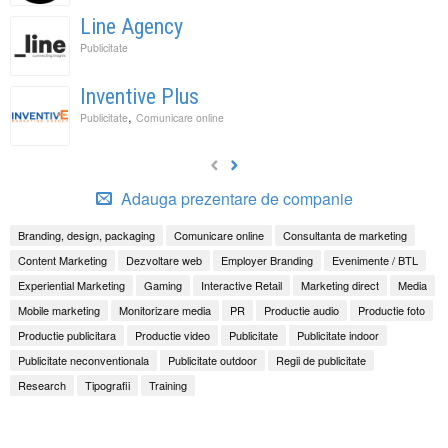
Line Agency
Publicitate
Inventive Plus
,
Publicitate
Comunicare online
Adauga prezentare de companie
Branding, design, packaging
Comunicare online
Consultanta de marketing
Content Marketing
Dezvoltare web
Employer Branding
Evenimente / BTL
Experiential Marketing
Gaming
Interactive Retail
Marketing direct
Media
Mobile marketing
Monitorizare media
PR
Productie audio
Productie foto
Productie publicitara
Productie video
Publicitate
Publicitate indoor
Publicitate neconventionala
Publicitate outdoor
Regii de publicitate
Research
Tipografii
Training