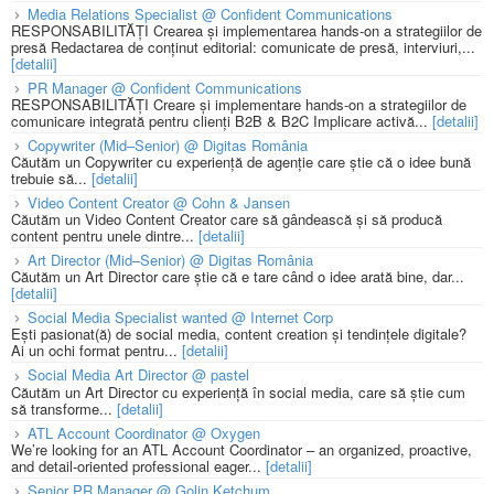
Media Relations Specialist @ Confident Communications
RESPONSABILITĂȚI Crearea și implementarea hands-on a strategiilor de
presă Redactarea de conținut editorial: comunicate de presă, interviuri,...
[detalii]
PR Manager @ Confident Communications
RESPONSABILITĂȚI Creare și implementare hands-on a strategiilor de
comunicare integrată pentru clienți B2B & B2C Implicare activă...
[detalii]
Copywriter (Mid–Senior) @ Digitas România
Căutăm un Copywriter cu experiență de agenție care știe că o idee bună
trebuie să...
[detalii]
Video Content Creator @ Cohn & Jansen
Căutăm un Video Content Creator care să gândească și să producă
content pentru unele dintre...
[detalii]
Art Director (Mid–Senior) @ Digitas România
Căutăm un Art Director care știe că e tare când o idee arată bine, dar...
[detalii]
Social Media Specialist wanted @ Internet Corp
Ești pasionat(ă) de social media, content creation și tendințele digitale?
Ai un ochi format pentru...
[detalii]
Social Media Art Director @ pastel
Căutăm un Art Director cu experiență în social media, care să știe cum
să transforme...
[detalii]
ATL Account Coordinator @ Oxygen
We’re looking for an ATL Account Coordinator – an organized, proactive,
and detail-oriented professional eager...
[detalii]
Senior PR Manager @ Golin Ketchum