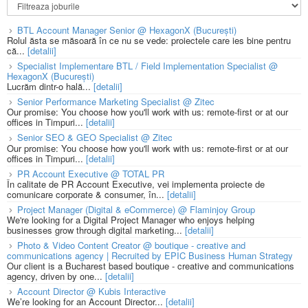
BTL Account Manager Senior @ HexagonX (București)
Rolul ăsta se măsoară în ce nu se vede: proiectele care ies bine pentru
că...
[detalii]
Specialist Implementare BTL / Field Implementation Specialist @
HexagonX (București)
Lucrăm dintr-o hală...
[detalii]
Senior Performance Marketing Specialist @ Zitec
Our promise: You choose how you'll work with us: remote-first or at our
offices in Timpuri...
[detalii]
Senior SEO & GEO Specialist @ Zitec
Our promise: You choose how you'll work with us: remote-first or at our
offices in Timpuri...
[detalii]
PR Account Executive @ TOTAL PR
În calitate de PR Account Executive, vei implementa proiecte de
comunicare corporate & consumer, în...
[detalii]
Project Manager (Digital & eCommerce) @ Flaminjoy Group
We're looking for a Digital Project Manager who enjoys helping
businesses grow through digital marketing...
[detalii]
Photo & Video Content Creator @ boutique - creative and
communications agency | Recruited by EPIC Business Human Strategy
Our client is a Bucharest based boutique - creative and communications
agency, driven by one...
[detalii]
Account Director @ Kubis Interactive
We’re looking for an Account Director...
[detalii]