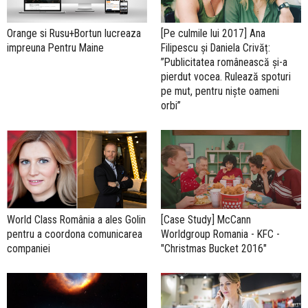
Orange si Rusu+Bortun lucreaza
[Pe culmile lui 2017] Ana
impreuna Pentru Maine
Filipescu și Daniela Crivăț:
”Publicitatea românească și-a
pierdut vocea. Rulează spoturi
pe mut, pentru niște oameni
orbi”
World Class România a ales Golin
[Case Study] McCann
pentru a coordona comunicarea
Worldgroup Romania - KFC -
companiei
"Christmas Bucket 2016"