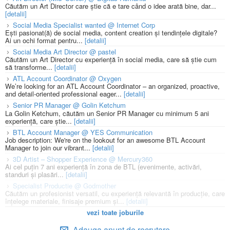
Căutăm un Art Director care știe că e tare când o idee arată bine, dar...
[detalii]
Social Media Specialist wanted @ Internet Corp
Ești pasionat(ă) de social media, content creation și tendințele digitale?
Ai un ochi format pentru...
[detalii]
Social Media Art Director @ pastel
Căutăm un Art Director cu experiență în social media, care să știe cum
să transforme...
[detalii]
ATL Account Coordinator @ Oxygen
We’re looking for an ATL Account Coordinator – an organized, proactive,
and detail-oriented professional eager...
[detalii]
Senior PR Manager @ Golin Ketchum
La Golin Ketchum, căutăm un Senior PR Manager cu minimum 5 ani
experiență, care știe...
[detalii]
BTL Account Manager @ YES Communication
Job description: We're on the lookout for an awesome BTL Account
Manager to join our vibrant...
[detalii]
3D Artist – Shopper Experience @ Mercury360
Ai cel puțin 7 ani experiență în zona de BTL (evenimente, activări,
standuri și plasări...
[detalii]
Specialist Productie @ Godmother
Căutăm un profesionist versatil, cu experiență relevantă în producție, care
înțelege materiale, finisaje premium și...
[detalii]
vezi toate joburile
Adauga anunt de recrutare