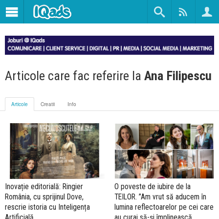
Articole care fac referire la
Ana Filipescu
Articole
Creatii
Info
Inovație editorială: Ringier
O poveste de iubire de la
România, cu sprijinul Dove,
TEILOR. ”Am vrut să aducem în
rescrie istoria cu Inteligența
lumina reflectoarelor pe cei care
Artificială
au curaj să-și împlinească