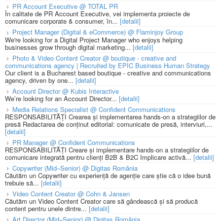
PR Account Executive @ TOTAL PR
În calitate de PR Account Executive, vei implementa proiecte de
comunicare corporate & consumer, în...
[detalii]
Project Manager (Digital & eCommerce) @ Flaminjoy Group
We're looking for a Digital Project Manager who enjoys helping
businesses grow through digital marketing...
[detalii]
Photo & Video Content Creator @ boutique - creative and
communications agency | Recruited by EPIC Business Human Strategy
Our client is a Bucharest based boutique - creative and communications
agency, driven by one...
[detalii]
Account Director @ Kubis Interactive
We’re looking for an Account Director...
[detalii]
Media Relations Specialist @ Confident Communications
RESPONSABILITĂȚI Crearea și implementarea hands-on a strategiilor de
presă Redactarea de conținut editorial: comunicate de presă, interviuri,...
[detalii]
PR Manager @ Confident Communications
RESPONSABILITĂȚI Creare și implementare hands-on a strategiilor de
comunicare integrată pentru clienți B2B & B2C Implicare activă...
[detalii]
Copywriter (Mid–Senior) @ Digitas România
Căutăm un Copywriter cu experiență de agenție care știe că o idee bună
trebuie să...
[detalii]
Video Content Creator @ Cohn & Jansen
Căutăm un Video Content Creator care să gândească și să producă
content pentru unele dintre...
[detalii]
Art Director (Mid–Senior) @ Digitas România