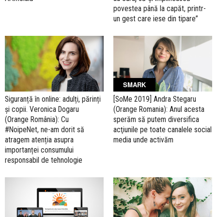
povestea până la capăt, printr-
un gest care iese din tipare”
SMARK
Siguranță în online: adulți, părinți
[SoMe 2019] Andra Stegaru
și copii. Veronica Dogaru
(Orange Romania): Anul acesta
(Orange România): Cu
sperăm să putem diversifica
#NoipeNet, ne-am dorit să
acţiunile pe toate canalele social
atragem atenția asupra
media unde activăm
importanței consumului
responsabil de tehnologie