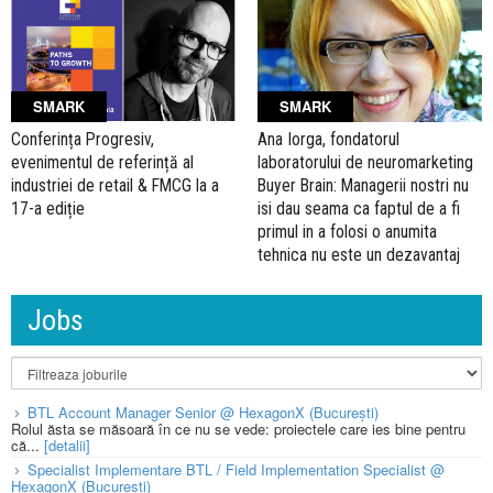
SMARK
SMARK
Conferința Progresiv,
Ana Iorga, fondatorul
evenimentul de referință al
laboratorului de neuromarketing
industriei de retail & FMCG la a
Buyer Brain: Managerii nostri nu
17-a ediție
isi dau seama ca faptul de a fi
primul in a folosi o anumita
tehnica nu este un dezavantaj
Jobs
BTL Account Manager Senior @ HexagonX (București)
Rolul ăsta se măsoară în ce nu se vede: proiectele care ies bine pentru
că...
[detalii]
Specialist Implementare BTL / Field Implementation Specialist @
HexagonX (București)