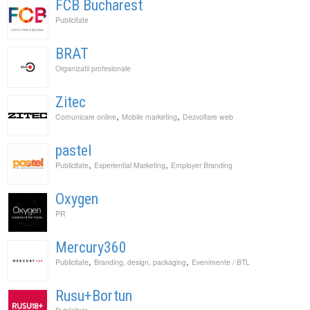
FCB Bucharest
Publicitate
BRAT
Organizatii profesionale
Zitec
,
,
Comunicare online
Mobile marketing
Dezvoltare web
pastel
,
,
Publicitate
Experiential Marketing
Employer Branding
Oxygen
PR
Mercury360
,
,
Publicitate
Branding, design, packaging
Evenimente / BTL
Rusu+Bortun