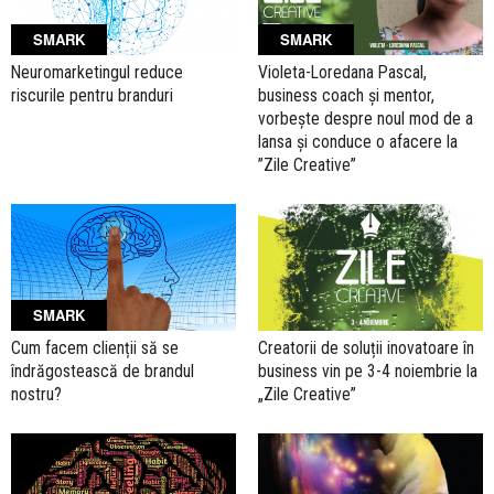
SMARK
SMARK
Neuromarketingul reduce
Violeta-Loredana Pascal,
riscurile pentru branduri
business coach şi mentor,
vorbește despre noul mod de a
lansa și conduce o afacere la
”Zile Creative”
SMARK
Cum facem clienții să se
Creatorii de soluții inovatoare în
îndrăgostească de brandul
business vin pe 3-4 noiembrie la
nostru?
„Zile Creative”