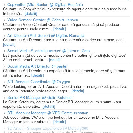
Copywriter (Mid–Senior) @ Digitas România
Căutăm un Copywriter cu experiență de agenție care știe că o idee bună
trebuie să...
[detalii]
Video Content Creator @ Cohn & Jansen
Căutăm un Video Content Creator care să gândească și să producă
content pentru unele dintre...
[detalii]
Art Director (Mid–Senior) @ Digitas România
Căutăm un Art Director care știe că e tare când o idee arată bine, dar...
[detalii]
Social Media Specialist wanted @ Internet Corp
Ești pasionat(ă) de social media, content creation și tendințele digitale?
Ai un ochi format pentru...
[detalii]
Social Media Art Director @ pastel
Căutăm un Art Director cu experiență în social media, care să știe cum
să transforme...
[detalii]
ATL Account Coordinator @ Oxygen
We’re looking for an ATL Account Coordinator – an organized, proactive,
and detail-oriented professional eager...
[detalii]
Senior PR Manager @ Golin Ketchum
La Golin Ketchum, căutăm un Senior PR Manager cu minimum 5 ani
experiență, care știe...
[detalii]
BTL Account Manager @ YES Communication
Job description: We're on the lookout for an awesome BTL Account
Manager to join our vibrant...
[detalii]
3D Artist – Shopper Experience @ Mercury360
Ai cel puțin 7 ani experiență în zona de BTL (evenimente, activări,