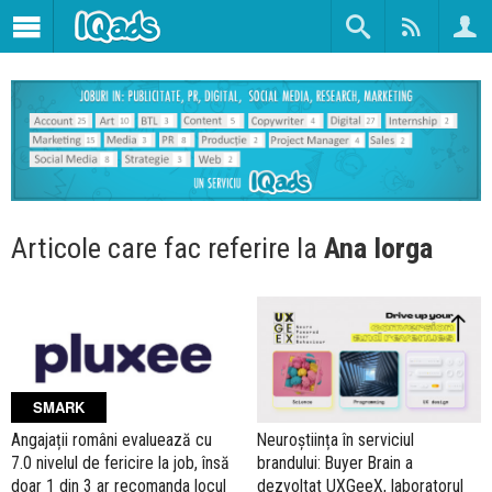
Articole care fac referire la
Ana Iorga
SMARK
Angajații români evaluează cu
Neuroștiința în serviciul
7.0 nivelul de fericire la job, însă
brandului: Buyer Brain a
doar 1 din 3 ar recomanda locul
dezvoltat UXGeeX, laboratorul