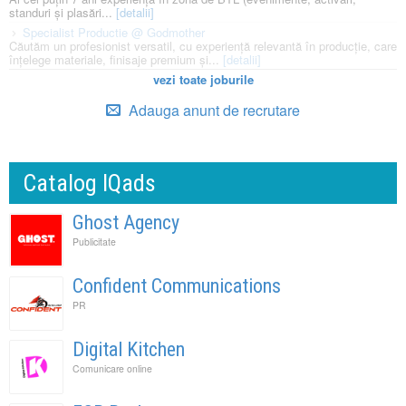
standuri și plasări...
[detalii]
Specialist Productie @ Godmother
Căutăm un profesionist versatil, cu experiență relevantă în producție, care
înțelege materiale, finisaje premium și...
[detalii]
vezi toate joburile
Adauga anunt de recrutare
Catalog IQads
Ghost Agency
Publicitate
Confident Communications
PR
Digital Kitchen
Comunicare online