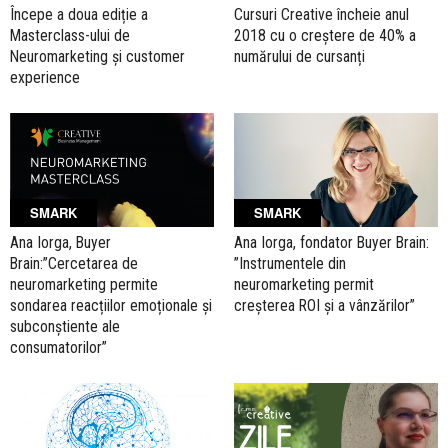
Începe a doua ediție a
Cursuri Creative încheie anul
Masterclass-ului de
2018 cu o creștere de 40% a
Neuromarketing și customer
numărului de cursanți
experience
SMARK
SMARK
Ana Iorga, Buyer
Ana Iorga, fondator Buyer Brain:
Brain:”Cercetarea de
”Instrumentele din
neuromarketing permite
neuromarketing permit
sondarea reacțiilor emoționale și
creșterea ROI și a vânzărilor”
subconștiente ale
consumatorilor”