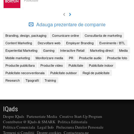
Publicitate
Adauga prezentare de companie
Branding, design, packaging
Comunicare online
Consultanta de marketing
Content Marketing
Dezvoltare web
Employer Branding
Evenimente / BTL
Experiential Marketing
Gaming
Interactive Retail
Marketing direct
Media
Mobile marketing
Monitorizare media
PR
Productie audio
Productie foto
Productie publicitara
Productie video
Publicitate
Publicitate indoor
Publicitate neconventionala
Publicitate outdoor
Regii de publicitate
Research
Tipografii
Training
IQads
Despre IQads
Parteneriate Media
Creative Start-Up Program
Contributor @ IQads & SMARK
Politica Editoriala
Politica Comerciala
Legal Info
Prelucrarea Datelor Personale
Termeni si Conditii
Despre cookies
Contacteaza-ne