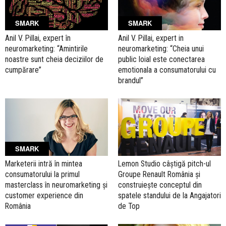
SMARK
SMARK
Anil V. Pillai, expert în
Anil V. Pillai, expert in
neuromarketing: “Amintirile
neuromarketing: “Cheia unui
noastre sunt cheia deciziilor de
public loial este conectarea
cumpărare”
emotionala a consumatorului cu
brandul”
SMARK
Marketerii intră în mintea
Lemon Studio câștigă pitch-ul
consumatorului la primul
Groupe Renault România și
masterclass în neuromarketing și
construiește conceptul din
customer experience din
spatele standului de la Angajatori
România
de Top