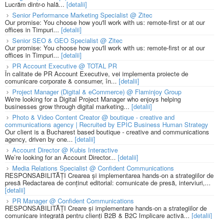
Lucrăm dintr-o hală...
[detalii]
Senior Performance Marketing Specialist @ Zitec
Our promise: You choose how you'll work with us: remote-first or at our
offices in Timpuri...
[detalii]
Senior SEO & GEO Specialist @ Zitec
Our promise: You choose how you'll work with us: remote-first or at our
offices in Timpuri...
[detalii]
PR Account Executive @ TOTAL PR
În calitate de PR Account Executive, vei implementa proiecte de
comunicare corporate & consumer, în...
[detalii]
Project Manager (Digital & eCommerce) @ Flaminjoy Group
We're looking for a Digital Project Manager who enjoys helping
businesses grow through digital marketing...
[detalii]
Photo & Video Content Creator @ boutique - creative and
communications agency | Recruited by EPIC Business Human Strategy
Our client is a Bucharest based boutique - creative and communications
agency, driven by one...
[detalii]
Account Director @ Kubis Interactive
We’re looking for an Account Director...
[detalii]
Media Relations Specialist @ Confident Communications
RESPONSABILITĂȚI Crearea și implementarea hands-on a strategiilor de
presă Redactarea de conținut editorial: comunicate de presă, interviuri,...
[detalii]
PR Manager @ Confident Communications
RESPONSABILITĂȚI Creare și implementare hands-on a strategiilor de
comunicare integrată pentru clienți B2B & B2C Implicare activă...
[detalii]