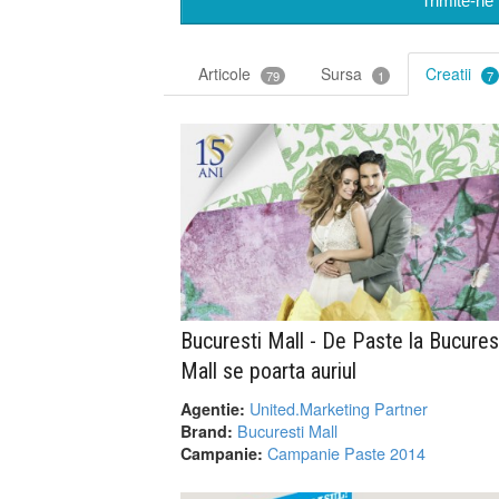
Trimite-ne 
Articole
Sursa
Creatii
79
1
7
Bucuresti Mall - De Paste la Bucures
Mall se poarta auriul
United.Marketing Partner
Agentie:
Bucuresti Mall
Brand:
Campanie Paste 2014
Campanie: