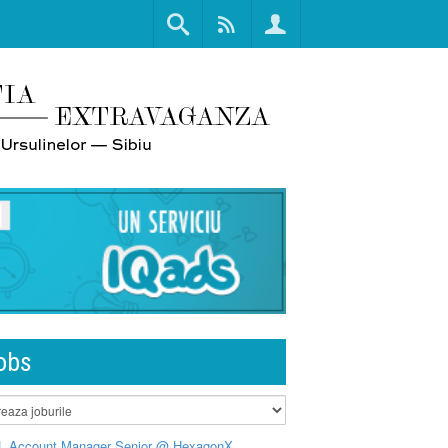
obs
L Account Manager Senior @ HexagonX