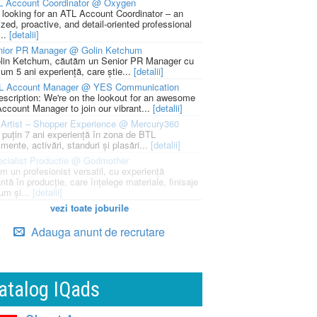
L Account Coordinator @ Oxygen
 looking for an ATL Account Coordinator – an
zed, proactive, and detail-oriented professional
...
[detalii]
nior PR Manager @ Golin Ketchum
lin Ketchum, căutăm un Senior PR Manager cu
um 5 ani experiență, care știe...
[detalii]
L Account Manager @ YES Communication
escription: We're on the lookout for an awesome
ccount Manager to join our vibrant...
[detalii]
Artist – Shopper Experience @ Mercury360
l puțin 7 ani experiență în zona de BTL
mente, activări, standuri și plasări...
[detalii]
cialist Productie @ Godmother
m un profesionist versatil, cu experiență
ntă în producție, care înțelege materiale, finisaje
um și...
[detalii]
vezi toate joburile
Adauga anunt de recrutare
atalog IQads