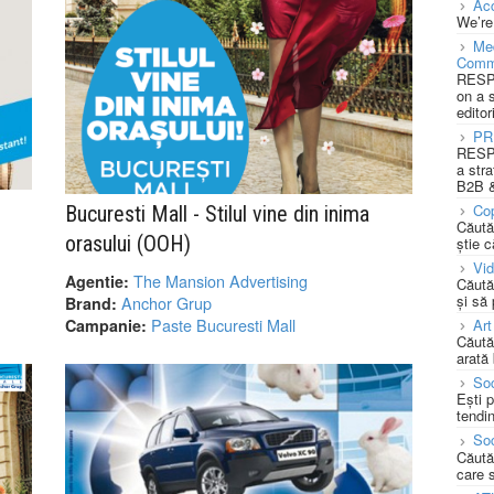
Acc
We’re
Med
Comm
RESPO
on a 
editor
PR
RESPO
a stra
B2B &
Cop
Bucuresti Mall - Stilul vine din inima
Căută
orasului (OOH)
știe c
Vi
The Mansion Advertising
Agentie:
Căută
și să
Anchor Grup
Brand:
Paste Bucuresti Mall
Art
Campanie:
Căută
arată 
Soc
Ești 
tendin
Soc
Căută
care 