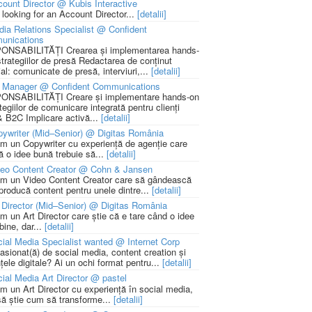
ount Director @ Kubis Interactive
 looking for an Account Director...
[detalii]
ia Relations Specialist @ Confident
unications
NSABILITĂȚI Crearea și implementarea hands-
strategiilor de presă Redactarea de conținut
ial: comunicate de presă, interviuri,...
[detalii]
 Manager @ Confident Communications
NSABILITĂȚI Creare și implementare hands-on
tegiilor de comunicare integrată pentru clienți
 B2C Implicare activă...
[detalii]
ywriter (Mid–Senior) @ Digitas România
m un Copywriter cu experiență de agenție care
ă o idee bună trebuie să...
[detalii]
deo Content Creator @ Cohn & Jansen
m un Video Content Creator care să gândească
 producă content pentru unele dintre...
[detalii]
 Director (Mid–Senior) @ Digitas România
m un Art Director care știe că e tare când o idee
bine, dar...
[detalii]
ial Media Specialist wanted @ Internet Corp
pasionat(ă) de social media, content creation și
țele digitale? Ai un ochi format pentru...
[detalii]
ial Media Art Director @ pastel
m un Art Director cu experiență în social media,
să știe cum să transforme...
[detalii]