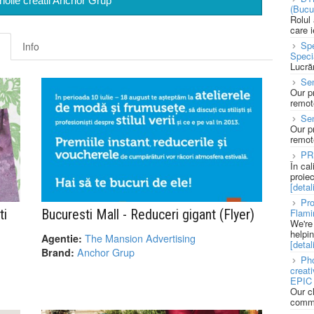
noile creatii Anchor Grup
(Bucu
Rolul
care 
Spe
Info
Speci
Lucră
Sen
Our p
remote
Se
Our p
remote
PR
În ca
proie
[detali
Pro
Flami
ti
Bucuresti Mall - Reduceri gigant (Flyer)
We're
helpi
The Mansion Advertising
Agentie:
[detali
Anchor Grup
Brand:
Pho
creat
EPIC 
Our c
commu