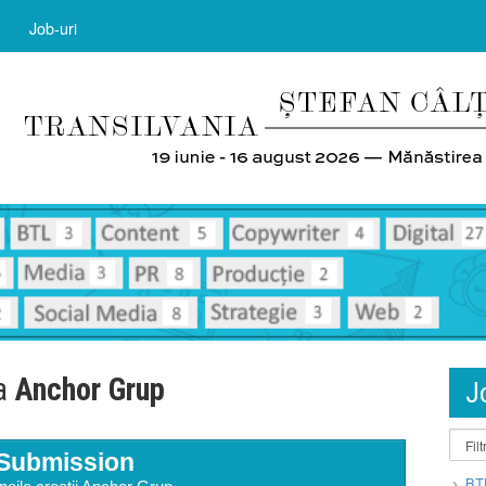
Job-uri
la
Anchor Grup
J
Submission
BT