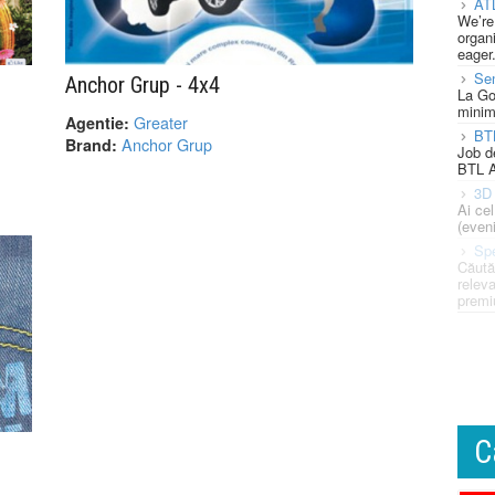
AT
We’re
organi
eager
Se
Anchor Grup - 4x4
La Go
minim
Greater
Agentie:
BT
Anchor Grup
Brand:
Job d
BTL A
3D 
Ai ce
(eveni
Spe
Căută
releva
premi
C