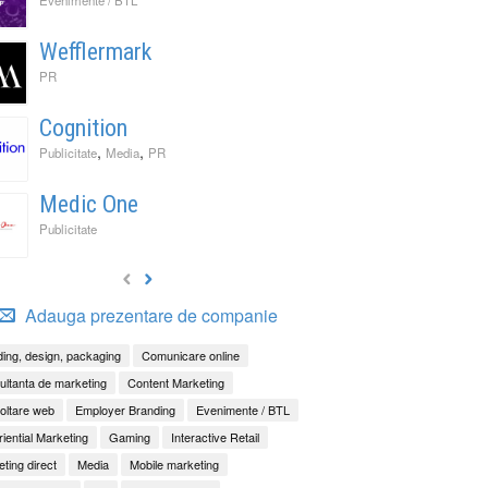
Wefflermark
PR
Cognition
,
,
Publicitate
Media
PR
Medic One
Publicitate
Adauga prezentare de companie
ing, design, packaging
Comunicare online
ltanta de marketing
Content Marketing
oltare web
Employer Branding
Evenimente / BTL
iential Marketing
Gaming
Interactive Retail
ting direct
Media
Mobile marketing