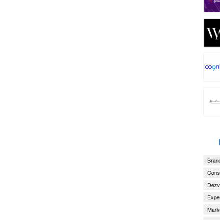
Brand
Consu
Dezv
Exper
Marke