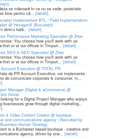
rești)
 ăsta se măsoară în ce nu se vede: proiectele
ies bine pentru că...
[detalii]
cialist Implementare BTL / Field Implementation
alist @ HexagonX (București)
m dintr-o hală...
[detalii]
ior Performance Marketing Specialist @ Zitec
romise: You choose how you'll work with us:
-first or at our offices in Timpuri...
[detalii]
nior SEO & GEO Specialist @ Zitec
romise: You choose how you'll work with us:
-first or at our offices in Timpuri...
[detalii]
 Account Executive @ TOTAL PR
litate de PR Account Executive, vei implementa
cte de comunicare corporate & consumer, în...
i]
ject Manager (Digital & eCommerce) @
njoy Group
 looking for a Digital Project Manager who enjoys
ng businesses grow through digital marketing...
i]
to & Video Content Creator @ boutique -
ive and communications agency | Recruited by
Business Human Strategy
lient is a Bucharest based boutique - creative and
nications agency, driven by one...
[detalii]