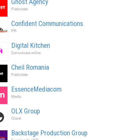
Ghost Agency
Publicitate
Confident Communications
PR
Digital Kitchen
Comunicare online
Cheil Romania
Publicitate
EssenceMediacom
Media
OLX Group
Clienti
Backstage Production Group
Evenimente / BTL