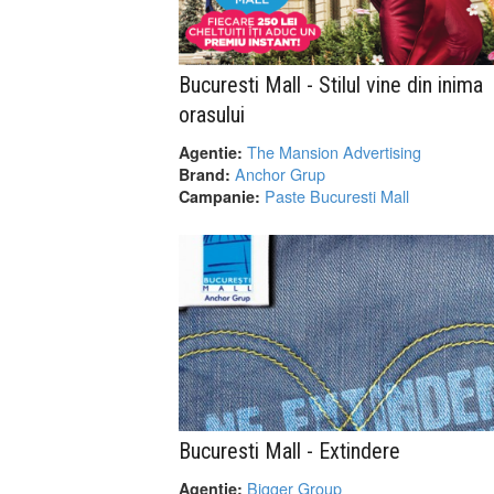
Bucuresti Mall - Stilul vine din inima
orasului
The Mansion Advertising
Agentie:
Anchor Grup
Brand:
Paste Bucuresti Mall
Campanie:
Bucuresti Mall - Extindere
Bigger Group
Agentie: