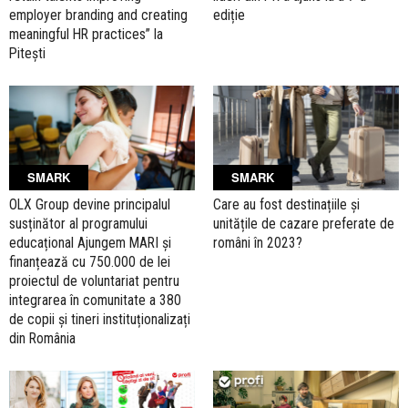
employer branding and creating
ediție
meaningful HR practices” la
Pitești
SMARK
SMARK
OLX Group devine principalul
Care au fost destinațiile și
susținător al programului
unitățile de cazare preferate de
educațional Ajungem MARI și
români în 2023?
finanțează cu 750.000 de lei
proiectul de voluntariat pentru
integrarea în comunitate a 380
de copii și tineri instituționalizați
din România