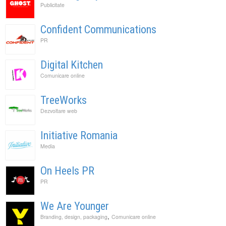
Publicitate
Confident Communications
PR
Digital Kitchen
Comunicare online
TreeWorks
Dezvoltare web
Initiative Romania
Media
On Heels PR
PR
We Are Younger
,
Branding, design, packaging
Comunicare online