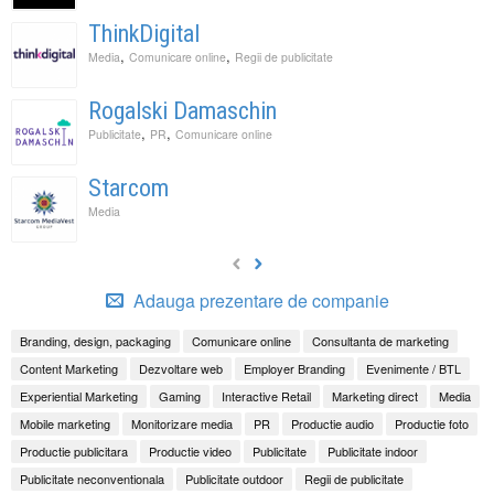
ThinkDigital
,
,
Media
Comunicare online
Regii de publicitate
Rogalski Damaschin
,
,
Publicitate
PR
Comunicare online
Starcom
Media
Adauga prezentare de companie
Branding, design, packaging
Comunicare online
Consultanta de marketing
Content Marketing
Dezvoltare web
Employer Branding
Evenimente / BTL
Experiential Marketing
Gaming
Interactive Retail
Marketing direct
Media
Mobile marketing
Monitorizare media
PR
Productie audio
Productie foto
Productie publicitara
Productie video
Publicitate
Publicitate indoor
Publicitate neconventionala
Publicitate outdoor
Regii de publicitate