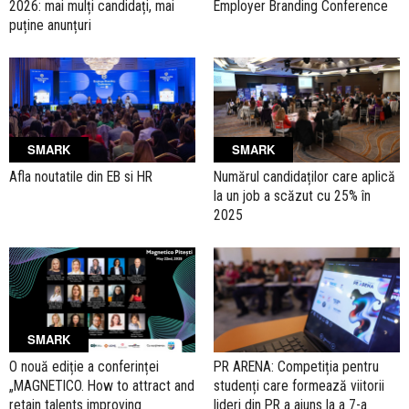
2026: mai mulți candidați, mai
Employer Branding Conference
puține anunțuri
SMARK
SMARK
Afla noutatile din EB si HR
Numărul candidaților care aplică
la un job a scăzut cu 25% în
2025
SMARK
O nouă ediție a conferinței
PR ARENA: Competiția pentru
„MAGNETICO. How to attract and
studenți care formează viitorii
retain talents improving
lideri din PR a ajuns la a 7-a