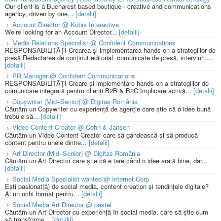
Our client is a Bucharest based boutique - creative and communications
agency, driven by one...
[detalii]
Account Director @ Kubis Interactive
We’re looking for an Account Director...
[detalii]
Media Relations Specialist @ Confident Communications
RESPONSABILITĂȚI Crearea și implementarea hands-on a strategiilor de
presă Redactarea de conținut editorial: comunicate de presă, interviuri,...
[detalii]
PR Manager @ Confident Communications
RESPONSABILITĂȚI Creare și implementare hands-on a strategiilor de
comunicare integrată pentru clienți B2B & B2C Implicare activă...
[detalii]
Copywriter (Mid–Senior) @ Digitas România
Căutăm un Copywriter cu experiență de agenție care știe că o idee bună
trebuie să...
[detalii]
Video Content Creator @ Cohn & Jansen
Căutăm un Video Content Creator care să gândească și să producă
content pentru unele dintre...
[detalii]
Art Director (Mid–Senior) @ Digitas România
Căutăm un Art Director care știe că e tare când o idee arată bine, dar...
[detalii]
Social Media Specialist wanted @ Internet Corp
Ești pasionat(ă) de social media, content creation și tendințele digitale?
Ai un ochi format pentru...
[detalii]
Social Media Art Director @ pastel
Căutăm un Art Director cu experiență în social media, care să știe cum
să transforme...
[detalii]