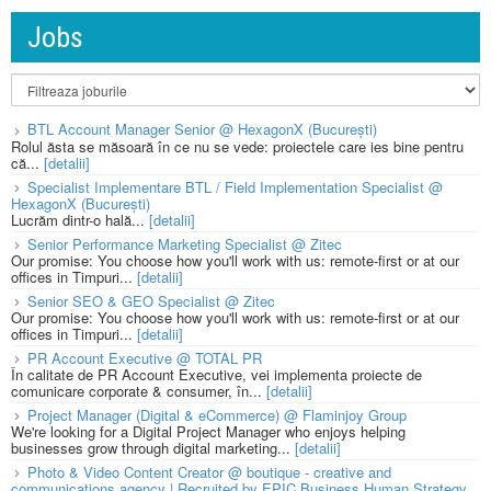
Jobs
BTL Account Manager Senior @ HexagonX (București)
Rolul ăsta se măsoară în ce nu se vede: proiectele care ies bine pentru
că...
[detalii]
Specialist Implementare BTL / Field Implementation Specialist @
HexagonX (București)
Lucrăm dintr-o hală...
[detalii]
Senior Performance Marketing Specialist @ Zitec
Our promise: You choose how you'll work with us: remote-first or at our
offices in Timpuri...
[detalii]
Senior SEO & GEO Specialist @ Zitec
Our promise: You choose how you'll work with us: remote-first or at our
offices in Timpuri...
[detalii]
PR Account Executive @ TOTAL PR
În calitate de PR Account Executive, vei implementa proiecte de
comunicare corporate & consumer, în...
[detalii]
Project Manager (Digital & eCommerce) @ Flaminjoy Group
We're looking for a Digital Project Manager who enjoys helping
businesses grow through digital marketing...
[detalii]
Photo & Video Content Creator @ boutique - creative and
communications agency | Recruited by EPIC Business Human Strategy