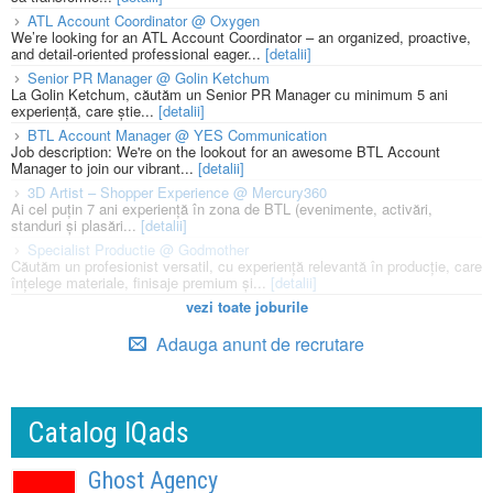
ATL Account Coordinator @ Oxygen
We’re looking for an ATL Account Coordinator – an organized, proactive,
and detail-oriented professional eager...
[detalii]
Senior PR Manager @ Golin Ketchum
La Golin Ketchum, căutăm un Senior PR Manager cu minimum 5 ani
experiență, care știe...
[detalii]
BTL Account Manager @ YES Communication
Job description: We're on the lookout for an awesome BTL Account
Manager to join our vibrant...
[detalii]
3D Artist – Shopper Experience @ Mercury360
Ai cel puțin 7 ani experiență în zona de BTL (evenimente, activări,
standuri și plasări...
[detalii]
Specialist Productie @ Godmother
Căutăm un profesionist versatil, cu experiență relevantă în producție, care
înțelege materiale, finisaje premium și...
[detalii]
vezi toate joburile
Adauga anunt de recrutare
Catalog IQads
Ghost Agency