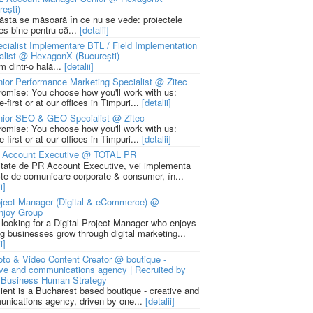
rești)
 ăsta se măsoară în ce nu se vede: proiectele
ies bine pentru că...
[detalii]
cialist Implementare BTL / Field Implementation
alist @ HexagonX (București)
m dintr-o hală...
[detalii]
ior Performance Marketing Specialist @ Zitec
romise: You choose how you'll work with us:
-first or at our offices in Timpuri...
[detalii]
nior SEO & GEO Specialist @ Zitec
romise: You choose how you'll work with us:
-first or at our offices in Timpuri...
[detalii]
 Account Executive @ TOTAL PR
litate de PR Account Executive, vei implementa
cte de comunicare corporate & consumer, în...
i]
ject Manager (Digital & eCommerce) @
njoy Group
 looking for a Digital Project Manager who enjoys
ng businesses grow through digital marketing...
i]
to & Video Content Creator @ boutique -
ive and communications agency | Recruited by
Business Human Strategy
lient is a Bucharest based boutique - creative and
nications agency, driven by one...
[detalii]