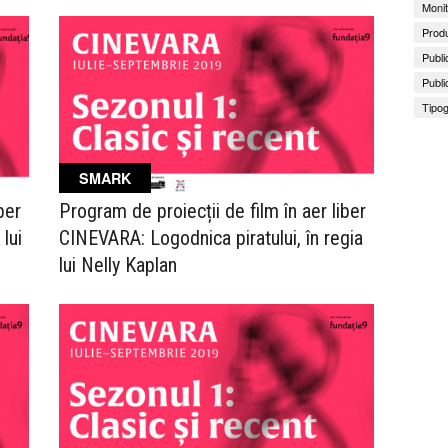
Monit
Produ
Publi
Publi
Tipog
SMARK
ber
Program de proiecții de film în aer liber
lui
CINEVARA: Logodnica piratului, în regia
lui Nelly Kaplan