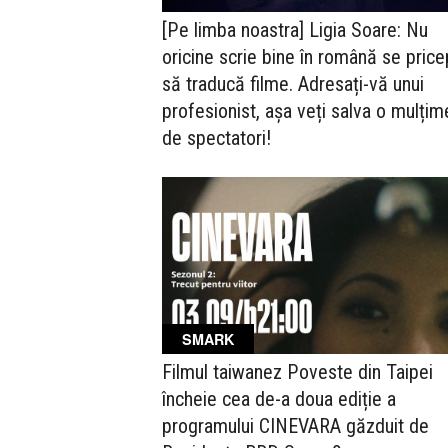
[Pe limba noastra] Ligia Soare: Nu
oricine scrie bine în română se pric
să traducă filme. Adresați-vă unui
profesionist, așa veți salva o mulțim
de spectatori!
SMARK
Filmul taiwanez Poveste din Taipei
încheie cea de-a doua ediție a
programului CINEVARA găzduit de