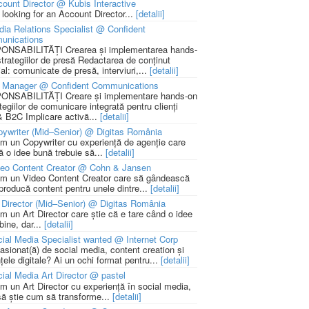
ount Director @ Kubis Interactive
 looking for an Account Director...
[detalii]
ia Relations Specialist @ Confident
unications
NSABILITĂȚI Crearea și implementarea hands-
strategiilor de presă Redactarea de conținut
ial: comunicate de presă, interviuri,...
[detalii]
 Manager @ Confident Communications
NSABILITĂȚI Creare și implementare hands-on
tegiilor de comunicare integrată pentru clienți
 B2C Implicare activă...
[detalii]
ywriter (Mid–Senior) @ Digitas România
m un Copywriter cu experiență de agenție care
ă o idee bună trebuie să...
[detalii]
deo Content Creator @ Cohn & Jansen
m un Video Content Creator care să gândească
 producă content pentru unele dintre...
[detalii]
 Director (Mid–Senior) @ Digitas România
m un Art Director care știe că e tare când o idee
bine, dar...
[detalii]
ial Media Specialist wanted @ Internet Corp
pasionat(ă) de social media, content creation și
țele digitale? Ai un ochi format pentru...
[detalii]
ial Media Art Director @ pastel
m un Art Director cu experiență în social media,
să știe cum să transforme...
[detalii]