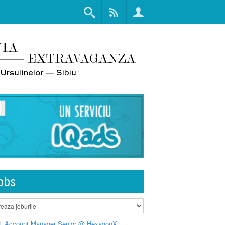
obs
L Account Manager Senior @ HexagonX