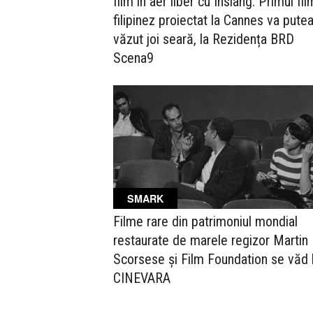
film în aer liber cu Insiang. Primul fil
filipinez proiectat la Cannes va putea
văzut joi seară, la Rezidența BRD
Scena9
SMARK
Filme rare din patrimoniul mondial
restaurate de marele regizor Martin
Scorsese și Film Foundation se văd 
CINEVARA