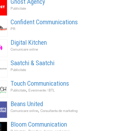
Ghost Agency
Publicitate
Confident Communications
PR
Digital Kitchen
Comunicare online
Saatchi & Saatchi
Publicitate
Touch Communications
,
Publicitate
Evenimente / BTL
Beans United
,
Comunicare online
Consultanta de marketing
Bloom Communication
,
,
Publicitate
Branding, design, packaging