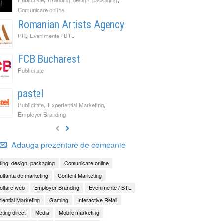
Comunicare online
Romanian Artists Agency
,
PR
Evenimente / BTL
FCB Bucharest
Publicitate
pastel
,
,
Publicitate
Experiential Marketing
Employer Branding
Adauga prezentare de companie
ing, design, packaging
Comunicare online
ltanta de marketing
Content Marketing
oltare web
Employer Branding
Evenimente / BTL
iential Marketing
Gaming
Interactive Retail
ting direct
Media
Mobile marketing