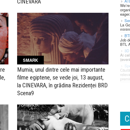
CINEVARA
AT
We’re
organi
eager
Se
La Go
minim
BT
Job d
BTL A
3D 
Ai ce
(eveni
SMARK
Spe
tre
Mumia, unul dintre cele mai importante
Căută
releva
le,
filme egiptene, se vede joi, 13 august,
premi
la CINEVARA, în grădina Rezidenței BRD
Scena9
C