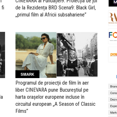
m
CINEVARA al Fundației9. Proiecția de joi
 fi
de la Rezidența BRD Scena9: Black Girl,
„primul film al Africii subsahariene”
SMARK
Programul de proiecții de film în aer
Brand
liber CINEVARA pune Bucureștiul pe
Consu
harta orașelor europene incluse în
la
Dezv
circuitul european „A Season of Classic
Exper
Films”
Marke