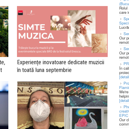
(Bucu
Rolul
care 
Spe
Speci
Lucră
Sen
Our p
remote
Se
Our p
remote
te,
Experiențe inovatoare dedicate muzicii
PR
În ca
t
în toată luna septembrie
proie
[detali
Pro
Flami
We're
helpi
[detali
Pho
creat
EPIC 
Our c
commu