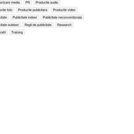
orizare media
PR
Productie audio
ctie foto
Productie publicitara
Productie video
citate
Publicitate indoor
Publicitate neconventionala
citate outdoor
Regii de publicitate
Research
rafii
Training