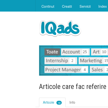
Continut
Creatii
Servicii
Index
Articole care fac referire
Articole
Info
18