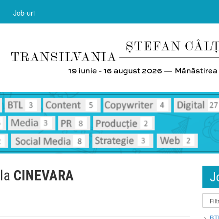
Job-uri
 la
CINEVARA
J
BT