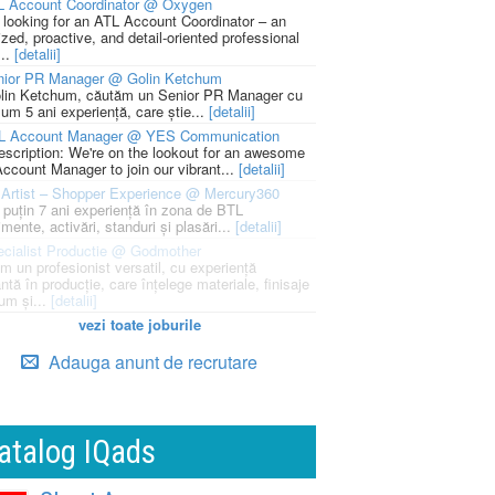
L Account Coordinator @ Oxygen
 looking for an ATL Account Coordinator – an
zed, proactive, and detail-oriented professional
...
[detalii]
nior PR Manager @ Golin Ketchum
lin Ketchum, căutăm un Senior PR Manager cu
um 5 ani experiență, care știe...
[detalii]
L Account Manager @ YES Communication
escription: We're on the lookout for an awesome
ccount Manager to join our vibrant...
[detalii]
Artist – Shopper Experience @ Mercury360
l puțin 7 ani experiență în zona de BTL
mente, activări, standuri și plasări...
[detalii]
cialist Productie @ Godmother
m un profesionist versatil, cu experiență
ntă în producție, care înțelege materiale, finisaje
um și...
[detalii]
vezi toate joburile
Adauga anunt de recrutare
atalog IQads