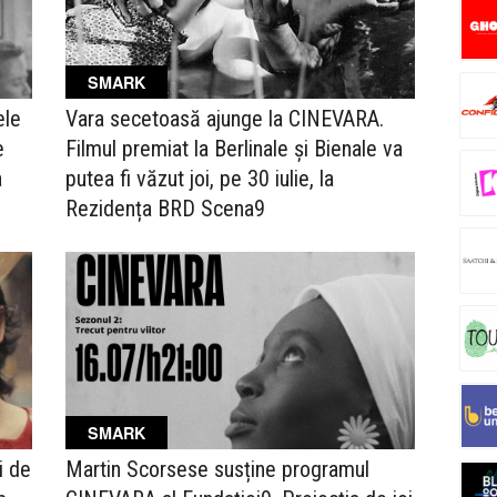
SMARK
ele
Vara secetoasă ajunge la CINEVARA.
e
Filmul premiat la Berlinale și Bienale va
a
putea fi văzut joi, pe 30 iulie, la
Rezidența BRD Scena9
SMARK
i de
Martin Scorsese susține programul