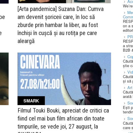
Acc
We’re
[Arta pandemica] Suzana Dan: Cumva
Med
epe
am devenit șoriceii care, în loc să
Comm
RESPO
zburde prin hambar la liber, au fost
on a 
editor
e
închiși în cușcă și au rotița pe care
PR
aleargă
RESPO
a stra
B2B &
Cop
Căută
știe c
Vi
Căută
și să
Art
Căută
arată 
SMARK
Soc
Ești 
Filmul Touki Bouki, apreciat de critici ca
tendin
fiind cel mai bun film african din toate
Soc
Căută
timpurile, se vede joi, 27 august, la
care 