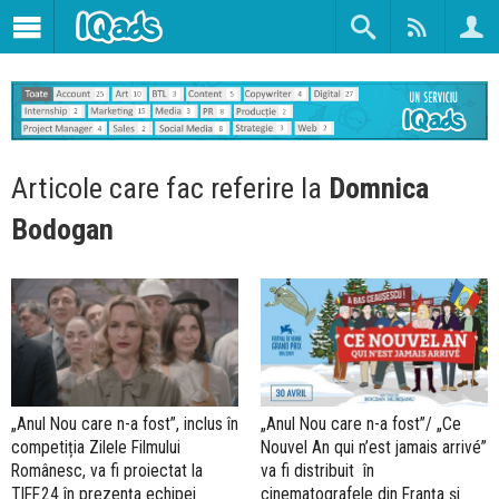
Articole care fac referire la
Domnica
Bodogan
„Anul Nou care n-a fost”, inclus în
„Anul Nou care n-a fost”/ „Ce
competiția Zilele Filmului
Nouvel An qui n’est jamais arrivé”
Românesc, va fi proiectat la
va fi distribuit în
TIFF.24 în prezența echipei
cinematografele din Franța și