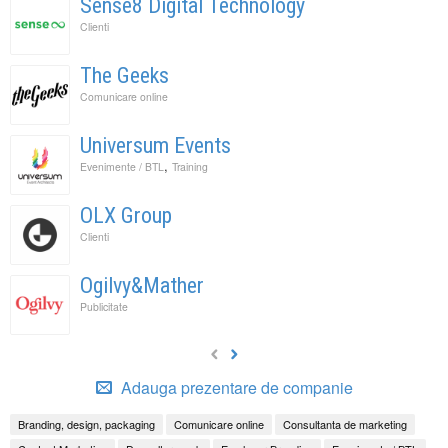
Sense8 Digital Technology
Clienti
The Geeks
Comunicare online
Universum Events
,
Evenimente / BTL
Training
OLX Group
Clienti
Ogilvy&Mather
Publicitate
Adauga prezentare de companie
Branding, design, packaging
Comunicare online
Consultanta de marketing