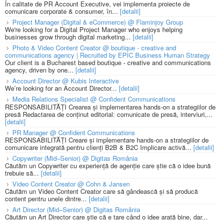
În calitate de PR Account Executive, vei implementa proiecte de
comunicare corporate & consumer, în...
[detalii]
Project Manager (Digital & eCommerce) @ Flaminjoy Group
We're looking for a Digital Project Manager who enjoys helping
businesses grow through digital marketing...
[detalii]
Photo & Video Content Creator @ boutique - creative and
communications agency | Recruited by EPIC Business Human Strategy
Our client is a Bucharest based boutique - creative and communications
agency, driven by one...
[detalii]
Account Director @ Kubis Interactive
We’re looking for an Account Director...
[detalii]
Media Relations Specialist @ Confident Communications
RESPONSABILITĂȚI Crearea și implementarea hands-on a strategiilor de
presă Redactarea de conținut editorial: comunicate de presă, interviuri,...
[detalii]
PR Manager @ Confident Communications
RESPONSABILITĂȚI Creare și implementare hands-on a strategiilor de
comunicare integrată pentru clienți B2B & B2C Implicare activă...
[detalii]
Copywriter (Mid–Senior) @ Digitas România
Căutăm un Copywriter cu experiență de agenție care știe că o idee bună
trebuie să...
[detalii]
Video Content Creator @ Cohn & Jansen
Căutăm un Video Content Creator care să gândească și să producă
content pentru unele dintre...
[detalii]
Art Director (Mid–Senior) @ Digitas România
Căutăm un Art Director care știe că e tare când o idee arată bine, dar...