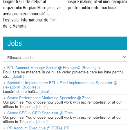
inspre making of-ul unei campanii
lungmetrajul de debut al
pentru publicitate mai buna
regizorului Bogdan Mureșanu, va
avea premiera mondială la
Festivalul Internațional de Film
de la Veneția
Jobs
BTL Account Manager Senior @ HexagonX (București)
Rolul ăsta se măsoară în ce nu se vede: proiectele care ies bine pentru
că...
[detalii]
Specialist Implementare BTL / Field Implementation Specialist @
HexagonX (București)
Lucrăm dintr-o hală...
[detalii]
Senior Performance Marketing Specialist @ Zitec
Our promise: You choose how you'll work with us: remote-first or at our
offices in Timpuri...
[detalii]
Senior SEO & GEO Specialist @ Zitec
Our promise: You choose how you'll work with us: remote-first or at our
offices in Timpuri...
[detalii]
PR Account Executive @ TOTAL PR