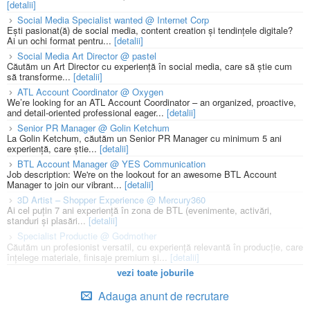
[detalii]
Social Media Specialist wanted @ Internet Corp
Ești pasionat(ă) de social media, content creation și tendințele digitale?
Ai un ochi format pentru...
[detalii]
Social Media Art Director @ pastel
Căutăm un Art Director cu experiență în social media, care să știe cum
să transforme...
[detalii]
ATL Account Coordinator @ Oxygen
We’re looking for an ATL Account Coordinator – an organized, proactive,
and detail-oriented professional eager...
[detalii]
Senior PR Manager @ Golin Ketchum
La Golin Ketchum, căutăm un Senior PR Manager cu minimum 5 ani
experiență, care știe...
[detalii]
BTL Account Manager @ YES Communication
Job description: We're on the lookout for an awesome BTL Account
Manager to join our vibrant...
[detalii]
3D Artist – Shopper Experience @ Mercury360
Ai cel puțin 7 ani experiență în zona de BTL (evenimente, activări,
standuri și plasări...
[detalii]
Specialist Productie @ Godmother
Căutăm un profesionist versatil, cu experiență relevantă în producție, care
înțelege materiale, finisaje premium și...
[detalii]
vezi toate joburile
Adauga anunt de recrutare