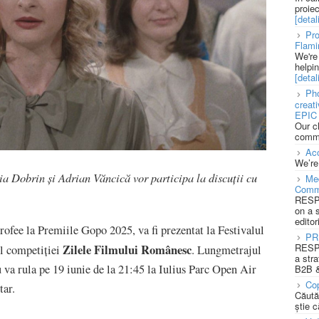
proie
[detali
Pro
Flami
We're
helpi
[detali
Pho
creat
EPIC 
Our c
commu
Acc
We’re
a Dobrin și Adrian Văncică vor participa la discuții cu
Med
Comm
RESPO
on a 
editor
 trofee la Premiile Gopo 2025, va fi prezentat la Festivalul
PR
Zilele Filmului Românesc
RESPO
ul competiției
. Lungmetrajul
a stra
 va rula pe 19 iunie de la 21:45 la Iulius Parc Open Air
B2B &
Cop
tar.
Căută
știe c