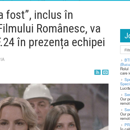
 fost”, inclus în
 Filmului Românesc, va
J
FF.24 în prezența echipei
IA
BT
(Bucu
Rolul
care 
Spe
Speci
Lucră
Sen
Our p
remote
Se
Our p
remote
PR
În ca