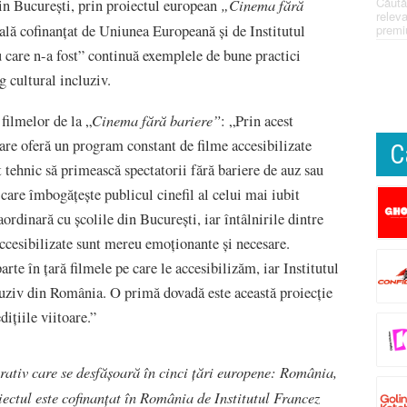
Căută
„Cinema fără
din București, prin proiectul european
releva
premi
rală cofinanțat de Uniunea Europeană și de Institutul
 care n-a fost” continuă exemplele de bune practici
g cultural incluziv.
Cinema fără bariere”
 filmelor de la „
: „Prin acest
re oferă un program constant de filme accesibilizate
C
it tehnic să primească spectatorii fără bariere de auz sau
are îmbogățește publicul cinefil al celui mai iubit
ordinară cu școlile din București, iar întâlnirile dintre
 accesibilizate sunt mereu emoționante și necesare.
rte în țară filmele pe care le accesibilizăm, iar Institutul
luziv din România. O primă dovadă este această proiecție
dițiile viitoare.”
ativ care se desfășoară în cinci țări europene: România,
iectul este cofinanțat în România de Institutul Francez