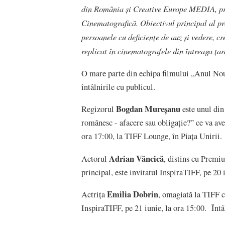
din România și Creative Europe MEDIA, pri
Cinematografică. Obiectivul principal al pro
persoanele cu deficiențe de auz și vedere, cr
replicat în cinematografele din întreaga țar
O mare parte din echipa filmului „Anul Nou 
întâlnirile cu publicul.
Bogdan Mureșanu
Regizorul
este unul din
românesc - afacere sau obligație?” ce va av
ora 17:00, la TIFF Lounge, în Piața Unirii.
Adrian Văncică
Actorul
, distins cu Premi
principal, este invitatul InspiraTIFF, pe 20 
Emilia Dobrin
Actrița
, omagiată la TIFF c
InspiraTIFF, pe 21 iunie, la ora 15:00. Întâ