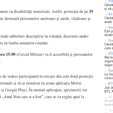
Vi
Căută
și să
19
nele cu dizabilități senzoriale. Astfel, proiecția de pe
Art
Căută
te destinată persoanelor auzitoare și surde, văzătoare și
arată 
Soc
Ești 
tendin
nclude subtitluri descriptive în română, descriere audio
Soc
tare în limba semnelor române.
Căută
care 
 ora 15:00
AT
(Cercul Militar) va fi accesibilă și persoanelor
We’re
.
organi
eager
Se
La Go
e de vedere participantă la oricare din cele două proiecții
minim
rsonale și să-și instaleze în avans aplicația Movie
BT
Job d
și Google Play). În meniul aplicației, spectatorii vor
BTL A
l „Anul Nou care n-a fost”, care se va regăsi apoi la
3D 
Ai ce
(eveni
Spe