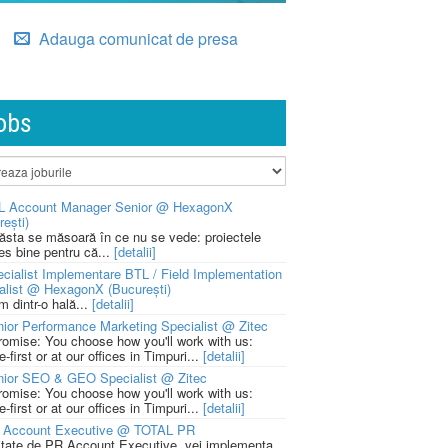
Adauga comunicat de presa
obs
L Account Manager Senior @ HexagonX
rești)
 ăsta se măsoară în ce nu se vede: proiectele
ies bine pentru că...
[detalii]
cialist Implementare BTL / Field Implementation
alist @ HexagonX (București)
m dintr-o hală...
[detalii]
ior Performance Marketing Specialist @ Zitec
romise: You choose how you'll work with us:
-first or at our offices in Timpuri...
[detalii]
nior SEO & GEO Specialist @ Zitec
romise: You choose how you'll work with us:
-first or at our offices in Timpuri...
[detalii]
 Account Executive @ TOTAL PR
litate de PR Account Executive, vei implementa