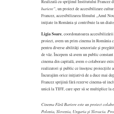
Realizată cu sprijinul Institutului Francez 
bariere”
, un proiect de accesibilizare cultu
Francez, accesibilizarea filmului „Anul Nou
inițiate în România și contribuie la un dialo
Ligia Soare
, coordonatoarea accesibilizării
proiect, avem un prim cinema în România ca
pentru diverse abilități senzoriale și pregăt
de văz. Începem să avem un public constant c
cinema din capitală, avem o colaborare extra
realizatori și public ce însoțesc proiecțiile
Încurajăm orice inițiativă de a duce mai depa
Francez sprijină fără rezerve cinema-ul inc
unică la TIFF, care sper să se multiplice la e
Cinema Fără Bariere este un proiect colabor
Polonia, Slovenia, Ungaria și Slovacia. Pro