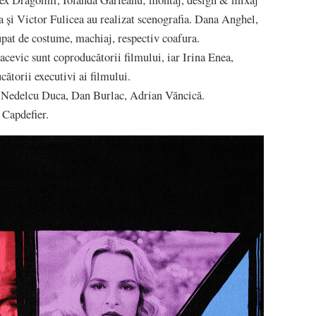
a și Victor Fulicea au realizat scenografia. Dana Anghel,
at de costume, machiaj, respectiv coafura.
evic sunt coproducătorii filmului, iar Irina Enea,
torii executivi ai filmului.
a Nedelcu Duca, Dan Burlac, Adrian Văncică.
 Capdefier.