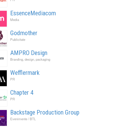
EssenceMediacom
Media
Godmother
Publicitate
AMPRO Design
Branding, design, packaging
Wefflermark
PR
Chapter 4
PR
Backstage Production Group
Evenimente / BTL