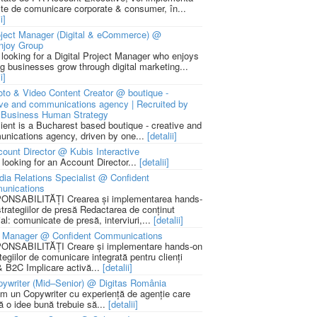
cte de comunicare corporate & consumer, în...
i]
ject Manager (Digital & eCommerce) @
njoy Group
 looking for a Digital Project Manager who enjoys
ng businesses grow through digital marketing...
i]
to & Video Content Creator @ boutique -
ive and communications agency | Recruited by
Business Human Strategy
lient is a Bucharest based boutique - creative and
nications agency, driven by one...
[detalii]
ount Director @ Kubis Interactive
 looking for an Account Director...
[detalii]
ia Relations Specialist @ Confident
unications
NSABILITĂȚI Crearea și implementarea hands-
strategiilor de presă Redactarea de conținut
ial: comunicate de presă, interviuri,...
[detalii]
 Manager @ Confident Communications
NSABILITĂȚI Creare și implementare hands-on
tegiilor de comunicare integrată pentru clienți
 B2C Implicare activă...
[detalii]
ywriter (Mid–Senior) @ Digitas România
m un Copywriter cu experiență de agenție care
ă o idee bună trebuie să...
[detalii]