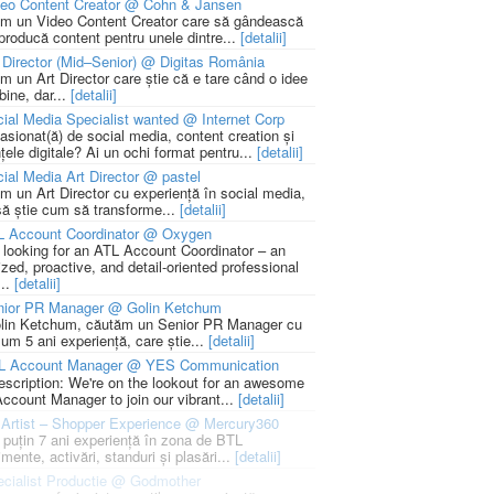
deo Content Creator @ Cohn & Jansen
m un Video Content Creator care să gândească
 producă content pentru unele dintre...
[detalii]
 Director (Mid–Senior) @ Digitas România
m un Art Director care știe că e tare când o idee
bine, dar...
[detalii]
ial Media Specialist wanted @ Internet Corp
pasionat(ă) de social media, content creation și
țele digitale? Ai un ochi format pentru...
[detalii]
ial Media Art Director @ pastel
m un Art Director cu experiență în social media,
să știe cum să transforme...
[detalii]
L Account Coordinator @ Oxygen
 looking for an ATL Account Coordinator – an
zed, proactive, and detail-oriented professional
...
[detalii]
nior PR Manager @ Golin Ketchum
lin Ketchum, căutăm un Senior PR Manager cu
um 5 ani experiență, care știe...
[detalii]
L Account Manager @ YES Communication
escription: We're on the lookout for an awesome
ccount Manager to join our vibrant...
[detalii]
Artist – Shopper Experience @ Mercury360
l puțin 7 ani experiență în zona de BTL
mente, activări, standuri și plasări...
[detalii]
cialist Productie @ Godmother