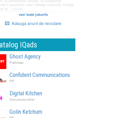
m un profesionist versatil, cu experiență
ntă în producție, care înțelege materiale, finisaje
um și...
[detalii]
vezi toate joburile
Adauga anunt de recrutare
atalog IQads
Ghost Agency
Publicitate
Confident Communications
PR
Digital Kitchen
Comunicare online
Golin Ketchum
PR