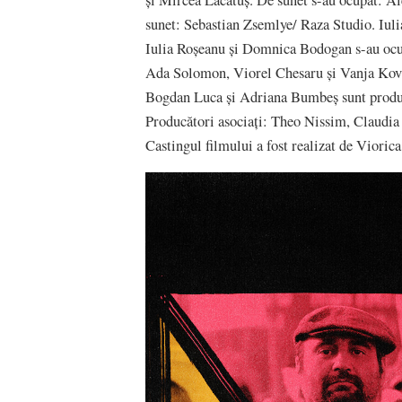
sunet: Sebastian Zsemlye/ Raza Studio. Iuli
Iulia Roșeanu și Domnica Bodogan s-au ocup
Ada Solomon, Viorel Chesaru și Vanja Kovac
Bogdan Luca și Adriana Bumbeș sunt producă
Producători asociați: Theo Nissim, Claudi
Castingul filmului a fost realizat de Viorica