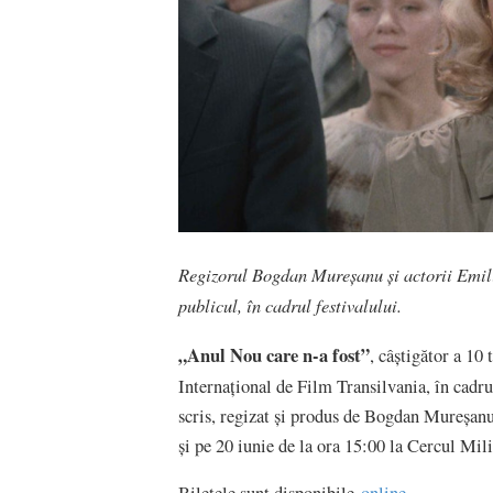
Regizorul Bogdan Mureșanu și actorii Emili
publicul, în cadrul festivalului.
„Anul Nou care n-a fost”
, câștigător a 10
Internațional de Film Transilvania, în cadr
scris, regizat și produs de Bogdan Mureșanu
și pe 20 iunie de la ora 15:00 la Cercul Mili