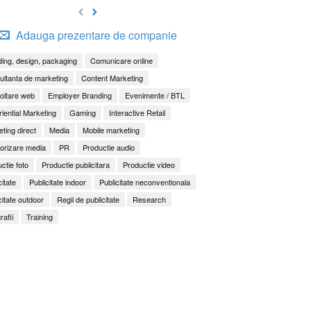
Adauga prezentare de companie
ing, design, packaging
Comunicare online
ltanta de marketing
Content Marketing
oltare web
Employer Branding
Evenimente / BTL
iential Marketing
Gaming
Interactive Retail
ting direct
Media
Mobile marketing
orizare media
PR
Productie audio
ctie foto
Productie publicitara
Productie video
citate
Publicitate indoor
Publicitate neconventionala
citate outdoor
Regii de publicitate
Research
rafii
Training