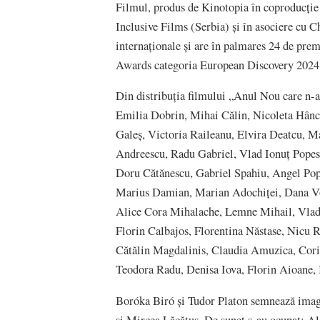
Filmul, produs de Kinotopia în coproducți
Inclusive Films (Serbia) și în asociere cu C
internaționale și are în palmares 24 de pre
Awards categoria European Discovery 202
Din distribuția filmului „Anul Nou care n-a 
Emilia Dobrin, Mihai Călin, Nicoleta Hânc
Galeș, Victoria Raileanu, Elvira Deatcu, M
Andreescu, Radu Gabriel, Vlad Ionuț Popesc
Doru Cătănescu, Gabriel Spahiu, Angel Pop
Marius Damian, Marian Adochiței, Dana Vo
Alice Cora Mihalache, Lemne Mihail, Vlad 
Florin Calbajos, Florentina Năstase, Nicu 
Cătălin Magdalinis, Claudia Amuzica, Cor
Teodora Radu, Denisa Iova, Florin Aioane, I
Boróka Biró și Tudor Platon semnează imagi
și Mircea Lăcătuș. De sunet s-au ocupat: A