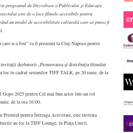
n programul de Dezvoltare a Publicului și Educație
iectului este de a face filmele accesibile pentru
eând un model de accesibilitate culturală care ar putea fi
ă.
care n-a fost” va fi prezentă la Cluj-Napoca pentru
 invitații dezbaterii „Promovarea și distribuția filmului
ea loc în cadrul sesiunilor TIFF TALK, pe 20 iunie, de la
ul Gopo 2025 pentru Cel mai bun actor într-un rol
iunie, de la ora 16:00.
u Premiul pentru Întreaga Activitate, este invitata
lnirile au loc la TIFF Lounge, în Piața Unirii.