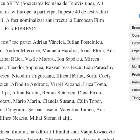
e cu SRTV (Societatea Română de Televiziune), All
hainsaw Europe, a participat în peste 40 de festivaluri
mii. A fost nominalizat anul trecut la European Film
Brand
4 – Prix FIPRESCI.
Consu
fost” fac parte: Adrian Văncică, Iulian Postelnicu,
Dezv
u, Andrei Miercure, Manuela Hărăbor, Ioana Flora, Ada
Exper
arian Râlea, Vasile Muraru, Ion Sapdaru, Mircea
Marke
Monit
u, Theodor Șoptelea, Răzvan Vasilescu, Ioan Paraschiv,
Produ
escu, Nicodim Ungureanu, Ilinca Hărnuț, Sorin Cociș,
Publi
icu, Afrodita Androne, Virgil Aioanei, Luca Toma,
Publi
Jipa, Iulian Burciu, Remus Stănescu, Dana Piroiu,
Tipog
Rotaru, Mario Marin, Claudia Susanu, Călin Topor,
ina Dragomir, Șerban Josanu, Valentina Iumen, Ana
linca Neacșu, Mihai Ștefan și alții.
nea filmului, iar editorii filmului sunt Vanja Kovacevic
lex Dragomir, Iolanda Gârleanu; montaj, design & mixaj