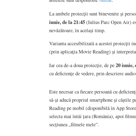
Biletele sunt disponibile
online
.
La ambele proiecții sunt binevenite și persoa
iunie, de la 21:45
(Iulius Parc Open Air) es
nevăzătoare, în același timp.
Varianta accesibilizată a acestei proiecții i
(prin aplicația Movie Reading) și interpre
20 iunie,
Iar cea de-a doua proiecție, de pe
cu deficiențe de vedere, prin descriere audio
Este necesar ca fiecare persoană cu deficienț
să-și aducă propriul smartphone și căștile pe
Reading pe mobil (disponibilă în App Store 
selecta mai întâi țara (România), apoi filmu
secțiunea „filmele mele”.