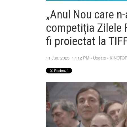
„Anul Nou care n-a
competiția Zilele
fi proiectat la TI
11 Jun. 2025, 17:12 PM
•
Update
•
KINOTOP