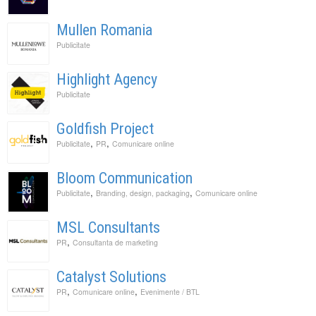
Mullen Romania
Publicitate
Highlight Agency
Publicitate
Goldfish Project
,
,
Publicitate
PR
Comunicare online
Bloom Communication
,
,
Publicitate
Branding, design, packaging
Comunicare online
MSL Consultants
,
PR
Consultanta de marketing
Catalyst Solutions
,
,
PR
Comunicare online
Evenimente / BTL