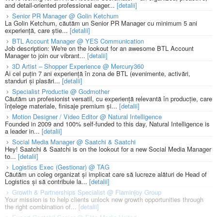
and detail-oriented professional eager...
[detalii]
Senior PR Manager @ Golin Ketchum
La Golin Ketchum, căutăm un Senior PR Manager cu minimum 5 ani
experiență, care știe...
[detalii]
BTL Account Manager @ YES Communication
Job description: We're on the lookout for an awesome BTL Account
Manager to join our vibrant...
[detalii]
3D Artist – Shopper Experience @ Mercury360
Ai cel puțin 7 ani experiență în zona de BTL (evenimente, activări,
standuri și plasări...
[detalii]
Specialist Productie @ Godmother
Căutăm un profesionist versatil, cu experiență relevantă în producție, care
înțelege materiale, finisaje premium și...
[detalii]
Motion Designer / Video Editor @ Natural Intelligence
Founded in 2009 and 100% self-funded to this day, Natural Intelligence is
a leader in...
[detalii]
Social Media Manager @ Saatchi & Saatchi
Hey! Saatchi & Saatchi is on the lookout for a new Social Media Manager
to...
[detalii]
Logistics Exec (Gestionar) @ TAG
Căutăm un coleg organizat și implicat care să lucreze alături de Head of
Logistics și să contribuie la...
[detalii]
Growth & Partnerships Specialist @ Flaminjoy Group
Your mission is to help clients unlock new growth opportunities through
the right combination of...
[detalii]