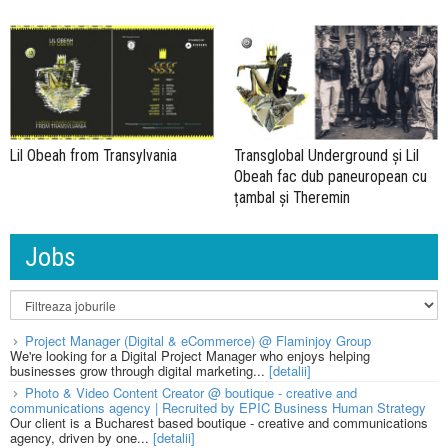
Lil Obeah from Transylvania
Transglobal Underground și Lil
Obeah fac dub paneuropean cu
țambal și Theremin
Jobs
Project Manager (Digital & eCommerce) @ Flaminjoy Group
We're looking for a Digital Project Manager who enjoys helping
businesses grow through digital marketing...
[detalii]
Photo & Video Content Creator @ boutique - creative and
communications agency | Recruited by EPIC Business Human Strategy
Our client is a Bucharest based boutique - creative and communications
agency, driven by one...
[detalii]