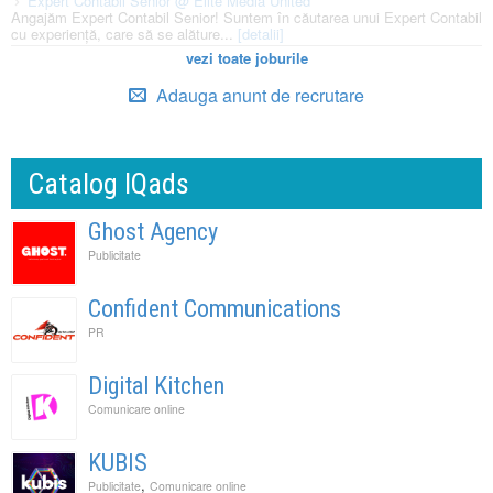
Expert Contabil Senior @ Elite Media United
Angajăm Expert Contabil Senior! Suntem în căutarea unui Expert Contabil
cu experiență, care să se alăture...
[detalii]
vezi toate joburile
Adauga anunt de recrutare
Catalog IQads
Ghost Agency
Publicitate
Confident Communications
PR
Digital Kitchen
Comunicare online
KUBIS
,
Publicitate
Comunicare online