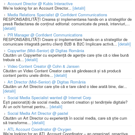
Account Director @ Kubis Interactive
We’re looking for an Account Director...
[detalii]
Media Relations Specialist @ Confident Communications
RESPONSABILITĂȚI Crearea și implementarea hands-on a strategiilor de
presă Redactarea de conținut editorial: comunicate de presă, interviuri,...
[detalii]
PR Manager @ Confident Communications
RESPONSABILITĂȚI Creare și implementare hands-on a strategiilor de
comunicare integrată pentru clienți B2B & B2C Implicare activă...
[detalii]
Copywriter (Mid–Senior) @ Digitas România
Căutăm un Copywriter cu experiență de agenție care știe că o idee bună
trebuie să...
[detalii]
Video Content Creator @ Cohn & Jansen
Căutăm un Video Content Creator care să gândească și să producă
content pentru unele dintre...
[detalii]
Art Director (Mid–Senior) @ Digitas România
Căutăm un Art Director care știe că e tare când o idee arată bine, dar...
[detalii]
Social Media Specialist wanted @ Internet Corp
Ești pasionat(ă) de social media, content creation și tendințele digitale?
Ai un ochi format pentru...
[detalii]
Social Media Art Director @ pastel
Căutăm un Art Director cu experiență în social media, care să știe cum
să transforme...
[detalii]
ATL Account Coordinator @ Oxygen
We’re looking for an ATL Account Coordinator – an organized, proactive,