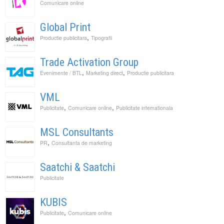
Comunicare online
Global Print
,
Productie publicitara
Tipografii
Trade Activation Group
,
,
Evenimente / BTL
Marketing direct
Productie publicitara
VML
,
,
Publicitate
Comunicare online
Publicitate internationala
MSL Consultants
,
PR
Consultanta de marketing
Saatchi & Saatchi
Publicitate
KUBIS
,
Publicitate
Comunicare online