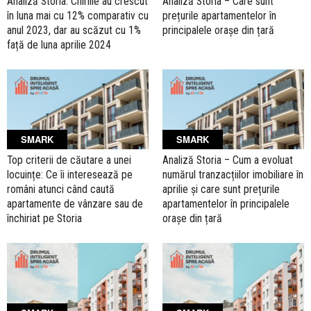
Analiză Storia: Chiriile au crescut
Analiză ­­­Storia – Care sunt
în luna mai cu 12% comparativ cu
prețurile apartamentelor în
anul 2023, dar au scăzut cu 1%
principalele orașe din țară
față de luna aprilie 2024
SMARK
SMARK
Top criterii de căutare a unei
Analiză Storia – Cum a evoluat
locuințe: Ce îi interesează pe
numărul tranzacțiilor imobiliare în
români atunci când caută
aprilie și care sunt prețurile
apartamente de vânzare sau de
apartamentelor în principalele
închiriat pe Storia
orașe din țară