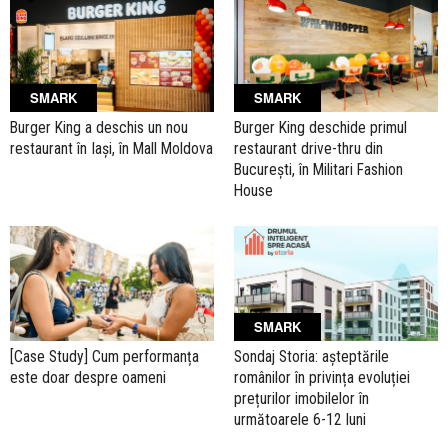
SMARK
SMARK
Burger King a deschis un nou
Burger King deschide primul
restaurant în Iași, în Mall Moldova
restaurant drive-thru din
București, în Militari Fashion
House
SMARK
[Case Study] Cum performanța
Sondaj Storia: așteptările
este doar despre oameni
românilor în privința evoluției
prețurilor imobilelor în
următoarele 6-12 luni