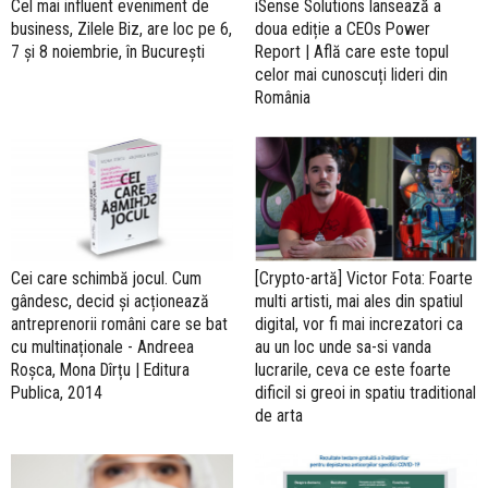
Cel mai influent eveniment de
iSense Solutions lansează a
business, Zilele Biz, are loc pe 6,
doua ediție a CEOs Power
7 și 8 noiembrie, în București
Report | Află care este topul
celor mai cunoscuți lideri din
România
Cei care schimbă jocul. Cum
[Crypto-artă] Victor Fota: Foarte
gândesc, decid și acționează
multi artisti, mai ales din spatiul
antreprenorii români care se bat
digital, vor fi mai increzatori ca
cu multinaționale - Andreea
au un loc unde sa-si vanda
Roșca, Mona Dîrțu | Editura
lucrarile, ceva ce este foarte
Publica, 2014
dificil si greoi in spatiu traditional
de arta