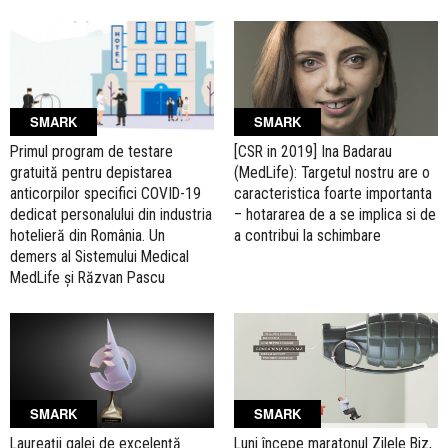
SMARK
SMARK
[CSR in 2019] Ina Badarau
Primul program de testare
(MedLife): Targetul nostru are o
gratuită pentru depistarea
caracteristica foarte importanta
anticorpilor specifici COVID-19
– hotararea de a se implica si de
dedicat personalului din industria
a contribui la schimbare
hotelieră din România. Un
demers al Sistemului Medical
MedLife și Răzvan Pascu
SMARK
SMARK
Laureaţii galei de excelenţă
Luni începe maratonul Zilele Biz,