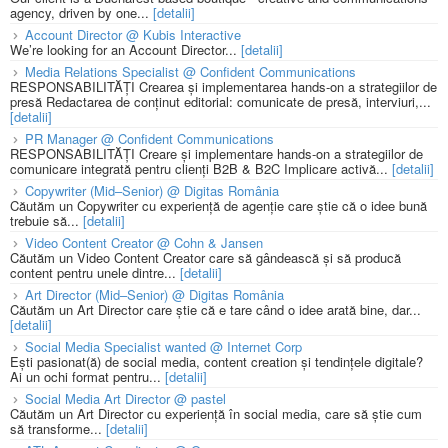
agency, driven by one...
[detalii]
Account Director @ Kubis Interactive
We’re looking for an Account Director...
[detalii]
Media Relations Specialist @ Confident Communications
RESPONSABILITĂȚI Crearea și implementarea hands-on a strategiilor de
presă Redactarea de conținut editorial: comunicate de presă, interviuri,...
[detalii]
PR Manager @ Confident Communications
RESPONSABILITĂȚI Creare și implementare hands-on a strategiilor de
comunicare integrată pentru clienți B2B & B2C Implicare activă...
[detalii]
Copywriter (Mid–Senior) @ Digitas România
Căutăm un Copywriter cu experiență de agenție care știe că o idee bună
trebuie să...
[detalii]
Video Content Creator @ Cohn & Jansen
Căutăm un Video Content Creator care să gândească și să producă
content pentru unele dintre...
[detalii]
Art Director (Mid–Senior) @ Digitas România
Căutăm un Art Director care știe că e tare când o idee arată bine, dar...
[detalii]
Social Media Specialist wanted @ Internet Corp
Ești pasionat(ă) de social media, content creation și tendințele digitale?
Ai un ochi format pentru...
[detalii]
Social Media Art Director @ pastel
Căutăm un Art Director cu experiență în social media, care să știe cum
să transforme...
[detalii]