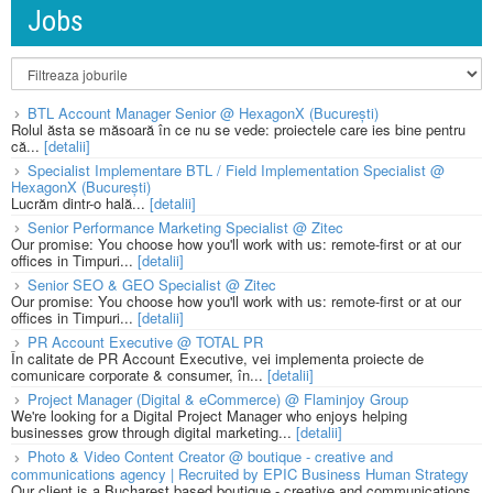
Jobs
BTL Account Manager Senior @ HexagonX (București)
Rolul ăsta se măsoară în ce nu se vede: proiectele care ies bine pentru
că...
[detalii]
Specialist Implementare BTL / Field Implementation Specialist @
HexagonX (București)
Lucrăm dintr-o hală...
[detalii]
Senior Performance Marketing Specialist @ Zitec
Our promise: You choose how you'll work with us: remote-first or at our
offices in Timpuri...
[detalii]
Senior SEO & GEO Specialist @ Zitec
Our promise: You choose how you'll work with us: remote-first or at our
offices in Timpuri...
[detalii]
PR Account Executive @ TOTAL PR
În calitate de PR Account Executive, vei implementa proiecte de
comunicare corporate & consumer, în...
[detalii]
Project Manager (Digital & eCommerce) @ Flaminjoy Group
We're looking for a Digital Project Manager who enjoys helping
businesses grow through digital marketing...
[detalii]
Photo & Video Content Creator @ boutique - creative and
communications agency | Recruited by EPIC Business Human Strategy
Our client is a Bucharest based boutique - creative and communications