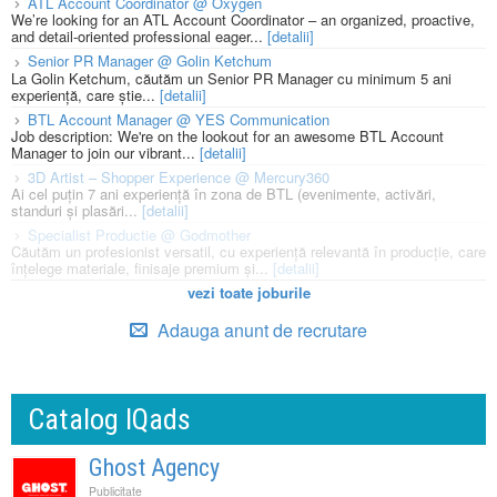
ATL Account Coordinator @ Oxygen
We’re looking for an ATL Account Coordinator – an organized, proactive,
and detail-oriented professional eager...
[detalii]
Senior PR Manager @ Golin Ketchum
La Golin Ketchum, căutăm un Senior PR Manager cu minimum 5 ani
experiență, care știe...
[detalii]
BTL Account Manager @ YES Communication
Job description: We're on the lookout for an awesome BTL Account
Manager to join our vibrant...
[detalii]
3D Artist – Shopper Experience @ Mercury360
Ai cel puțin 7 ani experiență în zona de BTL (evenimente, activări,
standuri și plasări...
[detalii]
Specialist Productie @ Godmother
Căutăm un profesionist versatil, cu experiență relevantă în producție, care
înțelege materiale, finisaje premium și...
[detalii]
vezi toate joburile
Adauga anunt de recrutare
Catalog IQads
Ghost Agency
Publicitate