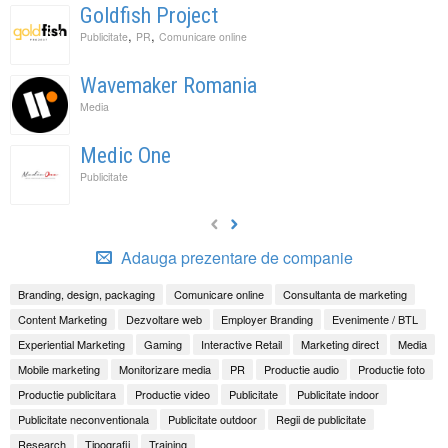
Goldfish Project
,
,
Publicitate
PR
Comunicare online
Wavemaker Romania
Media
Medic One
Publicitate
Adauga prezentare de companie
Branding, design, packaging
Comunicare online
Consultanta de marketing
Content Marketing
Dezvoltare web
Employer Branding
Evenimente / BTL
Experiential Marketing
Gaming
Interactive Retail
Marketing direct
Media
Mobile marketing
Monitorizare media
PR
Productie audio
Productie foto
Productie publicitara
Productie video
Publicitate
Publicitate indoor
Publicitate neconventionala
Publicitate outdoor
Regii de publicitate
Research
Tipografii
Training