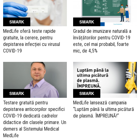
SMARK
SMARK
MedLife oferă teste rapide
Gradul de imunizare naturală a
gratuite, la cerere, pentru
învățătorilor pentru COVID-19
depistarea infecției cu virusul
este, cel mai probabil, foarte
COVID-19
mic, de 4,5%
SMARK
SMARK
Testare gratuită pentru
MedLife lansează campania
depistarea anticorpilor specifici
‘‘Luptăm până la ultima picătură
COVID-19 dedicată cadrelor
de plasmă. ÎMPREUNĂ!‘‘
didactice din clasele primare. Un
demers al Sistemului Medical
MedLife