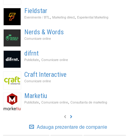
Fieldstar
,
,
Evenimente / BTL
Marketing direct
Experiential Marketing
Nerds & Words
Comunicare online
difrnt
,
Publicitate
Comunicare online
Craft Interactive
Comunicare online
Marketiu
,
,
Publicitate
Comunicare online
Consultanta de marketing
Adauga prezentare de companie