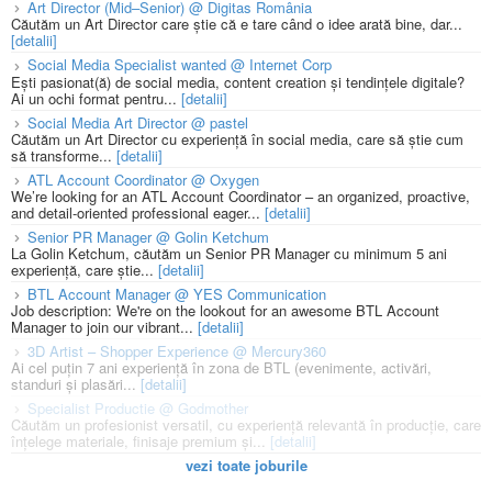
Art Director (Mid–Senior) @ Digitas România
Căutăm un Art Director care știe că e tare când o idee arată bine, dar...
[detalii]
Social Media Specialist wanted @ Internet Corp
Ești pasionat(ă) de social media, content creation și tendințele digitale?
Ai un ochi format pentru...
[detalii]
Social Media Art Director @ pastel
Căutăm un Art Director cu experiență în social media, care să știe cum
să transforme...
[detalii]
ATL Account Coordinator @ Oxygen
We’re looking for an ATL Account Coordinator – an organized, proactive,
and detail-oriented professional eager...
[detalii]
Senior PR Manager @ Golin Ketchum
La Golin Ketchum, căutăm un Senior PR Manager cu minimum 5 ani
experiență, care știe...
[detalii]
BTL Account Manager @ YES Communication
Job description: We're on the lookout for an awesome BTL Account
Manager to join our vibrant...
[detalii]
3D Artist – Shopper Experience @ Mercury360
Ai cel puțin 7 ani experiență în zona de BTL (evenimente, activări,
standuri și plasări...
[detalii]
Specialist Productie @ Godmother
Căutăm un profesionist versatil, cu experiență relevantă în producție, care
înțelege materiale, finisaje premium și...
[detalii]
vezi toate joburile