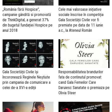
„România fără Hospice”,
Cele mai valoroase inițiative
campanie gândită si promovată
sociale înscrise în competiția
de ThinkDigital, a generat 37%
Gala Societății Civile vor fi
din bugetul fundației Hospice pe
premiate pe data de 11 iunie
anul 2018
a.c., la Ateneul Român
Gala Societății Civile își
Responsabilitatea brandurilor
încoronează Reginele Neștiute
fata de continutul promovat:
prin campania de comunicare a
cand Gala Femeilor Care
celei de-a XVI-a ediții
Daruiesc Sanatate o premiaza pe
Olivia Steer