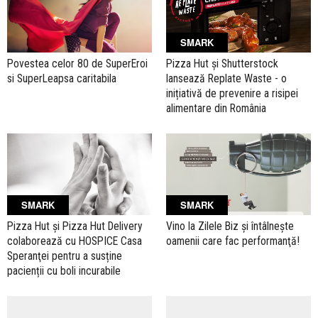
SMARK
Povestea celor 80 de SuperEroi
Pizza Hut şi Shutterstock
si SuperLeapsa caritabila
lansează Replate Waste - o
inițiativă de prevenire a risipei
alimentare din România
SMARK
SMARK
Pizza Hut şi Pizza Hut Delivery
Vino la Zilele Biz şi întâlneşte
colaborează cu HOSPICE Casa
oamenii care fac performanţă!
Speranţei pentru a susține
pacienții cu boli incurabile