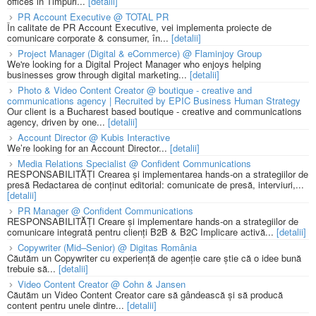
offices in Timpuri...
[detalii]
PR Account Executive @ TOTAL PR
În calitate de PR Account Executive, vei implementa proiecte de
comunicare corporate & consumer, în...
[detalii]
Project Manager (Digital & eCommerce) @ Flaminjoy Group
We're looking for a Digital Project Manager who enjoys helping
businesses grow through digital marketing...
[detalii]
Photo & Video Content Creator @ boutique - creative and
communications agency | Recruited by EPIC Business Human Strategy
Our client is a Bucharest based boutique - creative and communications
agency, driven by one...
[detalii]
Account Director @ Kubis Interactive
We’re looking for an Account Director...
[detalii]
Media Relations Specialist @ Confident Communications
RESPONSABILITĂȚI Crearea și implementarea hands-on a strategiilor de
presă Redactarea de conținut editorial: comunicate de presă, interviuri,...
[detalii]
PR Manager @ Confident Communications
RESPONSABILITĂȚI Creare și implementare hands-on a strategiilor de
comunicare integrată pentru clienți B2B & B2C Implicare activă...
[detalii]
Copywriter (Mid–Senior) @ Digitas România
Căutăm un Copywriter cu experiență de agenție care știe că o idee bună
trebuie să...
[detalii]
Video Content Creator @ Cohn & Jansen
Căutăm un Video Content Creator care să gândească și să producă
content pentru unele dintre...
[detalii]