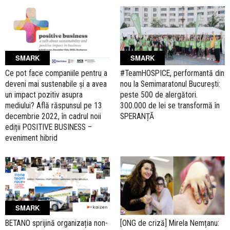
SMARK
SMARK
Ce pot face companiile pentru a
#TeamHOSPICE, performantă din
deveni mai sustenabile și a avea
nou la Semimaratonul București:
un impact pozitiv asupra
peste 500 de alergători.
mediului? Află răspunsul pe 13
300.000 de lei se transformă în
decembrie 2022, în cadrul noii
SPERANȚĂ
ediții POSITIVE BUSINESS –
eveniment hibrid
SMARK
BETANO sprijină organizația non-
[ONG de criză] Mirela Nemțanu: