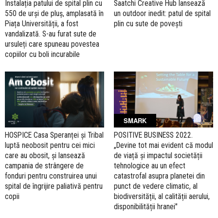
Instalația patului de spital plin cu
Saatchi Creative Hub lansează
550 de urși de pluș, amplasată în
un outdoor inedit: patul de spital
Piața Universității, a fost
plin cu sute de povești
vandalizată. S-au furat sute de
ursuleți care spuneau povestea
copiilor cu boli incurabile
SMARK
HOSPICE Casa Speranței și Tribal
POSITIVE BUSINESS 2022.
luptă neobosit pentru cei mici
„Devine tot mai evident că modul
care au obosit, și lansează
de viață și impactul societății
campania de strângere de
tehnologice au un efect
fonduri pentru construirea unui
catastrofal asupra planetei din
spital de îngrijire paliativă pentru
punct de vedere climatic, al
copii
biodiversității, al calității aerului,
disponibilității hranei"