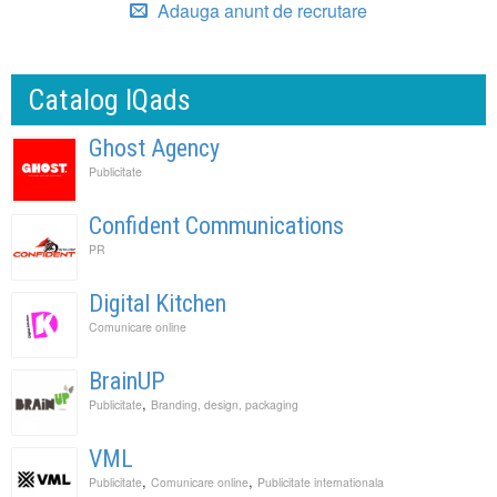
Adauga anunt de recrutare
Catalog IQads
Ghost Agency
Publicitate
Confident Communications
PR
Digital Kitchen
Comunicare online
BrainUP
,
Publicitate
Branding, design, packaging
VML
,
,
Publicitate
Comunicare online
Publicitate internationala