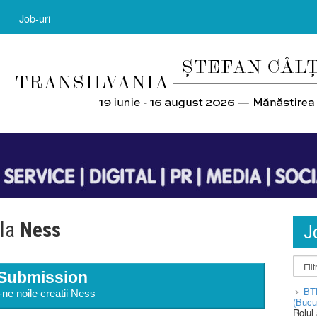
Job-uri
 la
Ness
J
Submission
BT
-ne noile creatii Ness
(Bucu
Rolul