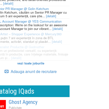
...
[detalii]
nior PR Manager @ Golin Ketchum
lin Ketchum, căutăm un Senior PR Manager cu
um 5 ani experiență, care știe...
[detalii]
L Account Manager @ YES Communication
escription: We're on the lookout for an awesome
ccount Manager to join our vibrant...
[detalii]
Artist – Shopper Experience @ Mercury360
l puțin 7 ani experiență în zona de BTL
mente, activări, standuri și plasări...
[detalii]
cialist Productie @ Godmother
m un profesionist versatil, cu experiență
ntă în producție, care înțelege materiale, finisaje
um și...
[detalii]
vezi toate joburile
Adauga anunt de recrutare
atalog IQads
Ghost Agency
Publicitate