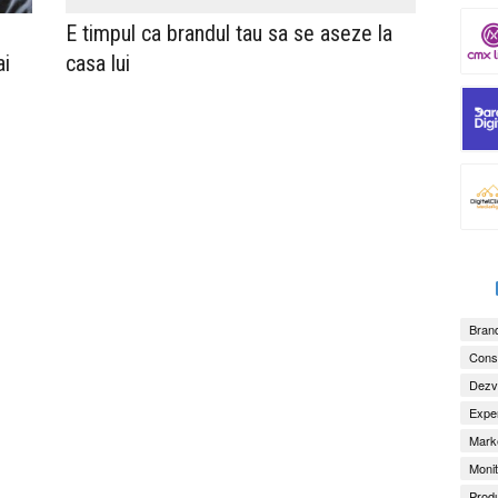
E timpul ca brandul tau sa se aseze la
ai
casa lui
Brand
Consu
Dezv
Exper
Marke
Monit
Produ