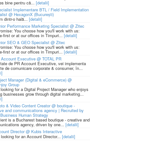
ies bine pentru că...
[detalii]
cialist Implementare BTL / Field Implementation
alist @ HexagonX (București)
m dintr-o hală...
[detalii]
ior Performance Marketing Specialist @ Zitec
romise: You choose how you'll work with us:
-first or at our offices in Timpuri...
[detalii]
nior SEO & GEO Specialist @ Zitec
romise: You choose how you'll work with us:
-first or at our offices in Timpuri...
[detalii]
 Account Executive @ TOTAL PR
litate de PR Account Executive, vei implementa
cte de comunicare corporate & consumer, în...
i]
ject Manager (Digital & eCommerce) @
njoy Group
 looking for a Digital Project Manager who enjoys
ng businesses grow through digital marketing...
i]
to & Video Content Creator @ boutique -
ive and communications agency | Recruited by
Business Human Strategy
lient is a Bucharest based boutique - creative and
nications agency, driven by one...
[detalii]
ount Director @ Kubis Interactive
 looking for an Account Director...
[detalii]