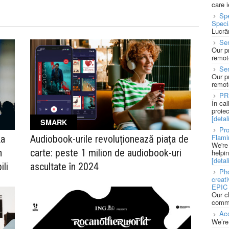
care 
Spe
Speci
Lucră
Sen
Our p
remote
Se
Our p
remote
PR
În ca
proie
[detali
SMARK
Pro
Flami
La
Audiobook-urile revoluționează piața de
We're
n
carte: peste 1 milion de audiobook-uri
helpi
[detali
ili
ascultate în 2024
Pho
creat
EPIC 
Our c
commu
Acc
We’re