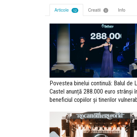
Articole
Creatii
Info
12
1
Povestea binelui continuă: Balul de 
Castel anunță 288.000 euro strânși î
beneficiul copiilor și tinerilor vulnerab