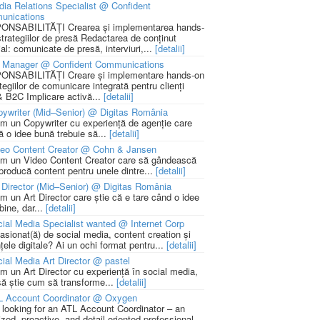
ia Relations Specialist @ Confident
unications
NSABILITĂȚI Crearea și implementarea hands-
strategiilor de presă Redactarea de conținut
ial: comunicate de presă, interviuri,...
[detalii]
 Manager @ Confident Communications
NSABILITĂȚI Creare și implementare hands-on
tegiilor de comunicare integrată pentru clienți
 B2C Implicare activă...
[detalii]
ywriter (Mid–Senior) @ Digitas România
m un Copywriter cu experiență de agenție care
ă o idee bună trebuie să...
[detalii]
deo Content Creator @ Cohn & Jansen
m un Video Content Creator care să gândească
 producă content pentru unele dintre...
[detalii]
 Director (Mid–Senior) @ Digitas România
m un Art Director care știe că e tare când o idee
bine, dar...
[detalii]
ial Media Specialist wanted @ Internet Corp
pasionat(ă) de social media, content creation și
țele digitale? Ai un ochi format pentru...
[detalii]
ial Media Art Director @ pastel
m un Art Director cu experiență în social media,
să știe cum să transforme...
[detalii]
L Account Coordinator @ Oxygen
 looking for an ATL Account Coordinator – an
zed, proactive, and detail-oriented professional