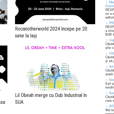
Med
Comm
RESPO
on a 
editor
PR
RESPO
Rocanotherworld 2024 începe pe 20
a stra
B2B &
iunie la Iași
Cop
Căută
știe c
Vi
Căută
și să
Art
Căută
arată 
Soc
Ești 
tendin
Soc
Lil Obeah merge cu Dub Industrial în
Căută
care 
nsa
SUA
AT
We’re
organi