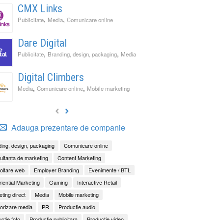
CMX Links
,
,
Publicitate
Media
Comunicare online
Dare Digital
,
,
Publicitate
Branding, design, packaging
Media
Digital Climbers
,
,
Media
Comunicare online
Mobile marketing
Adauga prezentare de companie
ing, design, packaging
Comunicare online
ltanta de marketing
Content Marketing
oltare web
Employer Branding
Evenimente / BTL
iential Marketing
Gaming
Interactive Retail
ting direct
Media
Mobile marketing
orizare media
PR
Productie audio
ctie foto
Productie publicitara
Productie video