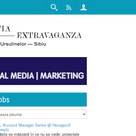
obs
L Account Manager Senior @ HexagonX
rești)
 ăsta se măsoară în ce nu se vede: proiectele