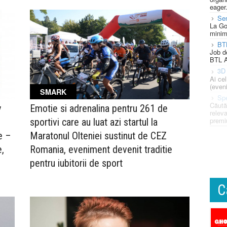
eager
Se
La Go
minim
BT
Job d
BTL A
3D 
Ai ce
(eveni
SMARK
Spe
Căută
y
Emotie si adrenalina pentru 261 de
releva
premi
sportivi care au luat azi startul la
e –
Maratonul Olteniei sustinut de CEZ
e,
Romania, eveniment devenit traditie
pentru iubitorii de sport
C