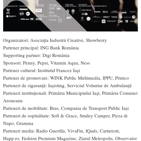
Organizatori: Asociația Industrii Creative, Showberry
Partener principal: ING Bank România
Supporting partner: Digi România
Sponsori: Penny, Pepsi, Vitamin Aqua, Ness
Partener cultural: Institutul Francez Iași
Partener de promovare: WINK Public Multimedia, IPPU, Printco
Parteneri de siguranță: Iașisting, Serviciul Voluntar de Ambulanță
Parteneri instituționali: Primăria Municipiului Iași, Primăria Comunei
Aroneanu
Parteneri de mobilitate: Bras, Compania de Transport Public Iași
Parteneri de ospitalitate: Soft & Grace, Smiley Camper, Pizza di
Napo, Gramma
Parteneri media:
Radio Guerilla
,
VivaFm
,
IQads
,
Carturesti
,
Happ.ro
,
Fashion Premium Magazine
,
Ziarul Metropolis
,
Observator