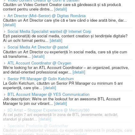
Căutăm un Video Content Creator care să gândească și să producă
content pentru unele dintre...
[detalii]
Art Director (Mid–Senior) @ Digitas România
Căutăm un Art Director care știe că e tare când o idee arată bine, dar...
[detalii]
Social Media Specialist wanted @ Internet Corp
Ești pasionat(ă) de social media, content creation și tendințele digitale?
Ai un ochi format pentru...
[detalii]
Social Media Art Director @ pastel
Căutăm un Art Director cu experiență în social media, care să știe cum
să transforme...
[detalii]
ATL Account Coordinator @ Oxygen
We’re looking for an ATL Account Coordinator – an organized, proactive,
and detail-oriented professional eager...
[detalii]
Senior PR Manager @ Golin Ketchum
La Golin Ketchum, căutăm un Senior PR Manager cu minimum 5 ani
experiență, care știe...
[detalii]
BTL Account Manager @ YES Communication
Job description: We're on the lookout for an awesome BTL Account
Manager to join our vibrant...
[detalii]
3D Artist – Shopper Experience @ Mercury360
Ai cel puțin 7 ani experiență în zona de BTL (evenimente, activări,
standuri și plasări...
[detalii]
Specialist Productie @ Godmother
Căutăm un profesionist versatil, cu experiență relevantă în producție, care
înțelege materiale, finisaje premium și...
[detalii]