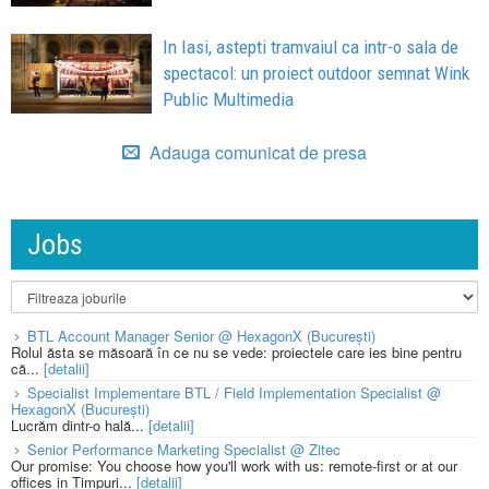
In Iasi, astepti tramvaiul ca intr-o sala de
spectacol: un proiect outdoor semnat Wink
Public Multimedia
Adauga comunicat de presa
Jobs
BTL Account Manager Senior @ HexagonX (București)
Rolul ăsta se măsoară în ce nu se vede: proiectele care ies bine pentru
că...
[detalii]
Specialist Implementare BTL / Field Implementation Specialist @
HexagonX (București)
Lucrăm dintr-o hală...
[detalii]
Senior Performance Marketing Specialist @ Zitec
Our promise: You choose how you'll work with us: remote-first or at our
offices in Timpuri...
[detalii]