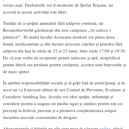
versus nișă. Dezbaterile vor fi moderate de Ștefan Teișanu, iar
accesul la aceste activități este liber.
Tradiția de a sprijini animalele fără adăpost continuă, iar
Rocanotherworld găzduiește din nou campania „Ai cumva o
păturică?”. Pe malul lacului Aroneanu doritorii vor putea dona
hrană, medicamente și alte lucruri necesare cățeilor și pisicilor fără
adăpost din Iași în zilele de 22 și 23 iunie, între orele 17:00 și 19:30.
Fie că este vorba de recipiente pentru mâncare și apă, nisip/silicat
pentru litieră sau produse pentru curățenie, acestea sunt binevenite și
de mare ajutor.
În spiritul responsabilității sociale și al grijii față de participanți, și în
acest an va fi prezent alături de noi Centrul de Prevenire, Evaluare și
Consiliere Antidrog Iași. Aceștia vor oferi sprijin, informații și
consiliere pentru a asigura un mediu sigur și sănătos pentru toți cei
prezenți la festival, precum și a promova conștientizarea asupra
riscurilor asociate consumului de droguri.
Abonamentele și biletele pe zile sunt puse în vânzare
online
, elevii