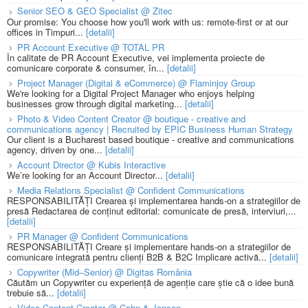
Senior SEO & GEO Specialist @ Zitec
Our promise: You choose how you'll work with us: remote-first or at our
offices in Timpuri...
[detalii]
PR Account Executive @ TOTAL PR
În calitate de PR Account Executive, vei implementa proiecte de
comunicare corporate & consumer, în...
[detalii]
Project Manager (Digital & eCommerce) @ Flaminjoy Group
We're looking for a Digital Project Manager who enjoys helping
businesses grow through digital marketing...
[detalii]
Photo & Video Content Creator @ boutique - creative and
communications agency | Recruited by EPIC Business Human Strategy
Our client is a Bucharest based boutique - creative and communications
agency, driven by one...
[detalii]
Account Director @ Kubis Interactive
We’re looking for an Account Director...
[detalii]
Media Relations Specialist @ Confident Communications
RESPONSABILITĂȚI Crearea și implementarea hands-on a strategiilor de
presă Redactarea de conținut editorial: comunicate de presă, interviuri,...
[detalii]
PR Manager @ Confident Communications
RESPONSABILITĂȚI Creare și implementare hands-on a strategiilor de
comunicare integrată pentru clienți B2B & B2C Implicare activă...
[detalii]
Copywriter (Mid–Senior) @ Digitas România
Căutăm un Copywriter cu experiență de agenție care știe că o idee bună
trebuie să...
[detalii]
Video Content Creator @ Cohn & Jansen