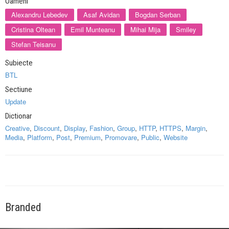
Oameni
Alexandru Lebedev
Asaf Avidan
Bogdan Serban
Cristina Oltean
Emil Munteanu
Mihai Mija
Smiley
Stefan Teisanu
Subiecte
BTL
Sectiune
Update
Dictionar
Creative
,
Discount
,
Display
,
Fashion
,
Group
,
HTTP
,
HTTPS
,
Margin
,
Media
,
Platform
,
Post
,
Premium
,
Promovare
,
Public
,
Website
Branded