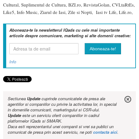
Cultural
,
Suplimentul de Cultura
,
BZI.ro
,
RevistaGolan
,
CVLtaRtEs
,
Like5
,
Info Music
,
Ziarul de Iasi
,
Zile si Nopti
,
Iasi tv Life
,
Life.ro
,
Aboneaza-te la newsletterul IQads cu cele mai importante
articole despre comunicare, marketing si alte domenii creative:
Info
Sectiunea
Update
cuprinde comunicatele de presa ale
agentiilor si companiilor cu privire la activitatea lor, in special
in domeniile comunicarii, marketingului si CSR-ului.
Update
este un serviciu oferit companiilor in cadrul
platformelor IQads si SMARK.
Daca esti reprezentantul unei companii si vrei sa publici un
comunicat de presa prin acest serviciu, ne poti
contacta aici
.