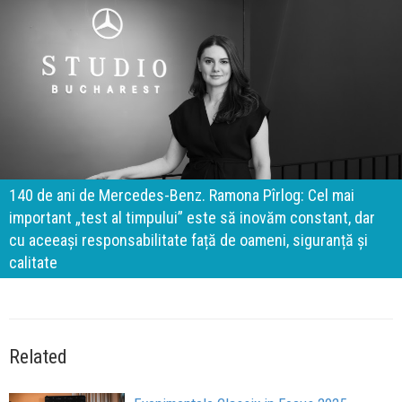
140 de ani de Mercedes-Benz. Ramona Pîrlog: Cel mai
important „test al timpului” este să inovăm constant, dar
cu aceeași responsabilitate față de oameni, siguranță și
calitate
Related