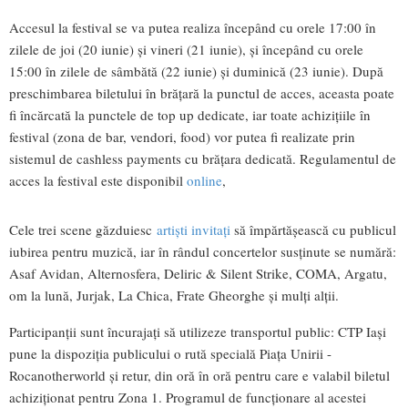
Accesul la festival se va putea realiza începând cu orele 17:00 în
zilele de joi (20 iunie) și vineri (21 iunie), și începând cu orele
15:00 în zilele de sâmbătă (22 iunie) și duminică (23 iunie). După
preschimbarea biletului în brățară la punctul de acces, aceasta poate
fi încărcată la punctele de top up dedicate, iar toate achizițiile în
festival (zona de bar, vendori, food) vor putea fi realizate prin
sistemul de cashless payments cu brățara dedicată. Regulamentul de
acces la festival este disponibil
online
,
Cele trei scene găzduiesc
artiști invitați
să împărtășească cu publicul
iubirea pentru muzică, iar în rândul concertelor susținute se numără:
Asaf Avidan, Alternosfera, Deliric & Silent Strike, COMA, Argatu,
om la lună, Jurjak, La Chica, Frate Gheorghe și mulți alții.
Participanții sunt încurajați să utilizeze transportul public: CTP Iași
pune la dispoziția publicului o rută specială Piața Unirii -
Rocanotherworld și retur, din oră în oră pentru care e valabil biletul
achiziționat pentru Zona 1. Programul de funcționare al acestei