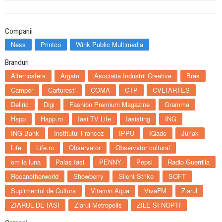
Companii
Ness
Printco
Wink Public Multimedia
Branduri
Alternosfera
Argatu
Asociatia Industrii Creative
Bras
Camper
Carturesti
COMA
CTP
CVLTARTES
Deliric
Digi
Fashion Premium Magazine
Gramma
Happ
Happ.ro
Iasi TV Life
Iasisting
ING
ING Bank
Institutul Francez
IPPU
IQads
Jurjak
Life
Life.ro
Observator
Observator cultural
om la luna
Palas Iasi
PENNY
Pepsi
Radio Guerrilla
Rocanotherworld
Showberry
Silent Strike
SOFT
Suplimentul de Cultura
Vitamin Aqua
VivaFM
Ziarul
ZIARUL DE IASI
Ziarul Metropolis
ZILE SI NOPTI