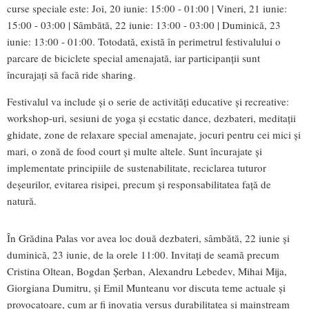
curse speciale este: Joi, 20 iunie: 15:00 - 01:00 | Vineri, 21 iunie:
15:00 - 03:00 | Sâmbătă, 22 iunie: 13:00 - 03:00 | Duminică, 23
iunie: 13:00 - 01:00. Totodată, există în perimetrul festivalului o
parcare de biciclete special amenajată, iar participanții sunt
încurajați să facă ride sharing.
Festivalul va include și o serie de activități educative și recreative:
workshop-uri, sesiuni de yoga și ecstatic dance, dezbateri, meditații
ghidate, zone de relaxare special amenajate, jocuri pentru cei mici și
mari, o zonă de food court și multe altele. Sunt încurajate și
implementate principiile de sustenabilitate, reciclarea tuturor
deșeurilor, evitarea risipei, precum și responsabilitatea față de
natură.
În Grădina Palas vor avea loc două dezbateri, sâmbătă, 22 iunie și
duminică, 23 iunie, de la orele 11:00. Invitați de seamă precum
Cristina Oltean, Bogdan Șerban, Alexandru Lebedev, Mihai Mija,
Giorgiana Dumitru, și Emil Munteanu vor discuta teme actuale și
provocatoare, cum ar fi inovația versus durabilitatea și mainstream