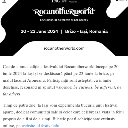
Cea de-a noua ediție a festivalului Rocanotherworld începe pe 20
iunie 2024 la Iași și se desfășoară până pe 23 iunie la brizo, pe
malul lacului Aroneanu. Participanții sunt așteptați cu inimile
deschise, rezonând în spiritul valorilor:
be curious
,
be different
,
be
for others
.
Timp de patru zile, la Iași vom experimenta bucuria unui festival
aparte, dedicat comunității sale și celor care celebrează viața în felul
propriu de a fi și de a simți. Biletele pot fi achiziționate exclusiv
online, pe
website-ul festivalului
.