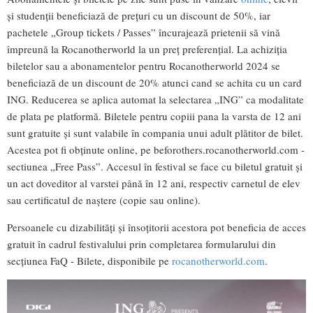
și studenții beneficiază de prețuri cu un discount de 50%, iar
pachetele „Group tickets / Passes” încurajează prietenii să vină
împreună la Rocanotherworld la un preț preferențial. La achiziția
biletelor sau a abonamentelor pentru Rocanotherworld 2024 se
beneficiază de un discount de 20% atunci cand se achita cu un card
ING. Reducerea se aplica automat la selectarea „ING” ca modalitate
de plata pe platformă. Biletele pentru copiii pana la varsta de 12 ani
sunt gratuite și sunt valabile în compania unui adult plătitor de bilet.
Acestea pot fi obținute online, pe beforothers.rocanotherworld.com -
sectiunea „Free Pass”. Accesul în festival se face cu biletul gratuit și
un act doveditor al varstei până în 12 ani, respectiv carnetul de elev
sau certificatul de naștere (copie sau online).
Persoanele cu dizabilități și însoțitorii acestora pot beneficia de acces
gratuit în cadrul festivalului prin completarea formularului din
secțiunea FaQ - Bilete, disponibile pe
rocanotherworld.com
.