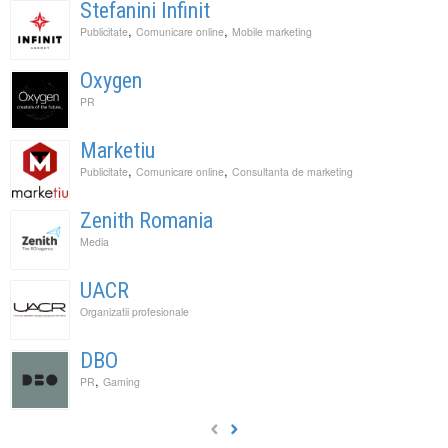
Stefanini Infinit
,
,
Publicitate
Comunicare online
Mobile marketing
Oxygen
PR
Marketiu
,
,
Publicitate
Comunicare online
Consultanta de marketing
Zenith Romania
Media
UACR
Organizatii profesionale
DBO
,
PR
Gaming