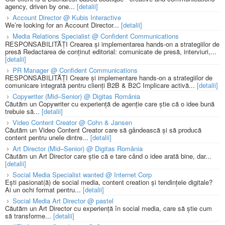
agency, driven by one...
[detalii]
Account Director @ Kubis Interactive
We’re looking for an Account Director...
[detalii]
Media Relations Specialist @ Confident Communications
RESPONSABILITĂȚI Crearea și implementarea hands-on a strategiilor de
presă Redactarea de conținut editorial: comunicate de presă, interviuri,...
[detalii]
PR Manager @ Confident Communications
RESPONSABILITĂȚI Creare și implementare hands-on a strategiilor de
comunicare integrată pentru clienți B2B & B2C Implicare activă...
[detalii]
Copywriter (Mid–Senior) @ Digitas România
Căutăm un Copywriter cu experiență de agenție care știe că o idee bună
trebuie să...
[detalii]
Video Content Creator @ Cohn & Jansen
Căutăm un Video Content Creator care să gândească și să producă
content pentru unele dintre...
[detalii]
Art Director (Mid–Senior) @ Digitas România
Căutăm un Art Director care știe că e tare când o idee arată bine, dar...
[detalii]
Social Media Specialist wanted @ Internet Corp
Ești pasionat(ă) de social media, content creation și tendințele digitale?
Ai un ochi format pentru...
[detalii]
Social Media Art Director @ pastel
Căutăm un Art Director cu experiență în social media, care să știe cum
să transforme...
[detalii]