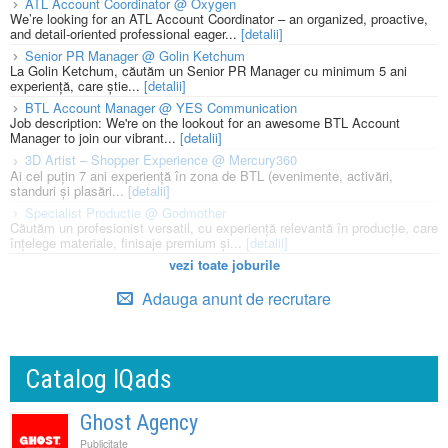
ATL Account Coordinator @ Oxygen
We’re looking for an ATL Account Coordinator – an organized, proactive,
and detail-oriented professional eager...
[detalii]
Senior PR Manager @ Golin Ketchum
La Golin Ketchum, căutăm un Senior PR Manager cu minimum 5 ani
experiență, care știe...
[detalii]
BTL Account Manager @ YES Communication
Job description: We're on the lookout for an awesome BTL Account
Manager to join our vibrant...
[detalii]
3D Artist – Shopper Experience @ Mercury360
Ai cel puțin 7 ani experiență în zona de BTL (evenimente, activări,
standuri și plasări...
[detalii]
Specialist Productie @ Godmother
Căutăm un profesionist versatil, cu experiență relevantă în producție, care
înțelege materiale, finisaje premium și...
[detalii]
vezi toate joburile
Adauga anunt de recrutare
Catalog IQads
Ghost Agency
Publicitate