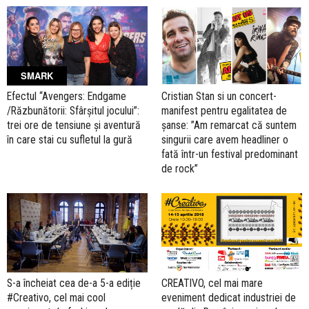
SMARK
Efectul “Avengers: Endgame
Cristian Stan si un concert-
/Răzbunătorii: Sfârşitul jocului”:
manifest pentru egalitatea de
trei ore de tensiune și aventură
șanse: ”Am remarcat că suntem
în care stai cu sufletul la gură
singurii care avem headliner o
fată într-un festival predominant
de rock”
S-a încheiat cea de-a 5-a ediție
CREATIVO, cel mai mare
#Creativo, cel mai cool
eveniment dedicat industriei de