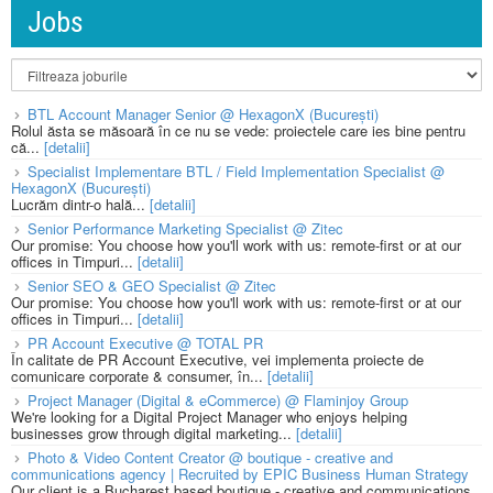
Jobs
BTL Account Manager Senior @ HexagonX (București)
Rolul ăsta se măsoară în ce nu se vede: proiectele care ies bine pentru
că...
[detalii]
Specialist Implementare BTL / Field Implementation Specialist @
HexagonX (București)
Lucrăm dintr-o hală...
[detalii]
Senior Performance Marketing Specialist @ Zitec
Our promise: You choose how you'll work with us: remote-first or at our
offices in Timpuri...
[detalii]
Senior SEO & GEO Specialist @ Zitec
Our promise: You choose how you'll work with us: remote-first or at our
offices in Timpuri...
[detalii]
PR Account Executive @ TOTAL PR
În calitate de PR Account Executive, vei implementa proiecte de
comunicare corporate & consumer, în...
[detalii]
Project Manager (Digital & eCommerce) @ Flaminjoy Group
We're looking for a Digital Project Manager who enjoys helping
businesses grow through digital marketing...
[detalii]
Photo & Video Content Creator @ boutique - creative and
communications agency | Recruited by EPIC Business Human Strategy
Our client is a Bucharest based boutique - creative and communications