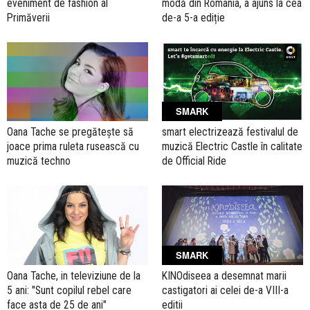
eveniment de fashion al
modă din România, a ajuns la cea
Primăverii
de-a 5-a ediție
SMARK
Oana Tache se pregătește să
smart electrizează festivalul de
joace prima ruleta rusească cu
muzică Electric Castle în calitate
muzică techno
de Official Ride
SMARK
Oana Tache, in televiziune de la
KINOdiseea a desemnat marii
5 ani: "Sunt copilul rebel care
castigatori ai celei de-a VIII-a
face asta de 25 de ani"
editii