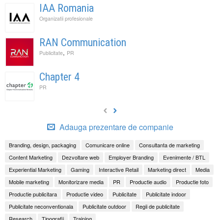
IAA Romania
Organizatii profesionale
RAN Communication
,
Publicitate
PR
Chapter 4
PR
Adauga prezentare de companie
Branding, design, packaging
Comunicare online
Consultanta de marketing
Content Marketing
Dezvoltare web
Employer Branding
Evenimente / BTL
Experiential Marketing
Gaming
Interactive Retail
Marketing direct
Media
Mobile marketing
Monitorizare media
PR
Productie audio
Productie foto
Productie publicitara
Productie video
Publicitate
Publicitate indoor
Publicitate neconventionala
Publicitate outdoor
Regii de publicitate
Research
Tipografii
Training