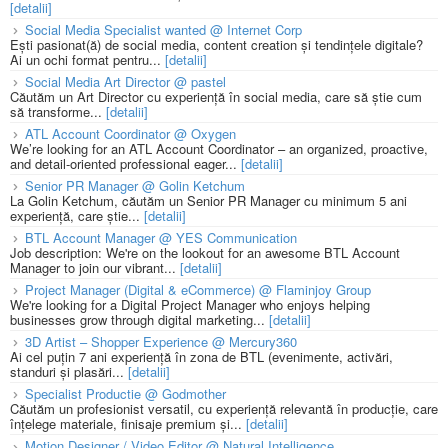
[detalii]
Social Media Specialist wanted @ Internet Corp
Ești pasionat(ă) de social media, content creation și tendințele digitale?
Ai un ochi format pentru...
[detalii]
Social Media Art Director @ pastel
Căutăm un Art Director cu experiență în social media, care să știe cum
să transforme...
[detalii]
ATL Account Coordinator @ Oxygen
We’re looking for an ATL Account Coordinator – an organized, proactive,
and detail-oriented professional eager...
[detalii]
Senior PR Manager @ Golin Ketchum
La Golin Ketchum, căutăm un Senior PR Manager cu minimum 5 ani
experiență, care știe...
[detalii]
BTL Account Manager @ YES Communication
Job description: We're on the lookout for an awesome BTL Account
Manager to join our vibrant...
[detalii]
Project Manager (Digital & eCommerce) @ Flaminjoy Group
We're looking for a Digital Project Manager who enjoys helping
businesses grow through digital marketing...
[detalii]
3D Artist – Shopper Experience @ Mercury360
Ai cel puțin 7 ani experiență în zona de BTL (evenimente, activări,
standuri și plasări...
[detalii]
Specialist Productie @ Godmother
Căutăm un profesionist versatil, cu experiență relevantă în producție, care
înțelege materiale, finisaje premium și...
[detalii]
Motion Designer / Video Editor @ Natural Intelligence