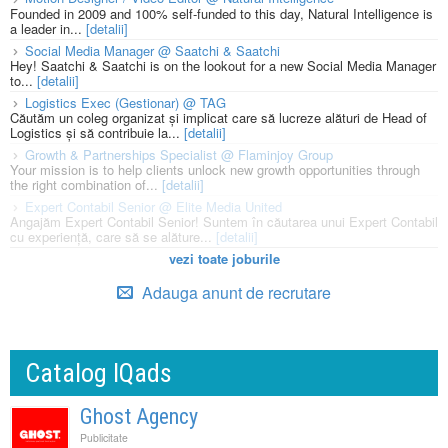
Founded in 2009 and 100% self-funded to this day, Natural Intelligence is
a leader in...
[detalii]
Social Media Manager @ Saatchi & Saatchi
Hey! Saatchi & Saatchi is on the lookout for a new Social Media Manager
to...
[detalii]
Logistics Exec (Gestionar) @ TAG
Căutăm un coleg organizat și implicat care să lucreze alături de Head of
Logistics și să contribuie la...
[detalii]
Growth & Partnerships Specialist @ Flaminjoy Group
Your mission is to help clients unlock new growth opportunities through
the right combination of...
[detalii]
Expert Contabil Senior @ Elite Media United
Angajăm Expert Contabil Senior! Suntem în căutarea unui Expert Contabil
cu experiență, care să se alăture...
[detalii]
vezi toate joburile
Adauga anunt de recrutare
Catalog IQads
Ghost Agency
Publicitate