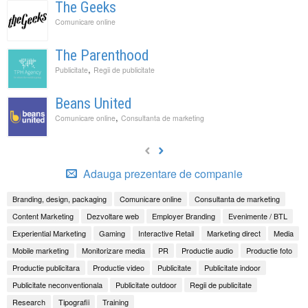
The Geeks
Comunicare online
The Parenthood
,
Publicitate
Regii de publicitate
Beans United
,
Comunicare online
Consultanta de marketing
Adauga prezentare de companie
Branding, design, packaging
Comunicare online
Consultanta de marketing
Content Marketing
Dezvoltare web
Employer Branding
Evenimente / BTL
Experiential Marketing
Gaming
Interactive Retail
Marketing direct
Media
Mobile marketing
Monitorizare media
PR
Productie audio
Productie foto
Productie publicitara
Productie video
Publicitate
Publicitate indoor
Publicitate neconventionala
Publicitate outdoor
Regii de publicitate
Research
Tipografii
Training