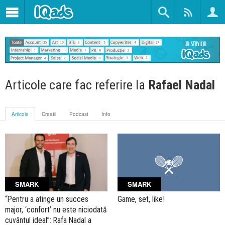
Articole care fac referire la
Rafael Nadal
Articole
Creatii
Podcast
Info
SMARK
SMARK
Game, set, like!
“Pentru a atinge un succes
major, ‘confort’ nu este niciodată
cuvântul ideal”: Rafa Nadal a