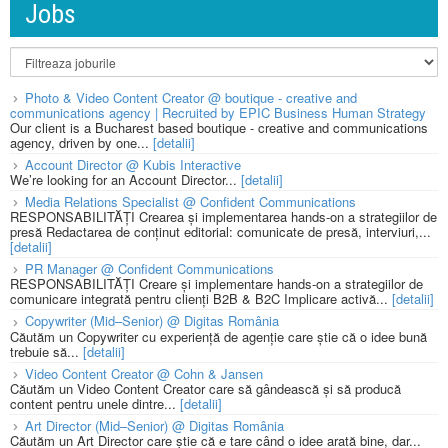
Jobs
Photo & Video Content Creator @ boutique - creative and
communications agency | Recruited by EPIC Business Human Strategy
Our client is a Bucharest based boutique - creative and communications
agency, driven by one...
[detalii]
Account Director @ Kubis Interactive
We’re looking for an Account Director...
[detalii]
Media Relations Specialist @ Confident Communications
RESPONSABILITĂȚI Crearea și implementarea hands-on a strategiilor de
presă Redactarea de conținut editorial: comunicate de presă, interviuri,...
[detalii]
PR Manager @ Confident Communications
RESPONSABILITĂȚI Creare și implementare hands-on a strategiilor de
comunicare integrată pentru clienți B2B & B2C Implicare activă...
[detalii]
Copywriter (Mid–Senior) @ Digitas România
Căutăm un Copywriter cu experiență de agenție care știe că o idee bună
trebuie să...
[detalii]
Video Content Creator @ Cohn & Jansen
Căutăm un Video Content Creator care să gândească și să producă
content pentru unele dintre...
[detalii]
Art Director (Mid–Senior) @ Digitas România
Căutăm un Art Director care știe că e tare când o idee arată bine, dar...