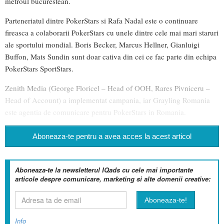
metroul bucurestean.
Parteneriatul dintre PokerStars si Rafa Nadal este o continuare
fireasca a colaborarii PokerStars cu unele dintre cele mai mari staruri
ale sportului mondial. Boris Becker, Marcus Hellner, Gianluigi
Buffon, Mats Sundin sunt doar cativa din cei ce fac parte din echipa
PokerStars SportStars.
Zenith Media (George Floricel – Head of OOH, Rares Pivniceru –
Head of Account) a implementat campania, iar Grayling Romania
este agentia de comunicare pentru PokerStars in Romania.
Aboneaza-te pentru a avea acces la acest articol
Aboneaza-te la newsletterul IQads cu cele mai importante
articole despre comunicare, marketing si alte domenii creative:
Info