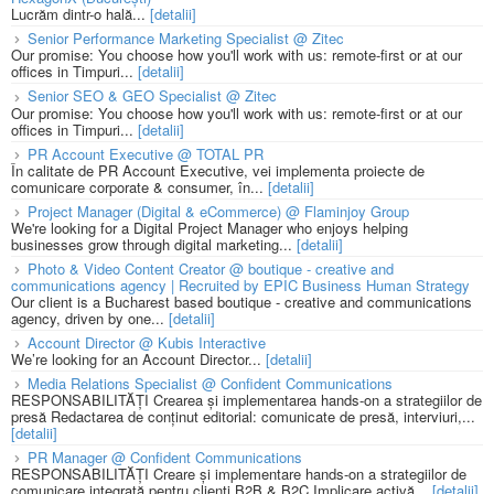
Lucrăm dintr-o hală...
[detalii]
Senior Performance Marketing Specialist @ Zitec
Our promise: You choose how you'll work with us: remote-first or at our
offices in Timpuri...
[detalii]
Senior SEO & GEO Specialist @ Zitec
Our promise: You choose how you'll work with us: remote-first or at our
offices in Timpuri...
[detalii]
PR Account Executive @ TOTAL PR
În calitate de PR Account Executive, vei implementa proiecte de
comunicare corporate & consumer, în...
[detalii]
Project Manager (Digital & eCommerce) @ Flaminjoy Group
We're looking for a Digital Project Manager who enjoys helping
businesses grow through digital marketing...
[detalii]
Photo & Video Content Creator @ boutique - creative and
communications agency | Recruited by EPIC Business Human Strategy
Our client is a Bucharest based boutique - creative and communications
agency, driven by one...
[detalii]
Account Director @ Kubis Interactive
We’re looking for an Account Director...
[detalii]
Media Relations Specialist @ Confident Communications
RESPONSABILITĂȚI Crearea și implementarea hands-on a strategiilor de
presă Redactarea de conținut editorial: comunicate de presă, interviuri,...
[detalii]
PR Manager @ Confident Communications
RESPONSABILITĂȚI Creare și implementare hands-on a strategiilor de
comunicare integrată pentru clienți B2B & B2C Implicare activă...
[detalii]