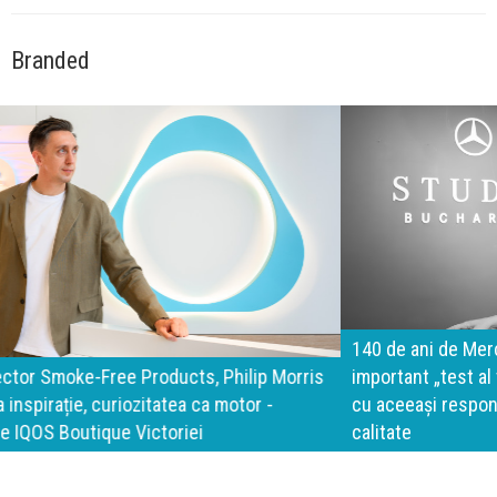
Branded
140 de ani de Mercedes-Benz. Ramona Pîrlog: Cel mai
important „test al timpului” este să inovăm constant, dar
cu aceeași responsabilitate față de oameni, siguranță și
calitate