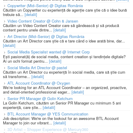
Copywriter (Mid–Senior) @ Digitas România
Căutăm un Copywriter cu experiență de agenție care știe că o idee bună
trebuie să...
[detalii]
Video Content Creator @ Cohn & Jansen
Căutăm un Video Content Creator care să gândească și să producă
content pentru unele dintre...
[detalii]
Art Director (Mid–Senior) @ Digitas România
Căutăm un Art Director care știe că e tare când o idee arată bine, dar...
[detalii]
Social Media Specialist wanted @ Internet Corp
Ești pasionat(ă) de social media, content creation și tendințele digitale?
Ai un ochi format pentru...
[detalii]
Social Media Art Director @ pastel
Căutăm un Art Director cu experiență în social media, care să știe cum
să transforme...
[detalii]
ATL Account Coordinator @ Oxygen
We’re looking for an ATL Account Coordinator – an organized, proactive,
and detail-oriented professional eager...
[detalii]
Senior PR Manager @ Golin Ketchum
La Golin Ketchum, căutăm un Senior PR Manager cu minimum 5 ani
experiență, care știe...
[detalii]
BTL Account Manager @ YES Communication
Job description: We're on the lookout for an awesome BTL Account
Manager to join our vibrant...
[detalii]
3D Artist – Shopper Experience @ Mercury360