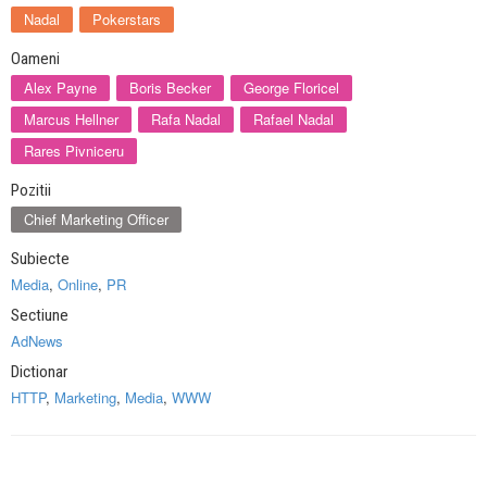
Nadal
Pokerstars
Oameni
Alex Payne
Boris Becker
George Floricel
Marcus Hellner
Rafa Nadal
Rafael Nadal
Rares Pivniceru
Pozitii
Chief Marketing Officer
Subiecte
Media
,
Online
,
PR
Sectiune
AdNews
Dictionar
HTTP
,
Marketing
,
Media
,
WWW