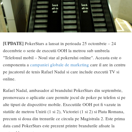
[UPDATE]
PokerStars a lansat in perioada 25 octombrie – 24
decembrie o serie de executii OOH la metrou sub umbrela
"Telefonul mobil – Noul star al pokerului online". Aceasta este o
componenta a
campaniei globale de marketing
care il are in centru
pe jucatorul de tenis Rafael Nadal si care include executii TV si
online.
Rafael Nadal, ambasador al brandului PokerStars din septembrie,
promoveaza o aplicatie care permite jocul de poker pe telefon si pe
alte tipuri de dispozitive mobile. Executiile OOH pot fi vazute in
statiile de metrou Unirii (1 si 2), Victoriei (1 si 2) si Piata Romana,
precum si doua din trenurile ce circula pe Magistrala 2. Este prima
data cand PokerStars este prezent printre brandurile afisate la