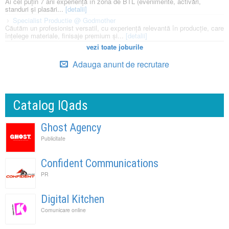
Ai cel puțin 7 ani experiență în zona de BTL (evenimente, activări,
standuri și plasări...
[detalii]
Specialist Productie @ Godmother
Căutăm un profesionist versatil, cu experiență relevantă în producție, care
înțelege materiale, finisaje premium și...
[detalii]
vezi toate joburile
Adauga anunt de recrutare
Catalog IQads
Ghost Agency
Publicitate
Confident Communications
PR
Digital Kitchen
Comunicare online