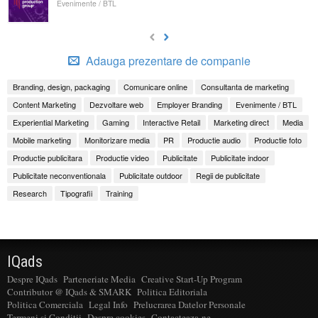
Evenimente / BTL
Adauga prezentare de companie
Branding, design, packaging
Comunicare online
Consultanta de marketing
Content Marketing
Dezvoltare web
Employer Branding
Evenimente / BTL
Experiential Marketing
Gaming
Interactive Retail
Marketing direct
Media
Mobile marketing
Monitorizare media
PR
Productie audio
Productie foto
Productie publicitara
Productie video
Publicitate
Publicitate indoor
Publicitate neconventionala
Publicitate outdoor
Regii de publicitate
Research
Tipografii
Training
IQads
Despre IQads
Parteneriate Media
Creative Start-Up Program
Contributor @ IQads & SMARK
Politica Editoriala
Politica Comerciala
Legal Info
Prelucrarea Datelor Personale
Termeni si Conditii
Despre cookies
Contacteaza-ne