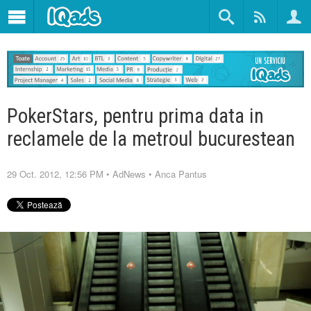
PokerStars, pentru prima data in
reclamele de la metroul bucurestean
29 Oct. 2012, 12:56 PM
•
AdNews
•
Anca Pantus