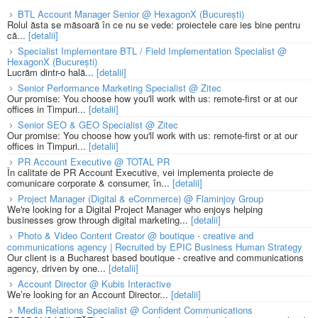
BTL Account Manager Senior @ HexagonX (București)
Rolul ăsta se măsoară în ce nu se vede: proiectele care ies bine pentru
că...
[detalii]
Specialist Implementare BTL / Field Implementation Specialist @
HexagonX (București)
Lucrăm dintr-o hală...
[detalii]
Senior Performance Marketing Specialist @ Zitec
Our promise: You choose how you'll work with us: remote-first or at our
offices in Timpuri...
[detalii]
Senior SEO & GEO Specialist @ Zitec
Our promise: You choose how you'll work with us: remote-first or at our
offices in Timpuri...
[detalii]
PR Account Executive @ TOTAL PR
În calitate de PR Account Executive, vei implementa proiecte de
comunicare corporate & consumer, în...
[detalii]
Project Manager (Digital & eCommerce) @ Flaminjoy Group
We're looking for a Digital Project Manager who enjoys helping
businesses grow through digital marketing...
[detalii]
Photo & Video Content Creator @ boutique - creative and
communications agency | Recruited by EPIC Business Human Strategy
Our client is a Bucharest based boutique - creative and communications
agency, driven by one...
[detalii]
Account Director @ Kubis Interactive
We’re looking for an Account Director...
[detalii]
Media Relations Specialist @ Confident Communications