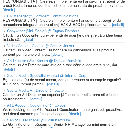
RESPONSABILITĂȚI Crearea și implementarea hands-on a strategiilor de
presă Redactarea de conținut editorial: comunicate de presă, interviuri,...
[detalii]
PR Manager @ Confident Communications
RESPONSABILITĂȚI Creare și implementare hands-on a strategiilor de
comunicare integrată pentru clienți B2B & B2C Implicare activă...
[detalii]
Copywriter (Mid–Senior) @ Digitas România
Căutăm un Copywriter cu experiență de agenție care știe că o idee bună
trebuie să...
[detalii]
Video Content Creator @ Cohn & Jansen
Căutăm un Video Content Creator care să gândească și să producă
content pentru unele dintre...
[detalii]
Art Director (Mid–Senior) @ Digitas România
Căutăm un Art Director care știe că e tare când o idee arată bine, dar...
[detalii]
Social Media Specialist wanted @ Internet Corp
Ești pasionat(ă) de social media, content creation și tendințele digitale?
Ai un ochi format pentru...
[detalii]
Social Media Art Director @ pastel
Căutăm un Art Director cu experiență în social media, care să știe cum
să transforme...
[detalii]
ATL Account Coordinator @ Oxygen
We’re looking for an ATL Account Coordinator – an organized, proactive,
and detail-oriented professional eager...
[detalii]
Senior PR Manager @ Golin Ketchum
La Golin Ketchum, căutăm un Senior PR Manager cu minimum 5 ani