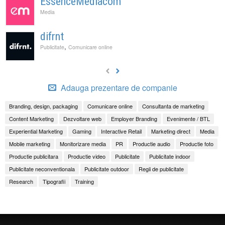
EssenceMediacom
Media
difrnt
,
Publicitate
Comunicare online
Adauga prezentare de companie
Branding, design, packaging
Comunicare online
Consultanta de marketing
Content Marketing
Dezvoltare web
Employer Branding
Evenimente / BTL
Experiential Marketing
Gaming
Interactive Retail
Marketing direct
Media
Mobile marketing
Monitorizare media
PR
Productie audio
Productie foto
Productie publicitara
Productie video
Publicitate
Publicitate indoor
Publicitate neconventionala
Publicitate outdoor
Regii de publicitate
Research
Tipografii
Training