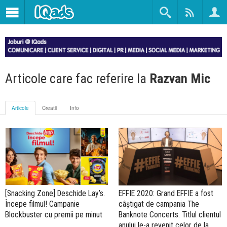
Articole care fac referire la
Razvan Mic
Articole
Creatii
Info
[Snacking Zone] Deschide Lay’s.
EFFIE 2020: Grand EFFIE a fost
Începe filmul! Campanie
câştigat de campania The
Blockbuster cu premii pe minut
Banknote Concerts. Titlul clientul
anului le-a revenit celor de la