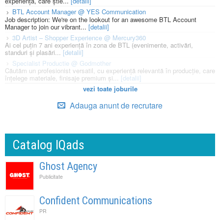
experiență, care știe...
[detalii]
BTL Account Manager @ YES Communication
Job description: We're on the lookout for an awesome BTL Account
Manager to join our vibrant...
[detalii]
3D Artist – Shopper Experience @ Mercury360
Ai cel puțin 7 ani experiență în zona de BTL (evenimente, activări,
standuri și plasări...
[detalii]
Specialist Productie @ Godmother
Căutăm un profesionist versatil, cu experiență relevantă în producție, care
înțelege materiale, finisaje premium și...
[detalii]
vezi toate joburile
Adauga anunt de recrutare
Catalog IQads
Ghost Agency
Publicitate
Confident Communications
PR