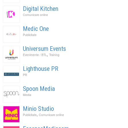
Digital Kitchen
Comunicare online
Medic One
Publicitate
Universum Events
,
Evenimente / BTL
Training
Lighthouse PR
PR
Spoon Media
Media
Minio Studio
,
Publicitate
Comunicare online