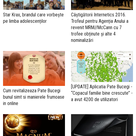
Câștigătorii Internetics 2016.
Star Krax, brandul care vorbește
Trofeul pentru Agenția Anului a
pe limba adolescenților
revenit MRM//McCann cu 7
trofee obținute și alte 4
nominalizări
[UPDATE] Aplicatia Pate Bucegi -
Cum revitalizeaza Pate Bucegi
“Copacul familie bine crescute” -
bunul simt si manierele frumoase
a avut 4200 de utilizatori
in online