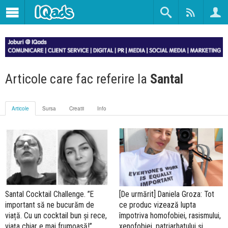
Articole care fac referire la
Santal
Articole
Sursa
Creatii
Info
Santal Cocktail Challenge. ”E
[De urmărit] Daniela Groza: Tot
important să ne bucurăm de
ce produc vizează lupta
viață. Cu un cocktail bun și rece,
împotriva homofobiei, rasismului,
viața chiar e mai frumoasă!”
xenofobiei, patriarhatului și