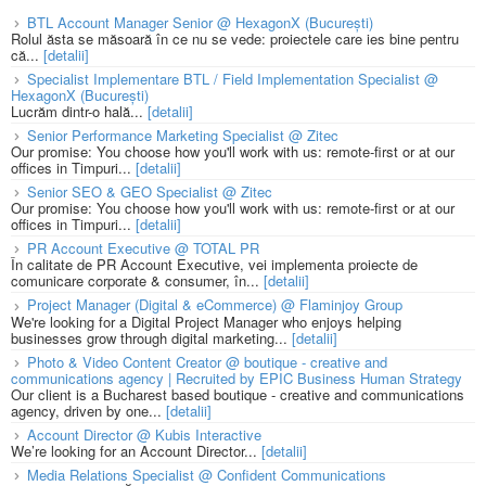
BTL Account Manager Senior @ HexagonX (București)
Rolul ăsta se măsoară în ce nu se vede: proiectele care ies bine pentru
că...
[detalii]
Specialist Implementare BTL / Field Implementation Specialist @
HexagonX (București)
Lucrăm dintr-o hală...
[detalii]
Senior Performance Marketing Specialist @ Zitec
Our promise: You choose how you'll work with us: remote-first or at our
offices in Timpuri...
[detalii]
Senior SEO & GEO Specialist @ Zitec
Our promise: You choose how you'll work with us: remote-first or at our
offices in Timpuri...
[detalii]
PR Account Executive @ TOTAL PR
În calitate de PR Account Executive, vei implementa proiecte de
comunicare corporate & consumer, în...
[detalii]
Project Manager (Digital & eCommerce) @ Flaminjoy Group
We're looking for a Digital Project Manager who enjoys helping
businesses grow through digital marketing...
[detalii]
Photo & Video Content Creator @ boutique - creative and
communications agency | Recruited by EPIC Business Human Strategy
Our client is a Bucharest based boutique - creative and communications
agency, driven by one...
[detalii]
Account Director @ Kubis Interactive
We’re looking for an Account Director...
[detalii]
Media Relations Specialist @ Confident Communications