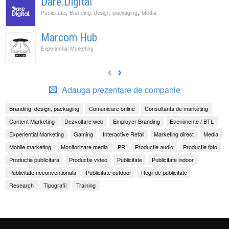
Dare Digital
,
,
Publicitate
Branding, design, packaging
Media
Marcom Hub
Experiential Marketing
Adauga prezentare de companie
Branding, design, packaging
Comunicare online
Consultanta de marketing
Content Marketing
Dezvoltare web
Employer Branding
Evenimente / BTL
Experiential Marketing
Gaming
Interactive Retail
Marketing direct
Media
Mobile marketing
Monitorizare media
PR
Productie audio
Productie foto
Productie publicitara
Productie video
Publicitate
Publicitate indoor
Publicitate neconventionala
Publicitate outdoor
Regii de publicitate
Research
Tipografii
Training