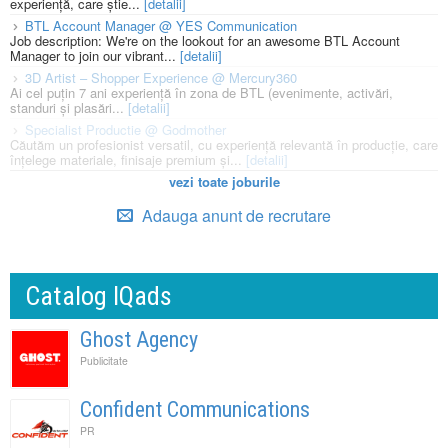
experiență, care știe...
[detalii]
BTL Account Manager @ YES Communication
Job description: We're on the lookout for an awesome BTL Account
Manager to join our vibrant...
[detalii]
3D Artist – Shopper Experience @ Mercury360
Ai cel puțin 7 ani experiență în zona de BTL (evenimente, activări,
standuri și plasări...
[detalii]
Specialist Productie @ Godmother
Căutăm un profesionist versatil, cu experiență relevantă în producție, care
înțelege materiale, finisaje premium și...
[detalii]
vezi toate joburile
Adauga anunt de recrutare
Catalog IQads
Ghost Agency
Publicitate
Confident Communications
PR