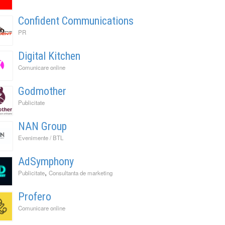
Confident Communications
PR
Digital Kitchen
Comunicare online
Godmother
Publicitate
NAN Group
Evenimente / BTL
AdSymphony
,
Publicitate
Consultanta de marketing
Profero
Comunicare online