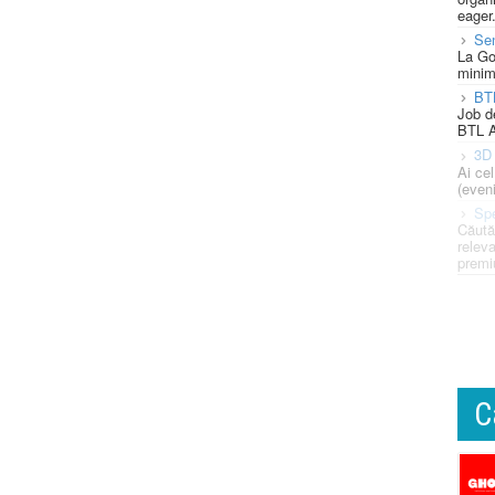
eager
Se
La Go
minim
BT
Job d
BTL A
3D 
Ai ce
(eveni
Spe
Căută
releva
premi
C