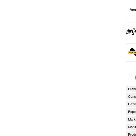
Brand
Consu
Dezv
Exper
Marke
Monit
Produ