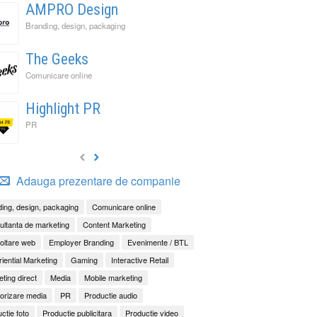
AMPRO Design
Branding, design, packaging
The Geeks
Comunicare online
Highlight PR
PR
Adauga prezentare de companie
ing, design, packaging
Comunicare online
ltanta de marketing
Content Marketing
oltare web
Employer Branding
Evenimente / BTL
iential Marketing
Gaming
Interactive Retail
ting direct
Media
Mobile marketing
orizare media
PR
Productie audio
ctie foto
Productie publicitara
Productie video