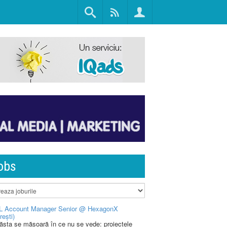
obs
L Account Manager Senior @ HexagonX
rești)
 ăsta se măsoară în ce nu se vede: proiectele