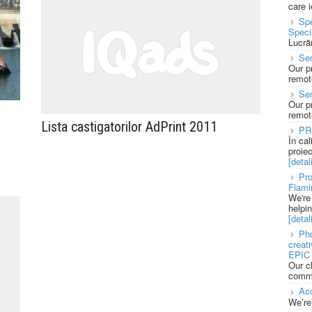
care 
Spe
Speci
Lucră
Sen
Our p
remote
Se
Our p
remote
Lista castigatorilor AdPrint 2011
PR
În ca
proie
[detali
Pro
Flami
We're
helpi
[detali
Pho
creat
EPIC 
Our c
commu
Acc
We’re