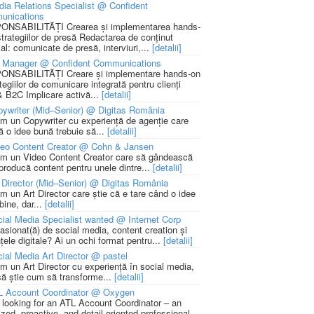
ia Relations Specialist @ Confident
unications
NSABILITĂȚI Crearea și implementarea hands-
strategiilor de presă Redactarea de conținut
ial: comunicate de presă, interviuri,...
[detalii]
 Manager @ Confident Communications
NSABILITĂȚI Creare și implementare hands-on
tegiilor de comunicare integrată pentru clienți
 B2C Implicare activă...
[detalii]
ywriter (Mid–Senior) @ Digitas România
m un Copywriter cu experiență de agenție care
ă o idee bună trebuie să...
[detalii]
deo Content Creator @ Cohn & Jansen
m un Video Content Creator care să gândească
 producă content pentru unele dintre...
[detalii]
 Director (Mid–Senior) @ Digitas România
m un Art Director care știe că e tare când o idee
bine, dar...
[detalii]
ial Media Specialist wanted @ Internet Corp
pasionat(ă) de social media, content creation și
țele digitale? Ai un ochi format pentru...
[detalii]
ial Media Art Director @ pastel
m un Art Director cu experiență în social media,
să știe cum să transforme...
[detalii]
L Account Coordinator @ Oxygen
 looking for an ATL Account Coordinator – an
zed, proactive, and detail-oriented professional