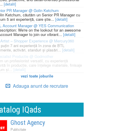
...
[detalii]
nior PR Manager @ Golin Ketchum
lin Ketchum, căutăm un Senior PR Manager cu
um 5 ani experiență, care știe...
[detalii]
L Account Manager @ YES Communication
escription: We're on the lookout for an awesome
ccount Manager to join our vibrant...
[detalii]
Artist – Shopper Experience @ Mercury360
l puțin 7 ani experiență în zona de BTL
mente, activări, standuri și plasări...
[detalii]
cialist Productie @ Godmother
m un profesionist versatil, cu experiență
ntă în producție, care înțelege materiale, finisaje
um și...
[detalii]
vezi toate joburile
Adauga anunt de recrutare
atalog IQads
Ghost Agency
Publicitate