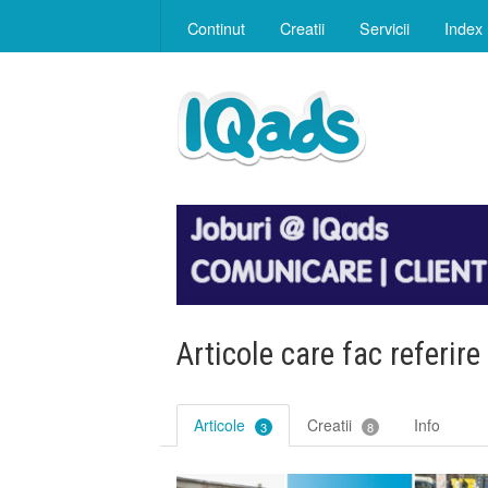
Continut
Creatii
Servicii
Index
Articole care fac referire
Articole
Creatii
Info
3
8