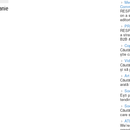
Med
Comm
anie
RESPO
on a 
editor
PR
RESPO
a stra
B2B &
Cop
Căută
știe c
Vi
Căută
și să
Art
Căută
arată 
Soc
Ești 
tendin
Soc
Căută
care 
AT
We’re
organi