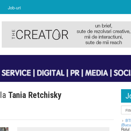
Job-uri
 la
Tania Retchisky
J
BT
(Bucu
Rolul