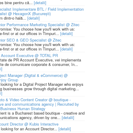
ies bine pentru că...
[detalii]
cialist Implementare BTL / Field Implementation
alist @ HexagonX (București)
m dintr-o hală...
[detalii]
ior Performance Marketing Specialist @ Zitec
romise: You choose how you'll work with us:
-first or at our offices in Timpuri...
[detalii]
nior SEO & GEO Specialist @ Zitec
romise: You choose how you'll work with us:
-first or at our offices in Timpuri...
[detalii]
 Account Executive @ TOTAL PR
litate de PR Account Executive, vei implementa
cte de comunicare corporate & consumer, în...
i]
ject Manager (Digital & eCommerce) @
njoy Group
 looking for a Digital Project Manager who enjoys
ng businesses grow through digital marketing...
i]
to & Video Content Creator @ boutique -
ive and communications agency | Recruited by
Business Human Strategy
lient is a Bucharest based boutique - creative and
nications agency, driven by one...
[detalii]
ount Director @ Kubis Interactive
 looking for an Account Director...
[detalii]