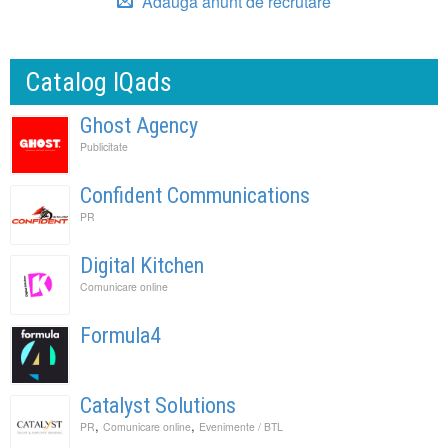
Adauga anunt de recrutare
Catalog IQads
Ghost Agency
Publicitate
Confident Communications
PR
Digital Kitchen
Comunicare online
Formula4
Catalyst Solutions
,
,
PR
Comunicare online
Evenimente / BTL