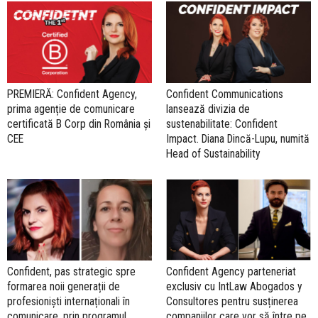
PREMIERĂ: Confident Agency,
Confident Communications
prima agenție de comunicare
lansează divizia de
certificată B Corp din România și
sustenabilitate: Confident
CEE
Impact. Diana Dincă-Lupu, numită
Head of Sustainability
Confident, pas strategic spre
Confident Agency parteneriat
formarea noii generații de
exclusiv cu IntLaw Abogados y
profesioniști internaționali în
Consultores pentru susținerea
comunicare, prin programul
companiilor care vor să între pe