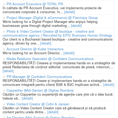
PR Account Executive @ TOTAL PR
În calitate de PR Account Executive, vei implementa proiecte de
comunicare corporate & consumer, în...
[detalii]
Project Manager (Digital & eCommerce) @ Flaminjoy Group
We're looking for a Digital Project Manager who enjoys helping
businesses grow through digital marketing...
[detalii]
Photo & Video Content Creator @ boutique - creative and
communications agency | Recruited by EPIC Business Human Strategy
Our client is a Bucharest based boutique - creative and communications
agency, driven by one...
[detalii]
Account Director @ Kubis Interactive
We’re looking for an Account Director...
[detalii]
Media Relations Specialist @ Confident Communications
RESPONSABILITĂȚI Crearea și implementarea hands-on a strategiilor de
presă Redactarea de conținut editorial: comunicate de presă, interviuri,...
[detalii]
PR Manager @ Confident Communications
RESPONSABILITĂȚI Creare și implementare hands-on a strategiilor de
comunicare integrată pentru clienți B2B & B2C Implicare activă...
[detalii]
Copywriter (Mid–Senior) @ Digitas România
Căutăm un Copywriter cu experiență de agenție care știe că o idee bună
trebuie să...
[detalii]
Video Content Creator @ Cohn & Jansen
Căutăm un Video Content Creator care să gândească și să producă
content pentru unele dintre...
[detalii]
Art Director (Mid–Senior) @ Digitas România