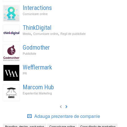
Interactions
Comunicare online
ThinkDigital
,
,
Media
Comunicare online
Regii de publicitate
Godmother
Publicitate
Wefflermark
PR
Marcom Hub
Experiential Marketing
Adauga prezentare de companie
Branding, design, packaging
Comunicare online
Consultanta de marketing