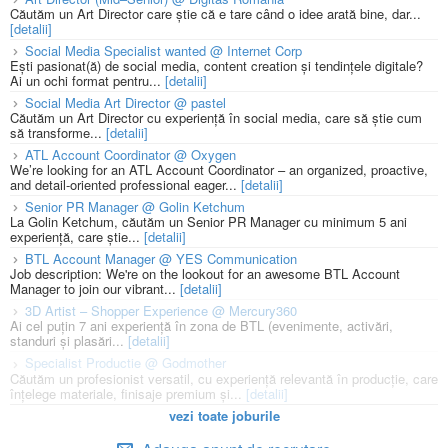
Căutăm un Art Director care știe că e tare când o idee arată bine, dar...
[detalii]
Social Media Specialist wanted @ Internet Corp
Ești pasionat(ă) de social media, content creation și tendințele digitale?
Ai un ochi format pentru...
[detalii]
Social Media Art Director @ pastel
Căutăm un Art Director cu experiență în social media, care să știe cum
să transforme...
[detalii]
ATL Account Coordinator @ Oxygen
We’re looking for an ATL Account Coordinator – an organized, proactive,
and detail-oriented professional eager...
[detalii]
Senior PR Manager @ Golin Ketchum
La Golin Ketchum, căutăm un Senior PR Manager cu minimum 5 ani
experiență, care știe...
[detalii]
BTL Account Manager @ YES Communication
Job description: We're on the lookout for an awesome BTL Account
Manager to join our vibrant...
[detalii]
3D Artist – Shopper Experience @ Mercury360
Ai cel puțin 7 ani experiență în zona de BTL (evenimente, activări,
standuri și plasări...
[detalii]
Specialist Productie @ Godmother
Căutăm un profesionist versatil, cu experiență relevantă în producție, care
înțelege materiale, finisaje premium și...
[detalii]
vezi toate joburile