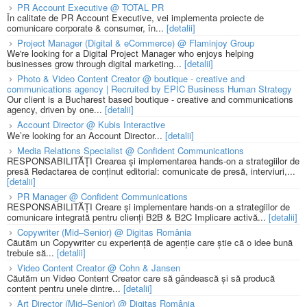
PR Account Executive @ TOTAL PR
În calitate de PR Account Executive, vei implementa proiecte de
comunicare corporate & consumer, în...
[detalii]
Project Manager (Digital & eCommerce) @ Flaminjoy Group
We're looking for a Digital Project Manager who enjoys helping
businesses grow through digital marketing...
[detalii]
Photo & Video Content Creator @ boutique - creative and
communications agency | Recruited by EPIC Business Human Strategy
Our client is a Bucharest based boutique - creative and communications
agency, driven by one...
[detalii]
Account Director @ Kubis Interactive
We’re looking for an Account Director...
[detalii]
Media Relations Specialist @ Confident Communications
RESPONSABILITĂȚI Crearea și implementarea hands-on a strategiilor de
presă Redactarea de conținut editorial: comunicate de presă, interviuri,...
[detalii]
PR Manager @ Confident Communications
RESPONSABILITĂȚI Creare și implementare hands-on a strategiilor de
comunicare integrată pentru clienți B2B & B2C Implicare activă...
[detalii]
Copywriter (Mid–Senior) @ Digitas România
Căutăm un Copywriter cu experiență de agenție care știe că o idee bună
trebuie să...
[detalii]
Video Content Creator @ Cohn & Jansen
Căutăm un Video Content Creator care să gândească și să producă
content pentru unele dintre...
[detalii]
Art Director (Mid–Senior) @ Digitas România