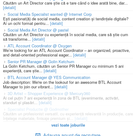
Căutăm un Art Director care știe că e tare când o idee arată bine, dar...
[detalii]
Social Media Specialist wanted @ Internet Corp
Ești pasionat(ă) de social media, content creation și tendințele digitale?
Ai un ochi format pentru...
[detalii]
Social Media Art Director @ pastel
Căutăm un Art Director cu experiență în social media, care să știe cum
să transforme...
[detalii]
ATL Account Coordinator @ Oxygen
We’re looking for an ATL Account Coordinator – an organized, proactive,
and detail-oriented professional eager...
[detalii]
Senior PR Manager @ Golin Ketchum
La Golin Ketchum, căutăm un Senior PR Manager cu minimum 5 ani
experiență, care știe...
[detalii]
BTL Account Manager @ YES Communication
Job description: We're on the lookout for an awesome BTL Account
Manager to join our vibrant...
[detalii]
3D Artist – Shopper Experience @ Mercury360
Ai cel puțin 7 ani experiență în zona de BTL (evenimente, activări,
standuri și plasări...
[detalii]
Specialist Productie @ Godmother
Căutăm un profesionist versatil, cu experiență relevantă în producție, care
înțelege materiale, finisaje premium și...
[detalii]
vezi toate joburile
Adauga anunt de recrutare