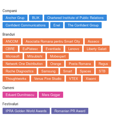
Companii
Anchor Grup
BLIK
Chartered Institute of Public Relations
Confident Communications
Enel
The Confident Group
Branduri
ANCOM
Asociatia Romana pentru Smart City
Asseco
CBRE
EuPlatesc
Eventiada
Lenovo
Liberty Galati
Microsoft
Mitsubishi
Mobexpert
Network One Distribution
Orange
Posta Romana
Regus
Roche Diagnostics
Samsung
Smart
Spaces
STB
Thoughtworks
Venus Five Studio
VTEX
Xiaomi
Oameni
Eduard Dumitrascu
Mara Gojgar
Festivaluri
IPRA Golden World Awards
Romanian PR Award