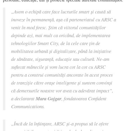
„Avem o echipă care face lucrurile smart și caută să
inoveze în permanență, așa că parteneriatul cu ARSC a
venit în mod firesc. Știm că viitorul comunităților
depinde azi, mai mult ca oricând, de implementarea
tehnologiilor Smart City, de la cele care țin de
mobilitatea urbană și digitalizare, până la inițiative
de sănătate, siguranță, educație sau cultură. Ne-am
suflecat mânecile și vom lucra cot la cot cu ARSC
pentru a construi comunități ancorate în acest proces
de tranziție către orașe inteligente și suntem convinși
că demersurile noastre vor avea cu adevărat impact”,
a declararat
Mara Gojgar
, fondatoarea Confident
Communications.
„Încă de la înființare, ARSC și-a propus să le ofere