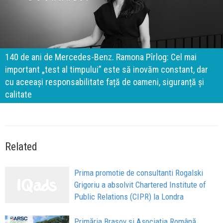
140 de ani de Mercedes-Benz. Ramona Pîrlog: Cel mai
important „test al timpului” este să inovăm constant, dar
cu aceeași responsabilitate față de oameni, siguranță și
calitate
Related
Prima promotie de consultanti Rogalski
Grigoriu a absolvit Chartered Institute of
Public Relations (CIPR) la Londra
Primăria Brașov și Asociația Română