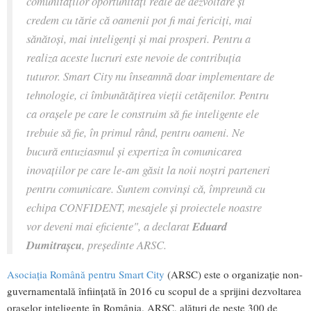
comunităților oportunități reale de dezvoltare și
credem cu tărie că oamenii pot fi mai fericiți, mai
sănătoși, mai inteligenți și mai prosperi. Pentru a
realiza aceste lucruri este nevoie de contribuția
tuturor. Smart City nu înseamnă doar implementare de
tehnologie, ci îmbunătățirea vieții cetățenilor. Pentru
ca orașele pe care le construim să fie inteligente ele
trebuie să fie, în primul rând, pentru oameni. Ne
bucură entuziasmul și expertiza în comunicarea
inovațiilor pe care le-am găsit la noii noștri parteneri
pentru comunicare. Suntem convinși că, împreună cu
echipa CONFIDENT, mesajele și proiectele noastre
vor deveni mai eficiente", a declarat
Eduard
Dumitraşcu
, preşedinte ARSC.
Asociaţia Română pentru Smart City
(ARSC) este o organizaţie non-
guvernamentală înfiinţată în 2016 cu scopul de a sprijini dezvoltarea
oraşelor inteligente în România. ARSC, alături de peste 300 de