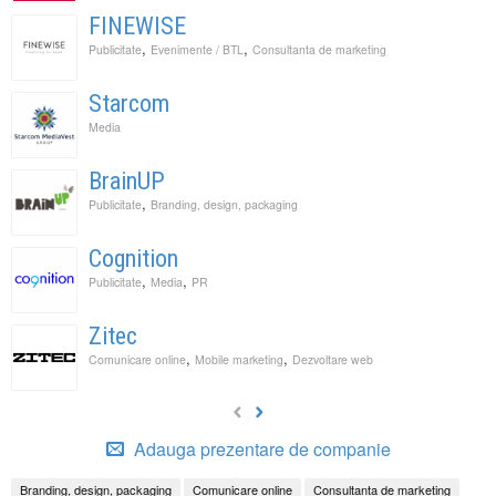
FINEWISE
,
,
Publicitate
Evenimente / BTL
Consultanta de marketing
Starcom
Media
BrainUP
,
Publicitate
Branding, design, packaging
Cognition
,
,
Publicitate
Media
PR
Zitec
,
,
Comunicare online
Mobile marketing
Dezvoltare web
Adauga prezentare de companie
Branding, design, packaging
Comunicare online
Consultanta de marketing