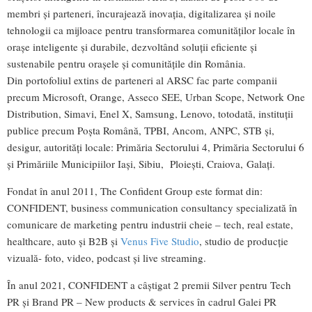
membri şi parteneri, încurajează inovaţia, digitalizarea şi noile
tehnologii ca mijloace pentru transformarea comunităţilor locale în
oraşe inteligente şi durabile, dezvoltând soluţii eficiente şi
sustenabile pentru oraşele şi comunităţile din România.
Din portofoliul extins de parteneri al ARSC fac parte companii
precum Microsoft, Orange, Asseco SEE, Urban Scope, Network One
Distribution, Simavi, Enel X, Samsung, Lenovo, totodată, instituții
publice precum Poșta Română, TPBI, Ancom, ANPC, STB și,
desigur, autorități locale: Primăria Sectorului 4, Primăria Sectorului 6
și Primăriile Municipiilor Iași, Sibiu, Ploiești, Craiova, Galați.
Fondat în anul 2011, The Confident Group este format din:
CONFIDENT, business communication consultancy specializată în
comunicare de marketing pentru industrii cheie – tech, real estate,
healthcare, auto și B2B și
Venus Five Studio
, studio de producție
vizuală- foto, video, podcast și live streaming.
În anul 2021, CONFIDENT a câștigat 2 premii Silver pentru Tech
PR și Brand PR – New products & services în cadrul Galei PR