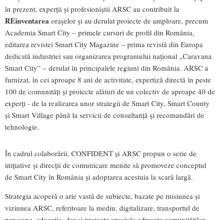
în prezent, experții și profesioniștii ARSC au contribuit la
REinventarea
orașelor și au derulat proiecte de amploare, precum
Academia Smart City – primele cursuri de profil din România,
editarea revistei Smart City Magazine – prima revistă din Europa
dedicată industriei sau organizarea programului național „Caravana
Smart City” – derulat în principalele regiuni din România. ARSC a
furnizat, în cei aproape 8 ani de activitate, expertiză directă în peste
100 de comunități și proiecte alături de un colectiv de aproape 40 de
experți - de la realizarea unor strategii de Smart City, Smart County
și Smart Village până la servicii de consultanță și recomandări de
tehnologie.
În cadrul colaborării, CONFIDENT și ARSC propun o serie de
inițiative și direcții de comunicare menite să promoveze conceptul
de Smart City în România și adoptarea acestuia la scară largă.
Strategia acoperă o arie vastă de subiecte, bazate pe misiunea și
viziunea ARSC, referitoare la mediu, digitalizare, transportul de
persoane, educație, dar și proiecte speciale adresate comunităților.