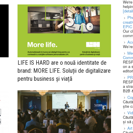
We're
helpi
[detali
Pho
creat
EPIC 
Our c
commu
Acc
We’re
Med
Comm
RESPO
LIFE IS HARD are o nouă identitate de
on a 
brand: MORE LIFE. Soluții de digitalizare
editor
PR
pentru business și viață
RESPO
a stra
B2B &
Cop
Căută
știe c
Vi
Căută
și să
Art
Căută