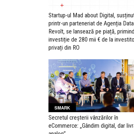
Startup-ul Mad about Digital, susținu
printr-un parteneriat de Agenția Data
Revolt, se lansează pe piață, primin
investiție de 280 mii € de la investito
privați din RO
SMARK
Secretul creșterii vânzărilor în
eCommerce: „Gândim digital, dar liv
analog”