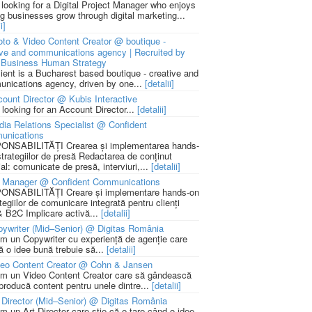
 looking for a Digital Project Manager who enjoys
ng businesses grow through digital marketing...
i]
to & Video Content Creator @ boutique -
ive and communications agency | Recruited by
Business Human Strategy
lient is a Bucharest based boutique - creative and
nications agency, driven by one...
[detalii]
ount Director @ Kubis Interactive
 looking for an Account Director...
[detalii]
ia Relations Specialist @ Confident
unications
NSABILITĂȚI Crearea și implementarea hands-
strategiilor de presă Redactarea de conținut
ial: comunicate de presă, interviuri,...
[detalii]
 Manager @ Confident Communications
NSABILITĂȚI Creare și implementare hands-on
tegiilor de comunicare integrată pentru clienți
 B2C Implicare activă...
[detalii]
ywriter (Mid–Senior) @ Digitas România
m un Copywriter cu experiență de agenție care
ă o idee bună trebuie să...
[detalii]
deo Content Creator @ Cohn & Jansen
m un Video Content Creator care să gândească
 producă content pentru unele dintre...
[detalii]
 Director (Mid–Senior) @ Digitas România
m un Art Director care știe că e tare când o idee