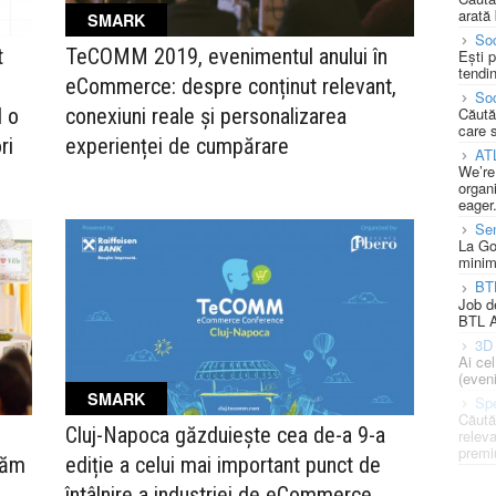
arată 
SMARK
Soc
TeCOMM 2019, evenimentul anului în
t
Ești 
tendin
eCommerce: despre conținut relevant,
Soc
conexiuni reale și personalizarea
d o
Căută
care 
experienței de cumpărare
ri
AT
We’re
organi
eager
Se
La Go
minim
BT
Job d
BTL A
3D 
Ai ce
(eveni
SMARK
Spe
Căută
Cluj-Napoca găzduiește cea de-a 9-a
releva
premi
răm
ediție a celui mai important punct de
întâlnire a industriei de eCommerce