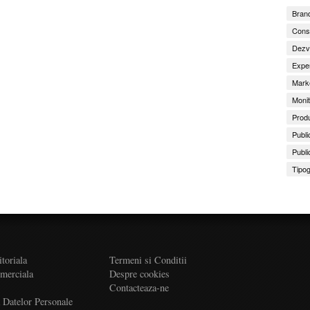
Brand
Consu
Dezv
Exper
Marke
Monit
Produ
Publi
Publi
Tipog
itoriala
Termeni si Conditii
omerciala
Despre cookies
Contacteaza-ne
a Datelor Personale