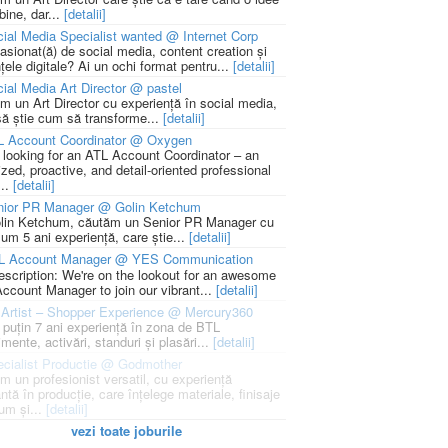
bine, dar...
[detalii]
ial Media Specialist wanted @ Internet Corp
pasionat(ă) de social media, content creation și
țele digitale? Ai un ochi format pentru...
[detalii]
ial Media Art Director @ pastel
m un Art Director cu experiență în social media,
să știe cum să transforme...
[detalii]
L Account Coordinator @ Oxygen
 looking for an ATL Account Coordinator – an
zed, proactive, and detail-oriented professional
...
[detalii]
nior PR Manager @ Golin Ketchum
lin Ketchum, căutăm un Senior PR Manager cu
um 5 ani experiență, care știe...
[detalii]
L Account Manager @ YES Communication
escription: We're on the lookout for an awesome
ccount Manager to join our vibrant...
[detalii]
Artist – Shopper Experience @ Mercury360
l puțin 7 ani experiență în zona de BTL
mente, activări, standuri și plasări...
[detalii]
cialist Productie @ Godmother
m un profesionist versatil, cu experiență
ntă în producție, care înțelege materiale, finisaje
um și...
[detalii]
vezi toate joburile