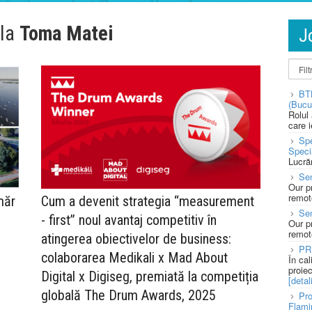
 la
Toma Matei
J
BT
(Bucu
Rolul
care 
Spe
Speci
Lucră
Sen
Our p
remote
măr
Cum a devenit strategia “measurement
Se
- first” noul avantaj competitiv în
Our p
remote
atingerea obiectivelor de business:
PR
colaborarea Medikali x Mad About
În ca
proie
Digital x Digiseg, premiată la competiția
[detali
globală The Drum Awards, 2025
Pro
Flami