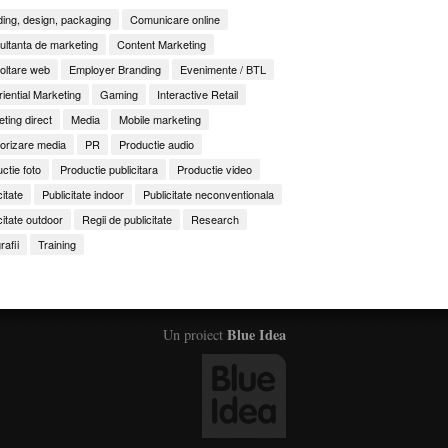
ing, design, packaging
Comunicare online
ltanta de marketing
Content Marketing
oltare web
Employer Branding
Evenimente / BTL
iential Marketing
Gaming
Interactive Retail
ting direct
Media
Mobile marketing
orizare media
PR
Productie audio
ctie foto
Productie publicitara
Productie video
citate
Publicitate indoor
Publicitate neconventionala
citate outdoor
Regii de publicitate
Research
rafii
Training
Blue Idea
Un proiect