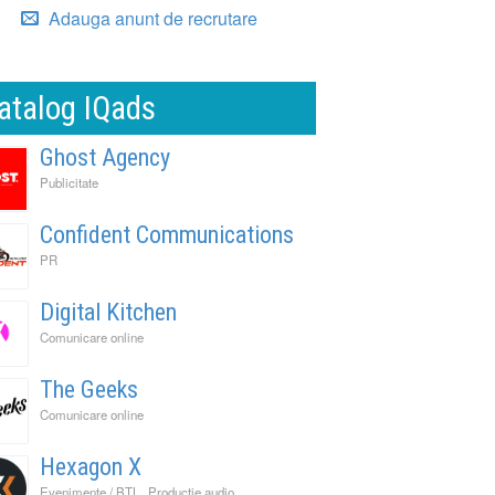
Adauga anunt de recrutare
atalog IQads
Ghost Agency
Publicitate
Confident Communications
PR
Digital Kitchen
Comunicare online
The Geeks
Comunicare online
Hexagon X
,
,
Evenimente / BTL
Productie audio