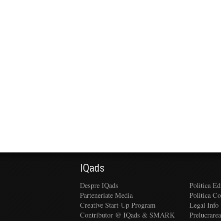
IQads
Despre IQads
Politica Ed
Parteneriate Media
Politica C
Creative Start-Up Program
Legal Info
Contributor @ IQads & SMARK
Prelucrare