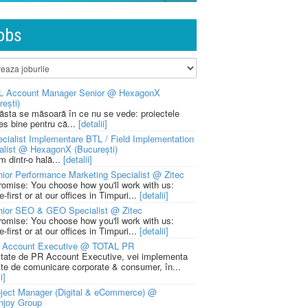
obs
L Account Manager Senior @ HexagonX
rești)
 ăsta se măsoară în ce nu se vede: proiectele
ies bine pentru că...
[detalii]
cialist Implementare BTL / Field Implementation
alist @ HexagonX (București)
m dintr-o hală...
[detalii]
ior Performance Marketing Specialist @ Zitec
romise: You choose how you'll work with us:
-first or at our offices in Timpuri...
[detalii]
nior SEO & GEO Specialist @ Zitec
romise: You choose how you'll work with us:
-first or at our offices in Timpuri...
[detalii]
 Account Executive @ TOTAL PR
litate de PR Account Executive, vei implementa
cte de comunicare corporate & consumer, în...
i]
ject Manager (Digital & eCommerce) @
njoy Group