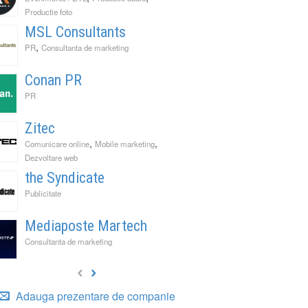
Productie foto
MSL Consultants
,
PR
Consultanta de marketing
Conan PR
PR
Zitec
,
,
Comunicare online
Mobile marketing
Dezvoltare web
the Syndicate
Publicitate
Mediaposte Martech
Consultanta de marketing
Adauga prezentare de companie