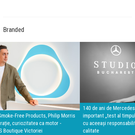
Branded
140 de ani de Mercedes-Benz. Ramona Pîrlog: Cel mai
important „test al timpului” este să inovăm constant, dar
cu aceeași responsabilitate față de oameni, siguranță și
calitate