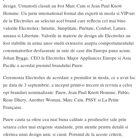
design. Urmatorii clasati au fost Marc Cain si Jean Paul Knott
Homme. Un juriu international format din experti in moda si VIP-uri
de la Electrolux au selectat acel brand care reflecta cel mai bine
valorile Electrolux: Intuitie, Simplitate, Puritate, Confort, Latura
umana si Libertate. Valorile in materie de design ale Electrolux au
fost stabilite in urma unor studii extensive asupra comportamentului
consumatorilor desfasurate in sute de case din Europa pana acum.
Johan Bygge, CEO la Electrolux Major Appliances Europe si Asia
Pacific a acordat premiul brandului Pauw.
Ceremonia Electrolux de acordare a premiilor in moda, ce a avut loc
pe data de 3 septembrie, a inceput printr-o trecere in revista a celor
opt branduri nominalizate: Pauw, Jean Paul Knott Homme, Pablo,
Rene Dhery, Another Woman, Marc Cain, PSSY si La Petite
Française.
Pauw cauta sa ofere cea mai buna calitate a produselor sale prin
setarea celor mai exigente standarde, prin atentie pentru detalii si
oferirea unui design unic si curat. Pornind de la aceste criterii,