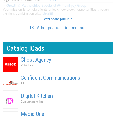
Growth & Partnerships Specialist @ Flaminjoy Group
Your mission is to help clients unlock new growth opportunities through
the right combination of...
[detalii]
vezi toate joburile
Adauga anunt de recrutare
Catalog IQads
Ghost Agency
Publicitate
Confident Communications
PR
Digital Kitchen
Comunicare online
Medic One