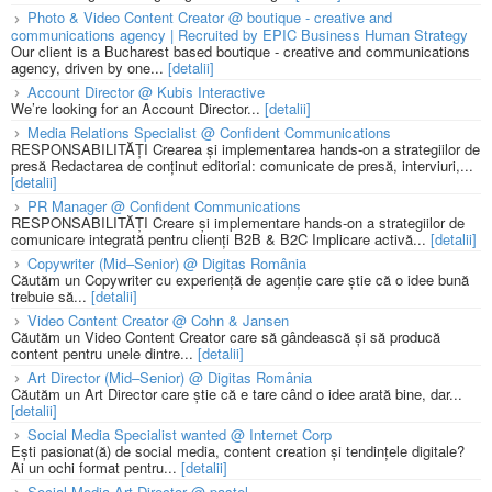
Photo & Video Content Creator @ boutique - creative and
communications agency | Recruited by EPIC Business Human Strategy
Our client is a Bucharest based boutique - creative and communications
agency, driven by one...
[detalii]
Account Director @ Kubis Interactive
We’re looking for an Account Director...
[detalii]
Media Relations Specialist @ Confident Communications
RESPONSABILITĂȚI Crearea și implementarea hands-on a strategiilor de
presă Redactarea de conținut editorial: comunicate de presă, interviuri,...
[detalii]
PR Manager @ Confident Communications
RESPONSABILITĂȚI Creare și implementare hands-on a strategiilor de
comunicare integrată pentru clienți B2B & B2C Implicare activă...
[detalii]
Copywriter (Mid–Senior) @ Digitas România
Căutăm un Copywriter cu experiență de agenție care știe că o idee bună
trebuie să...
[detalii]
Video Content Creator @ Cohn & Jansen
Căutăm un Video Content Creator care să gândească și să producă
content pentru unele dintre...
[detalii]
Art Director (Mid–Senior) @ Digitas România
Căutăm un Art Director care știe că e tare când o idee arată bine, dar...
[detalii]
Social Media Specialist wanted @ Internet Corp
Ești pasionat(ă) de social media, content creation și tendințele digitale?
Ai un ochi format pentru...
[detalii]
Social Media Art Director @ pastel