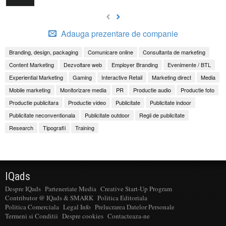
Adauga prezentare de companie
Branding, design, packaging
Comunicare online
Consultanta de marketing
Content Marketing
Dezvoltare web
Employer Branding
Evenimente / BTL
Experiential Marketing
Gaming
Interactive Retail
Marketing direct
Media
Mobile marketing
Monitorizare media
PR
Productie audio
Productie foto
Productie publicitara
Productie video
Publicitate
Publicitate indoor
Publicitate neconventionala
Publicitate outdoor
Regii de publicitate
Research
Tipografii
Training
IQads
Despre IQads
Parteneriate Media
Creative Start-Up Program
Contributor @ IQads & SMARK
Politica Editoriala
Politica Comerciala
Legal Info
Prelucrarea Datelor Personale
Termeni si Conditii
Despre cookies
Contacteaza-ne