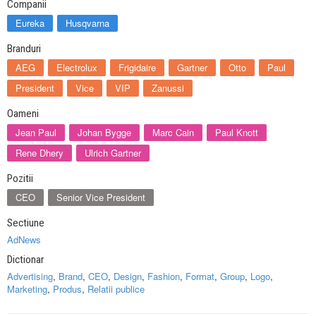
Companii
Eureka
Husqvarna
Branduri
AEG
Electrolux
Frigidaire
Gartner
Otto
Paul
President
Vice
VIP
Zanussi
Oameni
Jean Paul
Johan Bygge
Marc Cain
Paul Knott
Rene Dhery
Ulrich Gartner
Pozitii
CEO
Senior Vice President
Sectiune
AdNews
Dictionar
Advertising
,
Brand
,
CEO
,
Design
,
Fashion
,
Format
,
Group
,
Logo
,
Marketing
,
Produs
,
Relatii publice