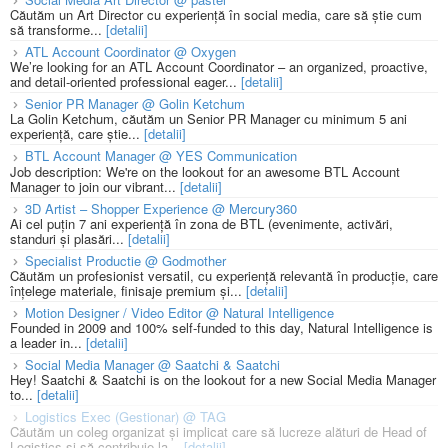
Căutăm un Art Director cu experiență în social media, care să știe cum
să transforme...
[detalii]
ATL Account Coordinator @ Oxygen
We’re looking for an ATL Account Coordinator – an organized, proactive,
and detail-oriented professional eager...
[detalii]
Senior PR Manager @ Golin Ketchum
La Golin Ketchum, căutăm un Senior PR Manager cu minimum 5 ani
experiență, care știe...
[detalii]
BTL Account Manager @ YES Communication
Job description: We're on the lookout for an awesome BTL Account
Manager to join our vibrant...
[detalii]
3D Artist – Shopper Experience @ Mercury360
Ai cel puțin 7 ani experiență în zona de BTL (evenimente, activări,
standuri și plasări...
[detalii]
Specialist Productie @ Godmother
Căutăm un profesionist versatil, cu experiență relevantă în producție, care
înțelege materiale, finisaje premium și...
[detalii]
Motion Designer / Video Editor @ Natural Intelligence
Founded in 2009 and 100% self-funded to this day, Natural Intelligence is
a leader in...
[detalii]
Social Media Manager @ Saatchi & Saatchi
Hey! Saatchi & Saatchi is on the lookout for a new Social Media Manager
to...
[detalii]
Logistics Exec (Gestionar) @ TAG
Căutăm un coleg organizat și implicat care să lucreze alături de Head of
Logistics și să contribuie la...
[detalii]