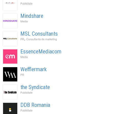
Publicitate
Mindshare
Media
MSL Consultants
,
PR
Consultanta de marketing
EssenceMediacom
Media
Wefflermark
PR
the Syndicate
Publicitate
DDB Romania
Publicitate