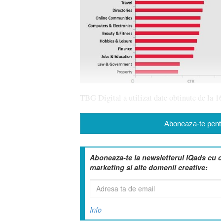
TBG Digital a utilizat date obtinute de la 16
Aboneaza-te pentr
Aboneaza-te la newsletterul IQads cu 
marketing si alte domenii creative:
Info