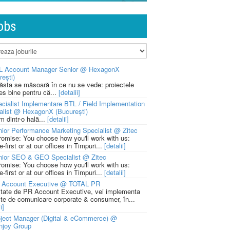
obs
L Account Manager Senior @ HexagonX
rești)
 ăsta se măsoară în ce nu se vede: proiectele
ies bine pentru că...
[detalii]
cialist Implementare BTL / Field Implementation
alist @ HexagonX (București)
m dintr-o hală...
[detalii]
ior Performance Marketing Specialist @ Zitec
romise: You choose how you'll work with us:
-first or at our offices in Timpuri...
[detalii]
nior SEO & GEO Specialist @ Zitec
romise: You choose how you'll work with us:
-first or at our offices in Timpuri...
[detalii]
 Account Executive @ TOTAL PR
litate de PR Account Executive, vei implementa
cte de comunicare corporate & consumer, în...
i]
ject Manager (Digital & eCommerce) @
njoy Group