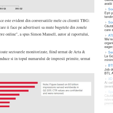
arată 
Soc
Ești 
tendin
a ce este evident din conversatiile mele cu clientii TBG:
Soc
Căută
re ii face pe advertiseri sa mute bugetele din zonele
care 
spre online", a spus Simon Mansell, autor al raportului,
AT
We’re
organi
eager
toate sectoarele monitorizate, fiind urmat de Arta &
Se
La Go
nduce si in topul numarului de impresii primite, urmat
minim
BT
Job d
BTL A
3D 
Ai ce
(eveni
Spe
Căută
releva
premi