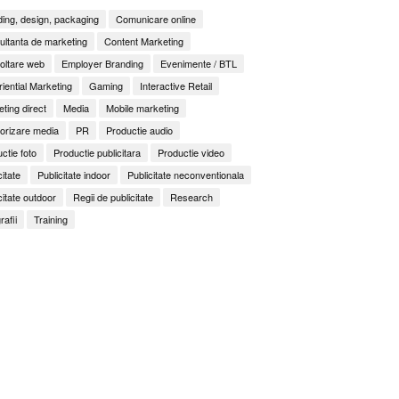
ing, design, packaging
Comunicare online
ltanta de marketing
Content Marketing
oltare web
Employer Branding
Evenimente / BTL
iential Marketing
Gaming
Interactive Retail
ting direct
Media
Mobile marketing
orizare media
PR
Productie audio
ctie foto
Productie publicitara
Productie video
citate
Publicitate indoor
Publicitate neconventionala
citate outdoor
Regii de publicitate
Research
rafii
Training
It Back, Pepsi! Nostalgia anilor 2000 devine o experi
rile nu mai concurează prin experiențe. Concurează 
ess to Human. Cum construiește George Brand Love 
enență
ități