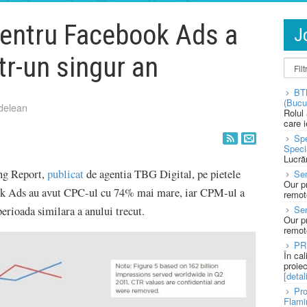
pentru Facebook Ads a
J
tr-un singur an
BT
(Bucu
delean
Rolul
care 
Spe
Speci
Lucră
ng Report,
publicat
de agentia TBG Digital, pe pietele
Sen
Our p
k Ads au avut CPC-ul cu 74% mai mare, iar CPM-ul a
remote
Se
rioada similara a anului trecut.
Our p
remote
PR
În ca
proie
[detali
Pro
Flami