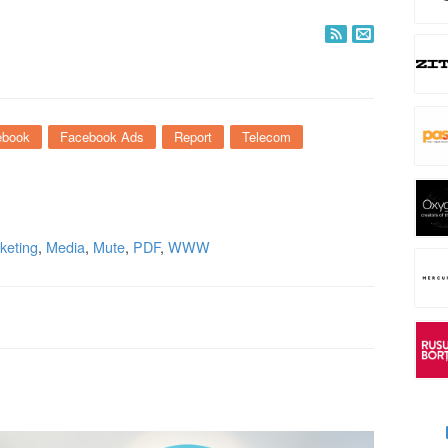
ebook
Facebook Ads
Report
Telecom
keting
,
Media
,
Mute
,
PDF
,
WWW