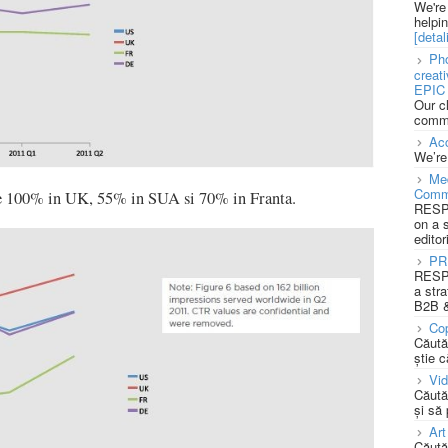
We're
helpi
[detali
Pho
creat
EPIC 
Our c
commu
Acc
We’re
Med
Comm
ste 100% in UK, 55% in SUA si 70% in Franta.
RESPO
on a 
editor
PR
RESPO
a stra
B2B &
Cop
Căută
știe c
Vi
Căută
și să
Art
Căută