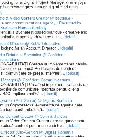
 looking for a Digital Project Manager who enjoys
ng businesses grow through digital marketing...
i]
to & Video Content Creator @ boutique -
ive and communications agency | Recruited by
Business Human Strategy
lient is a Bucharest based boutique - creative and
nications agency, driven by one...
[detalii]
ount Director @ Kubis Interactive
 looking for an Account Director...
[detalii]
ia Relations Specialist @ Confident
unications
NSABILITĂȚI Crearea și implementarea hands-
strategiilor de presă Redactarea de conținut
ial: comunicate de presă, interviuri,...
[detalii]
 Manager @ Confident Communications
NSABILITĂȚI Creare și implementare hands-on
tegiilor de comunicare integrată pentru clienți
 B2C Implicare activă...
[detalii]
ywriter (Mid–Senior) @ Digitas România
m un Copywriter cu experiență de agenție care
ă o idee bună trebuie să...
[detalii]
deo Content Creator @ Cohn & Jansen
m un Video Content Creator care să gândească
 producă content pentru unele dintre...
[detalii]
 Director (Mid–Senior) @ Digitas România
m un Art Director care știe că e tare când o idee