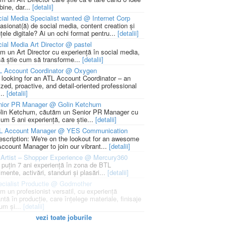
bine, dar...
[detalii]
ial Media Specialist wanted @ Internet Corp
pasionat(ă) de social media, content creation și
țele digitale? Ai un ochi format pentru...
[detalii]
ial Media Art Director @ pastel
m un Art Director cu experiență în social media,
să știe cum să transforme...
[detalii]
L Account Coordinator @ Oxygen
 looking for an ATL Account Coordinator – an
zed, proactive, and detail-oriented professional
...
[detalii]
nior PR Manager @ Golin Ketchum
lin Ketchum, căutăm un Senior PR Manager cu
um 5 ani experiență, care știe...
[detalii]
L Account Manager @ YES Communication
escription: We're on the lookout for an awesome
ccount Manager to join our vibrant...
[detalii]
Artist – Shopper Experience @ Mercury360
l puțin 7 ani experiență în zona de BTL
mente, activări, standuri și plasări...
[detalii]
cialist Productie @ Godmother
m un profesionist versatil, cu experiență
ntă în producție, care înțelege materiale, finisaje
um și...
[detalii]
vezi toate joburile