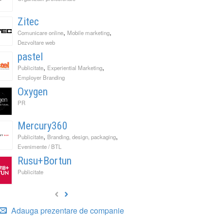
Zitec
,
,
Comunicare online
Mobile marketing
Dezvoltare web
pastel
,
,
Publicitate
Experiential Marketing
Employer Branding
Oxygen
PR
Mercury360
,
,
Publicitate
Branding, design, packaging
Evenimente / BTL
Rusu+Bortun
Publicitate
Adauga prezentare de companie