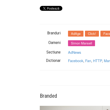
Branduri
AdAge
Click!
Fac
Oameni
Simon Mansell
Sectiune
AdNews
Dictionar
Facebook
,
Fan
,
HTTP
,
Mar
Branded