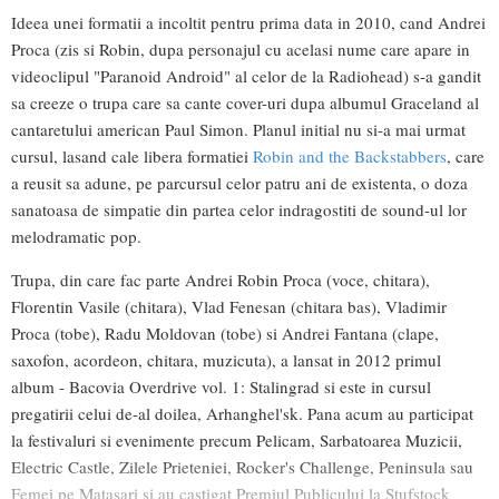
Ideea unei formatii a incoltit pentru prima data in 2010, cand Andrei
Proca (zis si Robin, dupa personajul cu acelasi nume care apare in
videoclipul "Paranoid Android" al celor de la Radiohead) s-a gandit
sa creeze o trupa care sa cante cover-uri dupa albumul Graceland al
cantaretului american Paul Simon. Planul initial nu si-a mai urmat
cursul, lasand cale libera formatiei
Robin and the Backstabbers
, care
a reusit sa adune, pe parcursul celor patru ani de existenta, o doza
sanatoasa de simpatie din partea celor indragostiti de sound-ul lor
melodramatic pop.
Trupa, din care fac parte Andrei Robin Proca (voce, chitara),
Florentin Vasile (chitara), Vlad Fenesan (chitara bas), Vladimir
Proca (tobe), Radu Moldovan (tobe) si Andrei Fantana (clape,
saxofon, acordeon, chitara, muzicuta), a lansat in 2012 primul
album - Bacovia Overdrive vol. 1: Stalingrad si este in cursul
pregatirii celui de-al doilea, Arhanghel'sk. Pana acum au participat
la festivaluri si evenimente precum Pelicam, Sarbatoarea Muzicii,
Electric Castle, Zilele Prieteniei, Rocker's Challenge, Peninsula sau
Femei pe Matasari si au castigat Premiul Publicului la Stufstock