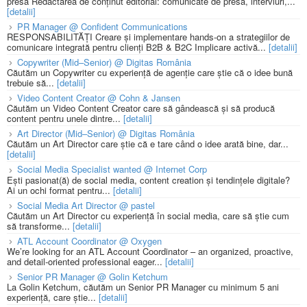
presă Redactarea de conținut editorial: comunicate de presă, interviuri,...
[detalii]
PR Manager @ Confident Communications
RESPONSABILITĂȚI Creare și implementare hands-on a strategiilor de
comunicare integrată pentru clienți B2B & B2C Implicare activă...
[detalii]
Copywriter (Mid–Senior) @ Digitas România
Căutăm un Copywriter cu experiență de agenție care știe că o idee bună
trebuie să...
[detalii]
Video Content Creator @ Cohn & Jansen
Căutăm un Video Content Creator care să gândească și să producă
content pentru unele dintre...
[detalii]
Art Director (Mid–Senior) @ Digitas România
Căutăm un Art Director care știe că e tare când o idee arată bine, dar...
[detalii]
Social Media Specialist wanted @ Internet Corp
Ești pasionat(ă) de social media, content creation și tendințele digitale?
Ai un ochi format pentru...
[detalii]
Social Media Art Director @ pastel
Căutăm un Art Director cu experiență în social media, care să știe cum
să transforme...
[detalii]
ATL Account Coordinator @ Oxygen
We’re looking for an ATL Account Coordinator – an organized, proactive,
and detail-oriented professional eager...
[detalii]
Senior PR Manager @ Golin Ketchum
La Golin Ketchum, căutăm un Senior PR Manager cu minimum 5 ani
experiență, care știe...
[detalii]