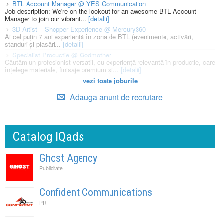
BTL Account Manager @ YES Communication
Job description: We're on the lookout for an awesome BTL Account
Manager to join our vibrant...
[detalii]
3D Artist – Shopper Experience @ Mercury360
Ai cel puțin 7 ani experiență în zona de BTL (evenimente, activări,
standuri și plasări...
[detalii]
Specialist Productie @ Godmother
Căutăm un profesionist versatil, cu experiență relevantă în producție, care
înțelege materiale, finisaje premium și...
[detalii]
vezi toate joburile
Adauga anunt de recrutare
Catalog IQads
Ghost Agency
Publicitate
Confident Communications
PR