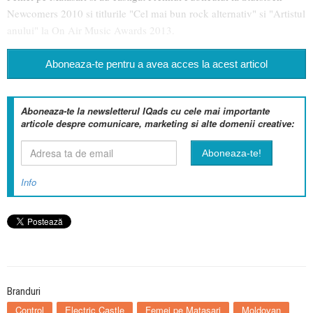
Newcomers 2010 si titlurile "Cel mai bun rock alternativ" si "Artistul
anului" la On Air Music Awards 2013.
Aboneaza-te pentru a avea acces la acest articol
Aboneaza-te la newsletterul IQads cu cele mai importante
articole despre comunicare, marketing si alte domenii creative:
Info
Branduri
Control
Electric Castle
Femei pe Matasari
Moldovan