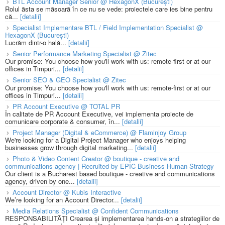
BTL Account Manager Senior @ HexagonX (București)
Rolul ăsta se măsoară în ce nu se vede: proiectele care ies bine pentru
că...
[detalii]
Specialist Implementare BTL / Field Implementation Specialist @
HexagonX (București)
Lucrăm dintr-o hală...
[detalii]
Senior Performance Marketing Specialist @ Zitec
Our promise: You choose how you'll work with us: remote-first or at our
offices in Timpuri...
[detalii]
Senior SEO & GEO Specialist @ Zitec
Our promise: You choose how you'll work with us: remote-first or at our
offices in Timpuri...
[detalii]
PR Account Executive @ TOTAL PR
În calitate de PR Account Executive, vei implementa proiecte de
comunicare corporate & consumer, în...
[detalii]
Project Manager (Digital & eCommerce) @ Flaminjoy Group
We're looking for a Digital Project Manager who enjoys helping
businesses grow through digital marketing...
[detalii]
Photo & Video Content Creator @ boutique - creative and
communications agency | Recruited by EPIC Business Human Strategy
Our client is a Bucharest based boutique - creative and communications
agency, driven by one...
[detalii]
Account Director @ Kubis Interactive
We’re looking for an Account Director...
[detalii]
Media Relations Specialist @ Confident Communications
RESPONSABILITĂȚI Crearea și implementarea hands-on a strategiilor de