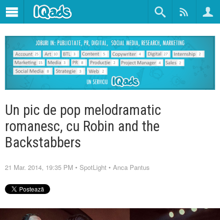
Un pic de pop melodramatic
romanesc, cu Robin and the
Backstabbers
21 Mar. 2014, 19:35 PM
•
SpotLight
•
Anca Pantus