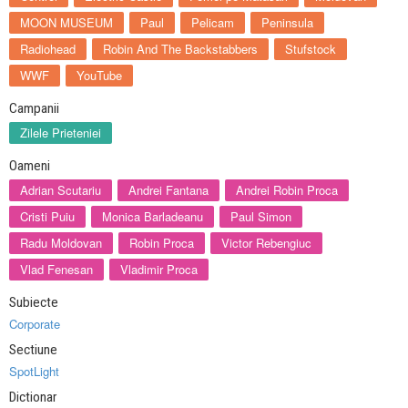
MOON MUSEUM
Paul
Pelicam
Peninsula
Radiohead
Robin And The Backstabbers
Stufstock
WWF
YouTube
Campanii
Zilele Prieteniei
Oameni
Adrian Scutariu
Andrei Fantana
Andrei Robin Proca
Cristi Puiu
Monica Barladeanu
Paul Simon
Radu Moldovan
Robin Proca
Victor Rebengiuc
Vlad Fenesan
Vladimir Proca
Subiecte
Corporate
Sectiune
SpotLight
Dictionar