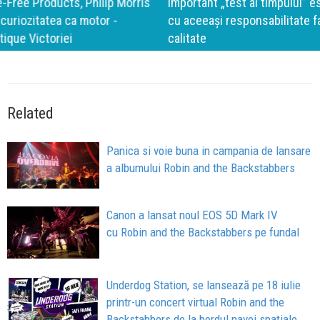
important „test al timpului” este să inovăm constant, dar
cu aceeași responsabilitate față de oameni, siguranță și
calitate
Related
Panica si voie buna in campania de lansare
a albumului Robin and the Backstabbers
Canon a lansat noul EOS 5D Mark IV
cu Robin and the Backstabbers pe fundal
Underdog Station, se lansează pe 18 iulie
printr-un concert virtual Robin and the
Backstabbers de la bordul navei spațiale