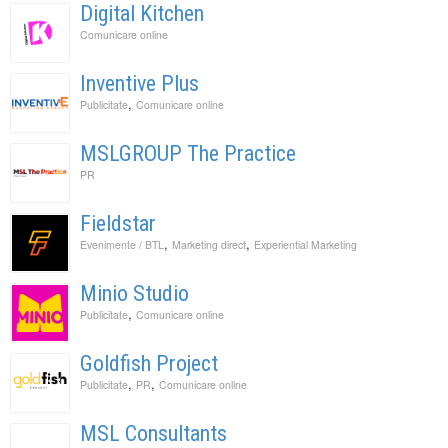
Digital Kitchen
Comunicare online
Inventive Plus
,
Publicitate
Comunicare online
MSLGROUP The Practice
PR
Fieldstar
,
,
Evenimente / BTL
Marketing direct
Experiential Marketing
Minio Studio
,
Publicitate
Comunicare online
Goldfish Project
,
,
Publicitate
PR
Comunicare online
MSL Consultants