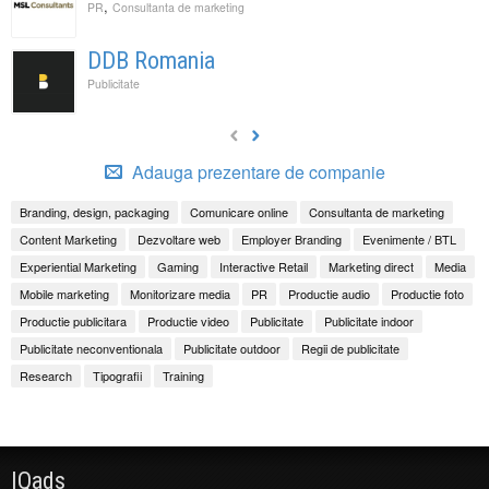
,
PR
Consultanta de marketing
DDB Romania
Publicitate
Adauga prezentare de companie
Branding, design, packaging
Comunicare online
Consultanta de marketing
Content Marketing
Dezvoltare web
Employer Branding
Evenimente / BTL
Experiential Marketing
Gaming
Interactive Retail
Marketing direct
Media
Mobile marketing
Monitorizare media
PR
Productie audio
Productie foto
Productie publicitara
Productie video
Publicitate
Publicitate indoor
Publicitate neconventionala
Publicitate outdoor
Regii de publicitate
Research
Tipografii
Training
IQads