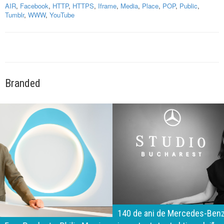
AIR
,
Facebook
,
HTTP
,
HTTPS
,
Iframe
,
Media
,
Place
,
POP
,
Public
,
Tumblr
,
WWW
,
YouTube
Branded
140 de ani de Mercedes-Benz. Ramona Pîrlog: Cel mai