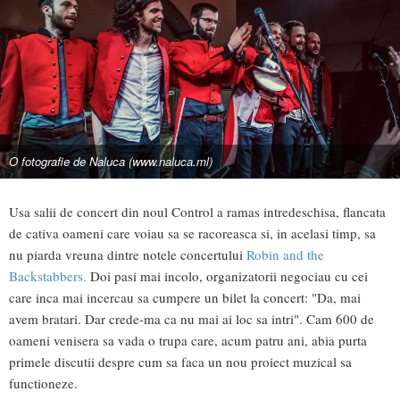
O fotografie de Naluca (www.naluca.ml)
Usa salii de concert din noul Control a ramas intredeschisa, flancata
de cativa oameni care voiau sa se racoreasca si, in acelasi timp, sa
nu piarda vreuna dintre notele concertului
Robin and the
Backstabbers.
Doi pasi mai incolo, organizatorii negociau cu cei
care inca mai incercau sa cumpere un bilet la concert: "Da, mai
avem bratari. Dar crede-ma ca nu mai ai loc sa intri". Cam 600 de
oameni venisera sa vada o trupa care, acum patru ani, abia purta
primele discutii despre cum sa faca un nou proiect muzical sa
functioneze.